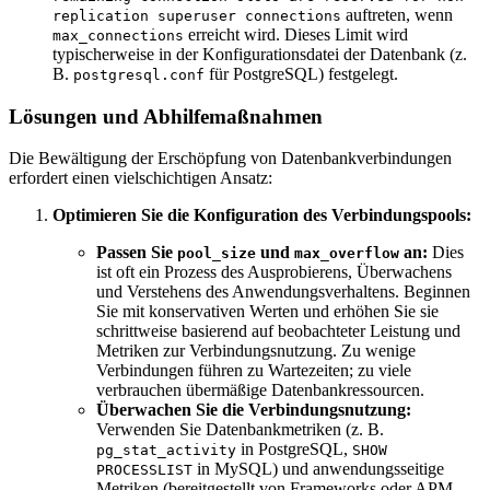
auftreten, wenn
replication superuser connections
erreicht wird. Dieses Limit wird
max_connections
typischerweise in der Konfigurationsdatei der Datenbank (z.
B.
für PostgreSQL) festgelegt.
postgresql.conf
Lösungen und Abhilfemaßnahmen
Die Bewältigung der Erschöpfung von Datenbankverbindungen
erfordert einen vielschichtigen Ansatz:
Optimieren Sie die Konfiguration des Verbindungspools:
Passen Sie
und
an:
Dies
pool_size
max_overflow
ist oft ein Prozess des Ausprobierens, Überwachens
und Verstehens des Anwendungsverhaltens. Beginnen
Sie mit konservativen Werten und erhöhen Sie sie
schrittweise basierend auf beobachteter Leistung und
Metriken zur Verbindungsnutzung. Zu wenige
Verbindungen führen zu Wartezeiten; zu viele
verbrauchen übermäßige Datenbankressourcen.
Überwachen Sie die Verbindungsnutzung:
Verwenden Sie Datenbankmetriken (z. B.
in PostgreSQL,
pg_stat_activity
SHOW
in MySQL) und anwendungsseitige
PROCESSLIST
Metriken (bereitgestellt von Frameworks oder APM-