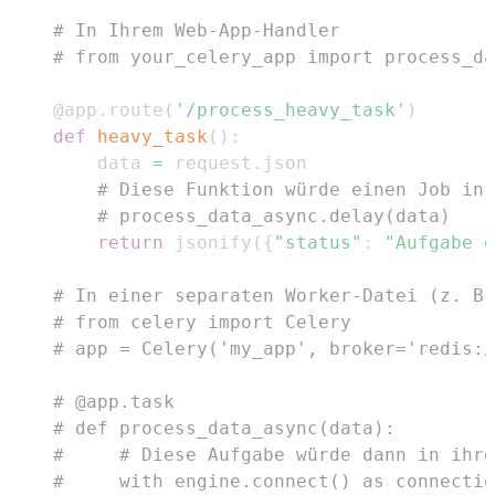
# In Ihrem Web-App-Handler
# from your_celery_app import process_da
@app
.
route
(
'/process_heavy_task'
)
def
heavy_task
(
)
:
    data 
=
 request
.
# Diese Funktion würde einen Job in 
# process_data_async.delay(data) 
return
 jsonify
(
{
"status"
:
"Aufgabe e
# In einer separaten Worker-Datei (z. B.
# from celery import Celery
# app = Celery('my_app', broker='redis:/
# @app.task
# def process_data_async(data):
#     # Diese Aufgabe würde dann in ihre
#     with engine.connect() as connectio