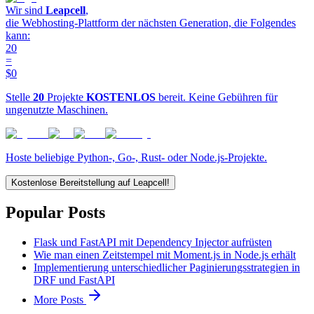
Wir sind
Leapcell
,
die Webhosting-Plattform der nächsten Generation, die Folgendes
kann:
20
=
$0
Stelle
20
Projekte
KOSTENLOS
bereit. Keine Gebühren für
ungenutzte Maschinen.
Hoste beliebige Python-, Go-, Rust- oder Node.js-Projekte.
Kostenlose Bereitstellung auf Leapcell!
Popular Posts
Flask und FastAPI mit Dependency Injector aufrüsten
Wie man einen Zeitstempel mit Moment.js in Node.js erhält
Implementierung unterschiedlicher Paginierungsstrategien in
DRF und FastAPI
More Posts