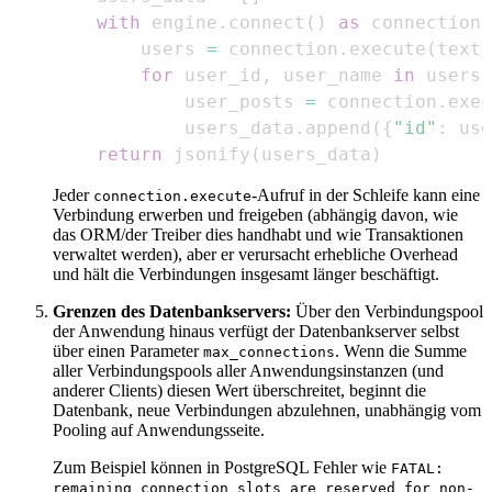
with
 engine
.
connect
(
)
as
 connection
:
        users 
=
 connection
.
execute
(
text
(
for
 user_id
,
 user_name 
in
 users
:
            user_posts 
=
 connection
.
exec
            users_data
.
append
(
{
"id"
:
 use
return
 jsonify
(
users_data
)
Jeder
-Aufruf in der Schleife kann eine
connection.execute
Verbindung erwerben und freigeben (abhängig davon, wie
das ORM/der Treiber dies handhabt und wie Transaktionen
verwaltet werden), aber er verursacht erhebliche Overhead
und hält die Verbindungen insgesamt länger beschäftigt.
Grenzen des Datenbankservers:
Über den Verbindungspool
der Anwendung hinaus verfügt der Datenbankserver selbst
über einen Parameter
. Wenn die Summe
max_connections
aller Verbindungspools aller Anwendungsinstanzen (und
anderer Clients) diesen Wert überschreitet, beginnt die
Datenbank, neue Verbindungen abzulehnen, unabhängig vom
Pooling auf Anwendungsseite.
Zum Beispiel können in PostgreSQL Fehler wie
FATAL:
remaining connection slots are reserved for non-