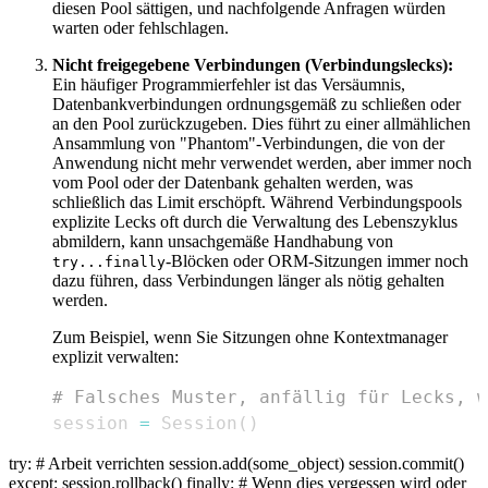
diesen Pool sättigen, und nachfolgende Anfragen würden
warten oder fehlschlagen.
Nicht freigegebene Verbindungen (Verbindungslecks):
Ein häufiger Programmierfehler ist das Versäumnis,
Datenbankverbindungen ordnungsgemäß zu schließen oder
an den Pool zurückzugeben. Dies führt zu einer allmählichen
Ansammlung von "Phantom"-Verbindungen, die von der
Anwendung nicht mehr verwendet werden, aber immer noch
vom Pool oder der Datenbank gehalten werden, was
schließlich das Limit erschöpft. Während Verbindungspools
explizite Lecks oft durch die Verwaltung des Lebenszyklus
abmildern, kann unsachgemäße Handhabung von
-Blöcken oder ORM-Sitzungen immer noch
try...finally
dazu führen, dass Verbindungen länger als nötig gehalten
werden.
Zum Beispiel, wenn Sie Sitzungen ohne Kontextmanager
explizit verwalten:
# Falsches Muster, anfällig für Lecks, w
session 
=
 Session
(
)
try: # Arbeit verrichten session.add(some_object) session.commit()
except: session.rollback() finally: # Wenn dies vergessen wird oder