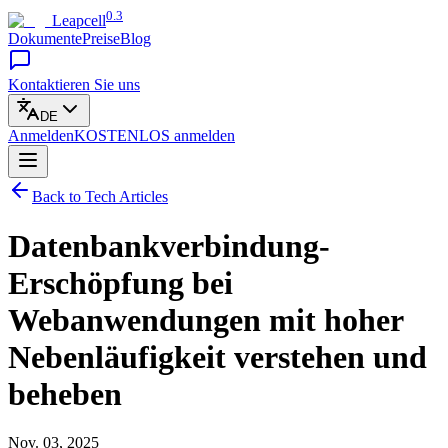
0.3
Leapcell
Dokumente
Preise
Blog
Kontaktieren Sie uns
DE
Anmelden
KOSTENLOS
anmelden
Back to Tech Articles
Datenbankverbindung-
Erschöpfung bei
Webanwendungen mit hoher
Nebenläufigkeit verstehen und
beheben
Nov. 03, 2025