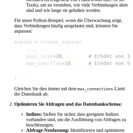
Tools), um zu verstehen, wie viele Verbindungen aktiv
sind und wie lange sie gehalten werden.
Für unser Python-Beispiel, wenn die Überwachung zeigt,
dass Verbindungen häufig ausgelastet sind, könnten Sie
anpassen:
engine 
=
 create_engine
(
.
.
.
,
    pool_size
=
20
,
# Erhöht von 10
    max_overflow
=
10
,
# Erhöht von 5
.
.
.
)
Gleichen Sie dies immer mit dem
-Limit
max_connections
der Datenbank ab.
Optimieren Sie Abfragen und das Datenbankschema:
Indizes:
Stellen Sie sicher, dass geeignete Indizes
vorhanden sind, um die Ausführung von Abfragen zu
beschleunigen.
Abfrage-Neufassung:
Identifizieren und optimieren