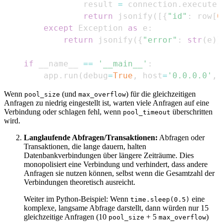
            result 
=
 connection
.
execute
(
return
 jsonify
(
[
{
"id"
:
 row
[
0
except
 Exception 
as
 e
:
return
 jsonify
(
{
"error"
:
str
(
e
)
}
if
 __name__ 
==
'__main__'
:
    app
.
run
(
debug
=
True
,
 host
=
'0.0.0.0'
,
 
Wenn
(und
) für die gleichzeitigen
pool_size
max_overflow
Anfragen zu niedrig eingestellt ist, warten viele Anfragen auf eine
Verbindung oder schlagen fehl, wenn
überschritten
pool_timeout
wird.
Langlaufende Abfragen/Transaktionen:
Abfragen oder
Transaktionen, die lange dauern, halten
Datenbankverbindungen über längere Zeiträume. Dies
monopolisiert eine Verbindung und verhindert, dass andere
Anfragen sie nutzen können, selbst wenn die Gesamtzahl der
Verbindungen theoretisch ausreicht.
Weiter im Python-Beispiel: Wenn
eine
time.sleep(0.5)
komplexe, langsame Abfrage darstellt, dann würden nur 15
gleichzeitige Anfragen (10
+ 5
)
pool_size
max_overflow