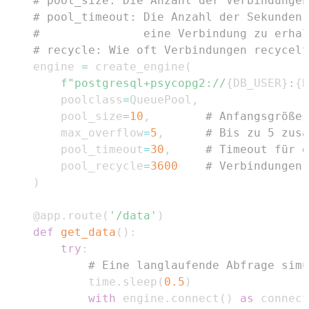
# pool_size: Die Anzahl der Verbindungen
# pool_timeout: Die Anzahl der Sekunden,
#               eine Verbindung zu erhal
# recycle: Wie oft Verbindungen recycelt
engine 
=
 create_engine
(
f"postgresql+psycopg2://
{
DB_USER
}
:
{
D
    poolclass
=
QueuePool
,
    pool_size
=
10
,
# Anfangsgröße 
    max_overflow
=
5
,
# Bis zu 5 zus
    pool_timeout
=
30
,
# Timeout für d
    pool_recycle
=
3600
# Verbindungen 
)
@app
.
route
(
'/data'
)
def
get_data
(
)
:
try
:
# Eine langlaufende Abfrage simu
        time
.
sleep
(
0.5
)
with
 engine
.
connect
(
)
as
 connect