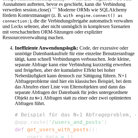
Ausnahmen auftreten, bevor es geschieht, kann die Verbindung
verweilen session.close() ``` Moderne ORMs wie SQLAlchemy
fördern Kontextmanager (z. B.
with engine.connect() as
), die die Verbindungsfreigabe automatisch verwalten
connection:
und Lecks seltener, aber nicht unmöglich in komplexen Szenarien
mit verschachtelten ORM-Sitzungen oder expliziter
Ressourcenverwaltung machen.
Ineffiziente Anwendungslogik:
Code, der exzessive oder
unnötige Datenbankaufrufe für eine einzelne Benutzeranfrage
tätigt, kann schnell Verbindungen verbrauchen. Jede kleine,
separate Abfrage kann eine Verbindung kurzzeitig erwerben
und freigeben, aber der kumulative Effekt bei hoher
Nebenläufigkeit kann dennoch zur Sättigung führen. N+1
Abfrageprobleme sind hier ein klassisches Beispiel, bei dem
das Abrufen einer Liste von Elternobjekten und dann das
separate Abfragen der Datenbank für jedes untergeordnete
Objekt zu
Abfragen statt zu einer oder zwei optimierten
N+1
Abfragen führt.
# Beispiel für das N+1 Abfrageproblem, d
@app
.
route
(
'/users_and_posts'
)
def
get_users_with_posts
(
)
:
    users_data 
=
[
]