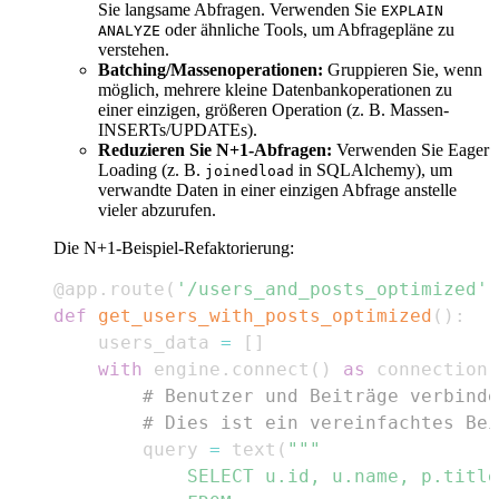
Sie langsame Abfragen. Verwenden Sie
EXPLAIN
oder ähnliche Tools, um Abfragepläne zu
ANALYZE
verstehen.
Batching/Massenoperationen:
Gruppieren Sie, wenn
möglich, mehrere kleine Datenbankoperationen zu
einer einzigen, größeren Operation (z. B. Massen-
INSERTs/UPDATEs).
Reduzieren Sie N+1-Abfragen:
Verwenden Sie Eager
Loading (z. B.
in SQLAlchemy), um
joinedload
verwandte Daten in einer einzigen Abfrage anstelle
vieler abzurufen.
Die N+1-Beispiel-Refaktorierung:
@app
.
route
(
'/users_and_posts_optimized'
)
def
get_users_with_posts_optimized
(
)
:
    users_data 
=
[
]
with
 engine
.
connect
(
)
as
 connection
:
# Benutzer und Beiträge verbinde
# Dies ist ein vereinfachtes Bei
        query 
=
 text
(