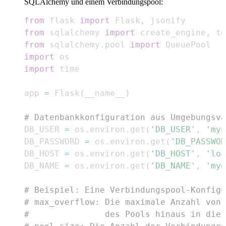
SQLAlchemy und einem Verbindungspool:
from
 flask 
import
 Flask
,
from
 sqlalchemy 
import
 create_engine
,
from
 sqlalchemy
.
pool 
import
import
import
app 
=
 Flask
(
__name__
)
# Datenbankkonfiguration aus Umgebungsva
DB_USER 
=
 os
.
environ
.
get
(
'DB_USER'
,
'myu
DB_PASSWORD 
=
 os
.
environ
.
get
(
'DB_PASSWOR
DB_HOST 
=
 os
.
environ
.
get
(
'DB_HOST'
,
'loc
DB_NAME 
=
 os
.
environ
.
get
(
'DB_NAME'
,
'myd
# Beispiel: Eine Verbindungspool-Konfigu
# max_overflow: Die maximale Anzahl von 
#               des Pools hinaus in die 