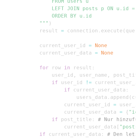
        """
)
        result 
=
 connection
.
execute
(
quer
        current_user_id 
=
None
        current_user_data 
=
None
for
 row 
in
 result
:
            user_id
,
 user_name
,
 post_tit
if
 user_id 
!=
 current_user_i
if
 current_user_data
:
                    users_data
.
append
(
cu
                current_user_id 
=
                current_user_data 
=
{
"id
if
 post_title
:
# Nur hinzufü
                current_user_data
[
"posts
if
 current_user_data
:
# Den letz