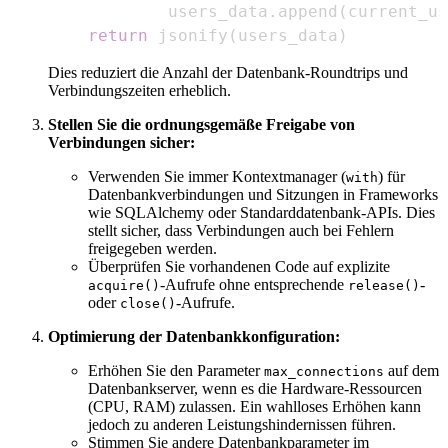
            users_data
.
append
(
current_us
return
 jsonify
(
users_data
)
Dies reduziert die Anzahl der Datenbank-Roundtrips und
Verbindungszeiten erheblich.
Stellen Sie die ordnungsgemäße Freigabe von
Verbindungen sicher:
Verwenden Sie immer Kontextmanager (
) für
with
Datenbankverbindungen und Sitzungen in Frameworks
wie SQLAlchemy oder Standarddatenbank-APIs. Dies
stellt sicher, dass Verbindungen auch bei Fehlern
freigegeben werden.
Überprüfen Sie vorhandenen Code auf explizite
-Aufrufe ohne entsprechende
-
acquire()
release()
oder
-Aufrufe.
close()
Optimierung der Datenbankkonfiguration:
Erhöhen Sie den Parameter
auf dem
max_connections
Datenbankserver, wenn es die Hardware-Ressourcen
(CPU, RAM) zulassen. Ein wahlloses Erhöhen kann
jedoch zu anderen Leistungshindernissen führen.
Stimmen Sie andere Datenbankparameter im