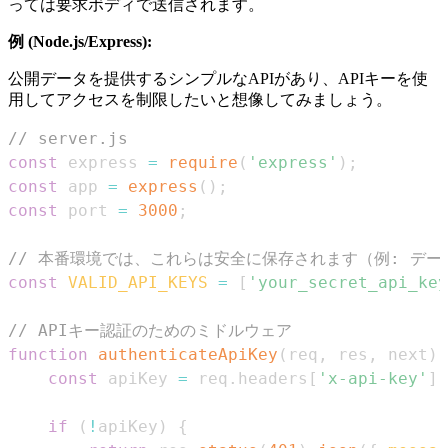
っては要求ボディで送信されます。
例 (Node.js/Express):
公開データを提供するシンプルなAPIがあり、APIキーを使
用してアクセスを制限したいと想像してみましょう。
// server.js
const
 express 
=
require
(
'express'
)
;
const
 app 
=
express
(
)
;
const
 port 
=
3000
;
// 本番環境では、これらは安全に保存されます（例: デ
const
VALID_API_KEYS
=
[
'your_secret_api_key
// APIキー認証のためのミドルウェア
function
authenticateApiKey
(
req
,
 res
,
 next
)
const
 apiKey 
=
 req
.
headers
[
'x-api-key'
]
;
if
(
!
apiKey
)
{