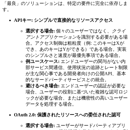
「最良」のソリューションは、特定の要件に完全に依存しま
す。
APIキー: シンプルで直接的なリソースアクセス
選択する場合:
個々のユーザーではなく、
クライ
アントアプリケーション
を識別する必要がある場
合。アクセス制御は粗粒度（例: このキーはXが
でき、あのキーはYができる）である場合。実装
のシンプルさと速度が最優先事項である場合。
例ユースケース:
エンドユーザーの関与がない内
部サービス間通信、使用状況の追跡とレート制限
が主な関心事である開発者向けの公開API、基本
的なサードパーティサービスとの統合。
避けるべき場合:
エンドユーザーの認証が必要な
場合、ユーザーの役割に基づいた複雑な認可ロジ
ックが必要な場合、または機密性の高いユーザー
データを処理する場合。
OAuth 2.0: 保護されたリソースへの委任された認可
選択する場合:
ユーザーがサードパーティアプリ