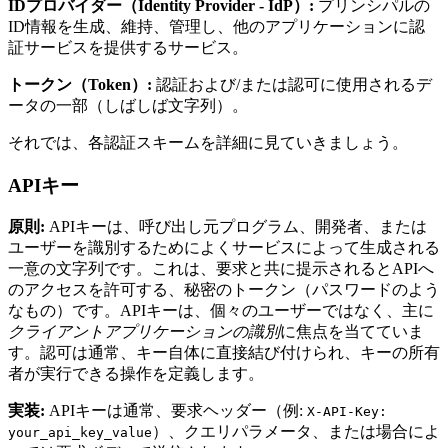
IDプロバイダー（Identity Provider - IdP）:
プリンシパルの
ID情報を生成、維持、管理し、他のアプリケーションに認
証サービスを提供するサービス。
トークン（Token）:
認証および/または認可に使用されるデ
ータの一部（しばしば文字列）。
それでは、各認証スキームを詳細に見ていきましょう。
APIキー
原則:
APIキーは、呼び出し元プログラム、開発者、または
ユーザーを識別するためによくサービスによって生成される
一意の文字列です。これは、要求と共に提示されるとAPIへ
のアクセスを許可する、秘密のトークン（パスワードのよう
なもの）です。APIキーは、個々のユーザーではなく、主に
クライアントアプリケーションの識別
に焦点を当てていま
す。認可は通常、キー自体に直接結び付けられ、キーの所有
者が実行できる操作を定義します。
実装:
APIキーは通常、要求ヘッダー（例:
X-API-Key:
）、クエリパラメータ、または場合によ
your_api_key_value