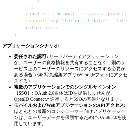
}
)
;
const
 data 
=
await
 response
.
json
(
)
;
console
.
log
(
'Protected data:'
,
 data
)
return
 data
;
}
アプリケーションシナリオ:
委任された認可:
サードパーティアプリケーション
が、ユーザーの資格情報を共有することなく、別のサ
ービス上のユーザーのリソースにアクセスする必要が
ある場合（例: 写真編集アプリがGoogleフォトにアクセ
スする）。
複数のアプリケーションでのシングルサインオン
（SSO）:
OAuth 2.0自体はIDを提供しませんが、
OpenID Connectと連携するとSSOの基盤となります。
モバイルおよびWebアプリケーションのAPIアクセス:
ほとんどの最新のコンシューマー向けアプリケーショ
ンは、ユーザーデータを保護するためにOAuth 2.0を使
用しています。