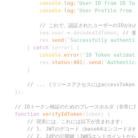
console
.
log
(
'User ID from ID Tok
console
.
log
(
'User Profile from I
// これで、認証されたユーザーのIDがわ
        req
.
user
=
 decodedIdToken
;
// 
        res
.
send
(
`
Successfully authentic
}
catch
(
error
)
{
console
.
error
(
'ID Token validati
        res
.
status
(
401
)
.
send
(
'Authentica
}
// ... (リソースアクセスにはaccessToken
}
)
;
// IDトークン検証のためのプレースホルダ（非常に
function
verifyIdToken
(
token
)
{
// 現実には、これには以下が含まれます:
// 1. JWTのデコード（base64エンコードされ
// 2. IdPの公開鍵（JWKSエンドポイント