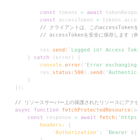
const
 tokens 
=
await
 tokenRespon
const
 accessToken 
=
 tokens
.
acces
// クライアントは、このaccessTok
// accessTokenを安全に保存します（
        res
.
send
(
`
Logged in! Access Toke
}
catch
(
error
)
{
console
.
error
(
'Error exchanging 
        res
.
status
(
500
)
.
send
(
'Authentica
}
}
)
;
// リソースサーバー上の保護されたリソースにアク
async
function
fetchProtectedResource
(
ac
const
 response 
=
await
fetch
(
'https:
headers
:
{
'Authorization'
:
`
Bearer 
${
a
}