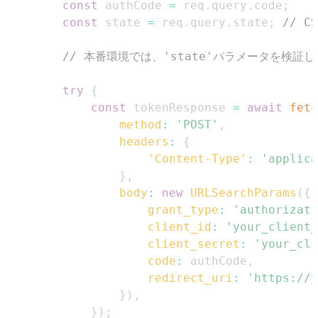
const
 authCode 
=
 req
.
query
.
code
;
const
 state 
=
 req
.
query
.
state
;
// 
// 本番環境では、'state'パラメータを検証
try
{
const
 tokenResponse 
=
await
fetc
method
:
'POST'
,
headers
:
{
'Content-Type'
:
'applica
}
,
body
:
new
URLSearchParams
(
{
grant_type
:
'authorizati
client_id
:
'your_client_
client_secret
:
'your_cli
code
:
 authCode
,
redirect_uri
:
'https://y
}
)
,
}
)
;