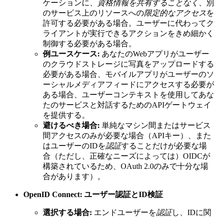
ケーションに、
資格情報を共有することなく
、別
のサービス上のリソースへの
限定的なアクセス
を
許可する必要がある場合。ユーザーに代わってク
ライアントが実行できるアクションをきめ細かく
制御する必要がある場合。
例ユースケース:
あなたのWebアプリがユーザー
のクラウドストレージに写真をアップロードする
必要がある場合、モバイルアプリがユーザーのソ
ーシャルメディアフィードにアクセスする必要が
ある場合、ユーザーコンテキストを使用してあな
たのサービスと対話するためのAPIゲートウェイ
を提供する。
避けるべき場合:
単純なマシン間またはサービス
間アクセスのみが必要な場合（APIキー）、また
はユーザーのIDを
認証
することだけが必要な場
合（ただし、正確なニーズによっては）OIDCが
構築されているため、OAuth 2.0のみで十分な場
合があります）。
OpenID Connect: ユーザー認証とID検証
選択する場合:
エンドユーザーを
認証
し、IDに関