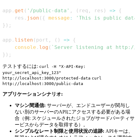
app
.
get
(
'/public-data'
,
(
req
,
 res
)
=>
{
    res
.
json
(
{
message
:
'This is public data
}
)
;
app
.
listen
(
port
,
(
)
=>
{
console
.
log
(
`
Server listening at http://
}
)
;
テストするには:
curl -H "X-API-Key:
your_secret_api_key_123"
http://localhost:3000/protected-data
curl
http://localhost:3000/public-data
アプリケーションシナリオ:
マシン間通信:
サーバーが、エンドユーザーが関与し
ない別のサーバーのAPIにアクセスする必要がある場
合（例: スケジュールされたジョブがサードパーティサ
ービスからデータを取得する）。
シンプルなレート制限と使用状況の追跡:
APIキーは、