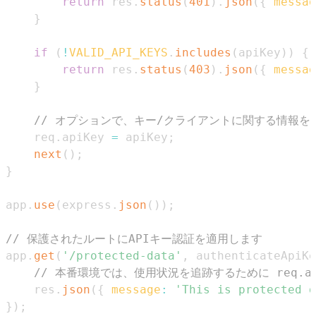
return
 res
.
status
(
401
)
.
json
(
{
messag
}
if
(
!
VALID_API_KEYS
.
includes
(
apiKey
)
)
{
return
 res
.
status
(
403
)
.
json
(
{
messag
}
// オプションで、キー/クライアントに関する情報
    req
.
apiKey
=
 apiKey
;
next
(
)
;
}
app
.
use
(
express
.
json
(
)
)
;
// 保護されたルートにAPIキー認証を適用します
app
.
get
(
'/protected-data'
,
 authenticateApiKe
// 本番環境では、使用状況を追跡するために req.a
    res
.
json
(
{
message
:
'This is protected d
}
)
;