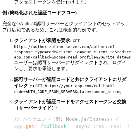
アクセストークンを受け付けます。
例 (簡略化された認証コードフロー)
完全なOAuth 2.0認可サーバーとクライアントのセットアッ
プは広範であるため、これは概念的な例です。
クライアントが承認を要求:
GET
https://authorization-server.com/authorize?
response_type=code&client_id=your_client_id&redire
app.com/callback&scope=read_profile%20write_data&s
ユーザーは認可サーバーにリダイレクトされ、ログイ
ンし、要求を承認します。
認可サーバーが認証コードと共にクライアントにリダ
イレクト:
GET https://your-app.com/callback?
code=AUTH_CODE_FROM_SERVER&state=random_string
クライアントが認証コードをアクセストークンと交換
（サーバーサイド）:
// バックエンド（例: Node.js/Express）で
app
.
get
(
'/callback'
,
async
(
req
,
 res
)
=>