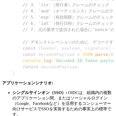
// 3. 'iss'（発行者）クレームのチェック
// 4. 'aud'（オーディエンス）クレームが
// 5. 'exp'（有効期限）クレームのチェック
// 6. 'iat'（発行日時）クレームのチェック
// 7. 元の要求で提供された場合に'nonce'
// デモンストレーションのために、デコード
const
[
header
,
 payload
,
 signature
]
=
const
 decodedPayload 
=
JSON
.
parse
(
Bu
console
.
log
(
'Decoded ID Token payloa
return
 decodedPayload
;
}
アプリケーションシナリオ:
シングルサインオン（SSO）:
OIDCは、組織内の複数
のアプリケーション間、またはソーシャルログイン
（Google、Facebookなど）を活用するコンシューマー
向けサービスでSSOを実装するための事実上の標準で
す。