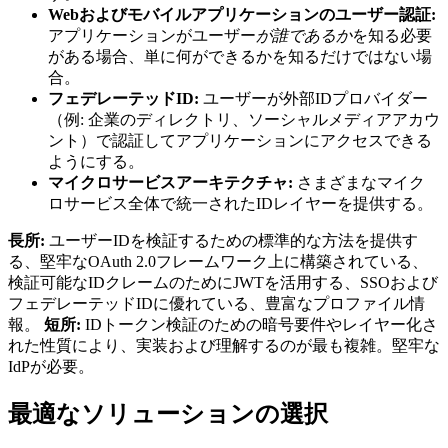
Webおよびモバイルアプリケーションのユーザー認証:
アプリケーションがユーザー
が誰であるか
を知る必要
がある場合、単に何ができるかを知るだけではない場
合。
フェデレーテッドID:
ユーザーが外部IDプロバイダー
（例: 企業のディレクトリ、ソーシャルメディアアカウ
ント）で認証してアプリケーションにアクセスできる
ようにする。
マイクロサービスアーキテクチャ:
さまざまなマイク
ロサービス全体で統一されたIDレイヤーを提供する。
長所:
ユーザーIDを検証するための標準的な方法を提供す
る、堅牢なOAuth 2.0フレームワーク上に構築されている、
検証可能なIDクレームのためにJWTを活用する、SSOおよび
フェデレーテッドIDに優れている、豊富なプロファイル情
報。
短所:
IDトークン検証のための暗号要件やレイヤー化さ
れた性質により、実装および理解するのが最も複雑。堅牢な
IdPが必要。
最適なソリューションの選択