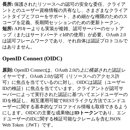
長所:
保護されたリソースへの認可の安全な委任、クライア
ントとのユーザー資格情報の共有なし、さまざまなクライア
ントタイプとフローをサポート、きめ細かな権限のためのス
コープを定義、長期間セッションのための更新トークン。
短所:
APIキーよりも実装が複雑、認可サーバーのセットア
ップ（またはサードパーティIdPの使用）が必要。OAuth 2.0
は認可フレームワークであり、それ自体は認証プロトコルで
はありません。
OpenID Connect (OIDC)
原則:
OpenID Connectは、OAuth 2.0の
上に構築された
認証レ
イヤーです。OAuth 2.0が認可（リソースへのアクセス許
可）に焦点を当てているのに対し、OIDCは認証（ユーザー
IDの検証）に焦点を当てています。クライアントが認可サ
ーバーによって実行された認証に基づいてエンドユーザーの
IDを検証し、相互運用可能でRESTライクな方法でエンドユ
ーザーに関する基本的なプロファイル情報も取得できるよう
にします。OIDCの主要な成果物は
IDトークン
であり、エン
ドユーザーのIDに関する検証可能なクレームを含むJSON
Web Token（JWT）です。