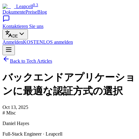
0.3
Leapcell
Dokumente
Preise
Blog
Kontaktieren Sie uns
DE
Anmelden
KOSTENLOS
anmelden
Back to Tech Articles
バックエンドアプリケーショ
ンに最適な認証方式の選択
Oct 13, 2025
# Misc
Daniel Hayes
Full-Stack Engineer · Leapcell