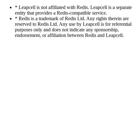
* Leapcell is not affiliated with Redis. Leapcell is a separate
entity that provides a Redis-compatible service.
* Redis is a trademark of Redis Ltd. Any rights therein are
reserved to Redis Ltd. Any use by Leapcell is for referential
purposes only and does not indicate any sponsorship,
endorsement, or affiliation between Redis and Leapcell.