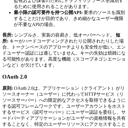
監視および課金のためにトラフィックソースを識別す
るために使用されることがあります。
最小限の認可要件を持つ公開API:
要求のソースを識別
することだけが目的であり、きめ細かなユーザー権限
が不要なAPIの場合。
長所:
シンプルさ、実装の容易さ、低オーバーヘッド。
短
所:
キーがハードコーディングされたり公開されたりした場
合、トークンベースのアプローチよりも安全性が低い。エン
ドユーザー認証には適していません。キーの失効は煩雑にな
る可能性があります。高度な機能（スコープネゴシエーショ
ンなど）が欠けています。
OAuth 2.0
原則:
OAuth 2.0は、アプリケーション（クライアント）がリ
ソースオーナー（ユーザー）に代わってHTTPサービス（リ
ソースサーバー）への限定的なアクセスを取得できるように
する認可フレームワークです。ユーザーアカウントをホスト
するサービス（認可サーバー）にユーザー認証を委任し、サ
ードパーティアプリケーションがユーザーの資格情報を共有
することなく、特定のユーザーリソースにアクセスすること