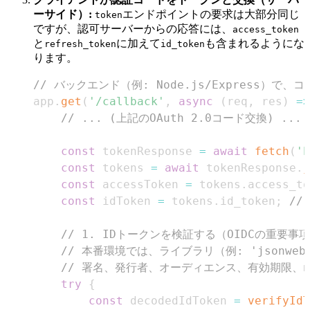
ーサイド）:
エンドポイントの要求は大部分同じ
token
ですが、認可サーバーからの応答には、
access_token
と
に加えて
も含まれるようにな
refresh_token
id_token
ります。
// バックエンド（例: Node.js/Express）で
app
.
get
(
'/callback'
,
async
(
req
,
 res
)
=>
// ... (上記のOAuth 2.0コード交換) ...
const
 tokenResponse 
=
await
fetch
(
'h
const
 tokens 
=
await
 tokenResponse
.
j
const
 accessToken 
=
 tokens
.
access_to
const
 idToken 
=
 tokens
.
id_token
;
//
// 1. IDトークンを検証する（OIDCの重要事
// 本番環境では、ライブラリ（例: 'jsonwebt
// 署名、発行者、オーディエンス、有効期限、n
try
{
const
 decodedIdToken 
=
verifyIdT