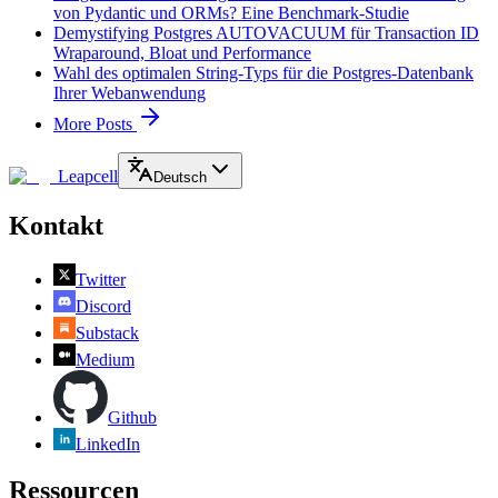
von Pydantic und ORMs? Eine Benchmark-Studie
Demystifying Postgres AUTOVACUUM für Transaction ID
Wraparound, Bloat und Performance
Wahl des optimalen String-Typs für die Postgres-Datenbank
Ihrer Webanwendung
More Posts
Leapcell
Deutsch
Kontakt
Twitter
Discord
Substack
Medium
Github
LinkedIn
Ressourcen