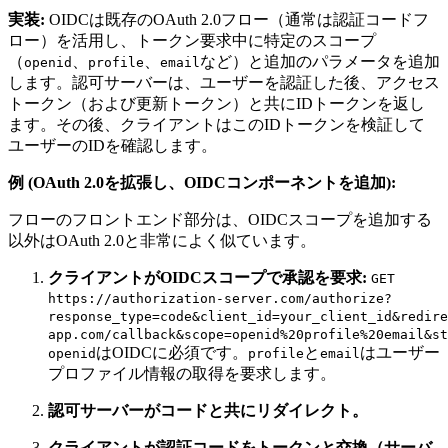
実装:
OIDCは既存のOAuth 2.0フロー（通常は認証コードフ
ロー）を活用し、トークン要求中に特定のスコープ
（
、
、
など）と追加のパラメータを追加
openid
profile
email
します。認可サーバーは、ユーザーを認証した後、アクセス
トークン（および更新トークン）と共にIDトークンを返し
ます。その後、クライアントはこのIDトークンを検証して
ユーザーのIDを確認します。
例 (OAuth 2.0を拡張し、OIDCコンポーネントを追加):
フローのフロントエンド部分は、OIDCスコープを追加する
以外はOAuth 2.0と非常によく似ています。
クライアントがOIDCスコープで承認を要求:
GET
https://authorization-server.com/authorize?
response_type=code&client_id=your_client_id&redire
app.com/callback&scope=openid%20profile%20email&st
はOIDCに必須です。
と
はユーザー
openid
profile
email
プロファイル情報の取得を要求します。
認可サーバーがコードと共にリダイレクト。
クライアントが認証コードをトークンと交換（サーバ