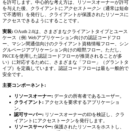
を許可します。中心的な考え方は、リソースオーナーが許可
を与えた後、クライアントに
アクセストークン
（通常は短命
で不透明）を発行し、クライアントが保護されたリソースに
アクセスできるようにすることです。
実装:
OAuth 2.0は、さまざまなクライアントタイプとユース
ケース（例: Webアプリケーション向けの認証コードフロ
ー、マシン間通信向けのクライアント資格情報フロー、シン
グルページアプリケーション向けの暗黙フロー。ただし、
PKCEを使用した認証コードフローが推奨されることが多
い）に対応するために、さまざまな「フロー」（グラントタ
イプ）を定義しています。認証コードフローは最も一般的で
安全です。
主要コンポーネント:
リソースオーナー:
データの所有者であるユーザー。
クライアント:
アクセスを要求するアプリケーショ
ン。
認可サーバー:
リソースオーナーのIDを検証し、クラ
イアントにアクセストークンを発行します。
リソースサーバー:
保護されたリソースをホストし、