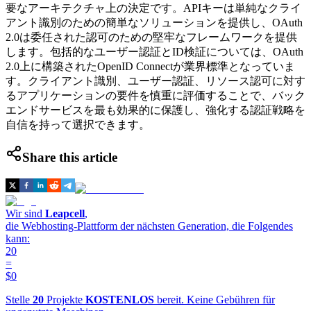
要なアーキテクチャ上の決定です。APIキーは単純なクライ
アント識別のための簡単なソリューションを提供し、OAuth
2.0は委任された認可のための堅牢なフレームワークを提供
します。包括的なユーザー認証とID検証については、OAuth
2.0上に構築されたOpenID Connectが業界標準となっていま
す。クライアント識別、ユーザー認証、リソース認可に対す
るアプリケーションの要件を慎重に評価することで、バック
エンドサービスを最も効果的に保護し、強化する認証戦略を
自信を持って選択できます。
Share this article
Wir sind
Leapcell
,
die Webhosting-Plattform der nächsten Generation, die Folgendes
kann:
20
=
$0
Stelle
20
Projekte
KOSTENLOS
bereit. Keine Gebühren für