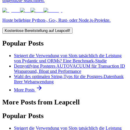
ungenutzte Maschinen.
Hoste beliebige Python-, Go-, Rust- oder Node.js-Projekte.
Kostenlose Bereitstellung auf Leapcell!
Popular Posts
Steigert die Verwendung von Slots tatsächlich die Leistung
von Pydantic und ORMs? Eine Benchmark-Studie
Demystifying Postgres AUTOVACUUM für Transaction ID
Wraparound, Bloat und Performance
Wahl des optimalen String-Typs für die Postgres-Datenbank
Ihrer Webanwendung
More Posts
More Posts from Leapcell
Popular Posts
Steigert die Verwendung von Slots tatsächlich die Leistung