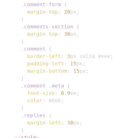
.comment-form
{
margin-top
:
20
px
;
}
.comments-section
{
margin-top
:
30
px
;
}
.comment
{
border-left
:
3
px
 solid 
#eee
;
padding-left
:
15
px
;
margin-bottom
:
15
px
;
}
.comment
.meta
{
font-size
:
0.9
em
;
color
:
#666
;
}
.replies
{
margin-left
:
30
px
;
}
</
style
>