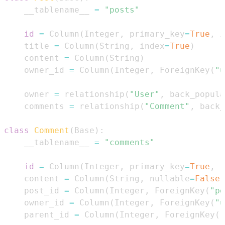
    __tablename__ 
=
"posts"
id
=
 Column
(
Integer
,
 primary_key
=
True
,
 i
    title 
=
 Column
(
String
,
 index
=
True
)
    content 
=
 Column
(
String
)
    owner_id 
=
 Column
(
Integer
,
 ForeignKey
(
"u
    owner 
=
 relationship
(
"User"
,
 back_popula
    comments 
=
 relationship
(
"Comment"
,
 back_
class
Comment
(
Base
)
:
    __tablename__ 
=
"comments"
id
=
 Column
(
Integer
,
 primary_key
=
True
,
 i
    content 
=
 Column
(
String
,
 nullable
=
False
)
    post_id 
=
 Column
(
Integer
,
 ForeignKey
(
"po
    owner_id 
=
 Column
(
Integer
,
 ForeignKey
(
"u
    parent_id 
=
 Column
(
Integer
,
 ForeignKey
(
"