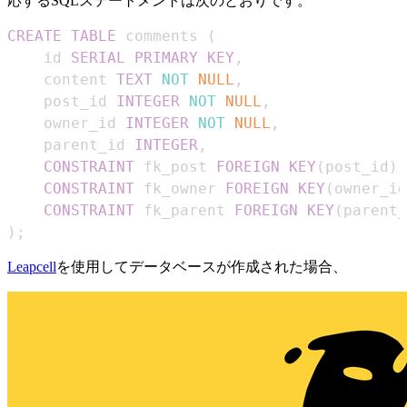
応するSQLステートメントは次のとおりです。
CREATE
TABLE
 comments 
(
    id 
SERIAL
PRIMARY
KEY
,
    content 
TEXT
NOT
NULL
,
    post_id 
INTEGER
NOT
NULL
,
    owner_id 
INTEGER
NOT
NULL
,
    parent_id 
INTEGER
,
CONSTRAINT
 fk_post 
FOREIGN
KEY
(
post_id
)
CONSTRAINT
 fk_owner 
FOREIGN
KEY
(
owner_id
CONSTRAINT
 fk_parent 
FOREIGN
KEY
(
parent_
)
;
Leapcell
を使用してデータベースが作成された場合、