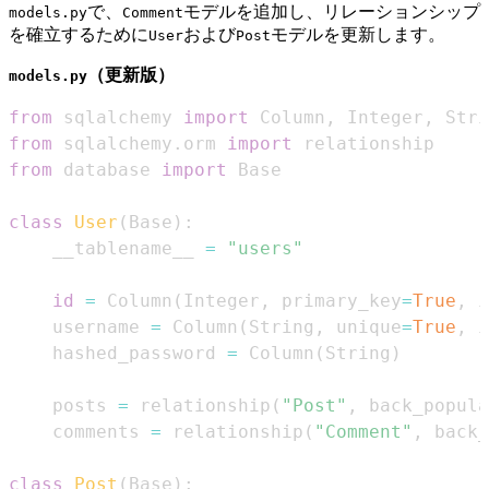
で、
モデルを追加し、リレーションシップ
models.py
Comment
を確立するために
および
モデルを更新します。
User
Post
（更新版）
models.py
from
 sqlalchemy 
import
 Column
,
 Integer
,
 Stri
from
 sqlalchemy
.
orm 
import
from
 database 
import
class
User
(
Base
)
:
    __tablename__ 
=
"users"
id
=
 Column
(
Integer
,
 primary_key
=
True
,
 i
    username 
=
 Column
(
String
,
 unique
=
True
,
 i
    hashed_password 
=
 Column
(
String
)
    posts 
=
 relationship
(
"Post"
,
 back_popula
    comments 
=
 relationship
(
"Comment"
,
 back_
class
Post
(
Base
)
: