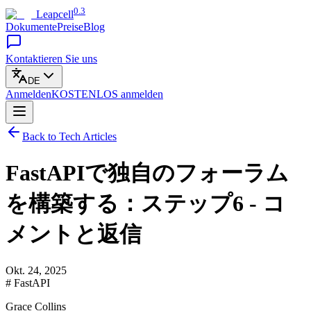
0.3
Leapcell
Dokumente
Preise
Blog
Kontaktieren Sie uns
DE
Anmelden
KOSTENLOS
anmelden
Back to Tech Articles
FastAPIで独自のフォーラム
を構築する：ステップ6 - コ
メントと返信
Okt. 24, 2025
# FastAPI
Grace Collins