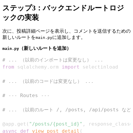
ステップ3：バックエンドルートロジ
ックの実装
次に、投稿詳細ページを表示し、コメントを送信するための
新しいルートを
に追加します。
main.py
（新しいルートを追加）
main.py
# ... （以前のインポートは変更なし） ...
from
 sqlalchemy
.
orm 
import
# ... （以前のコードは変更なし） ...
# --- Routes ---
# ... （以前のルート /, /posts, /api/posts な
@app
.
get
(
"/posts/{post_id}"
,
 response_class
=
async
def
view_post_detail
(