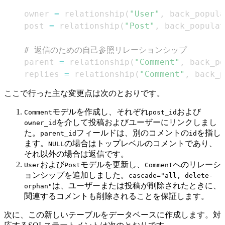
    owner 
=
 relationship
(
"User"
,
 back_popula
    post 
=
 relationship
(
"Post"
,
 back_populat
# 返信のための自己参照リレーションシップ
    parent 
=
 relationship
(
"Comment"
,
 back_po
    replies 
=
 relationship
(
"Comment"
,
 back_p
ここで行った主な変更点は次のとおりです。
モデルを作成し、それぞれ
および
Comment
post_id
を介して投稿およびユーザーにリンクしまし
owner_id
た。
フィールドは、別のコメントの
を指し
parent_id
id
ます。
の場合はトップレベルのコメントであり、
NULL
それ以外の場合は返信です。
および
モデルを更新し、
へのリレーシ
User
Post
Comment
ョンシップを追加しました。
cascade="all, delete-
は、ユーザーまたは投稿が削除されたときに、
orphan"
関連するコメントも削除されることを保証します。
次に、この新しいテーブルをデータベースに作成します。対