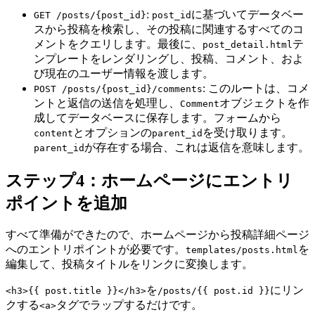
:
に基づいてデータベー
GET /posts/{post_id}
post_id
スから投稿を検索し、その投稿に関連するすべてのコ
メントをクエリします。最後に、
テ
post_detail.html
ンプレートをレンダリングし、投稿、コメント、およ
び現在のユーザー情報を渡します。
: このルートは、コメ
POST /posts/{post_id}/comments
ントと返信の送信を処理し、
オブジェクトを作
Comment
成してデータベースに保存します。フォームから
とオプションの
を受け取ります。
content
parent_id
が存在する場合、これは返信を意味します。
parent_id
ステップ4：ホームページにエントリ
ポイントを追加
すべて準備ができたので、ホームページから投稿詳細ページ
へのエントリポイントが必要です。
を
templates/posts.html
編集して、投稿タイトルをリンクに変換します。
を
にリン
<h3>{{ post.title }}</h3>
/posts/{{ post.id }}
クする
タグでラップするだけです。
<a>