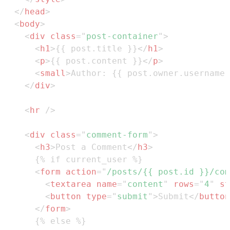
</
head
>
<
body
>
<
div
class
=
"
post-container
"
>
<
h1
>
{{ post.title }}
</
h1
>
<
p
>
{{ post.content }}
</
p
>
<
small
>
Author: {{ post.owner.username 
</
div
>
<
hr
/>
<
div
class
=
"
comment-form
"
>
<
h3
>
Post a Comment
</
h3
>
<
form
action
=
"
/posts/{{ post.id }}/com
<
textarea
name
=
"
content
"
rows
=
"
4
"
st
<
button
type
=
"
submit
"
>
Submit
</
button
</
form
>