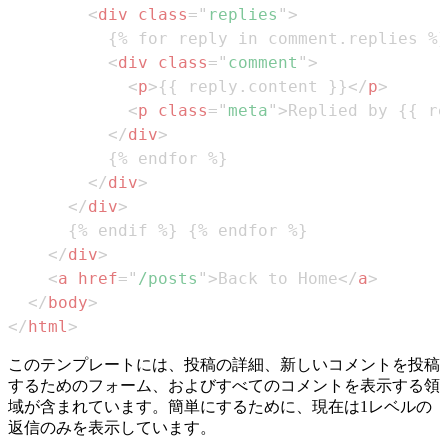
<
div
class
=
"
replies
"
>
<
div
class
=
"
comment
"
>
<
p
>
{{ reply.content }}
</
p
>
<
p
class
=
"
meta
"
>
Replied by {{ re
</
div
>
</
div
>
</
div
>
</
div
>
<
a
href
=
"
/posts
"
>
Back to Home
</
a
>
</
body
>
</
html
>
このテンプレートには、投稿の詳細、新しいコメントを投稿
するためのフォーム、およびすべてのコメントを表示する領
域が含まれています。簡単にするために、現在は1レベルの
返信のみを表示しています。