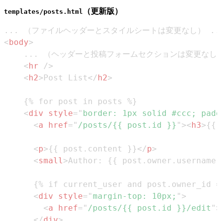
（更新版）
templates/posts.html
<
body
>
<
hr
/>
<
h2
>
Post List
</
h2
>
<
div
style
=
"
border
:
1
px
 solid 
#ccc
;
padd
<
a
href
=
"
/posts/{{ post.id }}
"
>
<
h3
>
{{ 
<
p
>
{{ post.content }}
</
p
>
<
small
>
Author: {{ post.owner.username 
<
div
style
=
"
margin-top
:
10
px
;
"
>
<
a
href
=
"
/posts/{{ post.id }}/edit
"
>
</
div
>