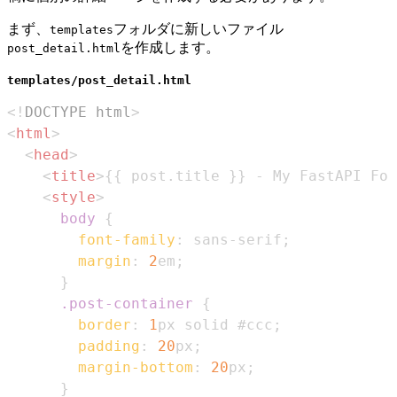
まず、
フォルダに新しいファイル
templates
を作成します。
post_detail.html
templates/post_detail.html
<!
DOCTYPE
html
>
<
html
>
<
head
>
<
title
>
{{ post.title }} - My FastAPI For
<
style
>
body
{
font-family
:
 sans-serif
;
margin
:
2
em
;
}
.post-container
{
border
:
1
px
 solid 
#ccc
;
padding
:
20
px
;
margin-bottom
:
20
px
;
}