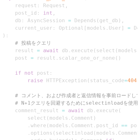
    request
:
 Request
,
    post_id
:
int
,
    db
:
 AsyncSession 
=
 Depends
(
get_db
)
,
    current_user
:
 Optional
[
models
.
User
]
=
 De
)
:
# 投稿をクエリ
    result 
=
await
 db
.
execute
(
select
(
models
.
    post 
=
 result
.
scalar_one_or_none
(
)
if
not
 post
:
raise
 HTTPException
(
status_code
=
404
,
# コメント、および作成者と返信情報を事前ロードし
# N+1クエリを回避するためにselectinloadを使用
    comment_result 
=
await
 db
.
execute
(
        select
(
models
.
Comment
)
.
where
(
models
.
Comment
.
post_id 
==
 pos
.
options
(
selectinload
(
models
.
Comment