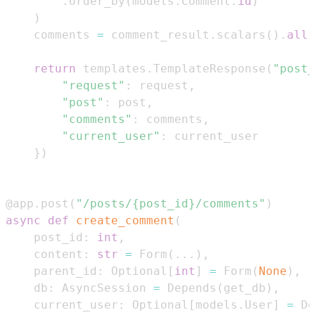
.
order_by
(
models
.
Comment
.
id
)
)
    comments 
=
 comment_result
.
scalars
(
)
.
all
(
return
 templates
.
TemplateResponse
(
"post_
"request"
:
 request
,
"post"
:
 post
,
"comments"
:
 comments
,
"current_user"
:
}
)
@app
.
post
(
"/posts/{post_id}/comments"
)
async
def
create_comment
(
    post_id
:
int
,
    content
:
str
=
 Form
(
.
.
.
)
,
    parent_id
:
 Optional
[
int
]
=
 Form
(
None
)
,
    db
:
 AsyncSession 
=
 Depends
(
get_db
)
,
    current_user
:
 Optional
[
models
.
User
]
=
 De