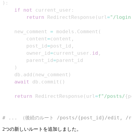
)
:
if
not
 current_user
:
return
 RedirectResponse
(
url
=
"/login"
    new_comment 
=
 models
.
Comment
(
        content
=
content
,
        post_id
=
post_id
,
        owner_id
=
current_user
.
id
,
        parent_id
=
)
    db
.
add
(
new_comment
)
await
 db
.
commit
(
)
return
 RedirectResponse
(
url
=
f"/posts/
{
po
# ... （後続のルート /posts/{post_id}/edit, /r
2つの新しいルートを追加しました。