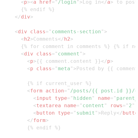
<
p
>
<
a
href
=
"
/login
"
>
Log in
</
a
>
 to post
</
div
>
<
div
class
=
"
comments-section
"
>
<
h2
>
Comments
</
h2
>
<
div
class
=
"
comment
"
>
<
p
>
{{ comment.content }}
</
p
>
<
p
class
=
"
meta
"
>
Posted by {{ comment
<
form
action
=
"
/posts/{{ post.id }}/c
<
input
type
=
"
hidden
"
name
=
"
parent_
<
textarea
name
=
"
content
"
rows
=
"
2
"
<
button
type
=
"
submit
"
>
Reply
</
butto
</
form
>