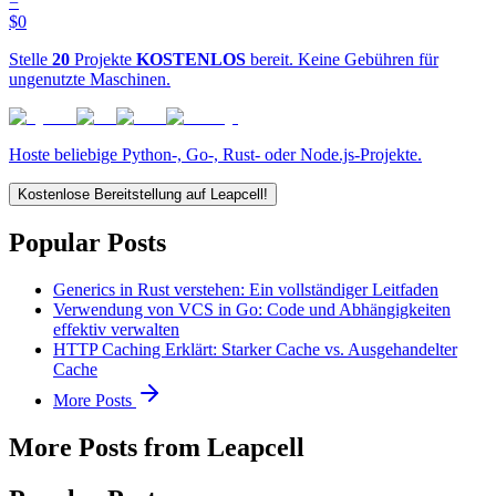
=
$0
Stelle
20
Projekte
KOSTENLOS
bereit. Keine Gebühren für
ungenutzte Maschinen.
Hoste beliebige Python-, Go-, Rust- oder Node.js-Projekte.
Kostenlose Bereitstellung auf Leapcell!
Popular Posts
Generics in Rust verstehen: Ein vollständiger Leitfaden
Verwendung von VCS in Go: Code und Abhängigkeiten
effektiv verwalten
HTTP Caching Erklärt: Starker Cache vs. Ausgehandelter
Cache
More Posts
More Posts from Leapcell