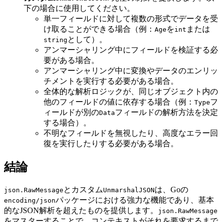
下の場合に使用してください。
単一フィールドに対して複数の形式でデータを受
け取ることができる場合（例：
を
または
Age
int
として）。
string
アンマーシャリング中にフィールドを検証する必
要がある場合。
アンマーシャリング中に変換やデータのエンリッ
チメントを実行する必要がある場合。
全体的な解析ロジックが、同じオブジェクト内の
他のフィールドの値に依存する場合（例：
フ
Type
ィールドが別の
フィールドの解析方法を決定
Data
する場合）。
不明なフィールドを無視したり、高度なエラー回
復を実行したりする必要がある場合。
結論
とカスタム
は、Goの
json.RawMessage
UnmarshalJSON
パッケージにおける強力な機能であり、基本
encoding/json
的なJSON解析を超えたものを提供します。
json.RawMessage
をマスターすることで、コンテキストがそれを要求するまで