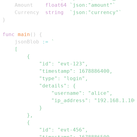
	Amount    
float64
`json:"amount"`
	Currency  
string
`json:"currency"`
}
func
main
(
)
{
	jsonBlob 
:=