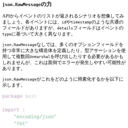
の力
json.RawMessage
APIからイベントのリストが返されるシナリオを想像してみ
ましょう。各イベントには、
や
のような共通の
id
timestamp
フィールドがありますが、
フィールドはイベントの
details
に基づいて大きく異なります。
type
なしでは、多くのオプションフィールドを
json.RawMessage
持つ非常に大きな構造体を定義したり、型アサーションを使
用して複数回
を呼び出したりする必要があるかも
Unmarshal
しれませんが、これは面倒でエラーが発生しやすい可能性が
あります。
がこれをどのように簡素化するかを以下に
json.RawMessage
示します。
package
import
(
"encoding/json"
"fmt"