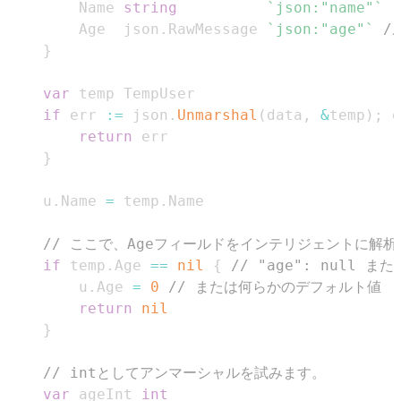
		Name 
string
`json:"name"`
		Age  json
.
RawMessage 
`json:"age"`
/
}
var
if
 err 
:=
 json
.
Unmarshal
(
data
,
&
temp
)
;
 e
return
}
	u
.
Name 
=
 temp
.
// ここで、Ageフィールドをインテリジェントに解
if
 temp
.
Age 
==
nil
{
// "age": null 
		u
.
Age 
=
0
// または何らかのデフォルト値
return
nil
}
// intとしてアンマーシャルを試みます。
var
 ageInt 
int