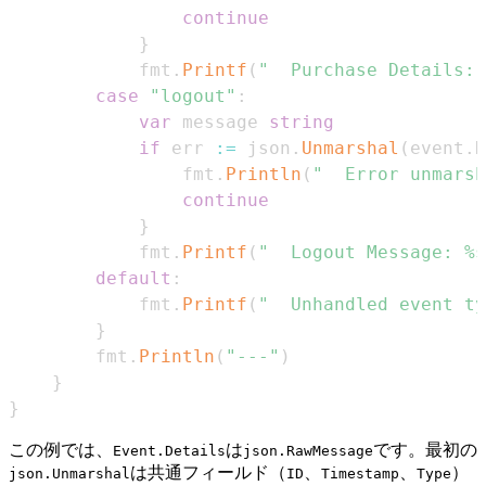
continue
}
			fmt
.
Printf
(
"  Purchase Details: 
case
"logout"
:
var
 message 
string
if
 err 
:=
 json
.
Unmarshal
(
event
.
D
				fmt
.
Println
(
"  Error unmarsh
continue
}
			fmt
.
Printf
(
"  Logout Message: %s
default
:
			fmt
.
Printf
(
"  Unhandled event ty
}
		fmt
.
Println
(
"---"
)
}
}
この例では、
は
です。最初の
Event.Details
json.RawMessage
は共通フィールド（
、
、
）
json.Unmarshal
ID
Timestamp
Type