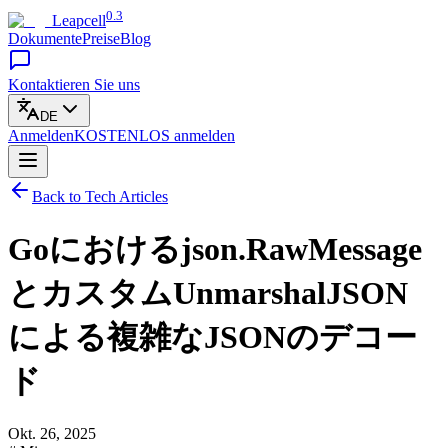
0.3
Leapcell
Dokumente
Preise
Blog
Kontaktieren Sie uns
DE
Anmelden
KOSTENLOS
anmelden
Back to Tech Articles
Goにおけるjson.RawMessage
とカスタムUnmarshalJSON
による複雑なJSONのデコー
ド
Okt. 26, 2025