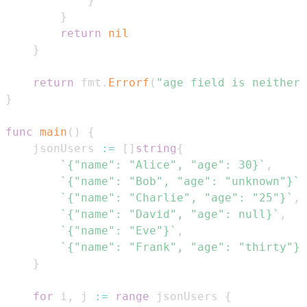
}
}
return
nil
}
return
 fmt
.
Errorf
(
"age field is neither 
}
func
main
(
)
{
	jsonUsers 
:=
[
]
string
{
`{"name": "Alice", "age": 30}`
,
`{"name": "Bob", "age": "unknown"}`
,
`{"name": "Charlie", "age": "25"}`
,
`{"name": "David", "age": null}`
,
`{"name": "Eve"}`
,
`{"name": "Frank", "age": "thirty"}`
}
for
 i
,
 j 
:=
range
 jsonUsers 
{