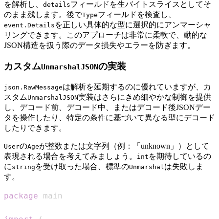
を解析し、
フィールドを生バイトスライスとしてそ
details
のまま残します。後で
フィールドを検査し、
Type
を正しい具体的な型に選択的にアンマーシャ
event.Details
リングできます。このアプローチは非常に柔軟で、動的な
JSON構造を扱う際のデータ損失やエラーを防ぎます。
カスタム
の実装
UnmarshalJSON
は解析を延期するのに優れていますが、カ
json.RawMessage
スタム
実装はさらにきめ細やかな制御を提供
UnmarshalJSON
し、デコード前、デコード中、またはデコード後JSONデー
タを操作したり、特定の条件に基づいて異なる型にデコード
したりできます。
の
が整数または文字列（例：「unknown」）として
User
Age
表現される場合を考えてみましょう。
を期待しているの
int
に
を受け取った場合、標準の
は失敗しま
string
Unmarshal
す。
package