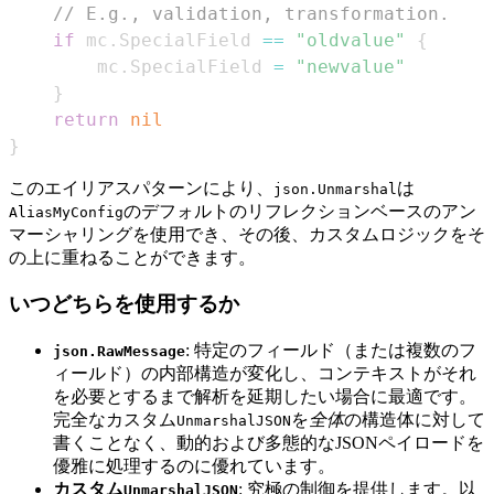
// E.g., validation, transformation.
if
 mc
.
SpecialField 
==
"oldvalue"
{
        mc
.
SpecialField 
=
"newvalue"
}
return
nil
}
このエイリアスパターンにより、
は
json.Unmarshal
のデフォルトのリフレクションベースのアン
AliasMyConfig
マーシャリングを使用でき、その後、カスタムロジックをそ
の上に重ねることができます。
いつどちらを使用するか
: 特定のフィールド（または複数のフ
json.RawMessage
ィールド）の内部構造が変化し、コンテキストがそれ
を必要とするまで解析を延期したい場合に最適です。
完全なカスタム
を
全体
の構造体に対して
UnmarshalJSON
書くことなく、動的および多態的なJSONペイロードを
優雅に処理するのに優れています。
カスタム
: 究極の制御を提供します。以
UnmarshalJSON