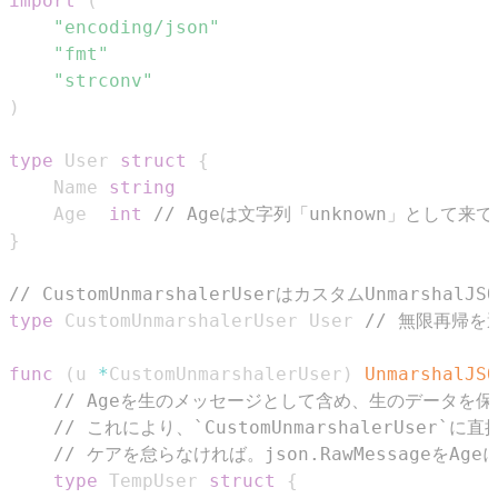
import
(
"encoding/json"
"fmt"
"strconv"
)
type
 User 
struct
{
	Name 
string
	Age  
int
// Ageは文字列「unknown」として来
}
// CustomUnmarshalerUserはカスタムUnmarsha
type
 CustomUnmarshalerUser User 
// 無限再帰
func
(
u 
*
CustomUnmarshalerUser
)
UnmarshalJSO
// Ageを生のメッセージとして含め、生のデータを
// これにより、`CustomUnmarshalerUs
// ケアを怠らなければ。json.RawMessageを
type
 TempUser 
struct
{