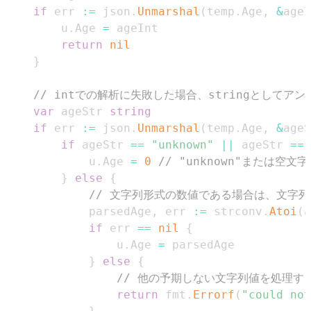
if
 err 
:=
 json
.
Unmarshal
(
temp
.
Age
,
&
ageI
		u
.
Age 
=
return
nil
}
// intでの解析に失敗した場合、stringとしてア
var
 ageStr 
string
if
 err 
:=
 json
.
Unmarshal
(
temp
.
Age
,
&
ageS
if
 ageStr 
==
"unknown"
||
 ageStr 
==
			u
.
Age 
=
0
// "unknown"または空
}
else
{
// 文字列形式の数値である場合は、文字列
			parsedAge
,
 err 
:=
 strconv
.
Atoi
(
a
if
 err 
==
nil
{
				u
.
Age 
=
}
else
{
// 他の予期しない文字列値を処理す
return
 fmt
.
Errorf
(
"could not