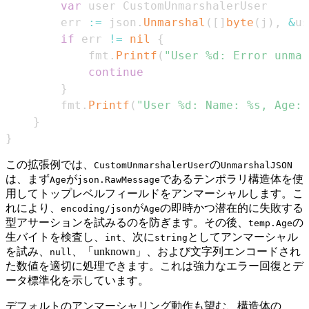
var
		err 
:=
 json
.
Unmarshal
(
[
]
byte
(
j
)
,
&
us
if
 err 
!=
nil
{
			fmt
.
Printf
(
"User %d: Error unmar
continue
}
		fmt
.
Printf
(
"User %d: Name: %s, Age: 
}
}
この拡張例では、
の
CustomUnmarshalerUser
UnmarshalJSON
は、まず
が
であるテンポラリ構造体を使
Age
json.RawMessage
用してトップレベルフィールドをアンマーシャルします。こ
れにより、
が
の即時かつ潜在的に失敗する
encoding/json
Age
型アサーションを試みるのを防ぎます。その後、
の
temp.Age
生バイトを検査し、
、次に
としてアンマーシャル
int
string
を試み、
、「unknown」、および文字列エンコードされ
null
た数値を適切に処理できます。これは強力なエラー回復とデ
ータ標準化を示しています。
デフォルトのアンマーシャリング動作も望む、構造体の