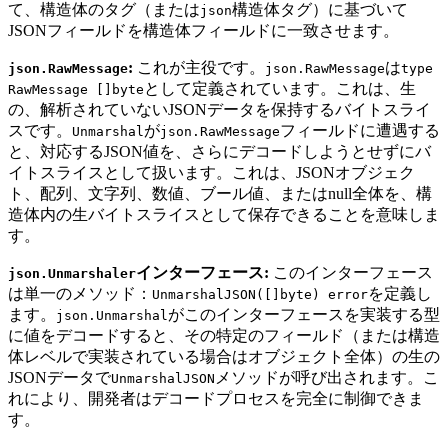
て、構造体のタグ（または
構造体タグ）に基づいて
json
JSONフィールドを構造体フィールドに一致させます。
:
これが主役です。
は
json.RawMessage
json.RawMessage
type
として定義されています。これは、生
RawMessage []byte
の、解析されていないJSONデータを保持するバイトスライ
スです。
が
フィールドに遭遇する
Unmarshal
json.RawMessage
と、対応するJSON値を、さらにデコードしようとせずにバ
イトスライスとして扱います。これは、JSONオブジェク
ト、配列、文字列、数値、ブール値、またはnull全体を、構
造体内の生バイトスライスとして保存できることを意味しま
す。
インターフェース:
このインターフェース
json.Unmarshaler
は単一のメソッド：
を定義し
UnmarshalJSON([]byte) error
ます。
がこのインターフェースを実装する型
json.Unmarshal
に値をデコードすると、その特定のフィールド（または構造
体レベルで実装されている場合はオブジェクト全体）の生の
JSONデータで
メソッドが呼び出されます。こ
UnmarshalJSON
れにより、開発者はデコードプロセスを完全に制御できま
す。