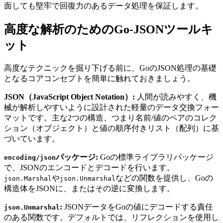
面しても堅牢で回復力のあるデータ処理を保証します。
高度な解析のためのGo-JSONツールキ
ット
高度なテクニックを掘り下げる前に、GoのJSON処理の基礎
となるコアコンセプトを簡単に触れておきましょう。
JSON（JavaScript Object Notation）:
人間が読みやすく、機
械が解析しやすいように設計された軽量のデータ交換フォー
マットです。主な2つの構造、つまり名前/値のペアのコレク
ション（オブジェクト）と値の順序付きリスト（配列）に基
づいています。
パッケージ:
Goの標準ライブラリパッケージ
encoding/json
で、JSONのエンコードとデコードを行います。
や
などの関数を提供し、Goの
json.Marshal
json.Unmarshal
構造体をJSONに、またはその逆に変換します。
:
JSONデータをGoの値にデコードする責任
json.Unmarshal
のある関数です。デフォルトでは、リフレクションを使用し