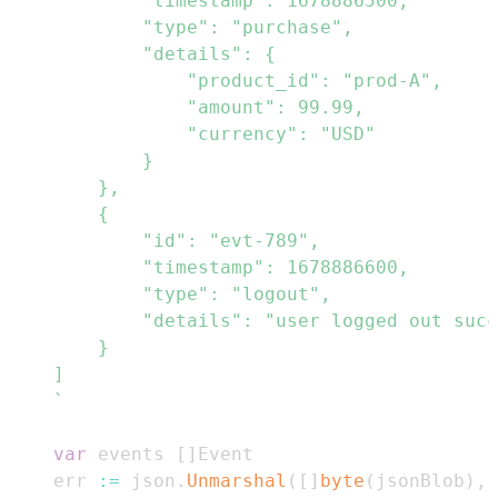
	`
var
 events 
[
]
	err 
:=
 json
.
Unmarshal
(
[
]
byte
(
jsonBlob
)
,