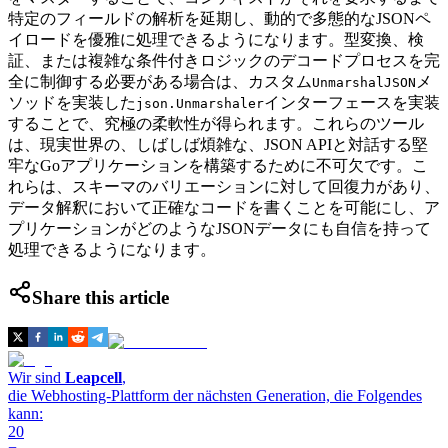
特定のフィールドの解析を延期し、動的で多態的なJSONペ
イロードを優雅に処理できるようになります。型変換、検
証、または複雑な条件付きロジックのデコードプロセスを完
全に制御する必要がある場合は、カスタム
メ
UnmarshalJSON
ソッドを実装した
インターフェースを実装
json.Unmarshaler
することで、究極の柔軟性が得られます。これらのツール
は、現実世界の、しばしば煩雑な、JSON APIと対話する堅
牢なGoアプリケーションを構築するために不可欠です。こ
れらは、スキーマのバリエーションに対して回復力があり、
データ解釈において正確なコードを書くことを可能にし、ア
プリケーションがどのようなJSONデータにも自信を持って
処理できるようになります。
Share this article
Wir sind
Leapcell
,
die Webhosting-Plattform der nächsten Generation, die Folgendes
kann:
20