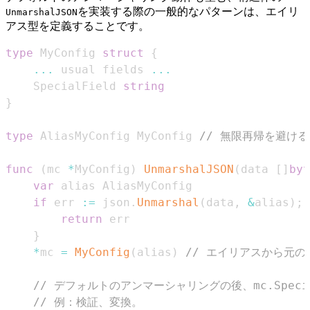
を実装する際の一般的なパターンは、エイリ
UnmarshalJSON
アス型を定義することです。
type
 MyConfig 
struct
{
...
 usual fields 
...
    SpecialField 
string
}
type
 AliasMyConfig MyConfig 
// 無限再帰を避け
func
(
mc 
*
MyConfig
)
UnmarshalJSON
(
data 
[
]
byt
var
if
 err 
:=
 json
.
Unmarshal
(
data
,
&
alias
)
;
 
return
}
*
mc 
=
MyConfig
(
alias
)
// エイリアスから元
// デフォルトのアンマーシャリングの後、mc.Spec
// 例：検証、変換。