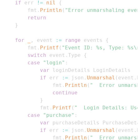
if
 err 
!=
nil
{
		fmt
.
Println
(
"Error unmarshaling even
return
}
for
_
,
 event 
:=
range
 events 
{
		fmt
.
Printf
(
"Event ID: %s, Type: %s\n
switch
 event
.
Type 
{
case
"login"
:
var
if
 err 
:=
 json
.
Unmarshal
(
event
.
D
				fmt
.
Println
(
"  Error unmarsh
continue
}
			fmt
.
Printf
(
"  Login Details: Use
case
"purchase"
:
var
if
 err 
:=
 json
.
Unmarshal
(
event
.
D
				fmt
.
Println
(
"  Error unmarsh