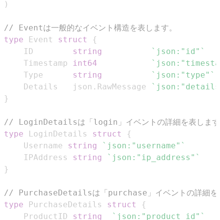
)
// Eventは一般的なイベント構造を表します。
type
 Event 
struct
{
	ID        
string
`json:"id"`
	Timestamp 
int64
`json:"timesta
	Type      
string
`json:"type"`
	Details   json
.
RawMessage 
`json:"details
}
// LoginDetailsは「login」イベントの詳細を表しま
type
 LoginDetails 
struct
{
	Username 
string
`json:"username"`
	IPAddress 
string
`json:"ip_address"`
}
// PurchaseDetailsは「purchase」イベントの詳
type
 PurchaseDetails 
struct
{
	ProductID 
string
`json:"product_id"`