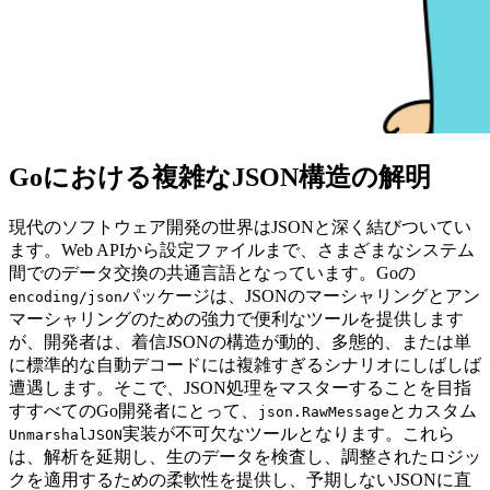
Goにおける複雑なJSON構造の解明
現代のソフトウェア開発の世界はJSONと深く結びついてい
ます。Web APIから設定ファイルまで、さまざまなシステム
間でのデータ交換の共通言語となっています。Goの
パッケージは、JSONのマーシャリングとアン
encoding/json
マーシャリングのための強力で便利なツールを提供します
が、開発者は、着信JSONの構造が動的、多態的、または単
に標準的な自動デコードには複雑すぎるシナリオにしばしば
遭遇します。そこで、JSON処理をマスターすることを目指
すすべてのGo開発者にとって、
とカスタム
json.RawMessage
実装が不可欠なツールとなります。これら
UnmarshalJSON
は、解析を延期し、生のデータを検査し、調整されたロジッ
クを適用するための柔軟性を提供し、予期しないJSONに直