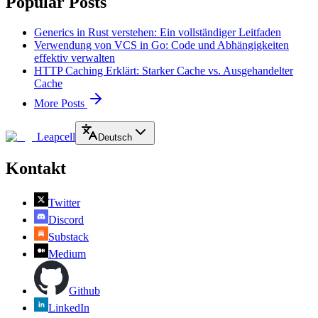
Popular Posts
Generics in Rust verstehen: Ein vollständiger Leitfaden
Verwendung von VCS in Go: Code und Abhängigkeiten
effektiv verwalten
HTTP Caching Erklärt: Starker Cache vs. Ausgehandelter
Cache
More Posts
Leapcell
Deutsch
Kontakt
Twitter
Discord
Substack
Medium
Github
LinkedIn