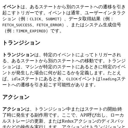
イベント
は、あるステートから別のステートへの遷移を引き
起こすトリガーです。イベントは通常、ユーザーインタラク
ション（例：
、
）、データ取得結果（例：
CLICK
SUBMIT
、
）、またはシステム生成信号
FETCH_SUCCESS
FETCH_ERROR
（例：
）です。
TIMER_EXPIRED
トランジション
トランジション
は、特定のイベントによってトリガーされ
る、あるステートから別のステートへの移動です。トランジ
ションは、マシンが特定のステートにあるときに特定のイベ
ントが発生した場合に何が起こるかを定義します。たとえ
ば、
ステートにあるとき、
イベントは
ステ
idle
CLICK
loading
ートへの遷移を引き起こす可能性があります。
アクション
アクション
は、トランジション中またはステートの開始/終
了時に発生する副作用です。ここで、API呼び出し、ローカ
ルストレージの更新、またはReduxアクションのディスパッ
チなどの操作を実行します。アクションはトランジションと