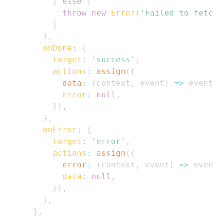
}
else
{
throw
new
Error
(
'Failed to fetch
}
}
,
onDone
:
{
target
:
'success'
,
actions
:
assign
(
{
data
:
(
context
,
 event
)
=>
 event
.
error
:
null
,
}
)
,
}
,
onError
:
{
target
:
'error'
,
actions
:
assign
(
{
error
:
(
context
,
 event
)
=>
 event
data
:
null
,
}
)
,
}
,
}
,