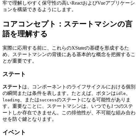
牢で理解しやすく保守性の高いReactおよびVueアプリケーシ
ョンを構築できるようにします。
コアコンセプト：ステートマシンの言
語を理解する
実際に応用する前に、これらのXStateの基礎を形成するた
め、ステートマシンの背後にある基本的な概念を把握するこ
とが重要です。
ステート
ステート
は、コンポーネントのライフサイクルにおける個別
の瞬間または条件を表します。たとえば、ボタンは
、
idle
、または
のステートになる可能性がありま
loading
success
す。重要なことに、ステートマシンは、いつでも
1つの
ステ
ートしか存在できません。この排他性が、不可能な組み合わ
せを防ぐ鍵となります。
イベント