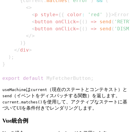
{
current
.
matches
(
'error'
)
&&
(
<
>
<
p
style
=
{
{
color
:
'red'
}
}
>
Error:
<
button
onClick
=
{
(
)
=>
send
(
'RETRY
<
button
onClick
=
{
(
)
=>
send
(
'DISMI
</
>
)
}
</
div
>
)
;
}
export
default
MyFetcherButton
;
は
（現在のステートとコンテキスト）と
useMachine
current
（イベントをディスパッチする関数）を返します。
send
を使用して、アクティブなステートに基
current.matches()
づいてUIを条件付きでレンダリングします。
Vue統合例