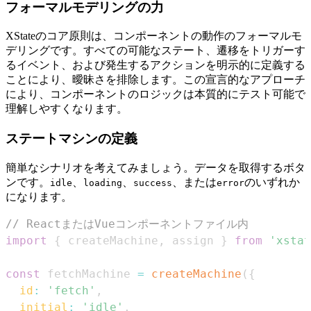
フォーマルモデリングの力
XStateのコア原則は、コンポーネントの動作のフォーマルモ
デリングです。すべての可能なステート、遷移をトリガーす
るイベント、および発生するアクションを明示的に定義する
ことにより、曖昧さを排除します。この宣言的なアプローチ
により、コンポーネントのロジックは本質的にテスト可能で
理解しやすくなります。
ステートマシンの定義
簡単なシナリオを考えてみましょう。データを取得するボタ
ンです。
、
、
、または
のいずれか
idle
loading
success
error
になります。
// ReactまたはVueコンポーネントファイル内
import
{
 createMachine
,
 assign 
}
from
'xstat
const
 fetchMachine 
=
createMachine
(
{
id
:
'fetch'
,
initial
:
'idle'
,