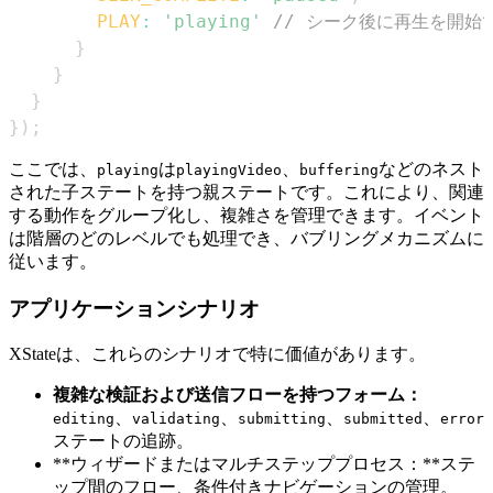
PLAY
:
'playing'
// シーク後に再生を開始
}
}
}
}
)
;
ここでは、
は
、
などのネスト
playing
playingVideo
buffering
された子ステートを持つ親ステートです。これにより、関連
する動作をグループ化し、複雑さを管理できます。イベント
は階層のどのレベルでも処理でき、バブリングメカニズムに
従います。
アプリケーションシナリオ
XStateは、これらのシナリオで特に価値があります。
複雑な検証および送信フローを持つフォーム：
、
、
、
、
editing
validating
submitting
submitted
error
ステートの追跡。
**ウィザードまたはマルチステッププロセス：**ステ
ップ間のフロー、条件付きナビゲーションの管理。