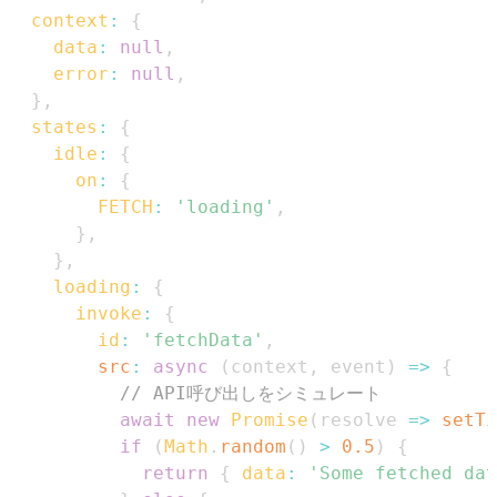
context
:
{
data
:
null
,
error
:
null
,
}
,
states
:
{
idle
:
{
on
:
{
FETCH
:
'loading'
,
}
,
}
,
loading
:
{
invoke
:
{
id
:
'fetchData'
,
src
:
async
(
context
,
 event
)
=>
{
// API呼び出しをシミュレート
await
new
Promise
(
resolve
=>
setTi
if
(
Math
.
random
(
)
>
0.5
)
{
return
{
data
:
'Some fetched dat