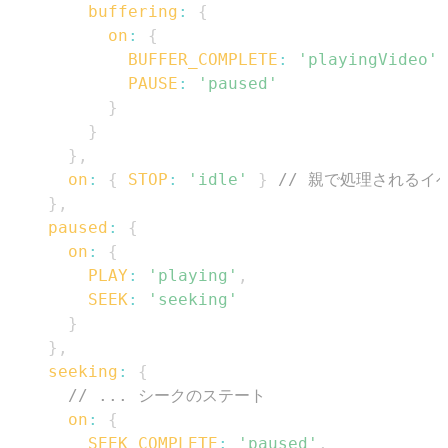
buffering
:
{
on
:
{
BUFFER_COMPLETE
:
'playingVideo'
,
PAUSE
:
'paused'
}
}
}
,
on
:
{
STOP
:
'idle'
}
// 親で処理されるイ
}
,
paused
:
{
on
:
{
PLAY
:
'playing'
,
SEEK
:
'seeking'
}
}
,
seeking
:
{
// ... シークのステート
on
:
{
SEEK_COMPLETE
:
'paused'
,