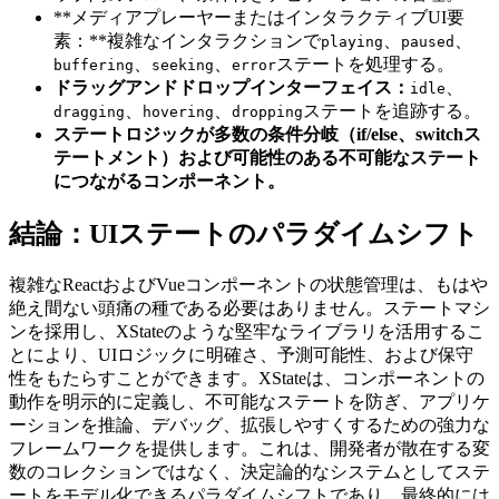
**メディアプレーヤーまたはインタラクティブUI要
素：**複雑なインタラクションで
、
、
playing
paused
、
、
ステートを処理する。
buffering
seeking
error
ドラッグアンドドロップインターフェイス：
、
idle
、
、
ステートを追跡する。
dragging
hovering
dropping
ステートロジックが多数の条件分岐（if/else、switchス
テートメント）および可能性のある不可能なステート
につながるコンポーネント。
結論：UIステートのパラダイムシフト
複雑なReactおよびVueコンポーネントの状態管理は、もはや
絶え間ない頭痛の種である必要はありません。ステートマシ
ンを採用し、XStateのような堅牢なライブラリを活用するこ
とにより、UIロジックに明確さ、予測可能性、および保守
性をもたらすことができます。XStateは、コンポーネントの
動作を明示的に定義し、不可能なステートを防ぎ、アプリケ
ーションを推論、デバッグ、拡張しやすくするための強力な
フレームワークを提供します。これは、開発者が散在する変
数のコレクションではなく、決定論的なシステムとしてステ
ートをモデル化できるパラダイムシフトであり、最終的には