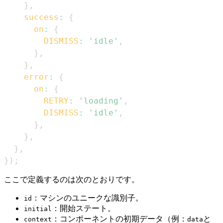
}
,
success
:
{
on
:
{
DISMISS
:
'idle'
,
}
,
}
,
error
:
{
on
:
{
RETRY
:
'loading'
,
DISMISS
:
'idle'
,
}
,
}
,
}
,
}
)
;
ここで定義するのは次のとおりです。
：マシンのユニークな識別子。
id
：開始ステート。
initial
：コンポーネントの初期データ（例：
と
context
data