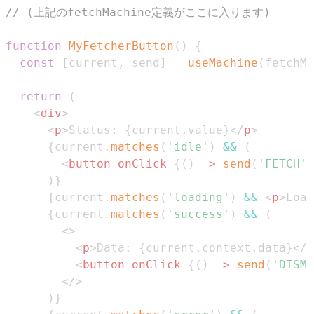
// (上記のfetchMachine定義がここに入ります)
function
MyFetcherButton
(
)
{
const
[
current
,
 send
]
=
useMachine
(
fetchMa
return
(
<
div
>
<
p
>
Status: 
{
current
.
value
}
</
p
>
{
current
.
matches
(
'idle'
)
&&
(
<
button
onClick
=
{
(
)
=>
send
(
'FETCH'
)
)
}
{
current
.
matches
(
'loading'
)
&&
<
p
>
Load
{
current
.
matches
(
'success'
)
&&
(
<
>
<
p
>
Data: 
{
current
.
context
.
data
}
</
p
<
button
onClick
=
{
(
)
=>
send
(
'DISMI
</
>
)
}