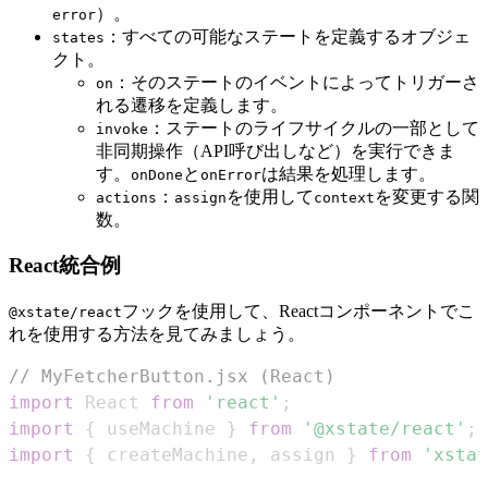
）。
error
：すべての可能なステートを定義するオブジェ
states
クト。
：そのステートのイベントによってトリガーさ
on
れる遷移を定義します。
：ステートのライフサイクルの一部として
invoke
非同期操作（API呼び出しなど）を実行できま
す。
と
は結果を処理します。
onDone
onError
：
を使用して
を変更する関
actions
assign
context
数。
React統合例
フックを使用して、Reactコンポーネントでこ
@xstate/react
れを使用する方法を見てみましょう。
// MyFetcherButton.jsx (React)
import
React
from
'react'
;
import
{
 useMachine 
}
from
'@xstate/react'
;
import
{
 createMachine
,
 assign 
}
from
'xstat