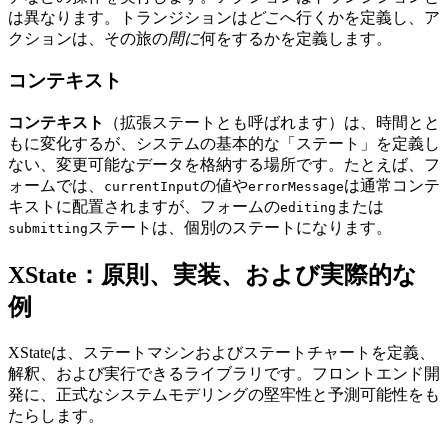
は異なります。トランジションは
どこ
へ行くかを定義し、ア
クションは、その旅の
間に
何をするかを定義します。
コンテキスト
コンテキスト
（拡張ステートとも呼ばれます）は、時間とと
もに変化するが、システムの基本的な「ステート」を定義し
ない、変更可能なデータを格納する場所です。たとえば、フ
ォームでは、
の値や
は通常コンテ
currentInput
errorMessage
キストに配置されますが、フォームの
または
editing
ステートは、個別のステートになります。
submitting
XState：原則、実装、および実際的な
例
XStateは、ステートマシンおよびステートチャートを定義、
解釈、および実行できるライブラリです。フロントエンド開
発に、正式なシステムモデリングの堅牢性と予測可能性をも
たらします。