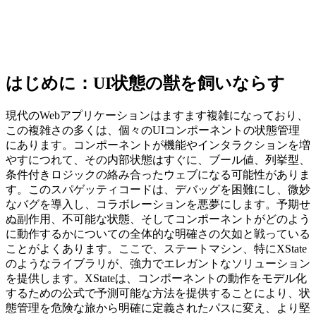
はじめに：UI状態の獣を飼いならす
現代のWebアプリケーションはますます複雑になっており、
この複雑さの多くは、個々のUIコンポーネントの状態管理
にあります。コンポーネントが機能やインタラクションを増
やすにつれて、その内部状態はすぐに、ブール値、列挙型、
条件付きロジックの絡み合ったウェブになる可能性がありま
す。このスパゲッティコードは、デバッグを困難にし、微妙
なバグを導入し、コラボレーションを悪夢にします。予期せ
ぬ副作用、不可能な状態、そしてコンポーネントがどのよう
に動作するかについての全体的な明確さの欠如と戦っている
ことがよくあります。ここで、ステートマシン、特にXState
のようなライブラリが、強力でエレガントなソリューション
を提供します。XStateは、コンポーネントの動作をモデル化
するための公式で予測可能な方法を提供することにより、状
態管理を危険な旅から明確に定義されたパスに変え、より堅