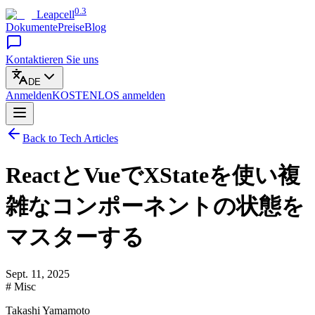
0.3
Leapcell
Dokumente
Preise
Blog
Kontaktieren Sie uns
DE
Anmelden
KOSTENLOS
anmelden
Back to Tech Articles
ReactとVueでXStateを使い複
雑なコンポーネントの状態を
マスターする
Sept. 11, 2025
# Misc
Takashi Yamamoto