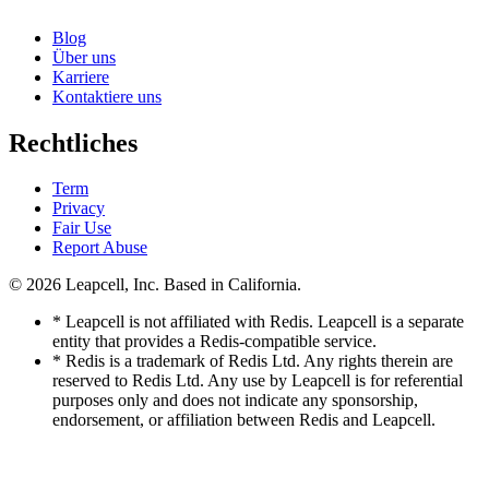
Blog
Über uns
Karriere
Kontaktiere uns
Rechtliches
Term
Privacy
Fair Use
Report Abuse
© 2026
Leapcell, Inc.
Based in California.
* Leapcell is not affiliated with Redis. Leapcell is a separate
entity that provides a Redis-compatible service.
* Redis is a trademark of Redis Ltd. Any rights therein are
reserved to Redis Ltd. Any use by Leapcell is for referential
purposes only and does not indicate any sponsorship,
endorsement, or affiliation between Redis and Leapcell.