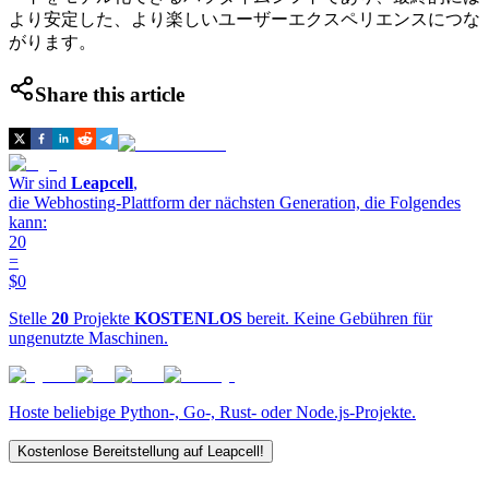
より安定した、より楽しいユーザーエクスペリエンスにつな
がります。
Share this article
Wir sind
Leapcell
,
die Webhosting-Plattform der nächsten Generation, die Folgendes
kann:
20
=
$0
Stelle
20
Projekte
KOSTENLOS
bereit. Keine Gebühren für
ungenutzte Maschinen.
Hoste beliebige Python-, Go-, Rust- oder Node.js-Projekte.
Kostenlose Bereitstellung auf Leapcell!