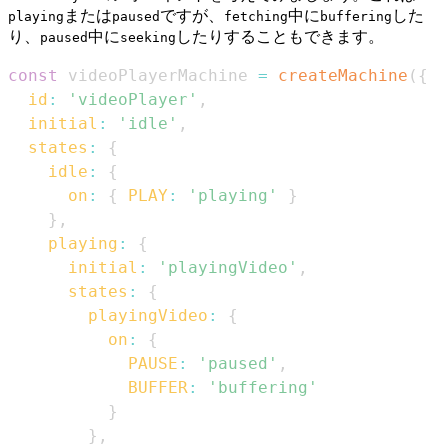
または
ですが、
中に
した
playing
paused
fetching
buffering
り、
中に
したりすることもできます。
paused
seeking
const
 videoPlayerMachine 
=
createMachine
(
{
id
:
'videoPlayer'
,
initial
:
'idle'
,
states
:
{
idle
:
{
on
:
{
PLAY
:
'playing'
}
}
,
playing
:
{
initial
:
'playingVideo'
,
states
:
{
playingVideo
:
{
on
:
{
PAUSE
:
'paused'
,
BUFFER
:
'buffering'
}
}
,