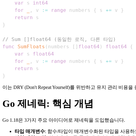
var
 s 
int64
for
_
,
 v 
:=
range
 numbers 
{
 s 
+=
 v 
}
return
}
// Sum []float64 (동일한 로직, 다른 타입)
func
SumFloats
(
numbers 
[
]
float64
)
float64
{
var
 s 
float64
for
_
,
 v 
:=
range
 numbers 
{
 s 
+=
 v 
}
return
}
이는 DRY (Don't Repeat Yourself)를 위반하고 유지 관리 비
Go 제네릭: 핵심 개념
Go 1.18은 3가지 주요 아이디어로 제네릭을 도입했습니다.
타입 매개변수
: 함수/타입이 매개변수화된 타입을 사용하