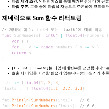
타입 제약 조건
: 인터페이스를 통해 매개변수에 대한 유
타입 추론
: 호출 중에 타입을 자동으로 추론하여 코드를 
제네릭으로 Sum 함수 리팩토링
// 제네릭 함수: int64 또는 float64에 대해 작동
func
 SumNumbers
[
T 
int64
|
float64
]
(
numbers 
[
var
for
_
,
 v 
:=
range
 numbers 
{
 s 
+=
 v 
}
return
}
는 타입 매개변수를 선언합니다:
[T int64 | float64]
T
호출 시 타입을 지정할 필요가 없습니다 (컴파일러가 추론
ints 
:=
[
]
int64
{
1
,
2
,
3
}
floats 
:=
[
]
float64
{
1.1
,
2.2
,
3.3
}
fmt
.
Println
(
SumNumbers
(
ints
)
)
// 6
fmt
.
Println
(
SumNumbers
(
floats
)
)
// 6.6