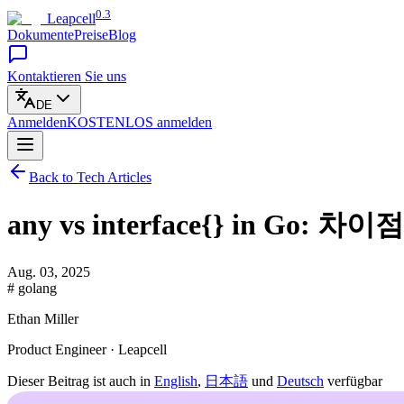
0.3
Leapcell
Dokumente
Preise
Blog
Kontaktieren Sie uns
DE
Anmelden
KOSTENLOS
anmelden
Back to Tech Articles
any vs interface{} in Go
Aug. 03, 2025
# golang
Ethan Miller
Product Engineer · Leapcell
Dieser Beitrag ist auch in
English
,
日本語
und
Deutsch
verfügbar