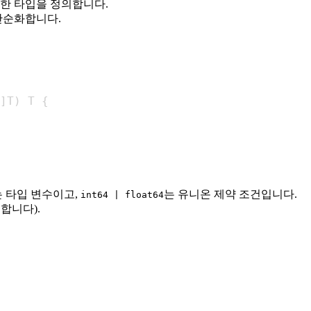
효한 타입을 정의합니다.
단순화합니다.
]
T
)
 T 
{
는 타입 변수이고,
는 유니온 제약 조건입니다.
int64 | float64
합니다).