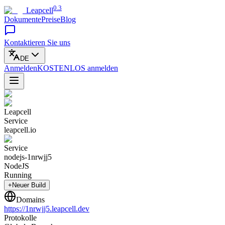
0.3
Leapcell
Dokumente
Preise
Blog
Kontaktieren Sie uns
DE
Anmelden
KOSTENLOS
anmelden
Leapcell
Service
leapcell.io
Service
nodejs-1nrwjj5
NodeJS
Running
+Neuer Build
Domains
https://
1nrwjj5
.leapcell.dev
Protokolle