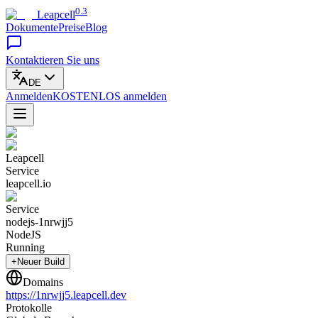
0.3
Leapcell
Dokumente
Preise
Blog
Kontaktieren Sie uns
DE
Anmelden
KOSTENLOS
anmelden
Leapcell
Service
leapcell.io
Service
nodejs-1nrwjj5
NodeJS
Running
+Neuer Build
Domains
https://
1nrwjj5
.leapcell.dev
Protokolle