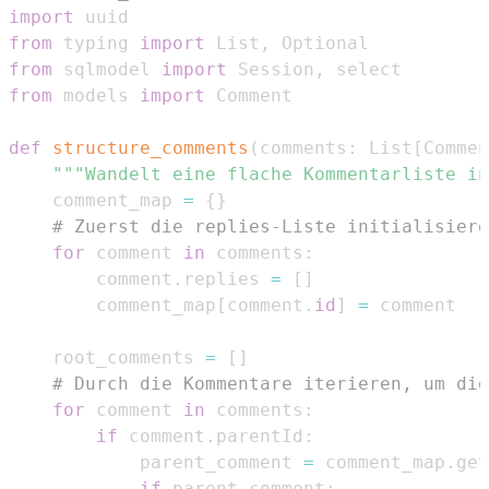
import
from
 typing 
import
 List
,
from
 sqlmodel 
import
 Session
,
from
 models 
import
def
structure_comments
(
comments
:
 List
[
Commen
"""Wandelt eine flache Kommentarliste in
    comment_map 
=
{
}
# Zuerst die replies-Liste initialisiere
for
 comment 
in
 comments
:
        comment
.
replies 
=
[
]
        comment_map
[
comment
.
id
]
=
    root_comments 
=
[
]
# Durch die Kommentare iterieren, um die
for
 comment 
in
 comments
:
if
 comment
.
parentId
:
            parent_comment 
=
 comment_map
.
get
if
 parent_comment
: