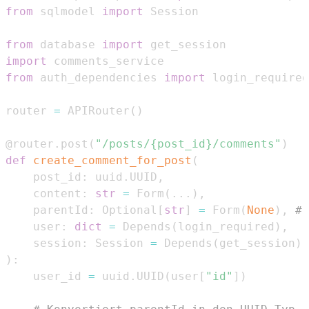
from
 sqlmodel 
import
from
 database 
import
import
from
 auth_dependencies 
import
router 
=
 APIRouter
(
)
@router
.
post
(
"/posts/{post_id}/comments"
)
def
create_comment_for_post
(
    post_id
:
 uuid
.
UUID
,
    content
:
str
=
 Form
(
.
.
.
)
,
    parentId
:
 Optional
[
str
]
=
 Form
(
None
)
,
# 
    user
:
dict
=
 Depends
(
login_required
)
,
    session
:
 Session 
=
 Depends
(
get_session
)
)
:
    user_id 
=
 uuid
.
UUID
(
user
[
"id"
]
)