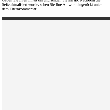
Geben Sie Ihren Inhalt ein und senden Sie ihn ab. Nachdem die
Seite aktualisiert wurde, sehen Sie Ihre Antwort eingerückt unter
dem Elternkommentar.