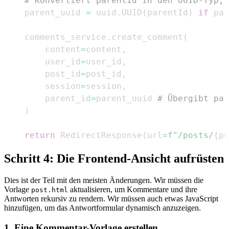
# Konvertiert parentId in den UUID-Typ, 
    parent_uuid 
=
 uuid
.
UUID
(
parentId
)
if
 par
    comments_service
.
create_comment
(
        content
=
content
,
        user_id
=
user_id
,
        post_id
=
post_id
,
        session
=
session
,
        parent_id
=
parent_uuid 
# Übergibt par
)
return
 RedirectResponse
(
url
=
f"/posts/
{
po
Schritt 4: Die Frontend-Ansicht aufrüsten
Dies ist der Teil mit den meisten Änderungen. Wir müssen die
Vorlage
aktualisieren, um Kommentare und ihre
post.html
Antworten rekursiv zu rendern. Wir müssen auch etwas JavaScript
hinzufügen, um das Antwortformular dynamisch anzuzeigen.
1. Eine Kommentar-Vorlage erstellen