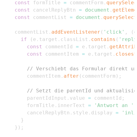
const
 formTitle 
=
 commentForm
.
querySelec
const
 cancelReplyBtn 
=
document
.
getEleme
const
 commentList 
=
document
.
querySelect
    commentList
.
addEventListener
(
'click'
,
(
e
if
(
e
.
target
.
classList
.
contains
(
'reply
const
 commentId 
=
 e
.
target
.
getAttrib
const
 commentItem 
=
 e
.
target
.
closest
// Verschiebt das Formular direkt un
        commentItem
.
after
(
commentForm
)
;
// Setzt die parentId und aktualisie
        parentIdInput
.
value
=
 commentId
;
        formTitle
.
innerText
=
'Antwort an '
        cancelReplyBtn
.
style
.
display
=
'inli
}
}
)
;