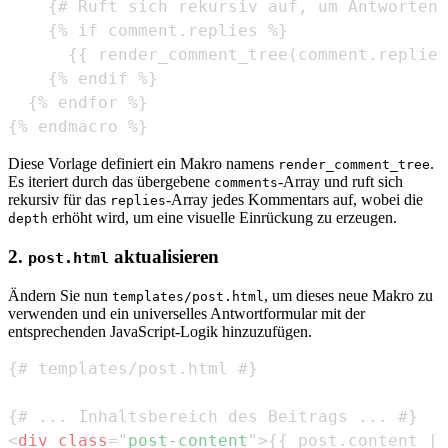
{% endmacro %}
Diese Vorlage definiert ein Makro namens
.
render_comment_tree
Es iteriert durch das übergebene
-Array und ruft sich
comments
rekursiv für das
-Array jedes Kommentars auf, wobei die
replies
erhöht wird, um eine visuelle Einrückung zu erzeugen.
depth
2.
aktualisieren
post.html
Ändern Sie nun
, um dieses neue Makro zu
templates/post.html
verwenden und ein universelles Antwortformular mit der
entsprechenden JavaScript-Logik hinzuzufügen.
<
div
class
=
"
post-content
"
>
{{ post.content | 