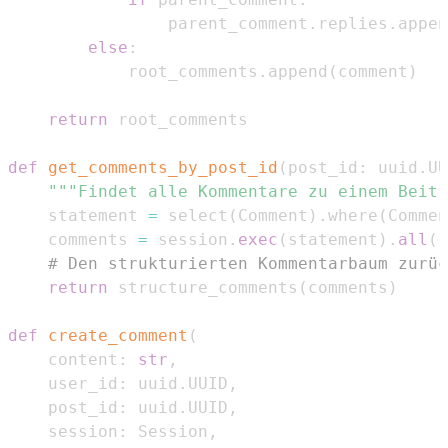
                parent_comment
.
replies
.
appen
else
:
            root_comments
.
append
(
comment
)
return
def
get_comments_by_post_id
(
post_id
:
 uuid
.
UU
"""Findet alle Kommentare zu einem Beitr
    statement 
=
 select
(
Comment
)
.
where
(
Commen
    comments 
=
 session
.
exec
(
statement
)
.
all
(
)
# Den strukturierten Kommentarbaum zurüc
return
 structure_comments
(
comments
)
def
create_comment
(
    content
:
str
,
    user_id
:
 uuid
.
UUID
,
    post_id
:
 uuid
.
UUID
,
    session
:
 Session
,