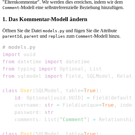
"Elternkommentar". Wir werden dies erreichen, indem wir dem
-Modell eine selbstreferenzielle Beziehung hinzufügen.
Comment
1. Das Kommentar-Modell ändern
Öffnen Sie die Datei
und fügen Sie die Attribute
models.py
,
und
zum
-Modell hinzu.
parentId
parent
replies
Comment
# models.py
import
from
 datetime 
import
from
 typing 
import
 Optional
,
from
 sqlmodel 
import
 Field
,
 SQLModel
,
class
User
(
SQLModel
,
 table
=
True
)
:
id
:
 Optional
[
uuid
.
UUID
]
=
 Field
(
default_
    username
:
str
=
 Field
(
unique
=
True
,
 index
    password
:
str
    comments
:
 List
[
"Comment"
]
=
 Relationship
class
Post
(
SQLModel
,
 table
=
True
)
: