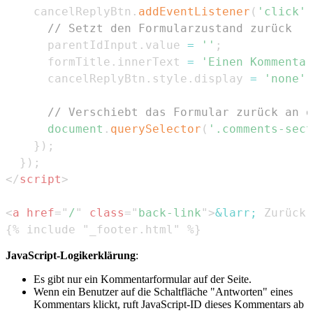
    cancelReplyBtn
.
addEventListener
(
'click'
,
// Setzt den Formularzustand zurück
      parentIdInput
.
value
=
''
;
      formTitle
.
innerText
=
'Einen Kommentar
      cancelReplyBtn
.
style
.
display
=
'none'
;
// Verschiebt das Formular zurück an d
document
.
querySelector
(
'.comments-sect
}
)
;
}
)
;
</
script
>
<
a
href
=
"
/
"
class
=
"
back-link
"
>
&larr;
 Zurück 
{% include "_footer.html" %}
JavaScript-Logikerklärung
:
Es gibt nur ein Kommentarformular auf der Seite.
Wenn ein Benutzer auf die Schaltfläche "Antworten" eines
Kommentars klickt, ruft JavaScript-ID dieses Kommentars ab