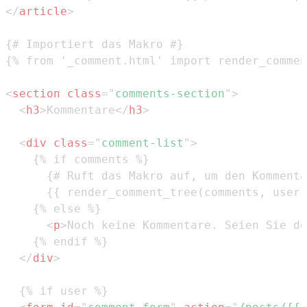
</
article
>
<
section
class
=
"
comments-section
"
>
<
h3
>
Kommentare
</
h3
>
<
div
class
=
"
comment-list
"
>
<
p
>
Noch keine Kommentare. Seien Sie de
</
div
>