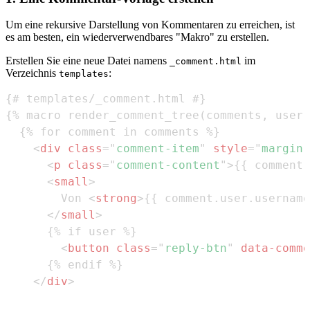
Um eine rekursive Darstellung von Kommentaren zu erreichen, ist
es am besten, ein wiederverwendbares "Makro" zu erstellen.
Erstellen Sie eine neue Datei namens
im
_comment.html
Verzeichnis
:
templates
<
div
class
=
"
comment-item
"
style
=
"
margin-
<
p
class
=
"
comment-content
"
>
{{ comment.
<
small
>
        Von 
<
strong
>
{{ comment.user.username
</
small
>
<
button
class
=
"
reply-btn
"
data-comme
</
div
>