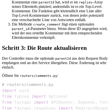
Kommentar eine
hat, wird er im
-Array
parentId
replies
seines Elternteils platziert; andernfalls ist es ein Top-Level-
Kommentar. Die Funktion gibt letztendlich eine Liste aller
Top-Level-Kommentare zurück, von denen jeder potenziell
eine verschachtelte Liste von Antworten enthält.
Die Methode
fügt einen optionalen
create_comment
-Parameter hinzu. Wenn diese ID angegeben wird,
parent_id
wird der neu erstellte Kommentar mit dem entsprechenden
Elternkommentar verknüpft.
Schritt 3: Die Route aktualisieren
Der Controller muss die optionale
aus dem Request Body
parentId
empfangen und an den Service übergeben. Diese Änderung ist sehr
einfach.
Öffnen Sie
:
routers/comments.py
# routers/comments.py
import
from
 typing 
import
from
 fastapi 
import
 APIRouter
,
 Depends
,
from
 fastapi
.
responses 
import