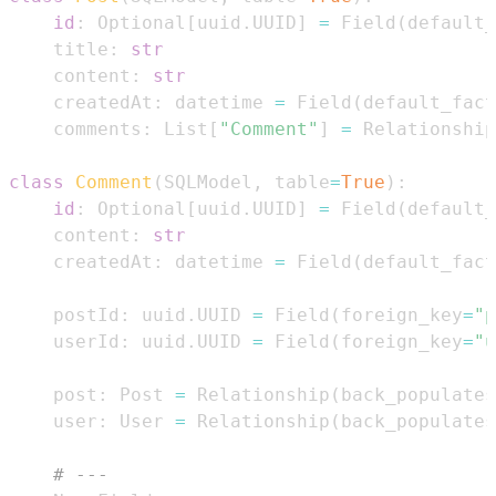
id
:
 Optional
[
uuid
.
UUID
]
=
 Field
(
default_
    title
:
str
    content
:
str
    createdAt
:
 datetime 
=
 Field
(
default_fact
    comments
:
 List
[
"Comment"
]
=
 Relationship
class
Comment
(
SQLModel
,
 table
=
True
)
:
id
:
 Optional
[
uuid
.
UUID
]
=
 Field
(
default_
    content
:
str
    createdAt
:
 datetime 
=
 Field
(
default_fact
    postId
:
 uuid
.
UUID 
=
 Field
(
foreign_key
=
"p
    userId
:
 uuid
.
UUID 
=
 Field
(
foreign_key
=
"u
    post
:
 Post 
=
 Relationship
(
back_populates
    user
:
 User 
=
 Relationship
(
back_populates
# ---