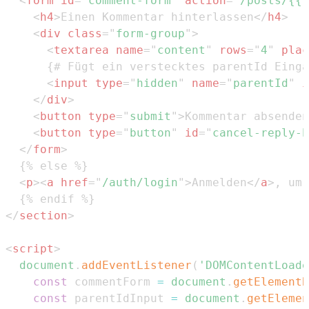
<
form
id
=
"
comment-form
"
action
=
"
/posts/{{ 
<
h4
>
Einen Kommentar hinterlassen
</
h4
>
<
div
class
=
"
form-group
"
>
<
textarea
name
=
"
content
"
rows
=
"
4
"
plac
<
input
type
=
"
hidden
"
name
=
"
parentId
"
i
</
div
>
<
button
type
=
"
submit
"
>
Kommentar absenden
<
button
type
=
"
button
"
id
=
"
cancel-reply-b
</
form
>
<
p
>
<
a
href
=
"
/auth/login
"
>
Anmelden
</
a
>
, um 
</
section
>
<
script
>
document
.
addEventListener
(
'DOMContentLoade
const
 commentForm 
=
document
.
getElementB
const
 parentIdInput 
=
document
.
getElemen