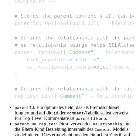
    New Fields 
-
-
-
# Stores the parent comment's ID, can be
    parentId
:
 Optional
[
uuid
.
UUID
]
=
 Field
(
de
# Defines the relationship with the pare
# sa_relationship_kwargs helps SQLAlchem
    parent
:
 Optional
[
"Comment"
]
=
 Relationsh
        back_populates
=
"replies"
,
        sa_relationship_kwargs
=
dict
(
remote_s
)
# Defines the relationship with the list
    replies
:
 List
[
"Comment"
]
=
 Relationship
(
: Ein optionales Feld, das als Fremdschlüssel
parentId
fungiert und auf die
der
-Tabelle selbst verweist.
id
comment
Für Top-Level-Kommentare ist
.
parentId
None
und
: Diese verwenden
, um
parent
replies
Relationship
die Eltern-Kind-Beziehung innerhalb des
-Modells
Comment
zu definieren. Dies ermöglicht uns den einfachen Zugriff auf