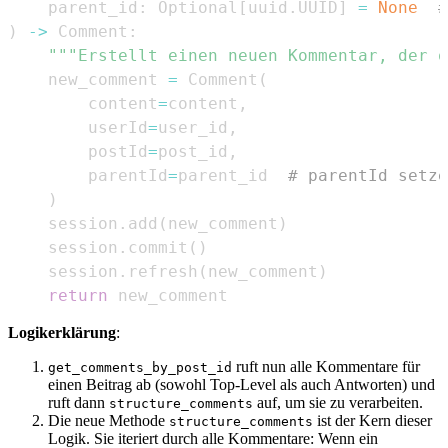
    parent_id
:
 Optional
[
uuid
.
UUID
]
=
None
#
)
-
>
 Comment
:
"""Erstellt einen neuen Kommentar, der o
    new_comment 
=
 Comment
(
        content
=
content
,
        userId
=
user_id
,
        postId
=
post_id
,
        parentId
=
parent_id  
# parentId setze
)
    session
.
add
(
new_comment
)
    session
.
commit
(
)
    session
.
refresh
(
new_comment
)
return
 new_comment
Logikerklärung
:
ruft nun alle Kommentare für
get_comments_by_post_id
einen Beitrag ab (sowohl Top-Level als auch Antworten) und
ruft dann
auf, um sie zu verarbeiten.
structure_comments
Die neue Methode
ist der Kern dieser
structure_comments
Logik. Sie iteriert durch alle Kommentare: Wenn ein