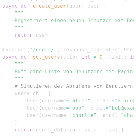
async
def
create_user
(
user
:
 User
)
:
    """
return
@app
.
get
(
"/users/"
,
 response_model
=
List
[
User
async
def
get_users
(
skip
:
int
=
0
,
 limit
:
in
    """
# Simulieren des Abrufens von Benutzern 
    users_db 
=
[
        User
(
username
=
"alice"
,
 email
=
"alice@
        User
(
username
=
"bob"
,
 email
=
"bob@exam
        User
(
username
=
"charlie"
,
 email
=
"char
]
return
 users_db
[
skip 
:
 skip 
+
 limit
]