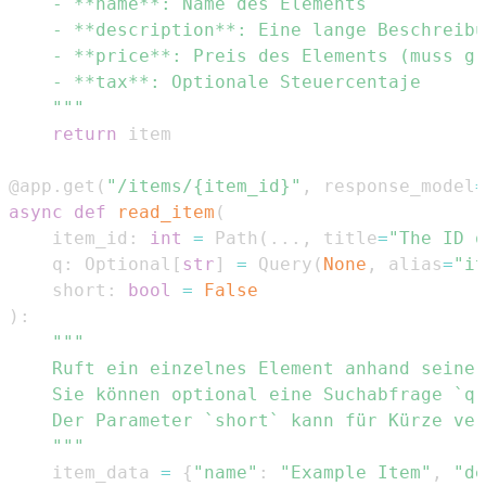
    """
return
@app
.
get
(
"/items/{item_id}"
,
 response_model
=
async
def
read_item
(
    item_id
:
int
=
 Path
(
.
.
.
,
 title
=
"The ID o
    q
:
 Optional
[
str
]
=
 Query
(
None
,
 alias
=
"it
    short
:
bool
=
False
)
:
    """
    item_data 
=
{
"name"
:
"Example Item"
,
"de