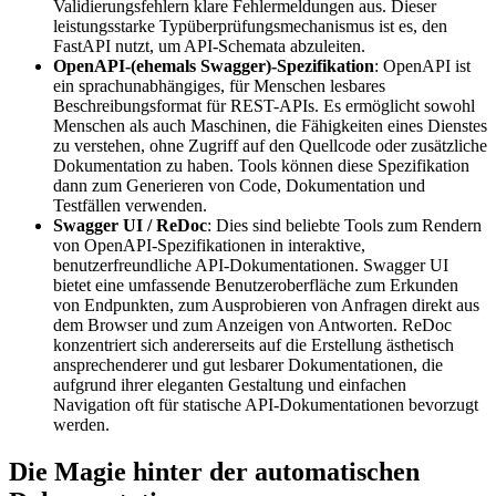
Validierungsfehlern klare Fehlermeldungen aus. Dieser
leistungsstarke Typüberprüfungsmechanismus ist es, den
FastAPI nutzt, um API-Schemata abzuleiten.
OpenAPI-(ehemals Swagger)-Spezifikation
: OpenAPI ist
ein sprachunabhängiges, für Menschen lesbares
Beschreibungsformat für REST-APIs. Es ermöglicht sowohl
Menschen als auch Maschinen, die Fähigkeiten eines Dienstes
zu verstehen, ohne Zugriff auf den Quellcode oder zusätzliche
Dokumentation zu haben. Tools können diese Spezifikation
dann zum Generieren von Code, Dokumentation und
Testfällen verwenden.
Swagger UI / ReDoc
: Dies sind beliebte Tools zum Rendern
von OpenAPI-Spezifikationen in interaktive,
benutzerfreundliche API-Dokumentationen. Swagger UI
bietet eine umfassende Benutzeroberfläche zum Erkunden
von Endpunkten, zum Ausprobieren von Anfragen direkt aus
dem Browser und zum Anzeigen von Antworten. ReDoc
konzentriert sich andererseits auf die Erstellung ästhetisch
ansprechenderer und gut lesbarer Dokumentationen, die
aufgrund ihrer eleganten Gestaltung und einfachen
Navigation oft für statische API-Dokumentationen bevorzugt
werden.
Die Magie hinter der automatischen