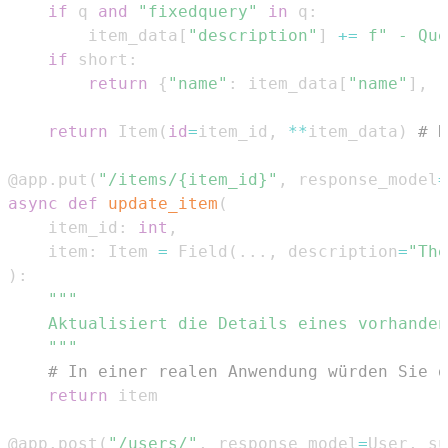
if
 q 
and
"fixedquery"
in
 q
:
        item_data
[
"description"
]
+=
f" - Que
if
 short
:
return
{
"name"
:
 item_data
[
"name"
]
,
"
return
 Item
(
id
=
item_id
,
**
item_data
)
# H
@app
.
put
(
"/items/{item_id}"
,
 response_model
=
async
def
update_item
(
    item_id
:
int
,
    item
:
 Item 
=
 Field
(
.
.
.
,
 description
=
"The
)
:
    """
# In einer realen Anwendung würden Sie d
return
@app
.
post
(
"/users/"
,
 response_model
=
User
,
 su