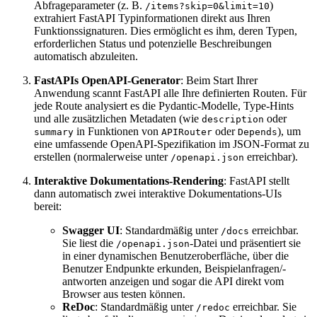
Abfrageparameter (z. B.
)
/items?skip=0&limit=10
extrahiert FastAPI Typinformationen direkt aus Ihren
Funktionssignaturen. Dies ermöglicht es ihm, deren Typen,
erforderlichen Status und potenzielle Beschreibungen
automatisch abzuleiten.
FastAPIs OpenAPI-Generator
: Beim Start Ihrer
Anwendung scannt FastAPI alle Ihre definierten Routen. Für
jede Route analysiert es die Pydantic-Modelle, Type-Hints
und alle zusätzlichen Metadaten (wie
oder
description
in Funktionen von
oder
), um
summary
APIRouter
Depends
eine umfassende OpenAPI-Spezifikation im JSON-Format zu
erstellen (normalerweise unter
erreichbar).
/openapi.json
Interaktive Dokumentations-Rendering
: FastAPI stellt
dann automatisch zwei interaktive Dokumentations-UIs
bereit:
Swagger UI
: Standardmäßig unter
erreichbar.
/docs
Sie liest die
-Datei und präsentiert sie
/openapi.json
in einer dynamischen Benutzeroberfläche, über die
Benutzer Endpunkte erkunden, Beispielanfragen/-
antworten anzeigen und sogar die API direkt vom
Browser aus testen können.
ReDoc
: Standardmäßig unter
erreichbar. Sie
/redoc