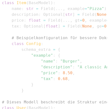
class
Item
(
BaseModel
)
:
    name
:
str
=
 Field
(
.
.
.
,
 example
=
"Pizza"
)
    description
:
 Optional
[
str
]
=
 Field
(
None
,
    price
:
float
=
 Field
(
.
.
.
,
 gt
=
0
,
 example
=
    tax
:
 Optional
[
float
]
=
 Field
(
None
,
 ge
=
0
,
# Beispielkonfiguration für bessere Doku
class
Config
:
        schema_extra 
=
{
"example"
:
{
"name"
:
"Burger"
,
"description"
:
"A classic Am
"price"
:
8.50
,
"tax"
:
0.68
,
}
}
# Dieses Modell beschreibt die Struktur eine
class
User
(
BaseModel
)
: