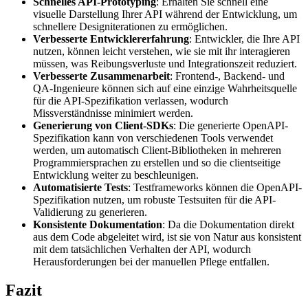
Schnelles API-Prototyping
: Erhalten Sie schnell eine
visuelle Darstellung Ihrer API während der Entwicklung, um
schnellere Designiterationen zu ermöglichen.
Verbesserte Entwicklererfahrung
: Entwickler, die Ihre API
nutzen, können leicht verstehen, wie sie mit ihr interagieren
müssen, was Reibungsverluste und Integrationszeit reduziert.
Verbesserte Zusammenarbeit
: Frontend-, Backend- und
QA-Ingenieure können sich auf eine einzige Wahrheitsquelle
für die API-Spezifikation verlassen, wodurch
Missverständnisse minimiert werden.
Generierung von Client-SDKs
: Die generierte OpenAPI-
Spezifikation kann von verschiedenen Tools verwendet
werden, um automatisch Client-Bibliotheken in mehreren
Programmiersprachen zu erstellen und so die clientseitige
Entwicklung weiter zu beschleunigen.
Automatisierte Tests
: Testframeworks können die OpenAPI-
Spezifikation nutzen, um robuste Testsuiten für die API-
Validierung zu generieren.
Konsistente Dokumentation
: Da die Dokumentation direkt
aus dem Code abgeleitet wird, ist sie von Natur aus konsistent
mit dem tatsächlichen Verhalten der API, wodurch
Herausforderungen bei der manuellen Pflege entfallen.
Fazit