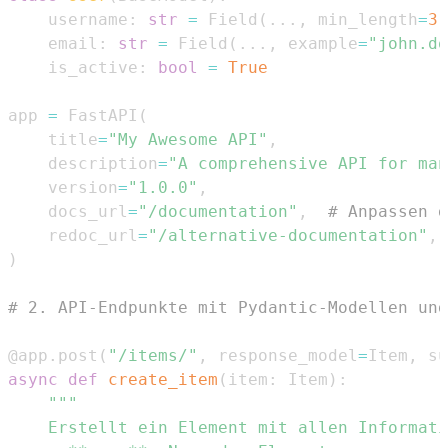
    username
:
str
=
 Field
(
.
.
.
,
 min_length
=
3
,
    email
:
str
=
 Field
(
.
.
.
,
 example
=
"john.do
    is_active
:
bool
=
True
app 
=
 FastAPI
(
    title
=
"My Awesome API"
,
    description
=
"A comprehensive API for man
    version
=
"1.0.0"
,
    docs_url
=
"/documentation"
,
# Anpassen d
    redoc_url
=
"/alternative-documentation"
,
)
# 2. API-Endpunkte mit Pydantic-Modellen und
@app
.
post
(
"/items/"
,
 response_model
=
Item
,
 su
async
def
create_item
(
item
:
 Item
)
: