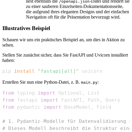
liest ebenfalls die
-Datei und rendert sie
/openapi.json
zu einer sauberen Einzelseiten-Dokumentationsseite,
die aufgrund ihres eleganten Designs und der einfachen
Navigation oft für die Präsentation bevorzugt wird.
Illustratives Beispiel
Schauen wir uns ein praktisches Beispiel an, um dies in Aktion zu
sehen.
Stellen Sie zunächst sicher, dass Sie FastAPI und Uvicorn installiert
haben:
pip 
install
"fastapi[all]"
 uvicorn
Erstellen Sie nun eine Python-Datei, z. B.
:
main.py
from
 typing 
import
 Optional
,
from
 fastapi 
import
 FastAPI
,
 Path
,
from
 pydantic 
import
 BaseModel
,
# 1. Pydantic-Modelle für Datenvalidierung u
# Dieses Modell beschreibt die Struktur eine