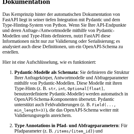
Dokumentation
Das Kernprinzip hinter der automatischen Dokumentation von
FastAPI liegt in seiner tiefen Integration mit Pydantic und dem
Type-Hinting-System von Python. Wenn Sie Ihre API-Endpunkte
und deren Anfrage-/Antwortmodelle mithilfe von Pydantic-
Modellen und Type-Hints definieren, nutzt FastAPI diese
Informationen nicht nur zur Validierung oder Serialisierung; es
analysiert auch diese Definitionen, um ein OpenAPI-Schema zu
erstellen.
Hier ist eine Aufschlüsselung, wie es funktioniert:
Pydantic-Modelle als Schemata
: Sie definieren die Struktur
Ihrer Anfragekörper, Antwortmodelle und Abfrageparameter
mithilfe von Pydantic-Modellen. Diese Modelle mit ihren
Type-Hints (z. B.
,
,
,
str
int
Optional[float]
benutzerdefinierte Pydantic-Modelle) werden automatisch in
OpenAPI-Schema-Komponenten übersetzt. Pydantic
unterstützt auch Feldvalidierungen (z. B.
Field(...,
), die das OpenAPI-Schema weiter mit
min_length=3)
Validierungsregeln anreichern.
Type Annotations in Pfad- und Abfrageparametern
: Für
Pfadparameter (z. B.
) und
/items/{item_id}