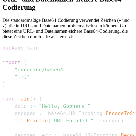
Codierung
Die standardmäßige Base64-Codierung verwendet Zeichen (
und
+
), die in URLs und Dateinamen problematisch sein können. Go
/
bietet eine URL- und Dateinamen-sichere Base64-Codierung, die
diese Zeichen durch
bzw.
ersetzt:
-
_
package
import
(
"encoding/base64"
"fmt"
)
func
main
(
)
{
    data 
:=
"Hello, Gophers!"
    encoded 
:=
 base64
.
URLEncoding
.
EncodeToSt
    fmt
.
Println
(
"URL Encoded:"
,
 encoded
)
    decoded
,
 err 
:=
 base64
.
URLEncoding
.
Decod