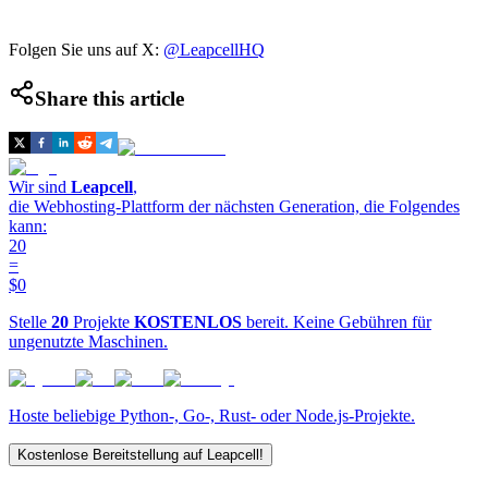
Folgen Sie uns auf X:
@LeapcellHQ
Share this article
Wir sind
Leapcell
,
die Webhosting-Plattform der nächsten Generation, die Folgendes
kann:
20
=
$0
Stelle
20
Projekte
KOSTENLOS
bereit. Keine Gebühren für
ungenutzte Maschinen.
Hoste beliebige Python-, Go-, Rust- oder Node.js-Projekte.
Kostenlose Bereitstellung auf Leapcell!