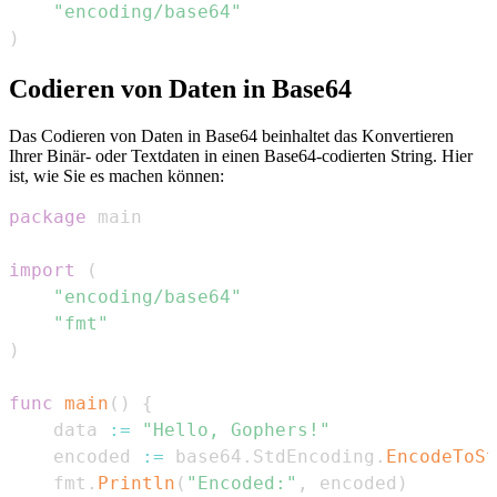
"encoding/base64"
)
Codieren von Daten in Base64
Das Codieren von Daten in Base64 beinhaltet das Konvertieren
Ihrer Binär- oder Textdaten in einen Base64-codierten String. Hier
ist, wie Sie es machen können:
package
import
(
"encoding/base64"
"fmt"
)
func
main
(
)
{
    data 
:=
"Hello, Gophers!"
    encoded 
:=
 base64
.
StdEncoding
.
EncodeToSt
    fmt
.
Println
(
"Encoded:"
,
 encoded
)