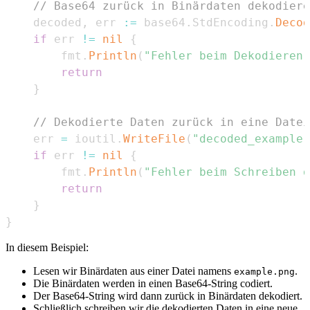
// Base64 zurück in Binärdaten dekodiere
    decoded
,
 err 
:=
 base64
.
StdEncoding
.
Decod
if
 err 
!=
nil
{
        fmt
.
Println
(
"Fehler beim Dekodieren 
return
}
// Dekodierte Daten zurück in eine Datei
    err 
=
 ioutil
.
WriteFile
(
"decoded_example.
if
 err 
!=
nil
{
        fmt
.
Println
(
"Fehler beim Schreiben d
return
}
}
In diesem Beispiel:
Lesen wir Binärdaten aus einer Datei namens
.
example.png
Die Binärdaten werden in einen Base64-String codiert.
Der Base64-String wird dann zurück in Binärdaten dekodiert.
Schließlich schreiben wir die dekodierten Daten in eine neue