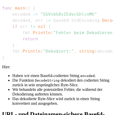
func
main
(
)
{
    encoded 
:=
"SGVsbG8sIEdvcGhlcnMh"
    decoded
,
 err 
:=
 base64
.
StdEncoding
.
Decod
if
 err 
!=
nil
{
        fmt
.
Println
(
"Fehler beim Dekodieren 
return
}
    fmt
.
Println
(
"Dekodiert:"
,
string
(
decoded
}
Hier:
Haben wir einen Base64-codierten String
.
encoded
Die Funktion
dekodiert den codierten String
DecodeString
zurück in sein ursprüngliches Byte-Slice.
Wir behandeln alle potenziellen Fehler, die während der
Dekodierung auftreten können.
Das dekodierte Byte-Slice wird zurück in einen String
konvertiert und ausgegeben.
URL- und Dateinamen-sichere Base64-