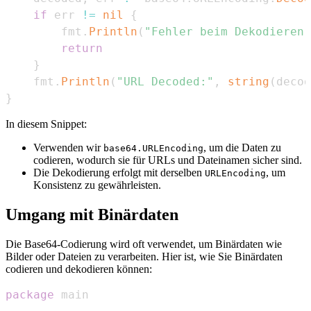
if
 err 
!=
nil
{
        fmt
.
Println
(
"Fehler beim Dekodieren 
return
}
    fmt
.
Println
(
"URL Decoded:"
,
string
(
decod
}
In diesem Snippet:
Verwenden wir
, um die Daten zu
base64.URLEncoding
codieren, wodurch sie für URLs und Dateinamen sicher sind.
Die Dekodierung erfolgt mit derselben
, um
URLEncoding
Konsistenz zu gewährleisten.
Umgang mit Binärdaten
Die Base64-Codierung wird oft verwendet, um Binärdaten wie
Bilder oder Dateien zu verarbeiten. Hier ist, wie Sie Binärdaten
codieren und dekodieren können:
package