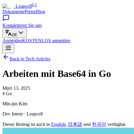
0.3
Leapcell
Dokumente
Preise
Blog
Kontaktieren Sie uns
DE
Anmelden
KOSTENLOS
anmelden
Back to Tech Articles
Arbeiten mit Base64 in Go
März 13, 2025
# Go
Min-jun Kim
Dev Intern · Leapcell
Dieser Beitrag ist auch in
English
,
日本語
und
한국어
verfügbar