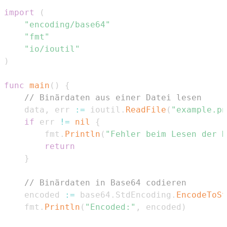
import
(
"encoding/base64"
"fmt"
"io/ioutil"
)
func
main
(
)
{
// Binärdaten aus einer Datei lesen
    data
,
 err 
:=
 ioutil
.
ReadFile
(
"example.pn
if
 err 
!=
nil
{
        fmt
.
Println
(
"Fehler beim Lesen der D
return
}
// Binärdaten in Base64 codieren
    encoded 
:=
 base64
.
StdEncoding
.
EncodeToSt
    fmt
.
Println
(
"Encoded:"
,
 encoded
)