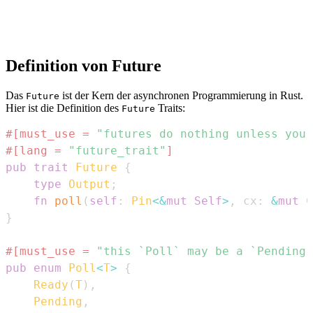
Definition von Future
Das
ist der Kern der asynchronen Programmierung in Rust.
Future
Hier ist die Definition des
Traits:
Future
#[must_use = 
"futures do nothing unless you 
#[lang = 
"future_trait"
]
pub
trait
Future
{
type
Output
;
fn
poll
(
self
:
Pin
<
&
mut
Self
>
,
 cx
:
&
mut
C
}
#[must_use = 
"this `Poll` may be a `Pending`
pub
enum
Poll
<
T
>
{
Ready
(
T
)
,
Pending
,