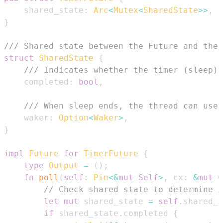
    shared_state
:
Arc
<
Mutex
<
SharedState
>>
,
}
/// Shared state between the Future and the 
struct
SharedState
{
/// Indicates whether the timer (sleep) 
    completed
:
bool
,
/// When sleep ends, the thread can use 
    waker
:
Option
<
Waker
>
,
}
impl
Future
for
TimerFuture
{
type
Output
=
(
)
;
fn
poll
(
self
:
Pin
<
&
mut
Self
>
,
 cx
:
&
mut
C
// Check shared state to determine i
let
mut
 shared_state 
=
self
.
shared_s
if
 shared_state
.
completed 
{