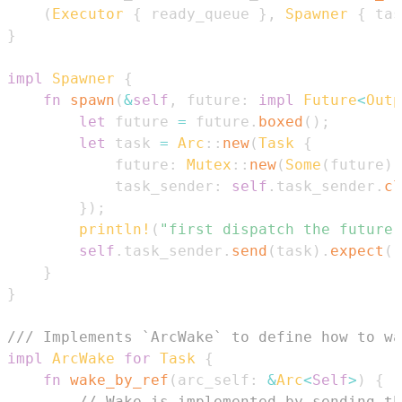
(
Executor
{
 ready_queue 
}
,
Spawner
{
 tas
}
impl
Spawner
{
fn
spawn
(
&
self
,
 future
:
impl
Future
<
Outp
let
 future 
=
 future
.
boxed
(
)
;
let
 task 
=
Arc
::
new
(
Task
{
            future
:
Mutex
::
new
(
Some
(
future
)
)
            task_sender
:
self
.
task_sender
.
cl
}
)
;
println!
(
"first dispatch the future 
self
.
task_sender
.
send
(
task
)
.
expect
(
"
}
}
/// Implements `ArcWake` to define how to wa
impl
ArcWake
for
Task
{
fn
wake_by_ref
(
arc_self
:
&
Arc
<
Self
>
)
{
// Wake is implemented by sending th