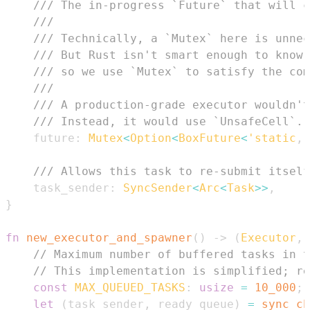
/// The in-progress `Future` that will c
///
/// Technically, a `Mutex` here is unnec
/// But Rust isn't smart enough to know 
/// so we use `Mutex` to satisfy the com
///
/// A production-grade executor wouldn't
/// Instead, it would use `UnsafeCell`.
    future
:
Mutex
<
Option
<
BoxFuture
<
'static
,
/// Allows this task to re-submit itself
    task_sender
:
SyncSender
<
Arc
<
Task
>>
,
}
fn
new_executor_and_spawner
(
)
->
(
Executor
,
// Maximum number of buffered tasks in t
// This implementation is simplified; re
const
MAX_QUEUED_TASKS
:
usize
=
10_000
;
let
(
task_sender
,
 ready_queue
)
=
sync_ch