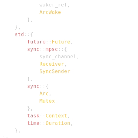
            waker_ref
,
ArcWake
}
,
}
,
std
::
{
future
::
Future
,
sync
::
mpsc
::
{
            sync_channel
,
Receiver
,
SyncSender
}
,
sync
::
{
Arc
,
Mutex
}
,
task
::
Context
,
time
::
Duration
,
}
,
}
;