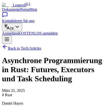
0.3
Leapcell
Dokumente
Preise
Blog
Kontaktieren Sie uns
DE
Anmelden
KOSTENLOS
anmelden
Back to Tech Articles
Asynchrone Programmierung
in Rust: Futures, Executors
und Task Scheduling
März 21, 2025
# Rust
Daniel Hayes