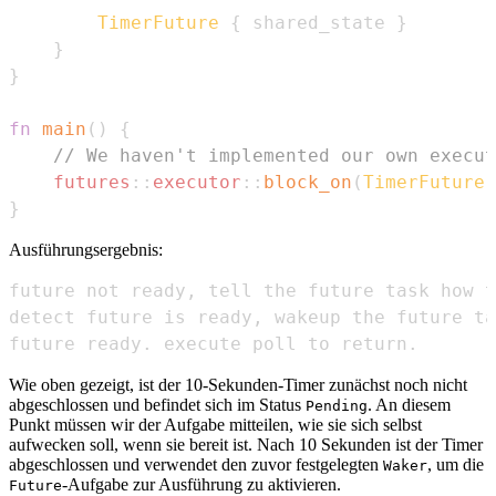
TimerFuture
{
 shared_state 
}
}
}
fn
main
(
)
{
// We haven't implemented our own execut
futures
::
executor
::
block_on
(
TimerFuture
:
}
Ausführungsergebnis:
future ready. execute poll to return.
Wie oben gezeigt, ist der 10-Sekunden-Timer zunächst noch nicht
abgeschlossen und befindet sich im Status
. An diesem
Pending
Punkt müssen wir der Aufgabe mitteilen, wie sie sich selbst
aufwecken soll, wenn sie bereit ist. Nach 10 Sekunden ist der Timer
abgeschlossen und verwendet den zuvor festgelegten
, um die
Waker
-Aufgabe zur Ausführung zu aktivieren.
Future