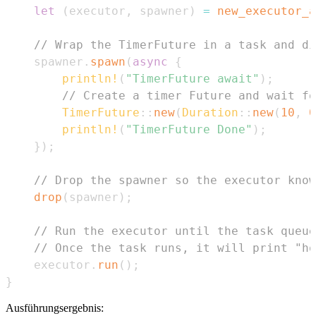
let
(
executor
,
 spawner
)
=
new_executor_a
// Wrap the TimerFuture in a task and di
    spawner
.
spawn
(
async
{
println!
(
"TimerFuture await"
)
;
// Create a timer Future and wait fo
TimerFuture
::
new
(
Duration
::
new
(
10
,
0
println!
(
"TimerFuture Done"
)
;
}
)
;
// Drop the spawner so the executor know
drop
(
spawner
)
;
// Run the executor until the task queue
// Once the task runs, it will print "ho
    executor
.
run
(
)
;
}
Ausführungsergebnis: