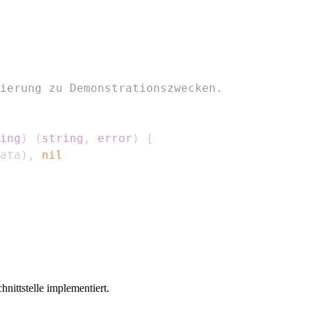
ierung zu Demonstrationszwecken.
ing
)
(
string
,
error
)
{
ata
)
,
nil
chnittstelle implementiert.