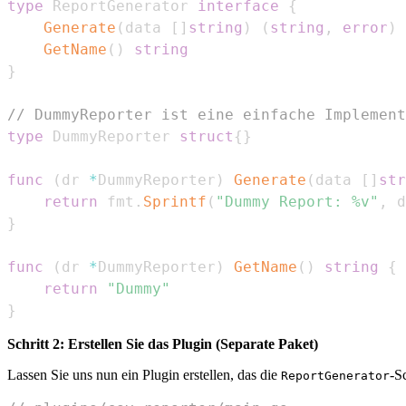
type
 ReportGenerator 
interface
{
Generate
(
data 
[
]
string
)
(
string
,
error
)
GetName
(
)
string
}
// DummyReporter ist eine einfache Implement
type
 DummyReporter 
struct
{
}
func
(
dr 
*
DummyReporter
)
Generate
(
data 
[
]
str
return
 fmt
.
Sprintf
(
"Dummy Report: %v"
,
 d
}
func
(
dr 
*
DummyReporter
)
GetName
(
)
string
{
return
"Dummy"
}
Schritt 2: Erstellen Sie das Plugin (Separate Paket)
Lassen Sie uns nun ein Plugin erstellen, das die
-S
ReportGenerator