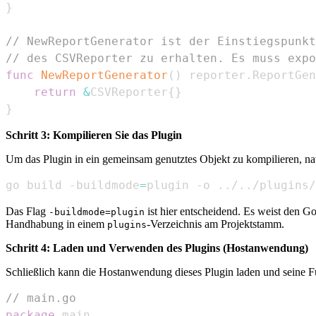
}
// NewReportGenerator ist der Einstiegspunkt
// des CSVReporter zu erhalten. Es muss expo
func
NewReportGenerator
(
)
 reporter
.
ReportGen
return
&
CSVReporter
{
}
}
Schritt 3: Kompilieren Sie das Plugin
Um das Plugin in ein gemeinsam genutztes Objekt zu kompilieren, nav
go build -buildmode
=
plugin -o 
..
/
..
/plugins/
Das Flag
ist hier entscheidend. Es weist den G
-buildmode=plugin
Handhabung in einem
-Verzeichnis am Projektstamm.
plugins
Schritt 4: Laden und Verwenden des Plugins (Hostanwendung)
Schließlich kann die Hostanwendung dieses Plugin laden und seine Fu
// main.go
package