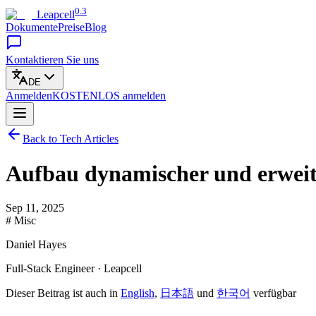
0.3
Leapcell
Dokumente
Preise
Blog
Kontaktieren Sie uns
DE
Anmelden
KOSTENLOS
anmelden
Back to Tech Articles
Aufbau dynamischer und erwei
Sep 11, 2025
# Misc
Daniel Hayes
Full-Stack Engineer · Leapcell
Dieser Beitrag ist auch in
English
,
日本語
und
한국어
verfügbar