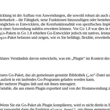
wicklung ist der Aufbau von Anwendungen, die sowohl robust als auch
barkeit – die Fähigkeit, neue Funktionen hinzuzufügen oder bestehe
möglichen es Entwicklern, die Kernfunktionalität von spezifischen Impl
ten einer Anwendung nahtlos erweitern können. Vor Go 1.8 war dies i
-Pakets in Go 1.8 erhielten Go-Entwickler jedoch ein natives, leis
gin
-Paket befassen und zeigen, wie es Sie befähigt, flexible, erweiter
ugin
n klares Verständnis davon entwickeln, was ein „Plugin“ im Kontext de
dbares Go-Paket, das als gemeinsam genutzte Bibliothek („.so“-Datei 
 Laufzeit in ein laufendes Go-Programm geladen werden kann.
r mehrere Plugins lädt und mit ihnen interagiert.
Variable, die aus einem Plugin exportiert und von der Hostanwendung 
nn Sie ein Go-Paket als Plugin kompilieren, wird es nicht direkt in Ih
ng verwendet dann die Funktion
, um dieses gemeins
plugin.Open()