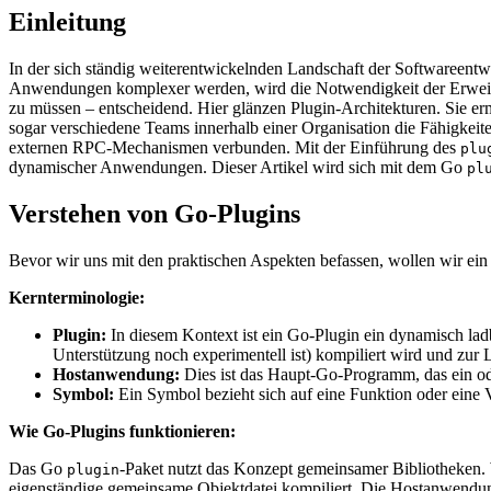
Einleitung
In der sich ständig weiterentwickelnden Landschaft der Softwareent
Anwendungen komplexer werden, wird die Notwendigkeit der Erweiter
zu müssen – entscheidend. Hier glänzen Plugin-Architekturen. Sie er
sogar verschiedene Teams innerhalb einer Organisation die Fähigkei
externen RPC-Mechanismen verbunden. Mit der Einführung des
plu
dynamischer Anwendungen. Dieser Artikel wird sich mit dem Go
pl
Verstehen von Go-Plugins
Bevor wir uns mit den praktischen Aspekten befassen, wollen wir ei
Kernterminologie:
Plugin:
In diesem Kontext ist ein Go-Plugin ein dynamisch la
Unterstützung noch experimentell ist) kompiliert wird und zur
Hostanwendung:
Dies ist das Haupt-Go-Programm, das ein ode
Symbol:
Ein Symbol bezieht sich auf eine Funktion oder eine 
Wie Go-Plugins funktionieren:
Das Go
-Paket nutzt das Konzept gemeinsamer Bibliotheken. We
plugin
eigenständige gemeinsame Objektdatei kompiliert. Die Hostanwendu