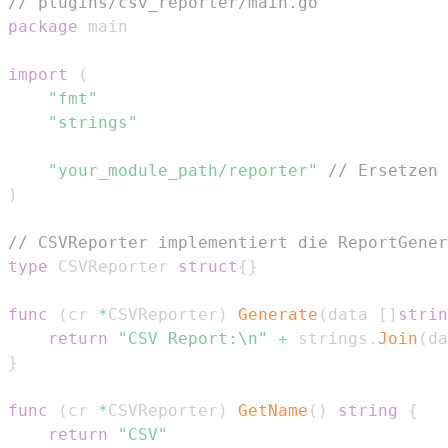
// plugins/csv_reporter/main.go
package
import
(
"fmt"
"strings"
"your_module_path/reporter"
// Ersetzen 
)
// CSVReporter implementiert die ReportGener
type
 CSVReporter 
struct
{
}
func
(
cr 
*
CSVReporter
)
Generate
(
data 
[
]
strin
return
"CSV Report:\n"
+
 strings
.
Join
(
da
}
func
(
cr 
*
CSVReporter
)
GetName
(
)
string
{
return
"CSV"