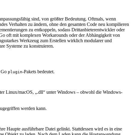
 anpassungsfähig sind, von größter Bedeutung. Oftmals, wenn
ndes Verhalten zu ändern, ohne den gesamten Code neu kompilieren
ementierungen zu entkoppeln, sodass Drittanbieterentwickler oder
n Go oft mit komplexen Workarounds oder der Abhängigkeit von
tungsstarkes Werkzeug zum Erstellen wirklich modularer und
bare Systeme zu konstruieren.
s Go
-Pakets bedeutet.
plugin
unter Linux/macOS, „.dll“ unter Windows – obwohl die Windows-
zugegriffen werden kann.
re Haupte ausführbare Datei gelinkt. Stattdessen wird es in eine
ame Objekt zu laden. Nach dem Laden kann die Hostanwendung