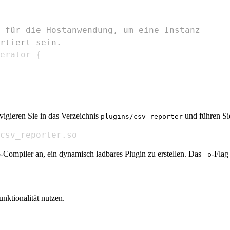
 für die Hostanwendung, um eine Instanz
rtiert sein.
erator 
{
igieren Sie in das Verzeichnis
und führen Si
plugins/csv_reporter
csv_reporter.so
o-Compiler an, ein dynamisch ladbares Plugin zu erstellen. Das
-Flag
-o
nktionalität nutzen.