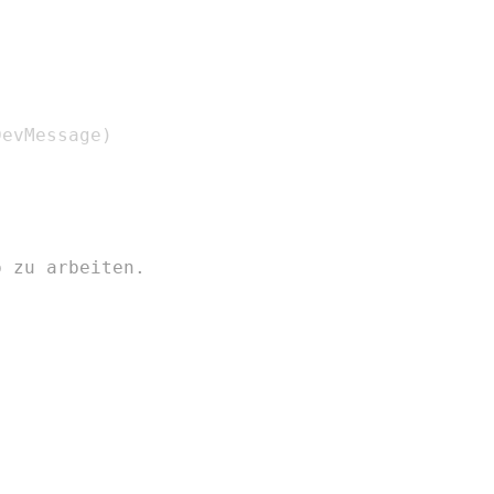
DevMessage
)
p zu arbeiten.