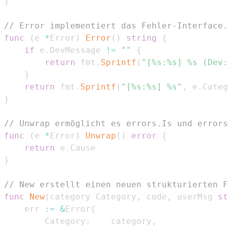
}
// Error implementiert das Fehler-Interface.
func
(
e 
*
Error
)
Error
(
)
string
{
if
 e
.
DevMessage 
!=
""
{
return
 fmt
.
Sprintf
(
"[%s:%s] %s (Dev:
}
return
 fmt
.
Sprintf
(
"[%s:%s] %s"
,
 e
.
Categ
}
// Unwrap ermöglicht es errors.Is und errors
func
(
e 
*
Error
)
Unwrap
(
)
error
{
return
 e
.
}
// New erstellt einen neuen strukturierten F
func
New
(
category Category
,
 code
,
 userMsg 
st
	err 
:=
&
Error
{
		Category
:
    category
,