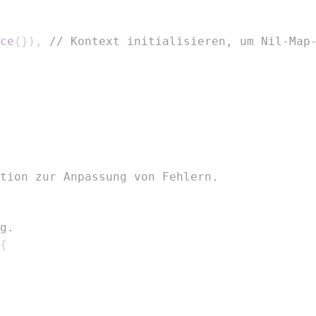
ce
{
}
)
,
// Kontext initialisieren, um Nil-Map
tion zur Anpassung von Fehlern.
g.
{