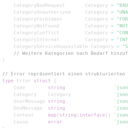
	CategoryBadRequest       Category 
=
"BAD
	CategoryUnauthorized     Category 
=
"UNA
	CategoryForbidden        Category 
=
"FOR
	CategoryNotFound         Category 
=
"NOT
	CategoryConflict         Category 
=
"CON
	CategoryInternal         Category 
=
"INT
	CategoryServiceUnavailable Category 
=
"S
// Weitere Kategorien nach Bedarf hinzuf
)
// Error repräsentiert einen strukturierten 
type
 Error 
struct
{
	Code        
string
`json
	Category    Category               
`json
	UserMessage 
string
`json
	DevMessage  
string
`json
	Context     
map
[
string
]
interface
{
}
`json
	Cause       
error
`json