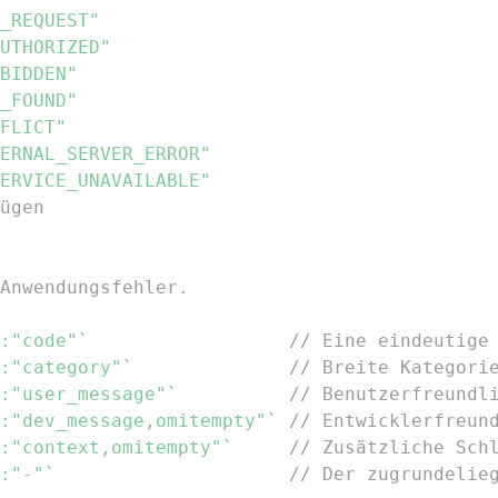
_REQUEST"
UTHORIZED"
BIDDEN"
_FOUND"
FLICT"
ERNAL_SERVER_ERROR"
ERVICE_UNAVAILABLE"
ügen
Anwendungsfehler.
:"code"`
// Eine eindeutige
:"category"`
// Breite Kategori
:"user_message"`
// Benutzerfreundl
:"dev_message,omitempty"`
// Entwicklerfreun
:"context,omitempty"`
// Zusätzliche Sch
:"-"`
// Der zugrundelie