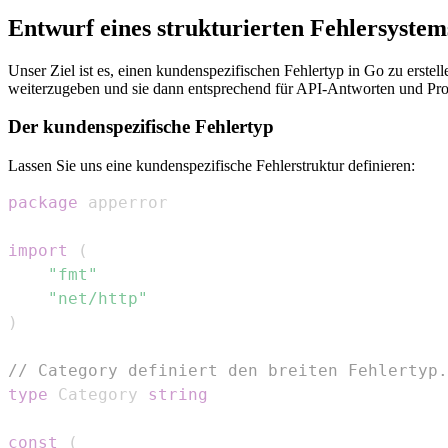
Entwurf eines strukturierten Fehlersystem
Unser Ziel ist es, einen kundenspezifischen Fehlertyp in Go zu erstel
weiterzugeben und sie dann entsprechend für API-Antworten und Prot
Der kundenspezifische Fehlertyp
Lassen Sie uns eine kundenspezifische Fehlerstruktur definieren:
package
import
(
"fmt"
"net/http"
)
// Category definiert den breiten Fehlertyp.
type
 Category 
string
const
(