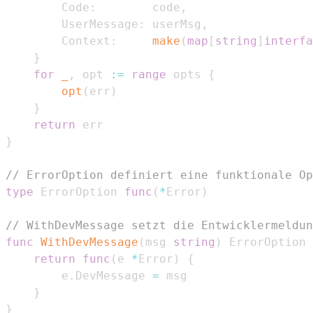
		Code
:
        code
,
		UserMessage
:
 userMsg
,
		Context
:
make
(
map
[
string
]
interfa
}
for
_
,
 opt 
:=
range
 opts 
{
opt
(
err
)
}
return
}
// ErrorOption definiert eine funktionale Op
type
 ErrorOption 
func
(
*
Error
)
// WithDevMessage setzt die Entwicklermeldun
func
WithDevMessage
(
msg 
string
)
 ErrorOption 
return
func
(
e 
*
Error
)
{
		e
.
DevMessage 
=
}
}