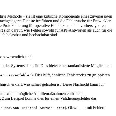
rte Methode – sie ist eine kritische Komponente eines zuverlässigen
achgelagerte Dienste irreführen und die Fehlersuche für Entwickler
 Protokollierung für operative Einblicke und ein vorhersagbares
t sich darauf, wie Fehler sowohl für API-Antworten als auch für die
uch belastbar und beobachtbar sind.
atz wesentlich sind:
des Systems darstellt. Dies bietet eine standardisierte Möglichkeit
). Dies hilft, ähnliche Fehlercodes zu gruppieren
ner Serverfehler
isch erklärt, was schief gelaufen ist. Diese Nachricht kann für
, Kontext und mögliche Abhilfemaßnahmen enthalten.
 Zum Beispiel könnte dies für einen Validierungsfehler das
,
). Obwohl er mit Fehlern
equest
500 Internal Server Error