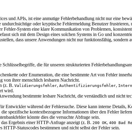
ces und APIs, ist eine anmutige Fehlerbehandlung nicht nur eine bewäh
 undurchsichtige oder kryptische Fehlermeldung Benutzer frustrieren, n
ter Fehler-System eine klare Kommunikation von Problemen, konsistente
fasst sich mit dem Design eines solchen Systems in Go und konzentrier
ustellen, dass unsere Anwendungen nicht nur funktionsfähig, sondern a
 Schlüsselbegriffe, die für unseren strukturierten Fehlerbehandlungsans
enkette oder Enumeration, die eine bestimmte Art von Fehler innerhalb 
ig von ihrer menschlich lesbaren Nachricht.
n (z. B.
,
,
Validierungsfehler
Authentifizierungsfehler
Inter
rt wird.
nwendung bestimmte lesbare Nachricht, die verständlich und nicht techn
t für Entwickler während der Fehlersuche. Diese kann interne Details
die spezifische kontextbezogene Informationen über den Fehler liefern.
tenbankfehler könnte dies die versuchte Abfrage sein.
 das Ergebnis einer HTTP-Anfrage anzeigt (z. B.
,
200 OK
400 Bad R
es HTTP-Statuscodes bestimmen und nicht selbst der Fehler sein.