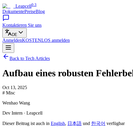
0.3
Leapcell
Dokumente
Preise
Blog
Kontaktieren Sie uns
DE
Anmelden
KOSTENLOS
anmelden
Back to Tech Articles
Aufbau eines robusten Fehlerb
Oct 13, 2025
# Misc
Wenhao Wang
Dev Intern · Leapcell
Dieser Beitrag ist auch in
English
,
日本語
und
한국어
verfügbar