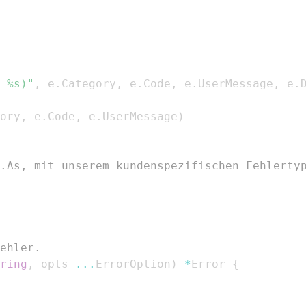
 %s)"
,
 e
.
Category
,
 e
.
Code
,
 e
.
UserMessage
,
 e
.
ory
,
 e
.
Code
,
 e
.
UserMessage
)
.As, mit unserem kundenspezifischen Fehlerty
ehler.
ring
,
 opts 
...
ErrorOption
)
*
Error 
{