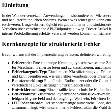
Einleitung
In der Welt der vernetzten Anwendungen, insbesondere bei Microservi
und benutzerfreundlichen Systems. Wenn etwas schief geht, kann eine
erschweren. Umgekehrt ermöglicht ein gut definierter und strukturier
Verhalten über verschiedene API-Endpunkte hinweg. Dieser Artikel be
interne Protokollierung effektiv verwaltet werden können, um sicherz
Kernkonzepte für strukturierte Fehler
Bevor wir uns mit der Implementierung befassen, definieren wir einige
Fehlercode:
Eine eindeutige Kennung, typischerweise eine Zeich
für Maschinen, Fehler zu lesen und zu klassifizieren, unabhäng
Fehlerkategorie/Typ:
Eine breitere Klassifizierung von Fehler
und kann beeinflussen, wie ein Fehler verarbeitet oder präsentie
Benutzermeldung:
Eine für den Endbenutzer oder die Client-A
verschiedene Lokalisierungen unterschiedlich sein.
Entwicklermeldung:
Eine detailliertere, technische Nachrich
Fehlerkontext:
Zusätzliche, dynamische Schlüssel-Wert-Paare, 
fehlgeschlagene Feld und der ungültige Wert sein. Für einen Da
HTTP-Statuscode:
Der standardmäßige numerische Code, der
zusammenhängt, wird unsere interne Fehlerstruktur die Wahl d