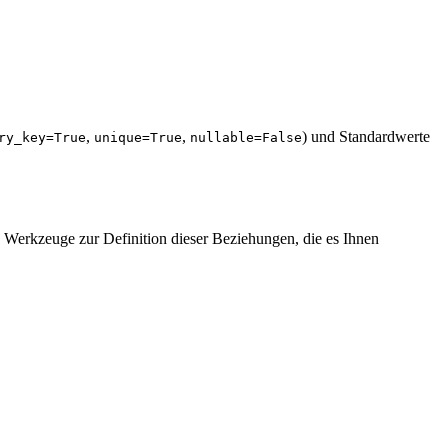
,
,
) und Standardwerte
ry_key=True
unique=True
nullable=False
 Werkzeuge zur Definition dieser Beziehungen, die es Ihnen