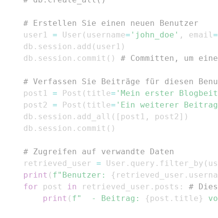
# Erstellen Sie einen neuen Benutzer
    user1 
=
 User
(
username
=
'john_doe'
,
 email
=
    db
.
session
.
add
(
user1
)
    db
.
session
.
commit
(
)
# Committen, um eine
# Verfassen Sie Beiträge für diesen Benu
    post1 
=
 Post
(
title
=
'Mein erster Blogbeit
    post2 
=
 Post
(
title
=
'Ein weiterer Beitrag
    db
.
session
.
add_all
(
[
post1
,
 post2
]
)
    db
.
session
.
commit
(
)
# Zugreifen auf verwandte Daten
    retrieved_user 
=
 User
.
query
.
filter_by
(
us
print
(
f"Benutzer: 
{
retrieved_user
.
userna
for
 post 
in
 retrieved_user
.
posts
:
# Dies
print
(
f"  - Beitrag: 
{
post
.
title
}
 vo