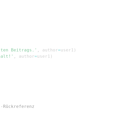
sten Beitrags.'
,
 author
=
user1
)
halt!'
,
 author
=
user1
)
'-Rückreferenz