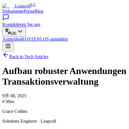
0.3
Leapcell
Dokumente
Preise
Blog
Kontaktieren Sie uns
DE
Anmelden
KOSTENLOS
anmelden
Back to Tech Articles
Aufbau robuster Anwendungen 
Transaktionsverwaltung
9月 08, 2025
# Misc
Grace Collins
Solutions Engineer · Leapcell