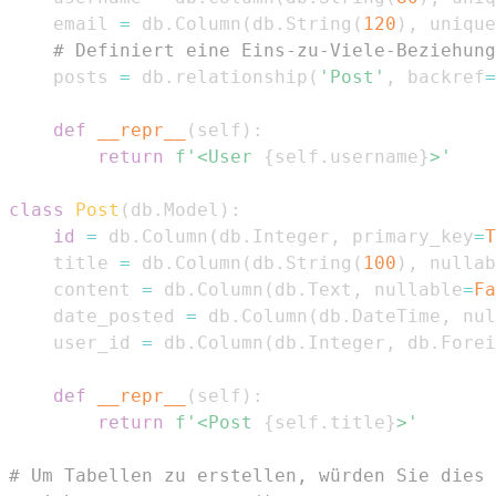
    email 
=
 db
.
Column
(
db
.
String
(
120
)
,
 unique
# Definiert eine Eins-zu-Viele-Beziehung
    posts 
=
 db
.
relationship
(
'Post'
,
 backref
=
def
__repr__
(
self
)
:
return
f'<User 
{
self
.
username
}
>'
class
Post
(
db
.
Model
)
:
id
=
 db
.
Column
(
db
.
Integer
,
 primary_key
=
T
    title 
=
 db
.
Column
(
db
.
String
(
100
)
,
 nullab
    content 
=
 db
.
Column
(
db
.
Text
,
 nullable
=
Fa
    date_posted 
=
 db
.
Column
(
db
.
DateTime
,
 nul
    user_id 
=
 db
.
Column
(
db
.
Integer
,
 db
.
Forei
def
__repr__
(
self
)
:
return
f'<Post 
{
self
.
title
}
>'
# Um Tabellen zu erstellen, würden Sie dies 