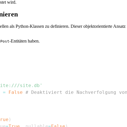
tet wird.
nieren
n als Python-Klassen zu definieren. Dieser objektorientierte Ansatz m
d
-Entitäten haben.
Post
ite:///site.db'
=
False
# Deaktiviert die Nachverfolgung vo
rue
)
ue
=
True
,
 nullable
=
False
)