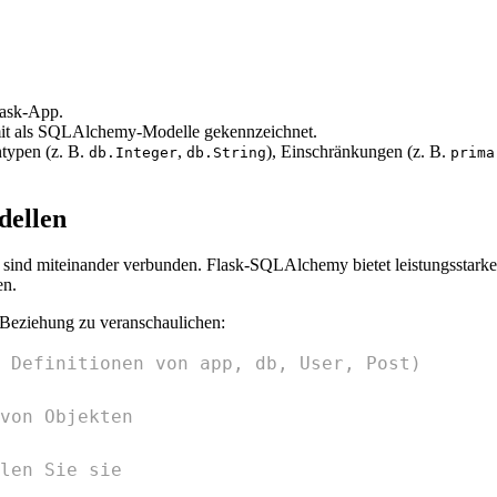
Flask-App.
it als SQLAlchemy-Modelle gekennzeichnet.
ntypen (z. B.
,
), Einschränkungen (z. B.
db.Integer
db.String
prima
dellen
 sind miteinander verbunden. Flask-SQLAlchemy bietet leistungsstarke
en.
-Beziehung zu veranschaulichen:
 Definitionen von app, db, User, Post)
von Objekten
len Sie sie