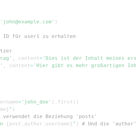
'john@example.com'
)
 ID für user1 zu erhalten
tzer
rag'
,
 content
=
'Dies ist der Inhalt meines er
'
,
 content
=
'Hier gibt es mehr großartigen In
ername
=
'john_doe'
)
.
first
(
)
me
}
"
)
 verwendet die Beziehung 'posts'
n 
{
post
.
author
.
username
}
"
)
# Und die 'author