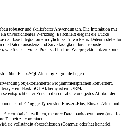
fbau robuster und skalierbarer Anwendungen. Die Interaktion mit
in unverzichtbares Werkzeug. Es schließt elegant die Lücke
 nahtlose Integration ermöglicht es Entwicklern, Datenmodelle für
 die Datenkonsistenz und Zuverlässigkeit durch robuste
, wie Sie sein volles Potenzial für Ihre Webprojekte nutzen können.
kussion über Flask-SQLAlchemy zugrunde liegen:
rwendung objektorientierter Programmiersprachen konvertiert.
 interagieren. Flask-SQLAlchemy ist ein ORM.
e entspricht einer Zeile in dieser Tabelle und jedes Attribut der
rbunden sind. Gängige Typen sind Eins-zu-Eins, Eins-zu-Viele und
ind. Sie ermöglicht es Ihnen, mehrere Datenbankoperationen (wie das
re Einheit zu committen.
ird sie vollständig abgeschlossen (Commit) oder hat keinerlei