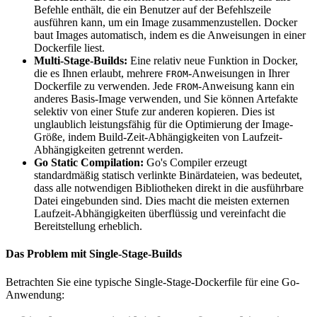
Befehle enthält, die ein Benutzer auf der Befehlszeile
ausführen kann, um ein Image zusammenzustellen. Docker
baut Images automatisch, indem es die Anweisungen in einer
Dockerfile liest.
Multi-Stage-Builds:
Eine relativ neue Funktion in Docker,
die es Ihnen erlaubt, mehrere
-Anweisungen in Ihrer
FROM
Dockerfile zu verwenden. Jede
-Anweisung kann ein
FROM
anderes Basis-Image verwenden, und Sie können Artefakte
selektiv von einer Stufe zur anderen kopieren. Dies ist
unglaublich leistungsfähig für die Optimierung der Image-
Größe, indem Build-Zeit-Abhängigkeiten von Laufzeit-
Abhängigkeiten getrennt werden.
Go Static Compilation:
Go's Compiler erzeugt
standardmäßig statisch verlinkte Binärdateien, was bedeutet,
dass alle notwendigen Bibliotheken direkt in die ausführbare
Datei eingebunden sind. Dies macht die meisten externen
Laufzeit-Abhängigkeiten überflüssig und vereinfacht die
Bereitstellung erheblich.
Das Problem mit Single-Stage-Builds
Betrachten Sie eine typische Single-Stage-Dockerfile für eine Go-
Anwendung: