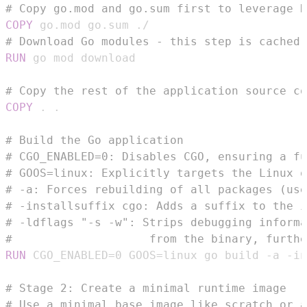
# Copy go.mod and go.sum first to leverage D
COPY
 go.mod go.sum ./
# Download Go modules - this step is cached 
RUN
 go mod download
# Copy the rest of the application source co
COPY
 . .
# Build the Go application
# CGO_ENABLED=0: Disables CGO, ensuring a fu
# GOOS=linux: Explicitly targets the Linux o
# -a: Forces rebuilding of all packages (use
# -installsuffix cgo: Adds a suffix to the i
# -ldflags "-s -w": Strips debugging informa
#                    from the binary, furthe
RUN
 CGO_ENABLED=0 GOOS=linux go build -a -in
# Stage 2: Create a minimal runtime image
# Use a minimal base image like scratch or a