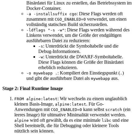
Binärdatei für Linux zu erstellen, das Betriebssystem im
Docker-Container.
: Diese Flags werden oft
-a -installsuffix cgo
zusammen mit
verwendet, um einen
CGO_ENABLED=0
vollständig statischen Build sicherzustellen.
: Diese Flags werden während des
-ldflags "-s -w"
Linkens verwendet, um die Größe der endgültigen
ausführbaren Datei zu reduzieren:
: Unterdrückt die Symboltabelle und die
-s
Debug-Informationen.
: Unterdrückt die DWARF-Symboltabelle.
-w
Diese Flags können die Größe der Binärdatei
erheblich reduzieren.
: Kompiliert den Einstiegspunkt (
)
-o mywebapp .
.
und gibt die ausführbare Datei als
aus.
mywebapp
Stage 2: Final Runtime Image
: Wir wechseln zu einem unglaublich
FROM alpine:latest
kleinen Basis-Image,
. Für Go-
alpine:latest
Anwendungen mit
kann selbst
(ein
CGO_ENABLED=0
scratch
leeres Image) für ultimative Minimalität verwendet werden.
wird oft gewählt, da es eine minimale
und eine
alpine
libc
Shell bereitstellt, die für Debugging oder kleinere Tools
nützlich sein können.