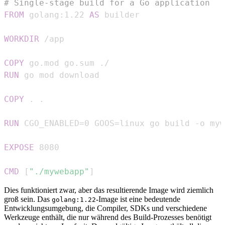
# Single-stage build for a Go application
FROM
 golang:1.22 
AS
 builder
WORKDIR
 /app
COPY
 go.mod go.sum ./ 
RUN
 go mod download
COPY
 . . 
RUN
 CGO_ENABLED=0 GOOS=linux go build -o myw
EXPOSE
 8080
CMD
 [
"./mywebapp"
]
Dies funktioniert zwar, aber das resultierende Image wird ziemlich
groß sein. Das
-Image ist eine bedeutende
golang:1.22
Entwicklungsumgebung, die Compiler, SDKs und verschiedene
Werkzeuge enthält, die nur während des Build-Prozesses benötigt