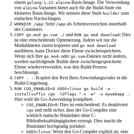
einem
-Basis-Image. Die Verwendung
golang:1.22-alpine
von
-Varianten bietet auch für die Build-Stufe ein
alpine
kleineres Basis-Image. Wir nennen diese Stufe
zum
builder
einfachen Nachschlagen.
: Setzt
als Arbeitsverzeichnis innerhalb
WORKDIR /app
/app
des Containers.
und
: Dies
COPY go.mod go.sum ./
RUN go mod download
ist eine entscheidende Optimierung. Indem wir nur die
Moduldateien zuerst kopieren und
go mod download
ausführen, kann Docker diese Ebene zwischenspeichern.
Wenn sich Ihre
- oder
-Dateien nicht ändern,
go.mod
go.sum
werden nachfolgende Builds diese zwischengespeicherte
Ebene wiederverwenden, was den Build-Prozess
beschleunigt.
: Kopiert den Rest Ihres Anwendungscodes in die
COPY . .
Build-Umgebung.
RUN CGO_ENABLED=0 GOOS=linux go build -a -
:
installsuffix cgo -ldflags "-s -w" -o mywebapp .
Hier wird die Go-Anwendung kompiliert.
: Dies ist entscheidend. Es deaktiviert
CGO_ENABLED=0
und stellt sicher, dass der Go-Compiler eine
cgo
wirklich statische Binärdatei ohne C-
Bibliotheksabhängigkeiten erzeugt. Dies macht die
Binärdatei hochgradig portabel.
: Weist den Go-Compiler explizit an, eine
GOOS=linux