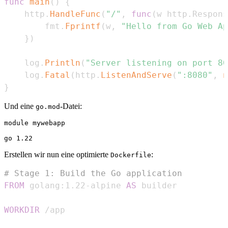
func
main
(
)
{
	http
.
HandleFunc
(
"/"
,
func
(
w http
.
Respons
		fmt
.
Fprintf
(
w
,
"Hello from Go Web Ap
}
)
	log
.
Println
(
"Server listening on port 80
	log
.
Fatal
(
http
.
ListenAndServe
(
":8080"
,
n
}
Und eine
-Datei:
go.mod
module mywebapp

Erstellen wir nun eine optimierte
:
Dockerfile
# Stage 1: Build the Go application
FROM
 golang:1.22-alpine 
AS
 builder
WORKDIR
 /app