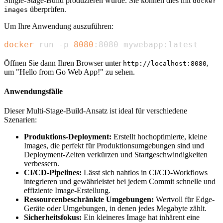
Single-Stage-Build produzieren würde. Sie können dies mit
docker
überprüfen.
images
Um Ihre Anwendung auszuführen:
docker
 run -p 
8080
:8080 mywebapp:latest
Öffnen Sie dann Ihren Browser unter
,
http://localhost:8080
um "Hello from Go Web App!" zu sehen.
Anwendungsfälle
Dieser Multi-Stage-Build-Ansatz ist ideal für verschiedene
Szenarien:
Produktions-Deployment:
Erstellt hochoptimierte, kleine
Images, die perfekt für Produktionsumgebungen sind und
Deployment-Zeiten verkürzen und Startgeschwindigkeiten
verbessern.
CI/CD-Pipelines:
Lässt sich nahtlos in CI/CD-Workflows
integrieren und gewährleistet bei jedem Commit schnelle und
effiziente Image-Erstellung.
Ressourcenbeschränkte Umgebungen:
Wertvoll für Edge-
Geräte oder Umgebungen, in denen jedes Megabyte zählt.
Sicherheitsfokus:
Ein kleineres Image hat inhärent eine