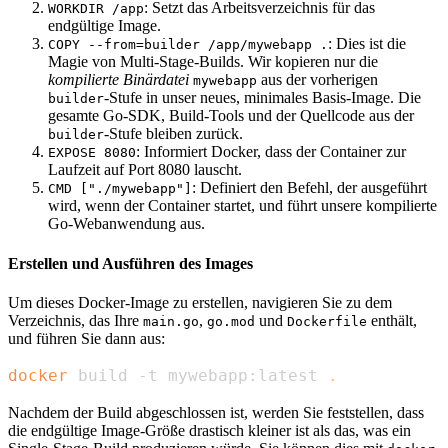
: Setzt das Arbeitsverzeichnis für das
WORKDIR /app
endgültige Image.
: Dies ist die
COPY --from=builder /app/mywebapp .
Magie von Multi-Stage-Builds. Wir kopieren nur die
kompilierte Binärdatei
aus der vorherigen
mywebapp
-Stufe in unser neues, minimales Basis-Image. Die
builder
gesamte Go-SDK, Build-Tools und der Quellcode aus der
-Stufe bleiben zurück.
builder
: Informiert Docker, dass der Container zur
EXPOSE 8080
Laufzeit auf Port 8080 lauscht.
: Definiert den Befehl, der ausgeführt
CMD ["./mywebapp"]
wird, wenn der Container startet, und führt unsere kompilierte
Go-Webanwendung aus.
Erstellen und Ausführen des Images
Um dieses Docker-Image zu erstellen, navigieren Sie zu dem
Verzeichnis, das Ihre
,
und
enthält,
main.go
go.mod
Dockerfile
und führen Sie dann aus:
docker
 build -t mywebapp:latest 
.
Nachdem der Build abgeschlossen ist, werden Sie feststellen, dass
die endgültige Image-Größe drastisch kleiner ist als das, was ein