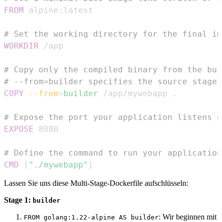
FROM
 alpine:latest
# Set the working directory for the final im
WORKDIR
 /app
# Copy only the compiled binary from the bui
# --from=builder specifies the source stage
COPY
--from
=
builder
 /app/mywebapp .
# Expose the port your application listens o
EXPOSE
 8080
# Define the command to run your application
CMD
 [
"./mywebapp"
]
Lassen Sie uns diese Multi-Stage-Dockerfile aufschlüsseln:
Stage 1:
builder
: Wir beginnen mit
FROM golang:1.22-alpine AS builder