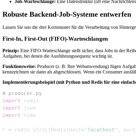
Job-Warteschlange:
Eine Datenstruktur (oft eine Nachrichtenw
Robuste Backend-Job-Systeme entwerfen
Lassen Sie uns die drei Kernmuster für die Verarbeitung von Hinter
First-In, First-Out (FIFO)-Warteschlangen
Prinzip:
Eine FIFO-Warteschlange stellt sicher, dass Jobs in der Reih
Aufgaben, bei denen die Ausführungssequenz wichtig ist.
Funktionsweise:
Producer (z. B. Ihre Webanwendung) fügen Aufgabe
kennzeichnen sie dann als abgeschlossen. Wenn ein Consumer ausfällt
Implementierungsbeispiel (mit Python und Redis für eine einfac
# producer.py
import
import
import
r 
=
 redis
.
StrictRedis
(
host
=
'localhost'
,
 port