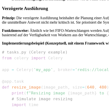
Verzögerte Ausführung
Prinzip:
Die verzögerte Ausführung beinhaltet die Planung einer Auf
die unmittelbare Antwort nicht mehr kritisch ist. Sie priorisiert die 
Funktionsweise:
Ähnlich wie bei FIFO-Warteschlangen werden Aufgabe
basierend auf der Verfügbarkeit von Workern aus der Warteschlange, 
Implementierungsbeispiel (Konzeptuell, mit einem Framework wi
# tasks.py (Celery example)
from
 celery 
import
app 
=
 Celery
(
'my_app'
,
 broker
=
'redis://local
@app
.
task
def
resize_image
(
image_path
,
 size
=
(
640
,
480
)
print
(
f"Resizing image 
{
image_path
}
 to 
{
# Simulate image resizing
import