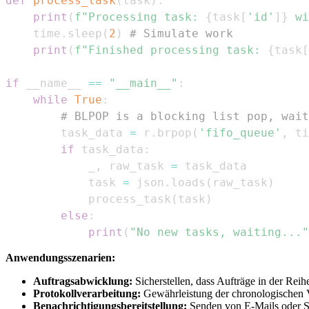
def
process_task
(
task
)
:
print
(
f"Processing task: 
{
task
[
'id'
]
}
 wi
    time
.
sleep
(
2
)
# Simulate work
print
(
f"Finished processing task: 
{
task
[
if
 __name__ 
==
"__main__"
:
while
True
:
# BLPOP is a blocking list pop, wait
        task_data 
=
 r
.
brpop
(
'fifo_queue'
,
 ti
if
 task_data
:
            _
,
 raw_task 
=
            task 
=
 json
.
loads
(
raw_task
)
            process_task
(
task
)
else
:
print
(
"No new tasks, waiting..."
Anwendungsszenarien:
Auftragsabwicklung:
Sicherstellen, dass Aufträge in der Reih
Protokollverarbeitung:
Gewährleistung der chronologischen V
Benachrichtigungsbereitstellung:
Senden von E-Mails oder SM