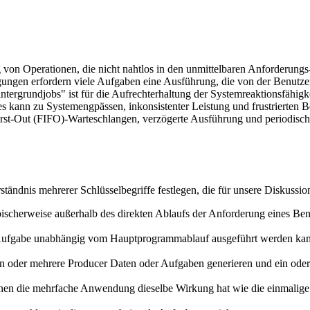
on Operationen, die nicht nahtlos in den unmittelbaren Anforderungs
ngen erfordern viele Aufgaben eine Ausführung, die von der Benutzerin
ergrundjobs" ist für die Aufrechterhaltung der Systemreaktionsfähigke
 kann zu Systemengpässen, inkonsistenter Leistung und frustrierten Ben
First-Out (FIFO)-Warteschlangen, verzögerte Ausführung und periodisc
ndnis mehrerer Schlüsselbegriffe festlegen, die für unsere Diskussio
scherweise außerhalb des direkten Ablaufs der Anforderung eines Benut
Aufgabe unabhängig vom Hauptprogrammablauf ausgeführt werden kan
n oder mehrere Producer Daten oder Aufgaben generieren und ein ode
nen die mehrfache Anwendung dieselbe Wirkung hat wie die einmalige 