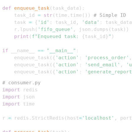
def
enqueue_task
(
task_data
)
:
    task_id 
=
str
(
time
.
time
(
)
)
# Simple ID
    task 
=
{
'id'
:
 task_id
,
'data'
:
 task_data
    r
.
lpush
(
'fifo_queue'
,
 json
.
dumps
(
task
)
)
print
(
f"Enqueued task: 
{
task_id
}
"
)
if
 __name__ 
==
"__main__"
:
    enqueue_task
(
{
'action'
:
'process_order'
,
    enqueue_task
(
{
'action'
:
'send_email'
,
'u
    enqueue_task
(
{
'action'
:
'generate_report
# consumer.py
import
import
import
r 
=
 redis
.
StrictRedis
(
host
=
'localhost'
,
 port