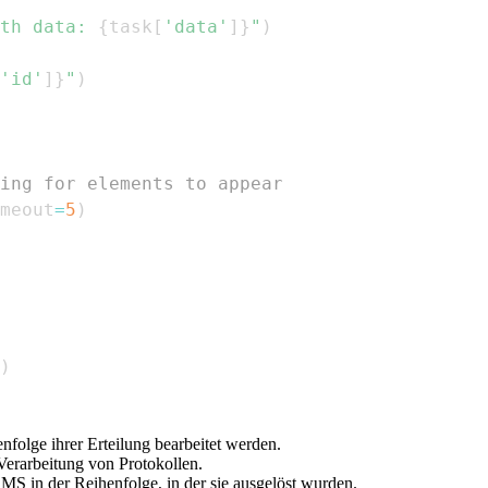
th data: 
{
task
[
'data'
]
}
"
)
'id'
]
}
"
)
ing for elements to appear
meout
=
5
)
)
enfolge ihrer Erteilung bearbeitet werden.
erarbeitung von Protokollen.
S in der Reihenfolge, in der sie ausgelöst wurden.