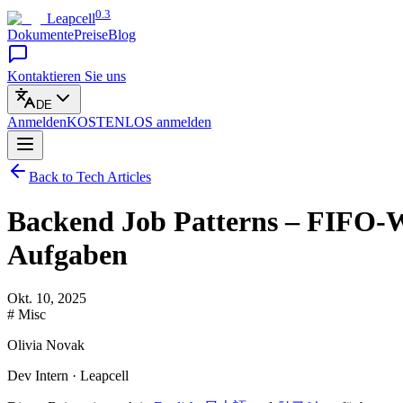
0.3
Leapcell
Dokumente
Preise
Blog
Kontaktieren Sie uns
DE
Anmelden
KOSTENLOS
anmelden
Back to Tech Articles
Backend Job Patterns – FIFO-W
Aufgaben
Okt. 10, 2025
# Misc
Olivia Novak
Dev Intern · Leapcell