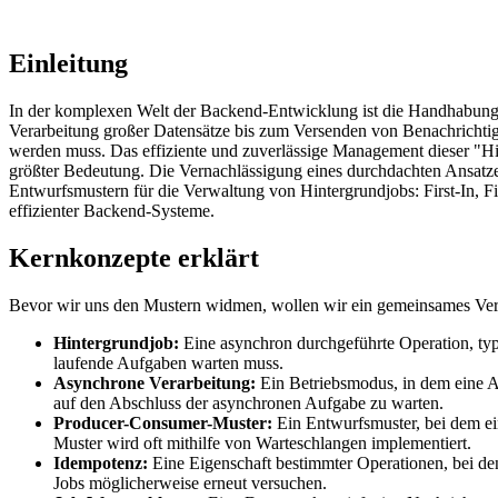
Einleitung
In der komplexen Welt der Backend-Entwicklung ist die Handhabung v
Verarbeitung großer Datensätze bis zum Versenden von Benachrichtigu
werden muss. Das effiziente und zuverlässige Management dieser "Hint
größter Bedeutung. Die Vernachlässigung eines durchdachten Ansatzes
Entwurfsmustern für die Verwaltung von Hintergrundjobs: First-In, 
effizienter Backend-Systeme.
Kernkonzepte erklärt
Bevor wir uns den Mustern widmen, wollen wir ein gemeinsames Verstä
Hintergrundjob:
Eine asynchron durchgeführte Operation, typi
laufende Aufgaben warten muss.
Asynchrone Verarbeitung:
Ein Betriebsmodus, in dem eine 
auf den Abschluss der asynchronen Aufgabe zu warten.
Producer-Consumer-Muster:
Ein Entwurfsmuster, bei dem ei
Muster wird oft mithilfe von Warteschlangen implementiert.
Idempotenz:
Eine Eigenschaft bestimmter Operationen, bei de
Jobs möglicherweise erneut versuchen.