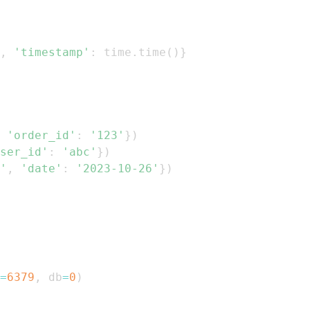
,
'timestamp'
:
 time
.
time
(
)
}
'order_id'
:
'123'
}
)
ser_id'
:
'abc'
}
)
'
,
'date'
:
'2023-10-26'
}
)
=
6379
,
 db
=
0
)