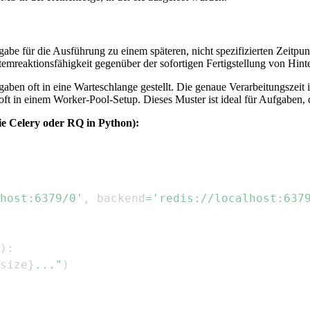
gabe für die Ausführung zu einem späteren, nicht spezifizierten Zeitp
Systemreaktionsfähigkeit gegenüber der sofortigen Fertigstellung von Hin
n oft in eine Warteschlange gestellt. Die genaue Verarbeitungszeit is
oft in einem Worker-Pool-Setup. Dieses Muster ist ideal für Aufgaben,
e Celery oder RQ in Python):
host:6379/0'
,
 backend
=
'redis://localhost:637
)
:
size
}
..."
)