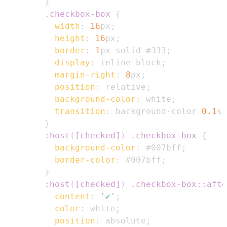
}
.checkbox-box
{
width
:
16
px
;
height
:
16
px
;
border
:
1
px
 solid 
#333
;
display
:
 inline-block
;
margin-right
:
8
px
;
position
:
 relative
;
background-color
:
white
;
transition
:
 background-color 
0.1
s
 
}
:host
(
[
checked
]
)
.checkbox-box
{
background-color
:
#007bff
;
border-color
:
#007bff
;
}
:host
(
[
checked
]
)
.checkbox-box
::afte
content
:
'✔'
;
color
:
white
;
position
:
 absolute
;