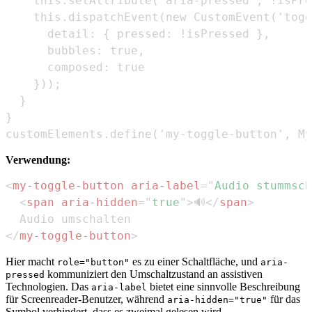
customElements.define('my-toggle-button', My
Verwendung:
<
my-toggle-button
aria-label
=
"
Audio stummsch
<
span
aria-hidden
=
"
true
"
>
🔊
</
span
>
</
my-toggle-button
>
Hier macht
es zu einer Schaltfläche, und
role="button"
aria-
kommuniziert den Umschaltzustand an assistiven
pressed
Technologien. Das
bietet eine sinnvolle Beschreibung
aria-label
für Screenreader-Benutzer, während
für das
aria-hidden="true"
Symbol verhindert, dass es zweimal gelesen wird.