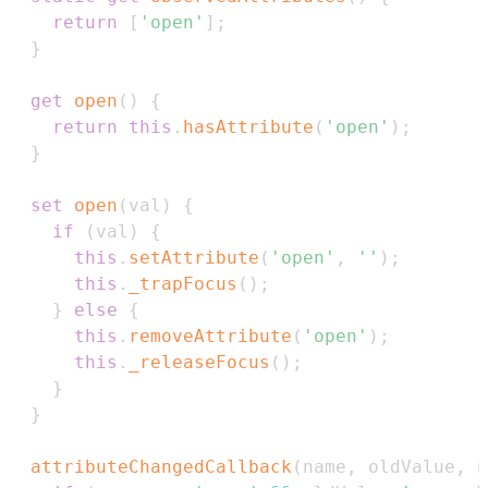
return
[
'open'
]
;
}
get
open
(
)
{
return
this
.
hasAttribute
(
'open'
)
;
}
set
open
(
val
)
{
if
(
val
)
{
this
.
setAttribute
(
'open'
,
''
)
;
this
.
_trapFocus
(
)
;
}
else
{
this
.
removeAttribute
(
'open'
)
;
this
.
_releaseFocus
(
)
;
}
}
attributeChangedCallback
(
name
,
 oldValue
,
 n