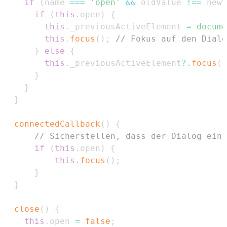
if
(
name 
===
'open'
&&
 oldValue 
!==
 newV
if
(
this
.
open
)
{
this
.
_previousActiveElement
=
docume
this
.
focus
(
)
;
// Fokus auf den Dialo
}
else
{
this
.
_previousActiveElement
?.
focus
(
)
}
}
}
connectedCallback
(
)
{
// Sicherstellen, dass der Dialog ein 
if
(
this
.
open
)
{
this
.
focus
(
)
;
}
}
close
(
)
{
this
.
open
=
false
;