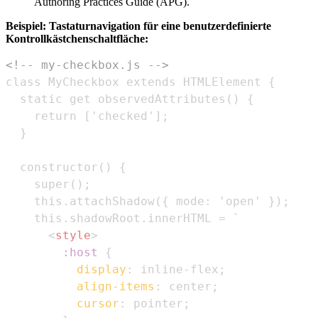
Authoring Practices Guide (APG).
Beispiel: Tastaturnavigation für eine benutzerdefinierte
Kontrollkästchenschaltfläche:
<!-- my-checkbox.js -->
<
style
>
:host
{
display
:
 inline-flex
;
align-items
:
 center
;
cursor
:
 pointer
;