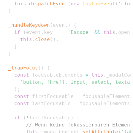
this
.
dispatchEvent
(
new
CustomEvent
(
'clos
}
_handleKeydown
(
event
)
{
if
(
event
.
key
===
'Escape'
&&
this
.
open
)
this
.
close
(
)
;
}
}
_trapFocus
(
)
{
const
 focusableElements 
=
this
.
_modalCon
'button, [href], input, select, textar
)
;
const
 firstFocusable 
=
 focusableElements
const
 lastFocusable 
=
 focusableElements
[
if
(
!
firstFocusable
)
{
// Wenn keine fokussierbaren Element
this
.
_modalContent
.
setAttribute
(
'tab