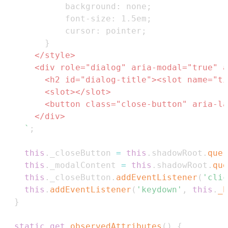
background
:
 none
;
font-size
:
1.5
em
;
cursor
:
 pointer
;
}
</
style
>
<
div
role
=
"
dialog
"
aria-modal
=
"
true
"
a
<
h2
id
=
"
dialog-title
"
>
<
slot
name
=
"
ti
<
slot
>
</
slot
>
<
button
class
=
"
close-button
"
aria-la
</
div
>
`
;
this
.
_closeButton
=
this
.
shadowRoot
.
quer
this
.
_modalContent
=
this
.
shadowRoot
.
que
this
.
_closeButton
.
addEventListener
(
'clic
this
.
addEventListener
(
'keydown'
,
this
.
_h
}
static
get
observedAttributes
(
)
{