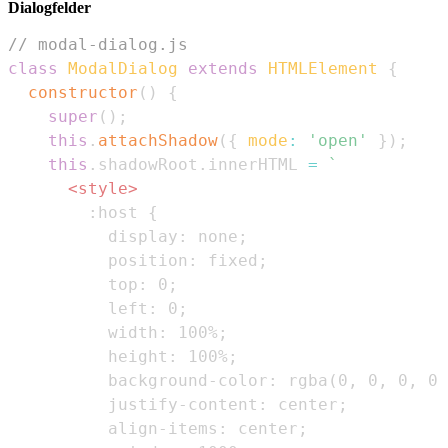
Dialogfelder
// modal-dialog.js
class
ModalDialog
extends
HTMLElement
{
constructor
(
)
{
super
(
)
;
this
.
attachShadow
(
{
mode
:
'open'
}
)
;
this
.
shadowRoot
.
innerHTML
=
`
<
style
>
:host
{
display
:
 none
;
position
:
 fixed
;
top
:
0
;
left
:
0
;
width
:
100
%
;
height
:
100
%
;
background-color
:
rgba
(
0
,
0
,
0
,
0.
justify-content
:
 center
;
align-items
:
 center
;