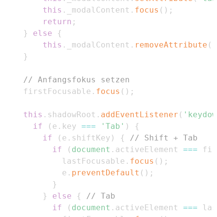
this
.
_modalContent
.
focus
(
)
;
return
;
}
else
{
this
.
_modalContent
.
removeAttribute
(
'
}
// Anfangsfokus setzen
    firstFocusable
.
focus
(
)
;
this
.
shadowRoot
.
addEventListener
(
'keydow
if
(
e
.
key
===
'Tab'
)
{
if
(
e
.
shiftKey
)
{
// Shift + Tab
if
(
document
.
activeElement
===
 fir
            lastFocusable
.
focus
(
)
;
            e
.
preventDefault
(
)
;
}
}
else
{
// Tab
if
(
document
.
activeElement
===
 las