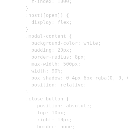
z-index
:
1000
;
}
:host
(
[
open
]
)
{
display
:
 flex
;
}
.modal-content
{
background-color
:
white
;
padding
:
20
px
;
border-radius
:
8
px
;
max-width
:
500
px
;
width
:
90
%
;
box-shadow
:
0
4
px
6
px
rgba
(
0
,
0
,
0
position
:
 relative
;
}
.close-button
{
position
:
 absolute
;
top
:
10
px
;
right
:
10
px
;
border
:
 none
;