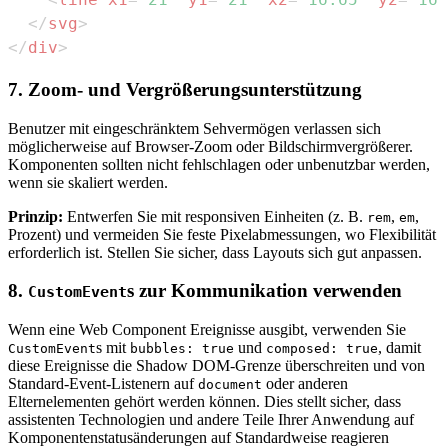
</
svg
>
</
div
>
7. Zoom- und Vergrößerungsunterstützung
Benutzer mit eingeschränktem Sehvermögen verlassen sich
möglicherweise auf Browser-Zoom oder Bildschirmvergrößerer.
Komponenten sollten nicht fehlschlagen oder unbenutzbar werden,
wenn sie skaliert werden.
Prinzip:
Entwerfen Sie mit responsiven Einheiten (z. B.
,
,
rem
em
Prozent) und vermeiden Sie feste Pixelabmessungen, wo Flexibilität
erforderlich ist. Stellen Sie sicher, dass Layouts sich gut anpassen.
8.
s zur Kommunikation verwenden
CustomEvent
Wenn eine Web Component Ereignisse ausgibt, verwenden Sie
s mit
und
, damit
CustomEvent
bubbles: true
composed: true
diese Ereignisse die Shadow DOM-Grenze überschreiten und von
Standard-Event-Listenern auf
oder anderen
document
Elternelementen gehört werden können. Dies stellt sicher, dass
assistenten Technologien und andere Teile Ihrer Anwendung auf
Komponentenstatusänderungen auf Standardweise reagieren