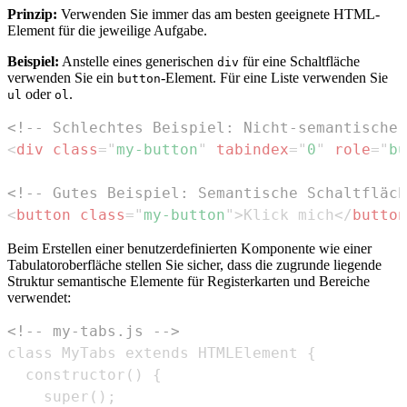
Prinzip:
Verwenden Sie immer das am besten geeignete HTML-
Element für die jeweilige Aufgabe.
Beispiel:
Anstelle eines generischen
für eine Schaltfläche
div
verwenden Sie ein
-Element. Für eine Liste verwenden Sie
button
oder
.
ul
ol
<!-- Schlechtes Beispiel: Nicht-semantische 
<
div
class
=
"
my-button
"
tabindex
=
"
0
"
role
=
"
bu
<!-- Gutes Beispiel: Semantische Schaltfläch
<
button
class
=
"
my-button
"
>
Klick mich
</
button
Beim Erstellen einer benutzerdefinierten Komponente wie einer
Tabulatoroberfläche stellen Sie sicher, dass die zugrunde liegende
Struktur semantische Elemente für Registerkarten und Bereiche
verwendet:
<!-- my-tabs.js -->