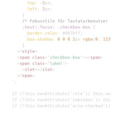
top
:
-2
px
;
left
:
2
px
;
}
/* Fokusstile für Tastaturbenutzer *
:host
(
:focus
)
.checkbox-box
{
border-color
:
#007bff
;
box-shadow
:
0
0
0
2
px
rgba
(
0
,
123
,
}
</
style
>
<
span
class
=
"
checkbox-box
"
>
</
span
>
<
span
class
=
"
label
"
>
<
slot
>
</
slot
>
</
span
>