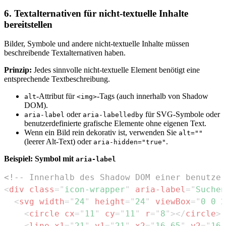
6. Textalternativen für nicht-textuelle Inhalte
bereitstellen
Bilder, Symbole und andere nicht-textuelle Inhalte müssen
beschreibende Textalternativen haben.
Prinzip:
Jedes sinnvolle nicht-textuelle Element benötigt eine
entsprechende Textbeschreibung.
-Attribut für
-Tags (auch innerhalb von Shadow
alt
<img>
DOM).
oder
für SVG-Symbole oder
aria-label
aria-labelledby
benutzerdefinierte grafische Elemente ohne eigenen Text.
Wenn ein Bild rein dekorativ ist, verwenden Sie
alt=""
(leerer Alt-Text) oder
.
aria-hidden="true"
Beispiel: Symbol mit
aria-label
<!-- Innerhalb des Shadow DOM einer benutzer
<
div
class
=
"
icon-wrapper
"
aria-label
=
"
Suchen
<
svg
width
=
"
24
"
height
=
"
24
"
viewBox
=
"
0 0 2
<
circle
cx
=
"
11
"
cy
=
"
11
"
r
=
"
8
"
>
</
circle
>
<
line
x1
=
"
21
"
y1
=
"
21
"
x2
=
"
16.65
"
y2
=
"
16.