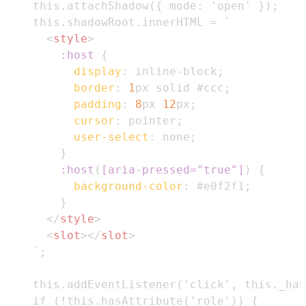
<
style
>
:host
{
display
:
 inline-block
;
border
:
1
px
 solid 
#ccc
;
padding
:
8
px
12
px
;
cursor
:
 pointer
;
user-select
:
 none
;
}
:host
(
[
aria-pressed
=
"true"
]
)
{
background-color
:
#e0f2f1
;
}
</
style
>
<
slot
>
</
slot
>