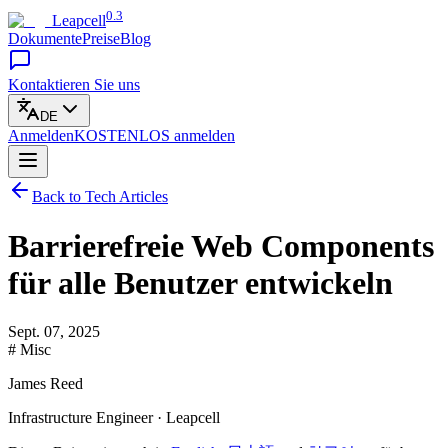
0.3
Leapcell
Dokumente
Preise
Blog
Kontaktieren Sie uns
DE
Anmelden
KOSTENLOS
anmelden
Back to Tech Articles
Barrierefreie Web Components
für alle Benutzer entwickeln
Sept. 07, 2025
# Misc
James Reed
Infrastructure Engineer · Leapcell