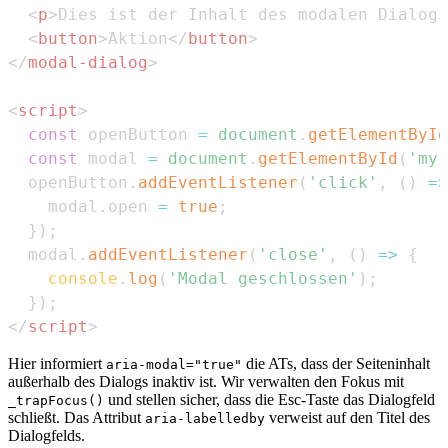
<
p
>
Dies ist der Inhalt des modalen Dialogs
<
button
>
Aktion
</
button
>
</
modal-dialog
>
<
script
>
const
 openButton 
=
document
.
getElementById
const
 modal 
=
document
.
getElementById
(
'my-
  openButton
.
addEventListener
(
'click'
,
(
)
=>
    modal
.
open
=
true
;
}
)
;
  modal
.
addEventListener
(
'close'
,
(
)
=>
{
console
.
log
(
'Modal geschlossen'
)
;
}
)
;
</
script
>
Hier informiert
die ATs, dass der Seiteninhalt
aria-modal="true"
außerhalb des Dialogs inaktiv ist. Wir verwalten den Fokus mit
und stellen sicher, dass die Esc-Taste das Dialogfeld
_trapFocus()
schließt. Das Attribut
verweist auf den Titel des
aria-labelledby
Dialogfelds.