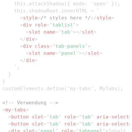
<
style
>
/* styles here */
</
style
>
<
div
role
=
"
tablist
"
>
<
slot
name
=
"
tab
"
>
</
slot
>
</
div
>
<
div
class
=
"
tab-panels
"
>
<
slot
name
=
"
panel
"
>
</
slot
>
</
div
>
<!-- Verwendung -->
<
my-tabs
>
<
button
slot
=
"
tab
"
role
=
"
tab
"
aria-selecte
<
button
slot
=
"
tab
"
role
=
"
tab
"
aria-selecte
<
div
slot
=
"
panel
"
role
=
"
tabpanel
"
>
Inhalt f