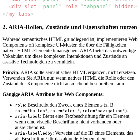
<
div
slot
=
"
panel
"
role
=
"
tabpanel
"
hidden
>
I
</
my-tabs
>
2. ARIA-Rollen, Zustände und Eigenschaften nutzen
Während semantisches HTML grundlegend ist, implementieren Web
Components oft komplexe UI-Muster, die über die Fähigkeiten
nativer HTML-Elemente hinausgehen. ARIA bietet das notwendige
Vokabular, um diese komplexen Interaktionen und Zustände an
assistive Technologien zu vermitteln.
Prinzip:
ARIA sollte semantisches HTML ergänzen, nicht ersetzen.
Verwenden Sie ARIA nur, wenn natives HTML die Rolle oder den
Zustand der Komponente nicht ausreichend beschreiben kann.
Gängige ARIA-Attribute für Web Components:
: Beschreibt den Zweck eines Elements (z. B.
role
,
,
).
role="button"
role="alert"
role="navigation"
: Bietet eine Textbeschriftung für ein Element,
aria-label
wenn eine visuelle Beschriftung nicht vorhanden oder
ausreichend ist.
: Verweist auf die ID eines Elements, das
aria-labelledby
als Beschriftung für das aktuelle Element dient.