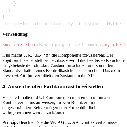
customElements.define('my-checkbox', MyCheck
Verwendung:
<
my-checkbox
>
Bedingungen zustimmen
</
my-check
Hier macht
die Komponente fokussierbar. Der
tabindex="0"
-Listener stellt sicher, dass sowohl die Leertaste als auch die
keydown
Eingabetaste den
-Zustand umschalten und somit dem
checked
Standardverhalten eines Kontrollkästchens entsprechen. Das
aria-
-Attribut vermittelt den Zustand an die ATs.
checked
4. Ausreichenden Farbkontrast bereitstellen
Visuelle Inhalte und UI-Komponenten müssen ein minimales
Kontrastverhältnis aufweisen, um von Benutzern mit
eingeschränktem Sehvermögen oder Farbenblindheit
wahrgenommen werden zu können.
Prinzip:
Beachten Sie die WCAG 2.x AA-Kontrastverhältnisse