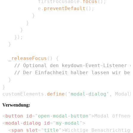
            firstFocusable
.
focus
(
)
;
            e
.
preventDefault
(
)
;
}
}
}
}
)
;
}
_releaseFocus
(
)
{
// Optional den keydown-Event-Listener e
// Der Einfachheit halber lassen wir bes
}
}
customElements
.
define
(
'modal-dialog'
,
ModalD
Verwendung:
<
button
id
=
"
open-modal-button
"
>
Modal öffnen
<
<
modal-dialog
id
=
"
my-modal
"
>
<
span
slot
=
"
title
"
>
Wichtige Benachrichtigu