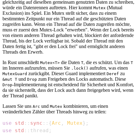
gleichzeitig auf dieselben gemeinsam genutzten Daten zu schreiben,
würde ein Datenrennen auftreten. Hier kommt
(Mutual
Mutex
Exclusion) ins Spiel. Ein Mutex stellt sicher, dass zu einem
bestimmten Zeitpunkt nur ein Thread auf die geschützten Daten
zugreifen kann. Wenn ein Thread auf die Daten zugreifen möchte,
muss er zuerst den Mutex-Lock "erwerben". Wenn der Lock bereits
von einem anderen Thread gehalten wird, blockiert der anfordernde
Thread, bis der Lock verfügbar ist. Sobald der Thread mit den
Daten fertig ist, "gibt er den Lock frei" und ermöglicht anderen
Threads den Erwerb.
In Rust umschließt
die Daten
, die es schützt. Um das
Mutex<T>
T
T
im Inneren aufzurufen, müssen Sie
aufrufen, was einen
.lock()
zurückgibt. Dieser Guard implementiert
zu
MutexGuard
Deref
und
zum Freigeben des Locks automatisch. Diese
&mut T
Drop
-Implementierung ist entscheidend für Sicherheit und Komfort,
Drop
da sie sicherstellt, dass der Lock auch dann freigegeben wird, wenn
der Thread panikt.
Lassen Sie uns
und
kombinieren, um einen
Arc
Mutex
veränderlichen Zähler über Threads hinweg zu teilen:
use
std
::
sync
::
{
Arc
,
Mutex
}
;
use
std
::
thread
;