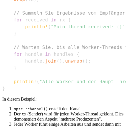
// Sammeln Sie Ergebnisse vom Empfänger
for
 received 
in
 rx 
{
println!
(
"Main thread received: {}"
,
}
// Warten Sie, bis alle Worker-Threads f
for
 handle 
in
 handles 
{
        handle
.
join
(
)
.
unwrap
(
)
;
}
println!
(
"Alle Worker und der Haupt-Thre
}
In diesem Beispiel:
erstellt den Kanal.
mpsc::channel()
Der
(Sender) wird für jeden Worker-Thread geklont. Dies
tx
demonstriert den Aspekt "mehrere Produzenten".
Jeder Worker führt einige Arbeiten aus und sendet dann mit