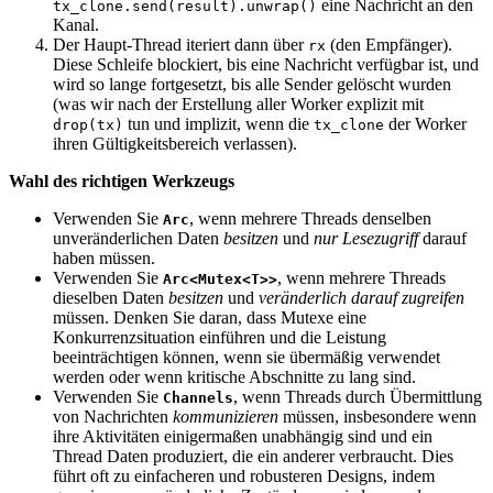
eine Nachricht an den
tx_clone.send(result).unwrap()
Kanal.
Der Haupt-Thread iteriert dann über
(den Empfänger).
rx
Diese Schleife blockiert, bis eine Nachricht verfügbar ist, und
wird so lange fortgesetzt, bis alle Sender gelöscht wurden
(was wir nach der Erstellung aller Worker explizit mit
tun und implizit, wenn die
der Worker
drop(tx)
tx_clone
ihren Gültigkeitsbereich verlassen).
Wahl des richtigen Werkzeugs
Verwenden Sie
, wenn mehrere Threads denselben
Arc
unveränderlichen Daten
besitzen
und
nur Lesezugriff
darauf
haben müssen.
Verwenden Sie
, wenn mehrere Threads
Arc<Mutex<T>>
dieselben Daten
besitzen
und
veränderlich darauf zugreifen
müssen. Denken Sie daran, dass Mutexe eine
Konkurrenzsituation einführen und die Leistung
beeinträchtigen können, wenn sie übermäßig verwendet
werden oder wenn kritische Abschnitte zu lang sind.
Verwenden Sie
, wenn Threads durch Übermittlung
Channels
von Nachrichten
kommunizieren
müssen, insbesondere wenn
ihre Aktivitäten einigermaßen unabhängig sind und ein
Thread Daten produziert, die ein anderer verbraucht. Dies
führt oft zu einfacheren und robusteren Designs, indem