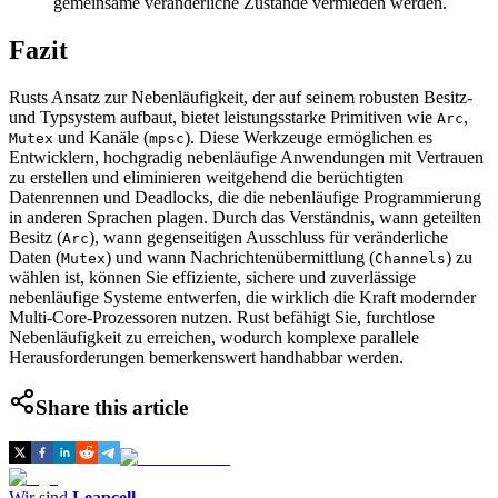
gemeinsame veränderliche Zustände vermieden werden.
Fazit
Rusts Ansatz zur Nebenläufigkeit, der auf seinem robusten Besitz-
und Typsystem aufbaut, bietet leistungsstarke Primitiven wie
,
Arc
und Kanäle (
). Diese Werkzeuge ermöglichen es
Mutex
mpsc
Entwicklern, hochgradig nebenläufige Anwendungen mit Vertrauen
zu erstellen und eliminieren weitgehend die berüchtigten
Datenrennen und Deadlocks, die die nebenläufige Programmierung
in anderen Sprachen plagen. Durch das Verständnis, wann geteilten
Besitz (
), wann gegenseitigen Ausschluss für veränderliche
Arc
Daten (
) und wann Nachrichtenübermittlung (
) zu
Mutex
Channels
wählen ist, können Sie effiziente, sichere und zuverlässige
nebenläufige Systeme entwerfen, die wirklich die Kraft modernder
Multi-Core-Prozessoren nutzen. Rust befähigt Sie, furchtlose
Nebenläufigkeit zu erreichen, wodurch komplexe parallele
Herausforderungen bemerkenswert handhabbar werden.
Share this article
Wir sind
Leapcell
,