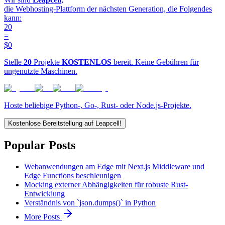
die Webhosting-Plattform der nächsten Generation, die Folgendes
kann:
20
=
$0
Stelle
20
Projekte
KOSTENLOS
bereit. Keine Gebühren für
ungenutzte Maschinen.
Hoste beliebige Python-, Go-, Rust- oder Node.js-Projekte.
Kostenlose Bereitstellung auf Leapcell!
Popular Posts
Webanwendungen am Edge mit Next.js Middleware und
Edge Functions beschleunigen
Mocking externer Abhängigkeiten für robuste Rust-
Entwicklung
Verständnis von `json.dumps()` in Python
More Posts