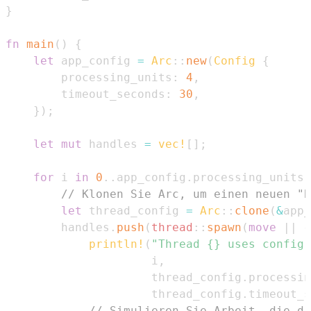
}
fn
main
(
)
{
let
 app_config 
=
Arc
::
new
(
Config
{
        processing_units
:
4
,
        timeout_seconds
:
30
,
}
)
;
let
mut
 handles 
=
vec!
[
]
;
for
 i 
in
0
..
app_config
.
processing_units 
// Klonen Sie Arc, um einen neuen "B
let
 thread_config 
=
Arc
::
clone
(
&
app_
        handles
.
push
(
thread
::
spawn
(
move
|
|
{
println!
(
"Thread {} uses config:
                     i
,
                     thread_config
.
processin
                     thread_config
.
timeout_s
// Simulieren Sie Arbeit, die di