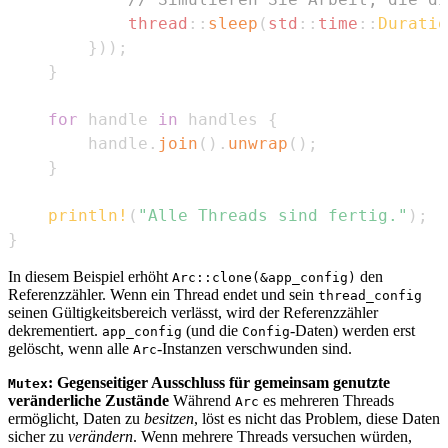
thread
::
sleep
(
std
::
time
::
Duratio
}
)
)
;
}
for
 handle 
in
 handles 
{
        handle
.
join
(
)
.
unwrap
(
)
;
}
println!
(
"Alle Threads sind fertig."
)
;
}
In diesem Beispiel erhöht
den
Arc::clone(&app_config)
Referenzzähler. Wenn ein Thread endet und sein
thread_config
seinen Gültigkeitsbereich verlässt, wird der Referenzzähler
dekrementiert.
(und die
-Daten) werden erst
app_config
Config
gelöscht, wenn alle
-Instanzen verschwunden sind.
Arc
: Gegenseitiger Ausschluss für gemeinsam genutzte
Mutex
veränderliche Zustände
Während
es mehreren Threads
Arc
ermöglicht, Daten zu
besitzen
, löst es nicht das Problem, diese Daten
sicher zu
verändern
. Wenn mehrere Threads versuchen würden,