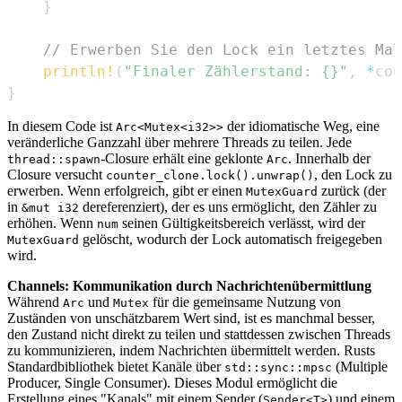
}
// Erwerben Sie den Lock ein letztes Mal
println!
(
"Finaler Zählerstand: {}"
,
*
cou
}
In diesem Code ist
der idiomatische Weg, eine
Arc<Mutex<i32>>
veränderliche Ganzzahl über mehrere Threads zu teilen. Jede
-Closure erhält eine geklonte
. Innerhalb der
thread::spawn
Arc
Closure versucht
, den Lock zu
counter_clone.lock().unwrap()
erwerben. Wenn erfolgreich, gibt er einen
zurück (der
MutexGuard
in
dereferenziert), der es uns ermöglicht, den Zähler zu
&mut i32
erhöhen. Wenn
seinen Gültigkeitsbereich verlässt, wird der
num
gelöscht, wodurch der Lock automatisch freigegeben
MutexGuard
wird.
Channels: Kommunikation durch Nachrichtenübermittlung
Während
und
für die gemeinsame Nutzung von
Arc
Mutex
Zuständen von unschätzbarem Wert sind, ist es manchmal besser,
den Zustand nicht direkt zu teilen und stattdessen zwischen Threads
zu kommunizieren, indem Nachrichten übermittelt werden. Rusts
Standardbibliothek bietet Kanäle über
(Multiple
std::sync::mpsc
Producer, Single Consumer). Dieses Modul ermöglicht die
Erstellung eines "Kanals" mit einem Sender (
) und einem
Sender<T>