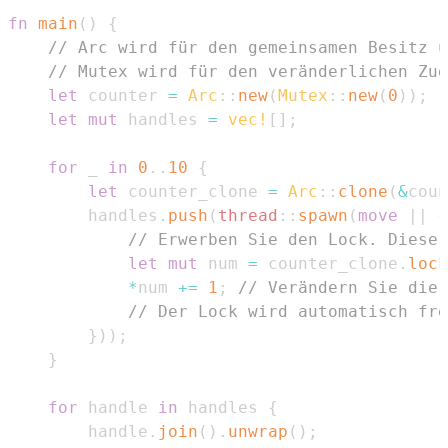
fn
main
(
)
{
// Arc wird für den gemeinsamen Besitz ü
// Mutex wird für den veränderlichen Zug
let
 counter 
=
Arc
::
new
(
Mutex
::
new
(
0
)
)
;
let
mut
 handles 
=
vec!
[
]
;
for
 _ 
in
0
..
10
{
let
 counter_clone 
=
Arc
::
clone
(
&
coun
        handles
.
push
(
thread
::
spawn
(
move
|
|
{
// Erwerben Sie den Lock. Dieser
let
mut
 num 
=
 counter_clone
.
lock
*
num 
+=
1
;
// Verändern Sie die 
// Der Lock wird automatisch fre
}
)
)
;
}
for
 handle 
in
 handles 
{
        handle
.
join
(
)
.
unwrap
(
)
;