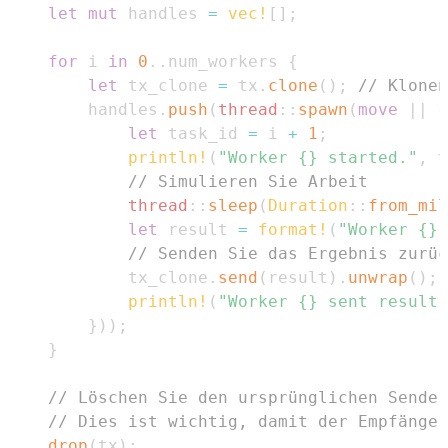
let
mut
 handles 
=
vec!
[
]
;
for
 i 
in
0
..
num_workers 
{
let
 tx_clone 
=
 tx
.
clone
(
)
;
// Klonen
        handles
.
push
(
thread
::
spawn
(
move
|
|
{
let
 task_id 
=
 i 
+
1
;
println!
(
"Worker {} started."
,
 t
// Simulieren Sie Arbeit
thread
::
sleep
(
Duration
::
from_mil
let
 result 
=
format!
(
"Worker {} 
// Senden Sie das Ergebnis zurüc
            tx_clone
.
send
(
result
)
.
unwrap
(
)
;
println!
(
"Worker {} sent result.
}
)
)
;
}
// Löschen Sie den ursprünglichen Sender
// Dies ist wichtig, damit der Empfänger
drop
(
tx
)
;