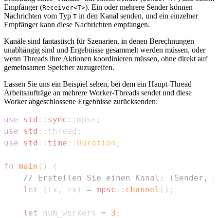
Empfänger (
). Ein oder mehrere Sender können
Receiver<T>
Nachrichten vom Typ
in den Kanal senden, und ein einzelner
T
Empfänger kann diese Nachrichten empfangen.
Kanäle sind fantastisch für Szenarien, in denen Berechnungen
unabhängig sind und Ergebnisse gesammelt werden müssen, oder
wenn Threads ihre Aktionen koordinieren müssen, ohne direkt auf
gemeinsamen Speicher zuzugreifen.
Lassen Sie uns ein Beispiel sehen, bei dem ein Haupt-Thread
Arbeitsaufträge an mehrere Worker-Threads sendet und diese
Worker abgeschlossene Ergebnisse zurücksenden:
use
std
::
sync
::
mpsc
;
use
std
::
thread
;
use
std
::
time
::
Duration
;
fn
main
(
)
{
// Erstellen Sie einen Kanal: (Sender, E
let
(
tx
,
 rx
)
=
mpsc
::
channel
(
)
;
let
 num_workers 
=
3
;