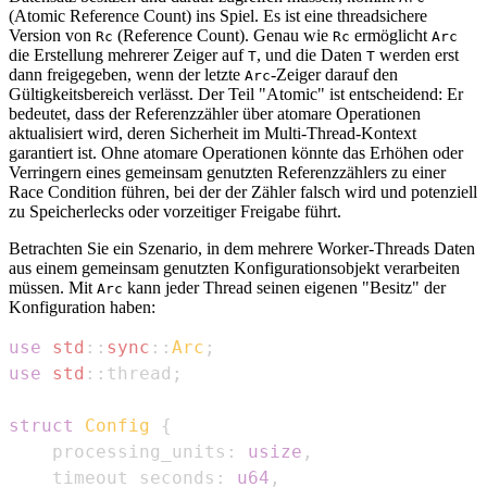
(Atomic Reference Count) ins Spiel. Es ist eine threadsichere
Version von
(Reference Count). Genau wie
ermöglicht
Rc
Rc
Arc
die Erstellung mehrerer Zeiger auf
, und die Daten
werden erst
T
T
dann freigegeben, wenn der letzte
-Zeiger darauf den
Arc
Gültigkeitsbereich verlässt. Der Teil "Atomic" ist entscheidend: Er
bedeutet, dass der Referenzzähler über atomare Operationen
aktualisiert wird, deren Sicherheit im Multi-Thread-Kontext
garantiert ist. Ohne atomare Operationen könnte das Erhöhen oder
Verringern eines gemeinsam genutzten Referenzzählers zu einer
Race Condition führen, bei der der Zähler falsch wird und potenziell
zu Speicherlecks oder vorzeitiger Freigabe führt.
Betrachten Sie ein Szenario, in dem mehrere Worker-Threads Daten
aus einem gemeinsam genutzten Konfigurationsobjekt verarbeiten
müssen. Mit
kann jeder Thread seinen eigenen "Besitz" der
Arc
Konfiguration haben:
use
std
::
sync
::
Arc
;
use
std
::
thread
;
struct
Config
{
    processing_units
:
usize
,
    timeout_seconds
:
u64
,