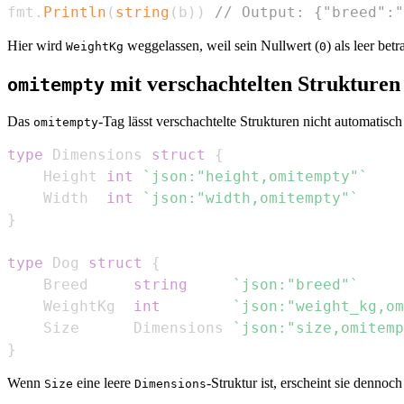
fmt
.
Println
(
string
(
b
)
)
// Output: {"breed":"
Hier wird
weggelassen, weil sein Nullwert (
) als leer bet
WeightKg
0
mit verschachtelten Strukturen
omitempty
Das
-Tag lässt verschachtelte Strukturen nicht automatisch
omitempty
type
 Dimensions 
struct
{
    Height 
int
`json:"height,omitempty"`
    Width  
int
`json:"width,omitempty"`
}
type
 Dog 
struct
{
    Breed     
string
`json:"breed"`
    WeightKg  
int
`json:"weight_kg,om
    Size      Dimensions 
`json:"size,omitemp
}
Wenn
eine leere
-Struktur ist, erscheint sie denno
Size
Dimensions