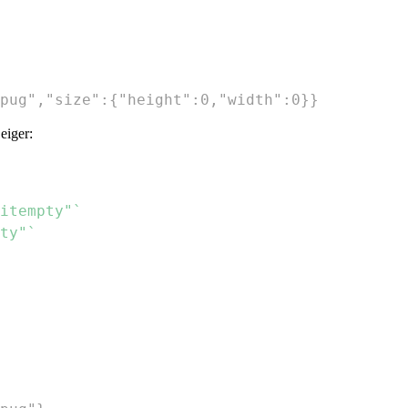
pug","size":{"height":0,"width":0}}
eiger:
itempty"`
ty"`