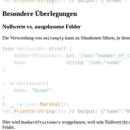
fmt
.
Println
(
string
(
b
)
)
// Output: {"breed":"
Besondere Überlegungen
Nullwerte vs. ausgelassene Felder
Die Verwendung von
kann zu Situationen führen, in den
omitempty
type
 Restaurant 
struct
{
    NumberOfCustomers 
int
`json:"number_of_c
    Name              
string
`json:"name"`
}
r 
:=
 Restaurant
{
    Name
:
"Diner"
,
}
b
,
_
:=
 json
.
Marshal
(
r
)
fmt
.
Println
(
string
(
b
)
)
// Output: {"name":"D
Hier wird
weggelassen, weil sein Nullwert (
) 
NumberOfCustomers
0
Felder.