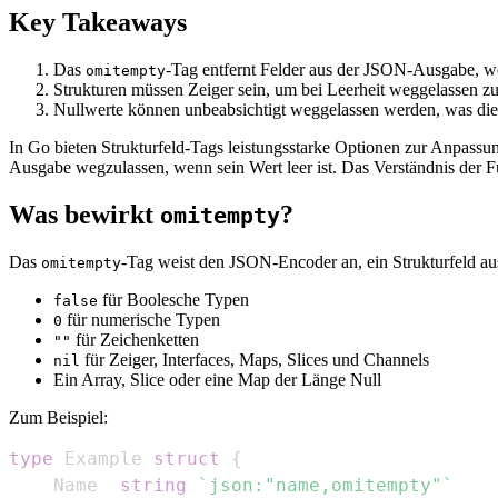
Key Takeaways
Das
-Tag entfernt Felder aus der JSON-Ausgabe, we
omitempty
Strukturen müssen Zeiger sein, um bei Leerheit weggelassen z
Nullwerte können unbeabsichtigt weggelassen werden, was die V
In Go bieten Strukturfeld-Tags leistungsstarke Optionen zur Anpas
Ausgabe wegzulassen, wenn sein Wert leer ist. Das Verständnis der 
Was bewirkt
?
omitempty
Das
-Tag weist den JSON-Encoder an, ein Strukturfeld aus
omitempty
für Boolesche Typen
false
für numerische Typen
0
für Zeichenketten
""
für Zeiger, Interfaces, Maps, Slices und Channels
nil
Ein Array, Slice oder eine Map der Länge Null
Zum Beispiel:
type
 Example 
struct
{
    Name  
string
`json:"name,omitempty"`