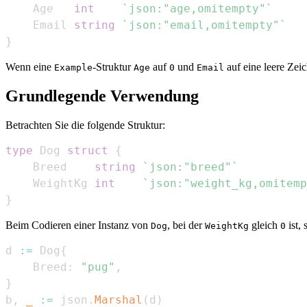
    Age   
int
`json:"age,omitempty"`
    Email 
string
`json:"email,omitempty"`
}
Wenn eine
-Struktur
auf
und
auf eine leere Zei
Example
Age
0
Email
Grundlegende Verwendung
Betrachten Sie die folgende Struktur:
type
 Dog 
struct
{
    Breed    
string
`json:"breed"`
    WeightKg 
int
`json:"weight_kg,omitemp
}
Beim Codieren einer Instanz von
, bei der
gleich
ist,
Dog
WeightKg
0
d 
:=
 Dog
{
    Breed
:
"pug"
,
}
b
,
_
:=
 json
.
Marshal
(
d
)