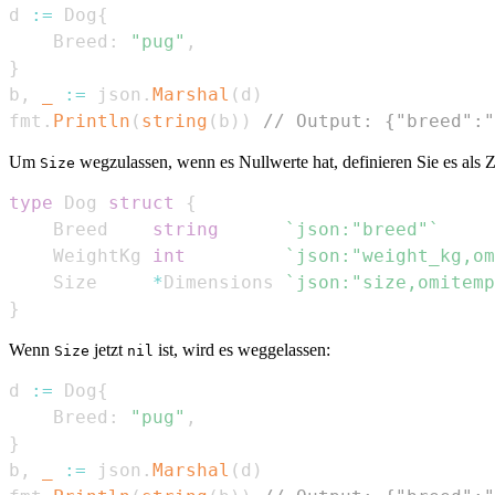
d 
:=
 Dog
{
    Breed
:
"pug"
,
}
b
,
_
:=
 json
.
Marshal
(
d
)
fmt
.
Println
(
string
(
b
)
)
// Output: {"breed":"
Um
wegzulassen, wenn es Nullwerte hat, definieren Sie es als Z
Size
type
 Dog 
struct
{
    Breed    
string
`json:"breed"`
    WeightKg 
int
`json:"weight_kg,om
    Size     
*
Dimensions 
`json:"size,omitemp
}
Wenn
jetzt
ist, wird es weggelassen:
Size
nil
d 
:=
 Dog
{
    Breed
:
"pug"
,
}
b
,
_
:=
 json
.
Marshal
(
d
)