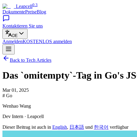
0.3
Leapcell
Dokumente
Preise
Blog
Kontaktieren Sie uns
DE
Anmelden
KOSTENLOS
anmelden
Back to Tech Articles
Das `omitempty`-Tag in Go's J
Mar 01, 2025
# Go
Wenhao Wang
Dev Intern · Leapcell
Dieser Beitrag ist auch in
English
,
日本語
und
한국어
verfügbar