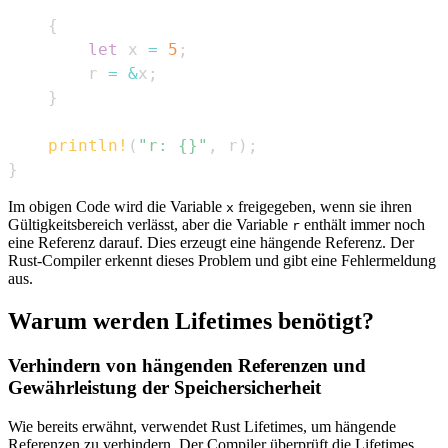
{
let
 x 
=
5
;
        r 
=
&
x
;
}
println!
(
"r: {}"
,
 r
)
;
}
Im obigen Code wird die Variable
freigegeben, wenn sie ihren
x
Gültigkeitsbereich verlässt, aber die Variable
enthält immer noch
r
eine Referenz darauf. Dies erzeugt eine hängende Referenz. Der
Rust-Compiler erkennt dieses Problem und gibt eine Fehlermeldung
aus.
Warum werden Lifetimes benötigt?
Verhindern von hängenden Referenzen und
Gewährleistung der Speichersicherheit
Wie bereits erwähnt, verwendet Rust Lifetimes, um hängende
Referenzen zu verhindern. Der Compiler überprüft die Lifetimes