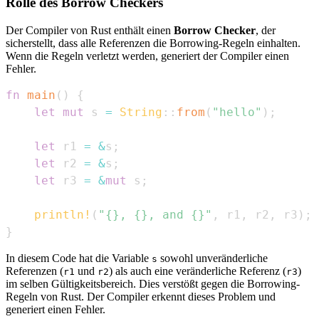
Rolle des Borrow Checkers
Der Compiler von Rust enthält einen
Borrow Checker
, der
sicherstellt, dass alle Referenzen die Borrowing-Regeln einhalten.
Wenn die Regeln verletzt werden, generiert der Compiler einen
Fehler.
fn
main
(
)
{
let
mut
 s 
=
String
::
from
(
"hello"
)
;
let
 r1 
=
&
s
;
let
 r2 
=
&
s
;
let
 r3 
=
&
mut
 s
;
println!
(
"{}, {}, and {}"
,
 r1
,
 r2
,
 r3
)
;
}
In diesem Code hat die Variable
sowohl unveränderliche
s
Referenzen (
und
) als auch eine veränderliche Referenz (
)
r1
r2
r3
im selben Gültigkeitsbereich. Dies verstößt gegen die Borrowing-
Regeln von Rust. Der Compiler erkennt dieses Problem und
generiert einen Fehler.