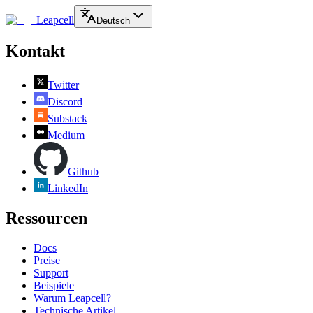
Leapcell
Deutsch
Kontakt
Twitter
Discord
Substack
Medium
Github
LinkedIn
Ressourcen
Docs
Preise
Support
Beispiele
Warum Leapcell?
Technische Artikel