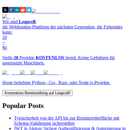
Wir sind
Leapcell
,
die Webhosting-Plattform der nächsten Generation, die Folgendes
kann:
20
=
$0
Stelle
20
Projekte
KOSTENLOS
bereit. Keine Gebühren für
ungenutzte Maschinen.
Hoste beliebige Python-, Go-, Rust- oder Node.js-Projekte.
Kostenlose Bereitstellung auf Leapcell!
Popular Posts
Typsicherheit von der API bis zur Benutzeroberfläche mit
Schema-Validierung sicherstellen
JWT in Aktion: Sichere Authentifizierung & Autorisierung in