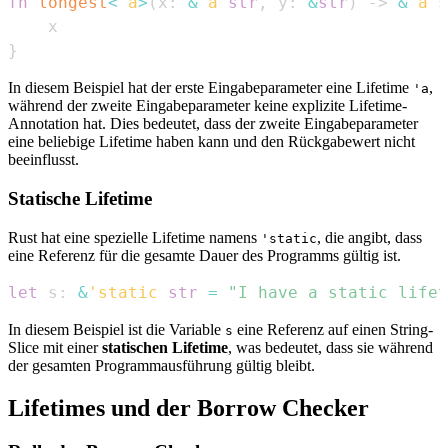
fn
longest
<
'a
>
(
x
:
&
'a
str
,
 y
:
&
str
)
->
&
'a
s
}
In diesem Beispiel hat der erste Eingabeparameter eine Lifetime
,
'a
während der zweite Eingabeparameter keine explizite Lifetime-
Annotation hat. Dies bedeutet, dass der zweite Eingabeparameter
eine beliebige Lifetime haben kann und den Rückgabewert nicht
beeinflusst.
Statische Lifetime
Rust hat eine spezielle Lifetime namens
, die angibt, dass
'static
eine Referenz für die gesamte Dauer des Programms gültig ist.
let
 s
:
&
'static
str
=
"I have a static lifet
In diesem Beispiel ist die Variable
eine Referenz auf einen String-
s
Slice mit einer
statischen Lifetime
, was bedeutet, dass sie während
der gesamten Programmausführung gültig bleibt.
Lifetimes und der Borrow Checker