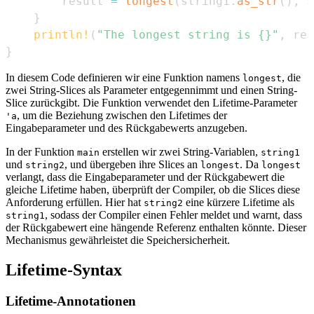
        result 
=
longest
(
string1
.
as_str
(
)
,
 s
}
println!
(
"The longest string is {}"
,
 res
}
In diesem Code definieren wir eine Funktion namens
, die
longest
zwei String-Slices als Parameter entgegennimmt und einen String-
Slice zurückgibt. Die Funktion verwendet den Lifetime-Parameter
, um die Beziehung zwischen den Lifetimes der
'a
Eingabeparameter und des Rückgabewerts anzugeben.
In der Funktion
erstellen wir zwei String-Variablen,
main
string1
und
, und übergeben ihre Slices an
. Da
string2
longest
longest
verlangt, dass die Eingabeparameter und der Rückgabewert die
gleiche Lifetime haben, überprüft der Compiler, ob die Slices diese
Anforderung erfüllen. Hier hat
eine kürzere Lifetime als
string2
, sodass der Compiler einen Fehler meldet und warnt, dass
string1
der Rückgabewert eine hängende Referenz enthalten könnte. Dieser
Mechanismus gewährleistet die Speichersicherheit.
Lifetime-Syntax
Lifetime-Annotationen