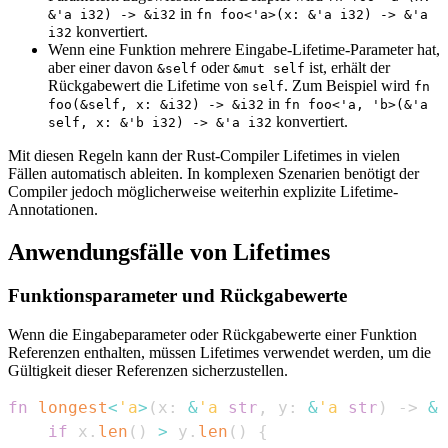
in
&'a i32) -> &i32
fn foo<'a>(x: &'a i32) -> &'a
konvertiert.
i32
Wenn eine Funktion mehrere Eingabe-Lifetime-Parameter hat,
aber einer davon
oder
ist, erhält der
&self
&mut self
Rückgabewert die Lifetime von
. Zum Beispiel wird
self
fn
in
foo(&self, x: &i32) -> &i32
fn foo<'a, 'b>(&'a
konvertiert.
self, x: &'b i32) -> &'a i32
Mit diesen Regeln kann der Rust-Compiler Lifetimes in vielen
Fällen automatisch ableiten. In komplexen Szenarien benötigt der
Compiler jedoch möglicherweise weiterhin explizite Lifetime-
Annotationen.
Anwendungsfälle von Lifetimes
Funktionsparameter und Rückgabewerte
Wenn die Eingabeparameter oder Rückgabewerte einer Funktion
Referenzen enthalten, müssen Lifetimes verwendet werden, um die
Gültigkeit dieser Referenzen sicherzustellen.
fn
longest
<
'a
>
(
x
:
&
'a
str
,
 y
:
&
'a
str
)
->
&
'
if
 x
.
len
(
)
>
 y
.
len
(
)
{