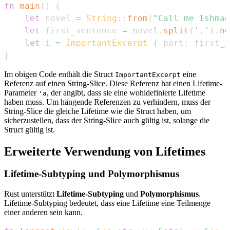
fn
main
(
)
{
let
 novel 
=
String
::
from
(
"Call me Ishmae
let
 first_sentence 
=
 novel
.
split
(
'.'
)
.
ne
let
 i 
=
ImportantExcerpt
{
 part
:
 first_s
}
Im obigen Code enthält die Struct
eine
ImportantExcerpt
Referenz auf einen String-Slice. Diese Referenz hat einen Lifetime-
Parameter
, der angibt, dass sie eine wohldefinierte Lifetime
'a
haben muss. Um hängende Referenzen zu verhindern, muss der
String-Slice die gleiche Lifetime wie die Struct haben, um
sicherzustellen, dass der String-Slice auch gültig ist, solange die
Struct gültig ist.
Erweiterte Verwendung von Lifetimes
Lifetime-Subtyping und Polymorphismus
Rust unterstützt
Lifetime-Subtyping
und
Polymorphismus
.
Lifetime-Subtyping bedeutet, dass eine Lifetime eine Teilmenge
einer anderen sein kann.