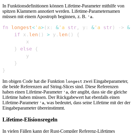
In Funktionsdefinitionen können Lifetime-Parameter mithilfe von
spitzen Klammern annotiert werden. Lifetime-Parameternamen
müssen mit einem Apostroph beginnen, z. B.
.
'a
fn
longest
<
'a
>
(
x
:
&
'a
str
,
 y
:
&
'a
str
)
->
&
'
if
 x
.
len
(
)
>
 y
.
len
(
)
{
}
else
{
}
}
Im obigen Code hat die Funktion
zwei Eingabeparameter,
longest
die beide Referenzen auf String-Slices sind. Diese Referenzen
haben einen Lifetime-Parameter
, der angibt, dass sie die gleiche
'a
Lifetime haben müssen. Der Rückgabewert hat ebenfalls einen
Lifetime-Parameter
, was bedeutet, dass seine Lifetime mit der der
'a
Eingabeparameter übereinstimmt.
Lifetime-Elisionsregeln
In vielen Fällen kann der Rust-Compiler Referenz-Lifetimes