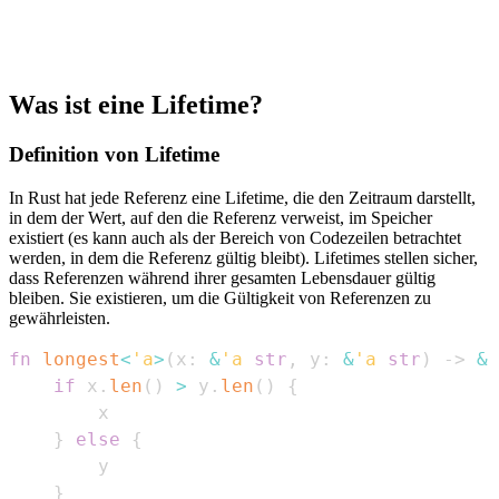
Was ist eine Lifetime?
Definition von Lifetime
In Rust hat jede Referenz eine Lifetime, die den Zeitraum darstellt,
in dem der Wert, auf den die Referenz verweist, im Speicher
existiert (es kann auch als der Bereich von Codezeilen betrachtet
werden, in dem die Referenz gültig bleibt). Lifetimes stellen sicher,
dass Referenzen während ihrer gesamten Lebensdauer gültig
bleiben. Sie existieren, um die Gültigkeit von Referenzen zu
gewährleisten.
fn
longest
<
'a
>
(
x
:
&
'a
str
,
 y
:
&
'a
str
)
->
&
'
if
 x
.
len
(
)
>
 y
.
len
(
)
{
}
else
{
}