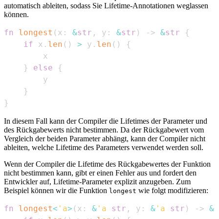
automatisch ableiten, sodass Sie Lifetime-Annotationen weglassen
können.
fn
longest
(
x
:
&
str
,
 y
:
&
str
)
->
&
str
{
if
 x
.
len
(
)
>
 y
.
len
(
)
{
}
else
{
}
}
In diesem Fall kann der Compiler die Lifetimes der Parameter und
des Rückgabewerts nicht bestimmen. Da der Rückgabewert vom
Vergleich der beiden Parameter abhängt, kann der Compiler nicht
ableiten, welche Lifetime des Parameters verwendet werden soll.
Wenn der Compiler die Lifetime des Rückgabewertes der Funktion
nicht bestimmen kann, gibt er einen Fehler aus und fordert den
Entwickler auf, Lifetime-Parameter explizit anzugeben. Zum
Beispiel können wir die Funktion
wie folgt modifizieren:
longest
fn
longest
<
'a
>
(
x
:
&
'a
str
,
 y
:
&
'a
str
)
->
&
'