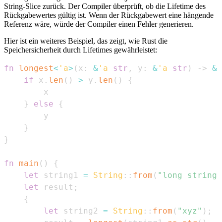
String-Slice zurück. Der Compiler überprüft, ob die Lifetime des
Rückgabewertes gültig ist. Wenn der Rückgabewert eine hängende
Referenz wäre, würde der Compiler einen Fehler generieren.
Hier ist ein weiteres Beispiel, das zeigt, wie Rust die
Speichersicherheit durch Lifetimes gewährleistet:
fn
longest
<
'a
>
(
x
:
&
'a
str
,
 y
:
&
'a
str
)
->
&
'
if
 x
.
len
(
)
>
 y
.
len
(
)
{
}
else
{
}
}
fn
main
(
)
{
let
 string1 
=
String
::
from
(
"long string 
let
 result
;
{
let
 string2 
=
String
::
from
(
"xyz"
)
;