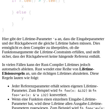
if
 x
.
len
(
)
>
 y
.
len
(
)
{
}
else
{
}
}
Hier gibt der Lifetime-Parameter
an, dass die Eingabeparameter
'a
und der Rückgabewert die gleiche Lifetime haben müssen. Dies
ermöglicht es dem Compiler zu überprüfen, ob die
Funktionsargumente die Lifetime-Constraints erfüllen, und stellt
sicher, dass der Rückgabewert keine hängende Referenz enthält.
In vielen Fällen kann der Rust-Compiler Lifetimes jedoch
automatisch ableiten. Rust wendet eine Reihe von
Lifetime-
Elisionsregeln
an, um die richtigen Lifetimes abzuleiten. Diese
Regeln lauten wie folgt:
Jeder Referenzparameter erhält seinen eigenen Lifetime-
Parameter. Zum Beispiel wird
in
fn foo(x: &i32)
fn
konvertiert.
foo<'a>(x: &'a i32)
Wenn eine Funktion einen einzelnen Eingabe-Lifetime-
Parameter hat, wird diese Lifetime allen Ausgabe-Lifetime-
Parametern zugewiesen. Zum Beispiel wird
fn foo<'a>(x: