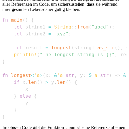
aller Referenzen im Code, um sicherzustellen, dass sie während
ihrer gesamten Lebensdauer gültig bleiben.
fn
main
(
)
{
let
 string1 
=
String
::
from
(
"abcd"
)
;
let
 string2 
=
"xyz"
;
let
 result 
=
longest
(
string1
.
as_str
(
)
,
 s
println!
(
"The longest string is {}"
,
 res
}
fn
longest
<
'a
>
(
x
:
&
'a
str
,
 y
:
&
'a
str
)
->
&
'
if
 x
.
len
(
)
>
 y
.
len
(
)
{
}
else
{
}
}
Im obigen Code gibt die Funktion
eine Referenz auf einen
longest