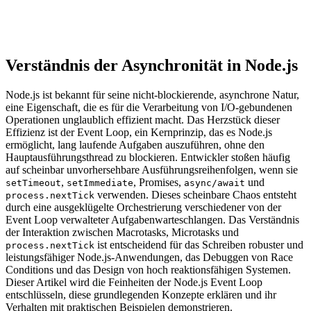
Verständnis der Asynchronität in Node.js
Node.js ist bekannt für seine nicht-blockierende, asynchrone Natur,
eine Eigenschaft, die es für die Verarbeitung von I/O-gebundenen
Operationen unglaublich effizient macht. Das Herzstück dieser
Effizienz ist der Event Loop, ein Kernprinzip, das es Node.js
ermöglicht, lang laufende Aufgaben auszuführen, ohne den
Hauptausführungsthread zu blockieren. Entwickler stoßen häufig
auf scheinbar unvorhersehbare Ausführungsreihenfolgen, wenn sie
,
, Promises,
und
setTimeout
setImmediate
async/await
verwenden. Dieses scheinbare Chaos entsteht
process.nextTick
durch eine ausgeklügelte Orchestrierung verschiedener von der
Event Loop verwalteter Aufgabenwarteschlangen. Das Verständnis
der Interaktion zwischen Macrotasks, Microtasks und
ist entscheidend für das Schreiben robuster und
process.nextTick
leistungsfähiger Node.js-Anwendungen, das Debuggen von Race
Conditions und das Design von hoch reaktionsfähigen Systemen.
Dieser Artikel wird die Feinheiten der Node.js Event Loop
entschlüsseln, diese grundlegenden Konzepte erklären und ihr
Verhalten mit praktischen Beispielen demonstrieren.