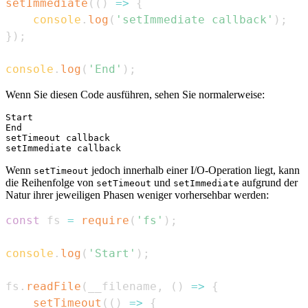
setImmediate
(
(
)
=>
{
console
.
log
(
'setImmediate callback'
)
;
}
)
;
console
.
log
(
'End'
)
;
Wenn Sie diesen Code ausführen, sehen Sie normalerweise:
Start

End

setTimeout callback

Wenn
jedoch innerhalb einer I/O-Operation liegt, kann
setTimeout
die Reihenfolge von
und
aufgrund der
setTimeout
setImmediate
Natur ihrer jeweiligen Phasen weniger vorhersehbar werden:
const
 fs 
=
require
(
'fs'
)
;
console
.
log
(
'Start'
)
;
fs
.
readFile
(
__filename
,
(
)
=>
{
setTimeout
(
(
)
=>
{