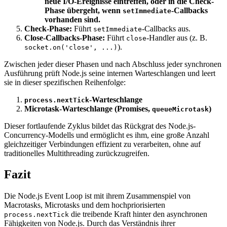
neue I/O-Ereignisse eintreffen, oder in die Check-
Phase übergeht, wenn
-Callbacks
setImmediate
vorhanden sind.
Check-Phase:
Führt
-Callbacks aus.
setImmediate
Close-Callbacks-Phase:
Führt
-Handler aus (z. B.
close
).
socket.on('close', ...)
Zwischen jeder dieser Phasen und nach Abschluss jeder synchronen
Ausführung prüft Node.js seine internen Warteschlangen und leert
sie in dieser spezifischen Reihenfolge:
-Warteschlange
process.nextTick
Microtask-Warteschlange (Promises,
)
queueMicrotask
Dieser fortlaufende Zyklus bildet das Rückgrat des Node.js-
Concurrency-Modells und ermöglicht es ihm, eine große Anzahl
gleichzeitiger Verbindungen effizient zu verarbeiten, ohne auf
traditionelles Multithreading zurückzugreifen.
Fazit
Die Node.js Event Loop ist mit ihrem Zusammenspiel von
Macrotasks, Microtasks und dem hochpriorisierten
die treibende Kraft hinter den asynchronen
process.nextTick
Fähigkeiten von Node.js. Durch das Verständnis ihrer