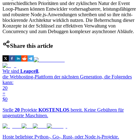
unterschiedlichen Prioritäten und der zyklischen Natur der Event
Loop-Phasen können Entwickler vorhersagbarere, leistungsfähigere
und robustere Node.js-Anwendungen schreiben und so ihre nicht-
blockierende Architektur wirklich nutzen. Die Beherrschung dieser
Konzepte ist der Schlüssel zur effektiven Verwaltung von
Concurrency und zum Debuggen komplexer asynchroner Abläufe.
Share this article
Wir sind
Leapcell
,
die Webhosting-Plattform der nächsten Generation, die Folgendes
kann:
20
=
$0
Stelle
20
Projekte
KOSTENLOS
bereit. Keine Gebühren für
ungenutzte Maschinen.
Hoste beliebige Python-, Go-, Rust- oder Node.js-Projekte.