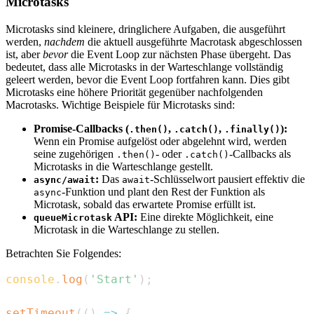
Microtasks
Microtasks sind kleinere, dringlichere Aufgaben, die ausgeführt
werden,
nachdem
die aktuell ausgeführte Macrotask abgeschlossen
ist, aber
bevor
die Event Loop zur nächsten Phase übergeht. Das
bedeutet, dass alle Microtasks in der Warteschlange vollständig
geleert werden, bevor die Event Loop fortfahren kann. Dies gibt
Microtasks eine höhere Priorität gegenüber nachfolgenden
Macrotasks. Wichtige Beispiele für Microtasks sind:
Promise-Callbacks (
,
,
):
.then()
.catch()
.finally()
Wenn ein Promise aufgelöst oder abgelehnt wird, werden
seine zugehörigen
- oder
-Callbacks als
.then()
.catch()
Microtasks in die Warteschlange gestellt.
:
Das
-Schlüsselwort pausiert effektiv die
async/await
await
-Funktion und plant den Rest der Funktion als
async
Microtask, sobald das erwartete Promise erfüllt ist.
API:
Eine direkte Möglichkeit, eine
queueMicrotask
Microtask in die Warteschlange zu stellen.
Betrachten Sie Folgendes:
console
.
log
(
'Start'
)
;
setTimeout
(
(
)
=>
{