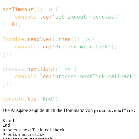
setTimeout
(
(
)
=>
{
console
.
log
(
'setTimeout macrotask'
)
;
}
,
0
)
;
Promise
.
resolve
(
)
.
then
(
(
)
=>
{
console
.
log
(
'Promise microtask'
)
;
}
)
;
process
.
nextTick
(
(
)
=>
{
console
.
log
(
'process.nextTick callback'
)
}
)
;
console
.
log
(
'End'
)
;
Die Ausgabe zeigt deutlich die Dominanz von
:
process.nextTick
Start

End

process.nextTick callback

Promise microtask
