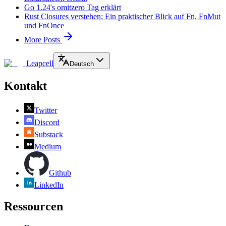
Go 1.24's omitzero Tag erklärt
Rust Closures verstehen: Ein praktischer Blick auf Fn, FnMut
und FnOnce
More Posts
Leapcell
Deutsch
Kontakt
Twitter
Discord
Substack
Medium
Github
LinkedIn
Ressourcen