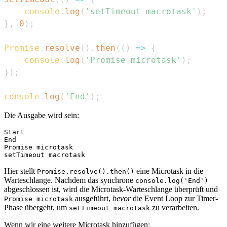
console
.
log
(
'setTimeout macrotask'
)
;
}
,
0
)
;
Promise
.
resolve
(
)
.
then
(
(
)
=>
{
console
.
log
(
'Promise microtask'
)
;
}
)
;
console
.
log
(
'End'
)
;
Die Ausgabe wird sein:
Start

End

Promise microtask

Hier stellt
eine Microtask in die
Promise.resolve().then()
Warteschlange. Nachdem das synchrone
console.log('End')
abgeschlossen ist, wird die Microtask-Warteschlange überprüft und
ausgeführt,
bevor
die Event Loop zur Timer-
Promise microtask
Phase übergeht, um
zu verarbeiten.
setTimeout macrotask
Wenn wir eine weitere Microtask hinzufügen: