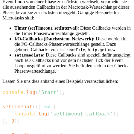
Event Loop von einer Phase zur nächsten wechselt, verarbeitet sie
alle ausstehenden Callbacks in der Macrotask-Warteschlange dieser
Phase, bevor sie zur nächsten übergeht. Gängige Beispiele für
Macrotasks sind:
Timer (setTimeout, setInterval):
Diese Callbacks werden in
die Timer-Phasenwarteschlange gestellt.
I/O-Callbacks (Dateisystem, Netzwerk):
Diese werden in
die I/O-Callbacks-Phasenwarteschlange gestellt. Dazu
gehören Callbacks von
,
usw.
fs.readFile
http.get
:
Diese Callbacks sind speziell dafür ausgelegt,
setImmediate
nach I/O-Callbacks und vor dem nächsten Tick der Event
Loop ausgeführt zu werden. Sie befinden sich in der Check-
Phasenwarteschlange.
Lassen Sie uns dies anhand eines Beispiels veranschaulichen:
console
.
log
(
'Start'
)
;
setTimeout
(
(
)
=>
{
console
.
log
(
'setTimeout callback'
)
;
}
,
0
)
;