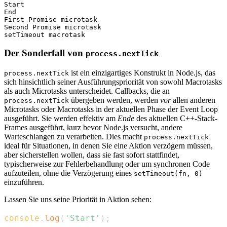
Start

End

First Promise microtask

Second Promise microtask

Der Sonderfall von
process.nextTick
ist ein einzigartiges Konstrukt in Node.js, das
process.nextTick
sich hinsichtlich seiner Ausführungspriorität von sowohl Macrotasks
als auch Microtasks unterscheidet. Callbacks, die an
übergeben werden, werden
vor
allen anderen
process.nextTick
Microtasks oder Macrotasks in der aktuellen Phase der Event Loop
ausgeführt. Sie werden effektiv am
Ende
des aktuellen C++-Stack-
Frames ausgeführt, kurz bevor Node.js versucht, andere
Warteschlangen zu verarbeiten. Dies macht
process.nextTick
ideal für Situationen, in denen Sie eine Aktion verzögern müssen,
aber sicherstellen wollen, dass sie fast sofort stattfindet,
typischerweise zur Fehlerbehandlung oder um synchronen Code
aufzuteilen, ohne die Verzögerung eines
setTimeout(fn, 0)
einzuführen.
Lassen Sie uns seine Priorität in Aktion sehen:
console
.
log
(
'Start'
)
;