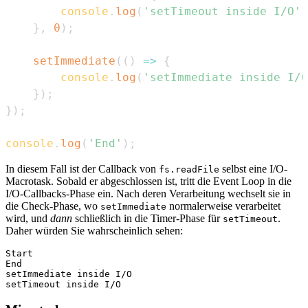
console
.
log
(
'setTimeout inside I/O'
)
}
,
0
)
;
setImmediate
(
(
)
=>
{
console
.
log
(
'setImmediate inside I/O
}
)
;
}
)
;
console
.
log
(
'End'
)
;
In diesem Fall ist der Callback von
selbst eine I/O-
fs.readFile
Macrotask. Sobald er abgeschlossen ist, tritt die Event Loop in die
I/O-Callbacks-Phase ein. Nach deren Verarbeitung wechselt sie in
die Check-Phase, wo
normalerweise verarbeitet
setImmediate
wird, und
dann
schließlich in die Timer-Phase für
.
setTimeout
Daher würden Sie wahrscheinlich sehen:
Start

End

setImmediate inside I/O
