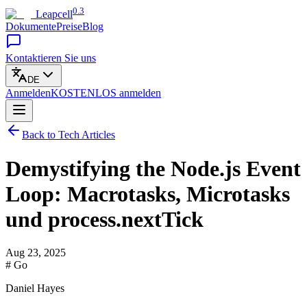
0.3
Leapcell
Dokumente
Preise
Blog
Kontaktieren Sie uns
DE
Anmelden
KOSTENLOS
anmelden
Back to Tech Articles
Demystifying the Node.js Event
Loop: Macrotasks, Microtasks
und process.nextTick
Aug 23, 2025
# Go
Daniel Hayes