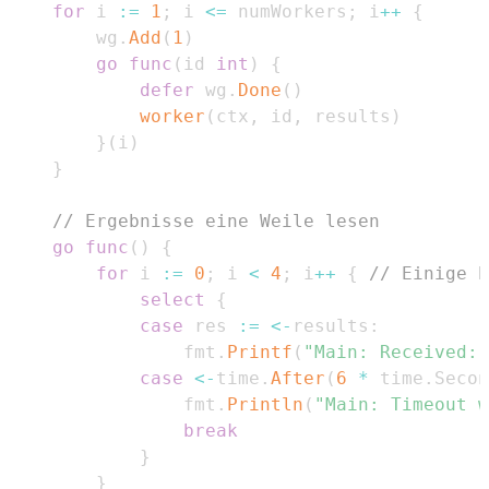
for
 i 
:=
1
;
 i 
<=
 numWorkers
;
 i
++
{
		wg
.
Add
(
1
)
go
func
(
id 
int
)
{
defer
 wg
.
Done
(
)
worker
(
ctx
,
 id
,
 results
)
}
(
i
)
}
// Ergebnisse eine Weile lesen
go
func
(
)
{
for
 i 
:=
0
;
 i 
<
4
;
 i
++
{
// Einige E
select
{
case
 res 
:=
<-
results
:
				fmt
.
Printf
(
"Main: Received: 
case
<-
time
.
After
(
6
*
 time
.
Secon
				fmt
.
Println
(
"Main: Timeout w
break
}
}