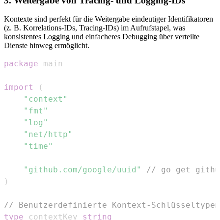
3. Weitergabe von Tracing- und Logging-IDs
Kontexte sind perfekt für die Weitergabe eindeutiger Identifikatoren
(z. B. Korrelations-IDs, Tracing-IDs) im Aufrufstapel, was
konsistentes Logging und einfacheres Debugging über verteilte
Dienste hinweg ermöglicht.
package
import
(
"context"
"fmt"
"log"
"net/http"
"time"
"github.com/google/uuid"
// go get githu
)
// Benutzerdefinierte Kontext-Schlüsseltypen
type
 contextKey 
string