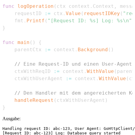
func
logOperation
(
ctx context
.
Context
,
 messa
	requestID 
:=
 ctx
.
Value
(
requestIDKey
(
"req
	fmt
.
Printf
(
"[Request ID: %s] Log: %s\n"
,
}
func
main
(
)
{
	parentCtx 
:=
 context
.
Background
(
)
// Eine Request-ID und einen User-Agent 
	ctxWithReqID 
:=
 context
.
WithValue
(
parent
	ctxWithUserAgent 
:=
 context
.
WithValue
(
ct
// Den Handler mit dem angereicherten Ko
handleRequest
(
ctxWithUserAgent
)
}
Ausgabe:
Handling request ID: abc-123, User Agent: GoHttpClient/