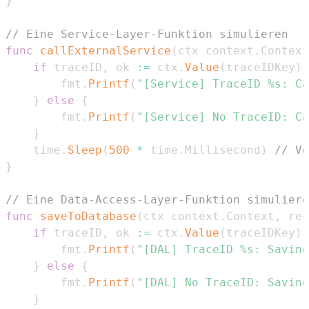
}
// Eine Service-Layer-Funktion simulieren
func
callExternalService
(
ctx context
.
Context
if
 traceID
,
 ok 
:=
 ctx
.
Value
(
traceIDKey
)
.
		fmt
.
Printf
(
"[Service] TraceID %s: Ca
}
else
{
		fmt
.
Printf
(
"[Service] No TraceID: Ca
}
	time
.
Sleep
(
500
*
 time
.
Millisecond
)
// Ve
}
// Eine Data-Access-Layer-Funktion simuliere
func
saveToDatabase
(
ctx context
.
Context
,
 rec
if
 traceID
,
 ok 
:=
 ctx
.
Value
(
traceIDKey
)
.
		fmt
.
Printf
(
"[DAL] TraceID %s: Saving
}
else
{
		fmt
.
Printf
(
"[DAL] No TraceID: Saving
}