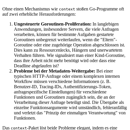
Ohne einen Mechanismus wie
stoßen Go-Programme oft
context
auf zwei erhebliche Herausforderungen:
Ungesteuerte Goroutinen-Proliferation:
In langlebigen
Anwendungen, insbesondere Servern, die viele Anfragen
verarbeiten, können für bestimmte Aufgaben gestartete
Goroutinen unbegrenzt weiterlaufen, wenn die "Eltern"-
Goroutine oder eine zugehörige Operation abgeschlossen ist.
Dies kann zu Ressourcenlecks, Hängern und unerwartetem
Verhalten führen. Wie signalisiert man einer Kind-Goroutine,
dass ihre Arbeit nicht mehr benötigt wird oder dass eine
Deadline abgelaufen ist?
Probleme bei der Metadaten-Weitergabe:
Bei einer
typischen HTTP-Anfrage oder einem komplexen internen
Workflow müssen verschiedene Informationen (z. B.
Benutzer-ID, Tracing-IDs, Authentifizierungs-Token,
anfragespezifische Einstellungen) für verschiedene
Funktionen und Goroutinen zugänglich sein, die an der
Verarbeitung dieser Anfrage beteiligt sind. Die Übergabe als
einzelne Funktionsargumente wird umständlich, fehleranfällig
und verletzt das "Prinzip der einmaligen Verantwortung" von
Funktionen.
Das
-Paket löst beide Probleme elegant, indem es eine
context