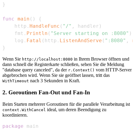
}
func
main
(
)
{
	http
.
HandleFunc
(
"/"
,
 handler
)
	fmt
.
Println
(
"Server starting on :8080"
)
	log
.
Fatal
(
http
.
ListenAndServe
(
":8080"
,
n
}
Wenn Sie
in Ihrem Browser öffnen und
http://localhost:8080
dann schnell die Registerkarte schließen, sehen Sie die Meldung
"database query canceled", da der
vom HTTP-Server
r.Context()
abgebrochen wird. Wenn Sie sie geöffnet lassen, tritt das
nach 3 Sekunden in Kraft.
WithTimeout
2. Goroutinen Fan-Out und Fan-In
Beim Starten mehrerer Goroutinen für die parallele Verarbeitung ist
ideal, um deren Beendigung zu
context.WithCancel
koordinieren.
package