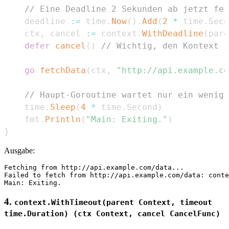
// Eine Deadline 2 Sekunden ab jetzt fes
	deadline 
:=
 time
.
Now
(
)
.
Add
(
2
*
 time
.
Seco
	ctx
,
 cancel 
:=
 context
.
WithDeadline
(
pare
defer
cancel
(
)
// Wichtig, den Kontext z
go
fetchData
(
ctx
,
"http://api.example.co
// Haupt-Goroutine wartet nur ein wenig
	time
.
Sleep
(
4
*
 time
.
Second
)
	fmt
.
Println
(
"Main: Exiting."
)
}
Ausgabe:
Fetching from http://api.example.com/data...

Failed to fetch from http://api.example.com/data: conte
4.
context.WithTimeout(parent Context, timeout
time.Duration) (ctx Context, cancel CancelFunc)