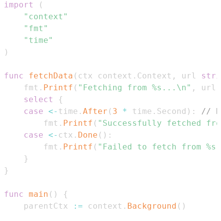
import
(
"context"
"fmt"
"time"
)
func
fetchData
(
ctx context
.
Context
,
 url 
stri
	fmt
.
Printf
(
"Fetching from %s...\n"
,
 url
)
select
{
case
<-
time
.
After
(
3
*
 time
.
Second
)
:
// N
		fmt
.
Printf
(
"Successfully fetched fro
case
<-
ctx
.
Done
(
)
:
		fmt
.
Printf
(
"Failed to fetch from %s:
}
}
func
main
(
)
{
	parentCtx 
:=
 context
.
Background
(
)