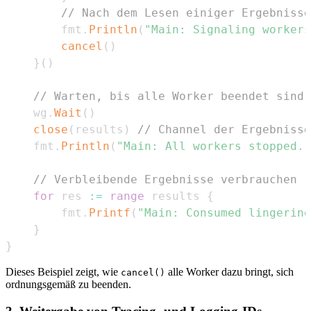
// Nach dem Lesen einiger Ergebnisse
		fmt
.
Println
(
"Main: Signaling workers
cancel
(
)
}
(
)
// Warten, bis alle Worker beendet sind
	wg
.
Wait
(
)
close
(
results
)
// Channel der Ergebnisse
	fmt
.
Println
(
"Main: All workers stopped. 
// Verbleibende Ergebnisse verbrauchen
for
 res 
:=
range
 results 
{
		fmt
.
Printf
(
"Main: Consumed lingering
}
}
Dieses Beispiel zeigt, wie
alle Worker dazu bringt, sich
cancel()
ordnungsgemäß zu beenden.