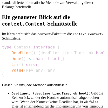
standardisierte, idiomatische Methode zur Verwaltung dieser
Belange bereitstellt.
Ein genauerer Blick auf die
-Schnittstelle
context.Context
Im Kern dreht sich das
-Paket um die
-
context
context.Context
Schnittstelle:
type
 Context 
interface
{
Deadline
(
)
(
deadline time
.
Time
,
 ok 
bool
)
Done
(
)
<-
chan
struct
{
}
Err
(
)
error
Value
(
key any
)
}
Lassen Sie uns jede Methode aufschlüsseln:
:
Gibt die
Deadline() (deadline time.Time, ok bool)
Zeit zurück, zu der der Kontext automatisch abgebrochen
wird. Wenn der Kontext keine Deadline hat, ist
.
ok
false
Dies ist entscheidend für die Implementierung von Timeouts