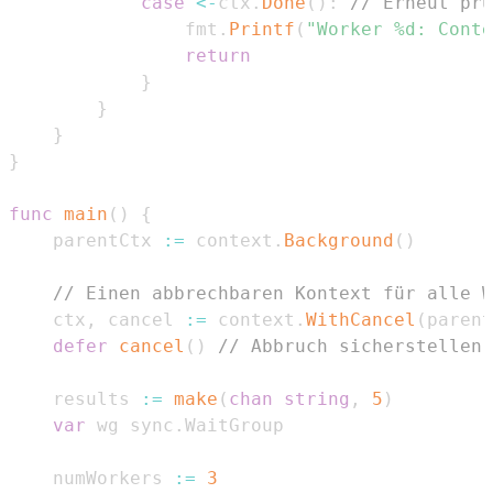
case
<-
ctx
.
Done
(
)
:
// Erneut prü
				fmt
.
Printf
(
"Worker %d: Conte
return
}
}
}
}
func
main
(
)
{
	parentCtx 
:=
 context
.
Background
(
)
// Einen abbrechbaren Kontext für alle W
	ctx
,
 cancel 
:=
 context
.
WithCancel
(
parent
defer
cancel
(
)
// Abbruch sicherstellen,
	results 
:=
make
(
chan
string
,
5
)
var
 wg sync
.
	numWorkers 
:=
3