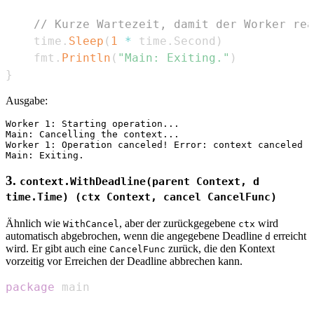
// Kurze Wartezeit, damit der Worker rea
	time
.
Sleep
(
1
*
 time
.
Second
)
	fmt
.
Println
(
"Main: Exiting."
)
}
Ausgabe:
Worker 1: Starting operation...

Main: Cancelling the context...

Worker 1: Operation canceled! Error: context canceled

3.
context.WithDeadline(parent Context, d
time.Time) (ctx Context, cancel CancelFunc)
Ähnlich wie
, aber der zurückgegebene
wird
WithCancel
ctx
automatisch abgebrochen, wenn die angegebene Deadline
erreicht
d
wird. Er gibt auch eine
zurück, die den Kontext
CancelFunc
vorzeitig vor Erreichen der Deadline abbrechen kann.
package