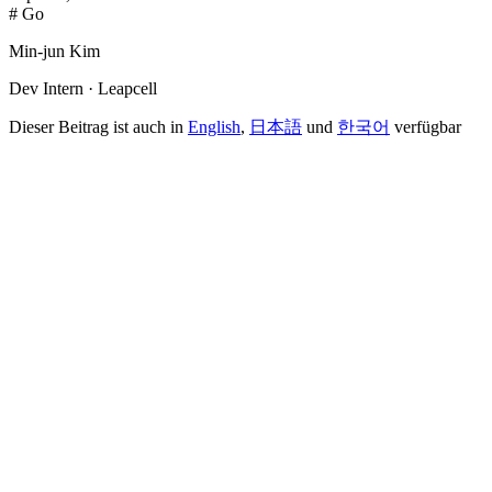
# Go
Min-jun Kim
Dev Intern · Leapcell
Dieser Beitrag ist auch in
English
,
日本語
und
한국어
verfügbar