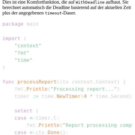
Dies ist eine Komfortfunktion, die auf
aufbaut. Sie
WithDeadline
berechnet automatisch die Deadline basierend auf der aktuellen Zeit
plus der angegebenen
-Dauer.
timeout
package
import
(
"context"
"fmt"
"time"
)
func
processReport
(
ctx context
.
Context
)
{
	fmt
.
Println
(
"Processing report..."
)
	timer 
:=
 time
.
NewTimer
(
4
*
 time
.
Second
)
select
{
case
<-
timer
.
C
:
		fmt
.
Println
(
"Report processing compl
case
<-
ctx
.
Done
(
)
: