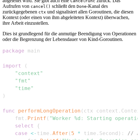
abgeleitet wird. Sie gibt auch eine
zurück. Das
CancelFunc
Aufrufen von
schließt den
-Kanal des
cancel()
Done
zurückgegebenen
und signalisiert allen Goroutinen, die diesen
ctx
Kontext (oder einen von ihm abgeleiteten Kontext) überwachen,
ihre Arbeit einzustellen.
Dies ist grundlegend für die anmutige Beendigung von Operationen
oder die Begrenzung der Lebensdauer von Kind-Goroutinen.
package
import
(
"context"
"fmt"
"time"
)
func
performLongOperation
(
ctx context
.
Contex
	fmt
.
Printf
(
"Worker %d: Starting operatio
select
{
case
<-
time
.
After
(
5
*
 time
.
Second
)
:
// A