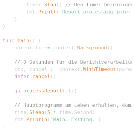
		timer
.
Stop
(
)
// Den Timer bereinigen
		fmt
.
Printf
(
"Report processing interr
}
}
func
main
(
)
{
	parentCtx 
:=
 context
.
Background
(
)
// 3 Sekunden für die Berichtverarbeitun
	ctx
,
 cancel 
:=
 context
.
WithTimeout
(
paren
defer
cancel
(
)
go
processReport
(
ctx
)
// Hauptprogramm am Leben erhalten, dami
	time
.
Sleep
(
5
*
 time
.
Second
)
	fmt
.
Println
(
"Main: Exiting."
)
}