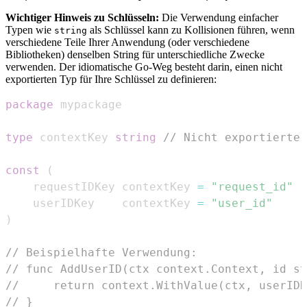
Wichtiger Hinweis zu Schlüsseln:
Die Verwendung einfacher
Typen wie
als Schlüssel kann zu Kollisionen führen, wenn
string
verschiedene Teile Ihrer Anwendung (oder verschiedene
Bibliotheken) denselben String für unterschiedliche Zwecke
verwenden. Der idiomatische Go-Weg besteht darin, einen nicht
exportierten Typ für Ihre Schlüssel zu definieren:
package
type
 contextKey 
string
// Nicht exportierter
const
(
    requestIDKey contextKey 
=
"request_id"
    userIDKey    contextKey 
=
"user_id"
)
// Beispielhafte Verwendung:
// func AddUserID(ctx context.Context, id st
//     return context.WithValue(ctx, userIDK
// }