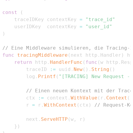
const
(
	traceIDKey contextKey 
=
"trace_id"
	userIDKey  contextKey 
=
"user_id"
)
// Eine Middleware simulieren, die Tracing-I
func
tracingMiddleware
(
next http
.
Handler
)
 ht
return
 http
.
HandlerFunc
(
func
(
w http
.
Resp
		traceID 
:=
 uuid
.
New
(
)
.
String
(
)
		log
.
Printf
(
"[TRACING] New Request - 
// Einen neuen Kontext mit der Trace
		ctx 
:=
 context
.
WithValue
(
r
.
Context
(
)
		r 
=
 r
.
WithContext
(
ctx
)
// Request-Ko
		next
.
ServeHTTP
(
w
,
 r
)
}
)