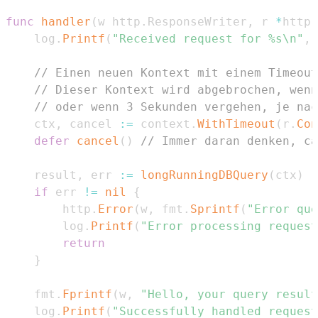
func
handler
(
w http
.
ResponseWriter
,
 r 
*
http
.
	log
.
Printf
(
"Received request for %s\n"
,
 
// Einen neuen Kontext mit einem Timeout
// Dieser Kontext wird abgebrochen, wenn
// oder wenn 3 Sekunden vergehen, je nac
	ctx
,
 cancel 
:=
 context
.
WithTimeout
(
r
.
Con
defer
cancel
(
)
// Immer daran denken, ca
	result
,
 err 
:=
longRunningDBQuery
(
ctx
)
if
 err 
!=
nil
{
		http
.
Error
(
w
,
 fmt
.
Sprintf
(
"Error que
		log
.
Printf
(
"Error processing request
return
}
	fmt
.
Fprintf
(
w
,
"Hello, your query result
	log
.
Printf
(
"Successfully handled request