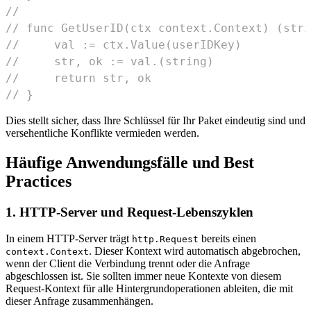
//
// func GetUserID(ctx context.Context) (stri
//     val := ctx.Value(userIDKey)
//     str, ok := val.(string)
//     return str, ok
// }
Dies stellt sicher, dass Ihre Schlüssel für Ihr Paket eindeutig sind und
versehentliche Konflikte vermieden werden.
Häufige Anwendungsfälle und Best
Practices
1. HTTP-Server und Request-Lebenszyklen
In einem HTTP-Server trägt
bereits einen
http.Request
. Dieser Kontext wird automatisch abgebrochen,
context.Context
wenn der Client die Verbindung trennt oder die Anfrage
abgeschlossen ist. Sie sollten immer neue Kontexte von diesem
Request-Kontext für alle Hintergrundoperationen ableiten, die mit
dieser Anfrage zusammenhängen.