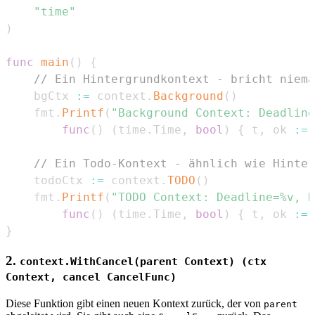
"time"
)
func
main
(
)
{
// Ein Hintergrundkontext - bricht niema
	bgCtx 
:=
 context
.
Background
(
)
	fmt
.
Printf
(
"Background Context: Deadline
func
(
)
(
time
.
Time
,
bool
)
{
 t
,
 ok 
:=
 
// Ein Todo-Kontext - ähnlich wie Hinter
	todoCtx 
:=
 context
.
TODO
(
)
	fmt
.
Printf
(
"TODO Context: Deadline=%v, 
func
(
)
(
time
.
Time
,
bool
)
{
 t
,
 ok 
:=
 
}
2.
context.WithCancel(parent Context) (ctx
Context, cancel CancelFunc)
Diese Funktion gibt einen neuen Kontext zurück, der von
parent