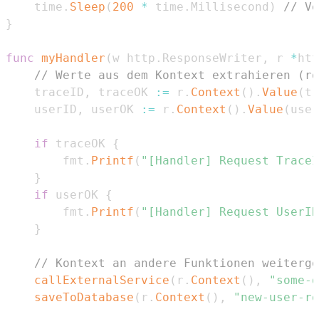
	time
.
Sleep
(
200
*
 time
.
Millisecond
)
// Ve
}
func
myHandler
(
w http
.
ResponseWriter
,
 r 
*
htt
// Werte aus dem Kontext extrahieren (ro
	traceID
,
 traceOK 
:=
 r
.
Context
(
)
.
Value
(
tr
	userID
,
 userOK 
:=
 r
.
Context
(
)
.
Value
(
user
if
 traceOK 
{
		fmt
.
Printf
(
"[Handler] Request TraceI
}
if
 userOK 
{
		fmt
.
Printf
(
"[Handler] Request UserID
}
// Kontext an andere Funktionen weiterge
callExternalService
(
r
.
Context
(
)
,
"some-d
saveToDatabase
(
r
.
Context
(
)
,
"new-user-re