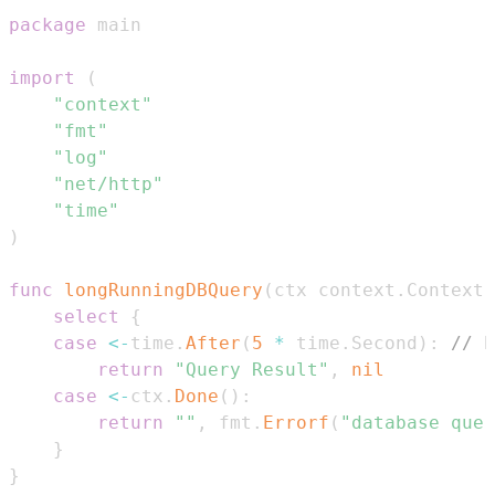
package
import
(
"context"
"fmt"
"log"
"net/http"
"time"
)
func
longRunningDBQuery
(
ctx context
.
Context
)
select
{
case
<-
time
.
After
(
5
*
 time
.
Second
)
:
// L
return
"Query Result"
,
nil
case
<-
ctx
.
Done
(
)
:
return
""
,
 fmt
.
Errorf
(
"database quer
}
}