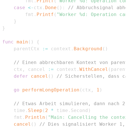
		fmt
.
Printf
(
"Worker %d: Operation com
case
<-
ctx
.
Done
(
)
:
// Abbruchsignal abhö
		fmt
.
Printf
(
"Worker %d: Operation can
}
}
func
main
(
)
{
	parentCtx 
:=
 context
.
Background
(
)
// Einen abbrechbaren Kontext von parent
	ctx
,
 cancel 
:=
 context
.
WithCancel
(
parent
defer
cancel
(
)
// Sicherstellen, dass ca
go
performLongOperation
(
ctx
,
1
)
// Etwas Arbeit simulieren, dann nach 2 
	time
.
Sleep
(
2
*
 time
.
Second
)
	fmt
.
Println
(
"Main: Cancelling the contex
cancel
(
)
// Dies signalisiert Worker 1, 