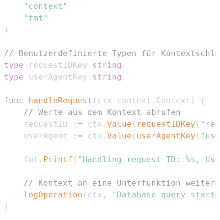
"context"
"fmt"
)
// Benutzerdefinierte Typen für Kontextschlü
type
 requestIDKey 
string
type
 userAgentKey 
string
func
handleRequest
(
ctx context
.
Context
)
{
// Werte aus dem Kontext abrufen
	requestID 
:=
 ctx
.
Value
(
requestIDKey
(
"req
	userAgent 
:=
 ctx
.
Value
(
userAgentKey
(
"use
	fmt
.
Printf
(
"Handling request ID: %s, Use
// Kontext an eine Unterfunktion weiterg
logOperation
(
ctx
,
"Database query starte
}