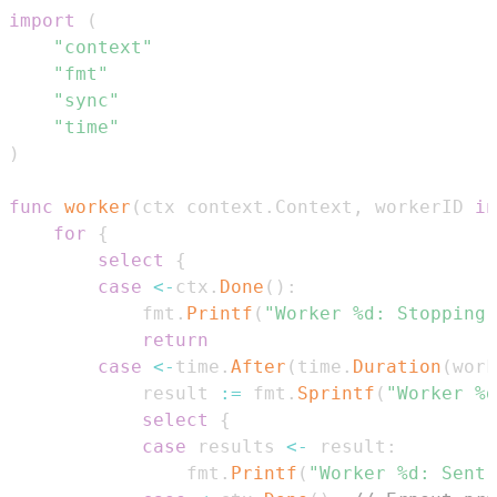
import
(
"context"
"fmt"
"sync"
"time"
)
func
worker
(
ctx context
.
Context
,
 workerID 
in
for
{
select
{
case
<-
ctx
.
Done
(
)
:
			fmt
.
Printf
(
"Worker %d: Stopping 
return
case
<-
time
.
After
(
time
.
Duration
(
work
			result 
:=
 fmt
.
Sprintf
(
"Worker %d
select
{
case
 results 
<-
 result
:
				fmt
.
Printf
(
"Worker %d: Sent 