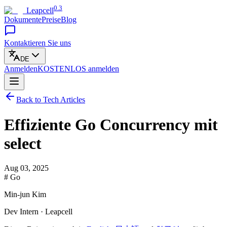
0.3
Leapcell
Dokumente
Preise
Blog
Kontaktieren Sie uns
DE
Anmelden
KOSTENLOS
anmelden
Back to Tech Articles
Effiziente Go Concurrency mit
select
Aug 03, 2025
# Go
Min-jun Kim
Dev Intern · Leapcell