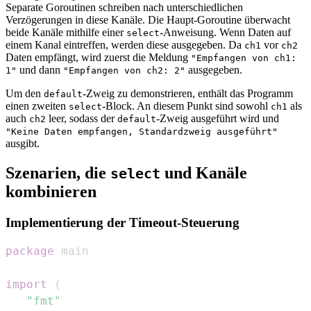
Separate Goroutinen schreiben nach unterschiedlichen
Verzögerungen in diese Kanäle. Die Haupt-Goroutine überwacht
beide Kanäle mithilfe einer
-Anweisung. Wenn Daten auf
select
einem Kanal eintreffen, werden diese ausgegeben. Da
vor
ch1
ch2
Daten empfängt, wird zuerst die Meldung
"Empfangen von ch1:
und dann
ausgegeben.
1"
"Empfangen von ch2: 2"
Um den
-Zweig zu demonstrieren, enthält das Programm
default
einen zweiten
-Block. An diesem Punkt sind sowohl
als
select
ch1
auch
leer, sodass der
-Zweig ausgeführt wird und
ch2
default
"Keine Daten empfangen, Standardzweig ausgeführt"
ausgibt.
Szenarien, die
und Kanäle
select
kombinieren
Implementierung der Timeout-Steuerung
package
import
(
"fmt"