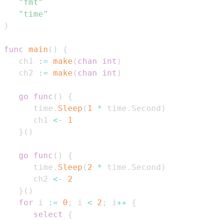
"fmt"
"time"
)
func
main
(
)
{
   ch1 
:=
make
(
chan
int
)
   ch2 
:=
make
(
chan
int
)
go
func
(
)
{
      time
.
Sleep
(
1
*
 time
.
Second
)
      ch1 
<-
1
}
(
)
go
func
(
)
{
      time
.
Sleep
(
2
*
 time
.
Second
)
      ch2 
<-
2
}
(
)
for
 i 
:=
0
;
 i 
<
2
;
 i
++
{
select
{