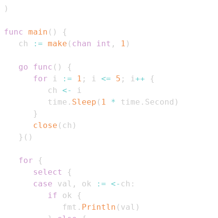
)
func
main
(
)
{
   ch 
:=
make
(
chan
int
,
1
)
go
func
(
)
{
for
 i 
:=
1
;
 i 
<=
5
;
 i
++
{
         ch 
<-
         time
.
Sleep
(
1
*
 time
.
Second
)
}
close
(
ch
)
}
(
)
for
{
select
{
case
 val
,
 ok 
:=
<-
ch
:
if
 ok 
{
            fmt
.
Println
(
val
)