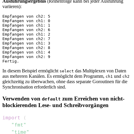
Ausführungsergebnis
(Reihenfolge kann bei jeder Ausführung
variieren):
Empfangen von ch2: 5

Empfangen von ch1: 0

Empfangen von ch1: 1

Empfangen von ch2: 6

Empfangen von ch1: 2

Empfangen von ch2: 7

Empfangen von ch1: 3

Empfangen von ch2: 8

Empfangen von ch1: 4

Empfangen von ch2: 9

In diesem Beispiel ermöglicht
das Multiplexen von Daten
select
aus mehreren Kanälen. Es ermöglicht dem Programm,
und
ch1
ch2
gleichzeitig zu überwachen, ohne dass separate Goroutinen für die
Synchronisation erforderlich sind.
Verwenden von
zum Erreichen von nicht-
default
blockierenden Lese- und Schreibvorgängen
import
(
"fmt"
"time"