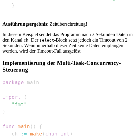
}
}
Ausführungsergebnis
: Zeitüberschreitung!
In diesem Beispiel sendet das Programm nach 3 Sekunden Daten in
den Kanal
. Der
-Block setzt jedoch ein Timeout von 2
ch
select
Sekunden. Wenn innerhalb dieser Zeit keine Daten empfangen
werden, wird der Timeout-Fall ausgelöst.
Implementierung der Multi-Task-Concurrency-
Steuerung
package
import
(
"fmt"
)
func
main
(
)
{
   ch 
:=
make
(
chan
int
)