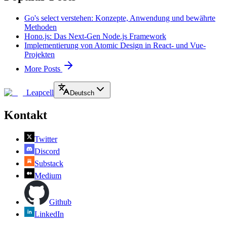
Go's select verstehen: Konzepte, Anwendung und bewährte
Methoden
Hono.js: Das Next-Gen Node.js Framework
Implementierung von Atomic Design in React- und Vue-
Projekten
More Posts
Leapcell
Deutsch
Kontakt
Twitter
Discord
Substack
Medium
Github
LinkedIn