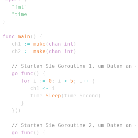
"fmt"
"time"
)
func
main
(
)
{
   ch1 
:=
make
(
chan
int
)
   ch2 
:=
make
(
chan
int
)
// Starten Sie Goroutine 1, um Daten an c
go
func
(
)
{
for
 i 
:=
0
;
 i 
<
5
;
 i
++
{
         ch1 
<-
         time
.
Sleep
(
time
.
Second
)
}
}
(
)
// Starten Sie Goroutine 2, um Daten an c
go
func
(
)
{