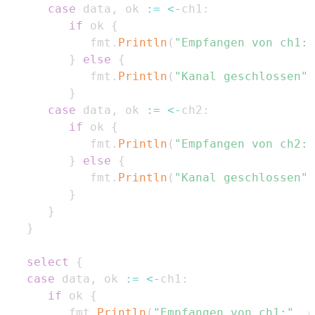
case
 data
,
 ok 
:=
<-
ch1
:
if
 ok 
{
            fmt
.
Println
(
"Empfangen von ch1:"
}
else
{
            fmt
.
Println
(
"Kanal geschlossen"
)
}
case
 data
,
 ok 
:=
<-
ch2
:
if
 ok 
{
            fmt
.
Println
(
"Empfangen von ch2:"
}
else
{
            fmt
.
Println
(
"Kanal geschlossen"
)
}
}
}
select
{
case
 data
,
 ok 
:=
<-
ch1
:
if
 ok 
{
         fmt
.
Println
(
"Empfangen von ch1:"
,
 d