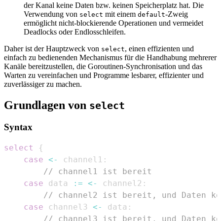
der Kanal keine Daten bzw. keinen Speicherplatz hat. Die
Verwendung von
mit einem
-Zweig
select
default
ermöglicht nicht-blockierende Operationen und vermeidet
Deadlocks oder Endlosschleifen.
Daher ist der Hauptzweck von
, einen effizienten und
select
einfach zu bedienenden Mechanismus für die Handhabung mehrerer
Kanäle bereitzustellen, die Goroutinen-Synchronisation und das
Warten zu vereinfachen und Programme lesbarer, effizienter und
zuverlässiger zu machen.
Grundlagen von
select
Syntax
select
{
case
<-
 channel1
:
// channel1 ist bereit
case
 data 
:=
<-
 channel2
:
// channel2 ist bereit, und Daten kö
case
 channel3 
<-
 data
:
// channel3 ist bereit, und Daten kö