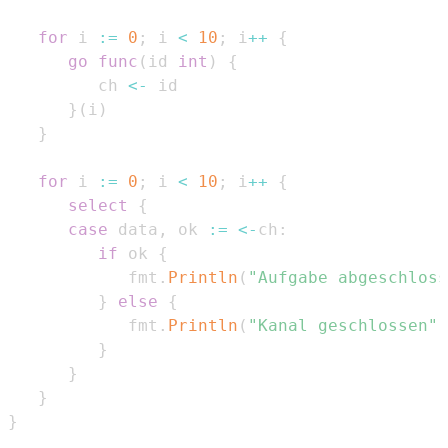
for
 i 
:=
0
;
 i 
<
10
;
 i
++
{
go
func
(
id 
int
)
{
         ch 
<-
}
(
i
)
}
for
 i 
:=
0
;
 i 
<
10
;
 i
++
{
select
{
case
 data
,
 ok 
:=
<-
ch
:
if
 ok 
{
            fmt
.
Println
(
"Aufgabe abgeschloss
}
else
{
            fmt
.
Println
(
"Kanal geschlossen"
)
}
}
}
}