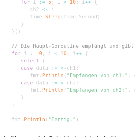
for
 i 
:=
5
;
 i 
<
10
;
 i
++
{
         ch2 
<-
         time
.
Sleep
(
time
.
Second
)
}
}
(
)
// Die Haupt-Goroutine empfängt und gibt 
for
 i 
:=
0
;
 i 
<
10
;
 i
++
{
select
{
case
 data 
:=
<-
ch1
:
         fmt
.
Println
(
"Empfangen von ch1:"
,
 d
case
 data 
:=
<-
ch2
:
         fmt
.
Println
(
"Empfangen von ch2:"
,
 d
}
}
   fmt
.
Println
(
"Fertig."
)
}