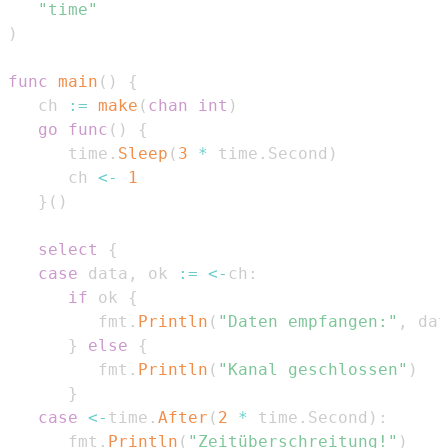
"time"
)
func
main
(
)
{
   ch 
:=
make
(
chan
int
)
go
func
(
)
{
      time
.
Sleep
(
3
*
 time
.
Second
)
      ch 
<-
1
}
(
)
select
{
case
 data
,
 ok 
:=
<-
ch
:
if
 ok 
{
         fmt
.
Println
(
"Daten empfangen:"
,
 dat
}
else
{
         fmt
.
Println
(
"Kanal geschlossen"
)
}
case
<-
time
.
After
(
2
*
 time
.
Second
)
:
      fmt
.
Println
(
"Zeitüberschreitung!"
)