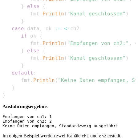
}
else
{
         fmt
.
Println
(
"Kanal geschlossen"
)
}
case
 data
,
 ok 
:=
<-
ch2
:
if
 ok 
{
         fmt
.
Println
(
"Empfangen von ch2:"
,
 d
}
else
{
         fmt
.
Println
(
"Kanal geschlossen"
)
}
default
:
      fmt
.
Println
(
"Keine Daten empfangen, St
}
}
Ausführungsergebnis
Empfangen von ch1: 1

Empfangen von ch2: 2

Im obigen Beispiel werden zwei Kanäle
und
erstellt.
ch1
ch2