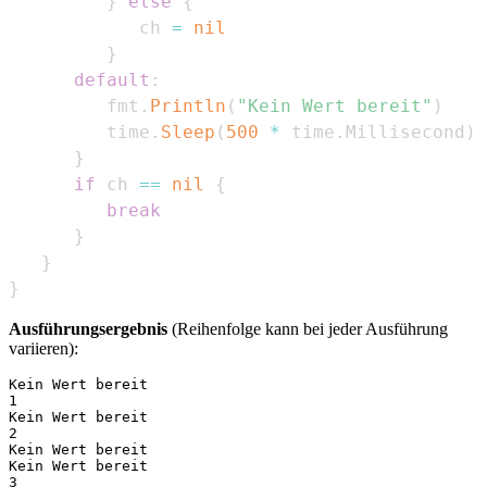
}
else
{
            ch 
=
nil
}
default
:
         fmt
.
Println
(
"Kein Wert bereit"
)
         time
.
Sleep
(
500
*
 time
.
Millisecond
)
}
if
 ch 
==
nil
{
break
}
}
}
Ausführungsergebnis
(Reihenfolge kann bei jeder Ausführung
variieren):
Kein Wert bereit

1

Kein Wert bereit

2

Kein Wert bereit

Kein Wert bereit

3
