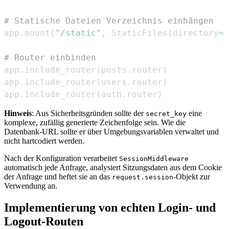
# Statische Dateien Verzeichnis einhängen
app
.
mount
(
"/static"
,
 StaticFiles
(
directory
=
"
# Router einbinden
app
.
include_router
(
posts
.
router
)
app
.
include_router
(
users
.
router
)
app
.
include_router
(
auth
.
router
)
Hinweis
: Aus Sicherheitsgründen sollte der
eine
secret_key
komplexe, zufällig generierte Zeichenfolge sein. Wie die
Datenbank-URL sollte er über Umgebungsvariablen verwaltet und
nicht hartcodiert werden.
Nach der Konfiguration verarbeitet
SessionMiddleware
automatisch jede Anfrage, analysiert Sitzungsdaten aus dem Cookie
der Anfrage und heftet sie an das
-Objekt zur
request.session
Verwendung an.
Implementierung von echten Login- und
Logout-Routen