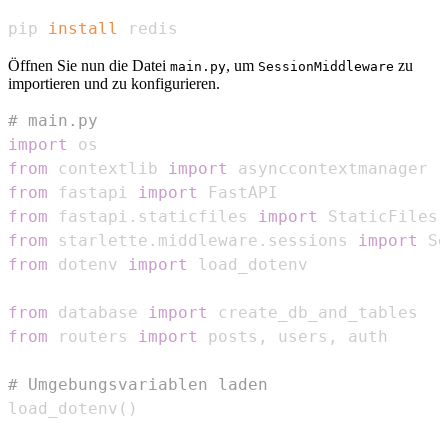
pip 
install
 redis
Öffnen Sie nun die Datei
, um
zu
main.py
SessionMiddleware
importieren und zu konfigurieren.
# main.py
import
from
 contextlib 
import
from
 fastapi 
import
from
 fastapi
.
staticfiles 
import
from
 starlette
.
middleware
.
sessions 
import
 Se
from
 dotenv 
import
from
 database 
import
from
 routers 
import
 posts
,
 users
,
# Umgebungsvariablen laden
load_dotenv
(
)