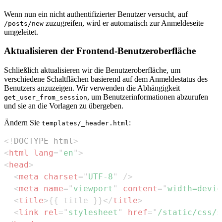
Wenn nun ein nicht authentifizierter Benutzer versucht, auf
zuzugreifen, wird er automatisch zur Anmeldeseite
/posts/new
umgeleitet.
Aktualisieren der Frontend-Benutzeroberfläche
Schließlich aktualisieren wir die Benutzeroberfläche, um
verschiedene Schaltflächen basierend auf dem Anmeldestatus des
Benutzers anzuzeigen. Wir verwenden die Abhängigkeit
, um Benutzerinformationen abzurufen
get_user_from_session
und sie an die Vorlagen zu übergeben.
Ändern Sie
:
templates/_header.html
<!
DOCTYPE
html
>
<
html
lang
=
"
en
"
>
<
head
>
<
meta
charset
=
"
UTF-8
"
/>
<
meta
name
=
"
viewport
"
content
=
"
width=devic
<
title
>
{{ title }}
</
title
>
<
link
rel
=
"
stylesheet
"
href
=
"
/static/css/s