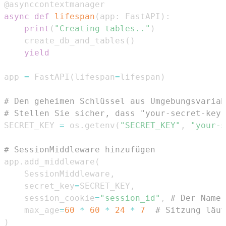
@asynccontextmanager
async
def
lifespan
(
app
:
 FastAPI
)
:
print
(
"Creating tables.."
)
    create_db_and_tables
(
)
yield
app 
=
 FastAPI
(
lifespan
=
lifespan
)
# Den geheimen Schlüssel aus Umgebungsvariab
# Stellen Sie sicher, dass "your-secret-key"
SECRET_KEY 
=
 os
.
getenv
(
"SECRET_KEY"
,
"your-s
# SessionMiddleware hinzufügen
app
.
add_middleware
(
    SessionMiddleware
,
    secret_key
=
SECRET_KEY
,
    session_cookie
=
"session_id"
,
# Der Name 
    max_age
=
60
*
60
*
24
*
7
# Sitzung läuf
)