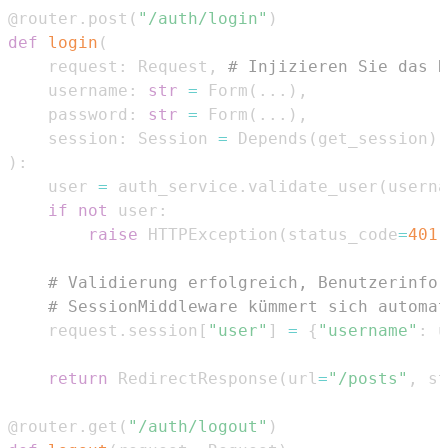
@router
.
post
(
"/auth/login"
)
def
login
(
    request
:
 Request
,
# Injizieren Sie das R
    username
:
str
=
 Form
(
.
.
.
)
,
    password
:
str
=
 Form
(
.
.
.
)
,
    session
:
 Session 
=
 Depends
(
get_session
)
)
:
    user 
=
 auth_service
.
validate_user
(
userna
if
not
 user
:
raise
 HTTPException
(
status_code
=
401
,
# Validierung erfolgreich, Benutzerinfor
# SessionMiddleware kümmert sich automat
    request
.
session
[
"user"
]
=
{
"username"
:
 u
return
 RedirectResponse
(
url
=
"/posts"
,
 st
@router
.
get
(
"/auth/logout"
)