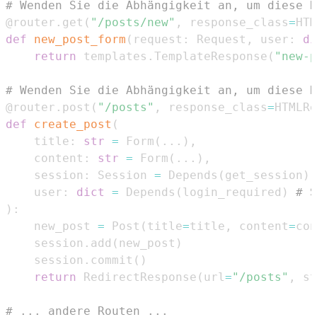
# Wenden Sie die Abhängigkeit an, um diese R
@router
.
get
(
"/posts/new"
,
 response_class
=
HTM
def
new_post_form
(
request
:
 Request
,
 user
:
di
return
 templates
.
TemplateResponse
(
"new-p
# Wenden Sie die Abhängigkeit an, um diese R
@router
.
post
(
"/posts"
,
 response_class
=
HTMLRe
def
create_post
(
    title
:
str
=
 Form
(
.
.
.
)
,
    content
:
str
=
 Form
(
.
.
.
)
,
    session
:
 Session 
=
 Depends
(
get_session
)
,
    user
:
dict
=
 Depends
(
login_required
)
# S
)
:
    new_post 
=
 Post
(
title
=
title
,
 content
=
con
    session
.
add
(
new_post
)
    session
.
commit
(
)
return
 RedirectResponse
(
url
=
"/posts"
,
 st
# ... andere Routen ...