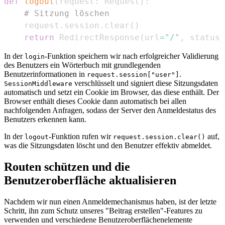
def
logout
(
request
:
 Request
)
:
# Sitzung löschen
    request
.
session
.
clear
(
)
return
 RedirectResponse
(
url
=
"/"
,
 status_
In der
-Funktion speichern wir nach erfolgreicher Validierung
login
des Benutzers ein Wörterbuch mit grundlegenden
Benutzerinformationen in
.
request.session["user"]
verschlüsselt und signiert diese Sitzungsdaten
SessionMiddleware
automatisch und setzt ein Cookie im Browser, das diese enthält. Der
Browser enthält dieses Cookie dann automatisch bei allen
nachfolgenden Anfragen, sodass der Server den Anmeldestatus des
Benutzers erkennen kann.
In der
-Funktion rufen wir
auf,
logout
request.session.clear()
was die Sitzungsdaten löscht und den Benutzer effektiv abmeldet.
Routen schützen und die
Benutzeroberfläche aktualisieren
Nachdem wir nun einen Anmeldemechanismus haben, ist der letzte
Schritt, ihn zum Schutz unseres "Beitrag erstellen"-Features zu
verwenden und verschiedene Benutzeroberflächenelemente