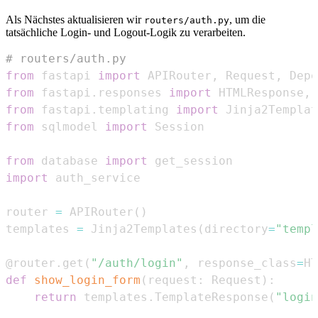
Als Nächstes aktualisieren wir
, um die
routers/auth.py
tatsächliche Login- und Logout-Logik zu verarbeiten.
# routers/auth.py
from
 fastapi 
import
 APIRouter
,
 Request
,
 Depe
from
 fastapi
.
responses 
import
 HTMLResponse
,
from
 fastapi
.
templating 
import
from
 sqlmodel 
import
from
 database 
import
import
router 
=
 APIRouter
(
)
templates 
=
 Jinja2Templates
(
directory
=
"templ
@router
.
get
(
"/auth/login"
,
 response_class
=
HT
def
show_login_form
(
request
:
 Request
)
:
return
 templates
.
TemplateResponse
(
"login