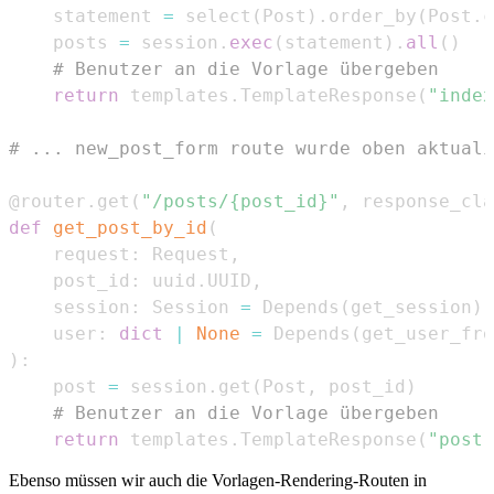
    statement 
=
 select
(
Post
)
.
order_by
(
Post
.
c
    posts 
=
 session
.
exec
(
statement
)
.
all
(
)
# Benutzer an die Vorlage übergeben
return
 templates
.
TemplateResponse
(
"index
# ... new_post_form route wurde oben aktuali
@router
.
get
(
"/posts/{post_id}"
,
 response_cla
def
get_post_by_id
(
    request
:
 Request
,
    post_id
:
 uuid
.
UUID
,
    session
:
 Session 
=
 Depends
(
get_session
)
,
    user
:
dict
|
None
=
 Depends
(
get_user_fro
)
:
    post 
=
 session
.
get
(
Post
,
 post_id
)
# Benutzer an die Vorlage übergeben
return
 templates
.
TemplateResponse
(
"post.
Ebenso müssen wir auch die Vorlagen-Rendering-Routen in