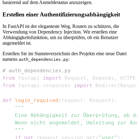
basierend auf dem Anmeldestatus anzuzeigen.
Erstellen einer Authentifizierungsabhängigkeit
In FastAPI ist der eleganteste Weg, Routen zu schützen, die
Verwendung von Dependency Injection. Wir erstellen eine
Abhängigkeitsfunktion, um zu überprüfen, ob ein Benutzer
angemeldet ist.
Erstellen Sie im Stammverzeichnis des Projekts eine neue Datei
namens
:
auth_dependencies.py
# auth_dependencies.py
from
 fastapi 
import
 Request
,
 Depends
,
 HTTPEx
from
 fastapi
.
responses 
import
def
login_required
(
request
:
 Request
)
:
    """
if
not
 request
.
session
.
get
(
"user"
)
: