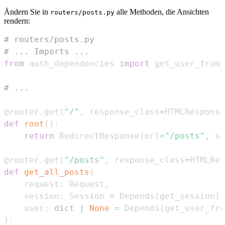
Ändern Sie in
alle Methoden, die Ansichten
routers/posts.py
rendern:
# routers/posts.py
# ... Imports ...
from
 auth_dependencies 
import
 get_user_from
# ...
@router
.
get
(
"/"
,
 response_class
=
HTMLResponse
def
root
(
)
:
return
 RedirectResponse
(
url
=
"/posts"
,
 st
@router
.
get
(
"/posts"
,
 response_class
=
HTMLRes
def
get_all_posts
(
    request
:
 Request
,
    session
:
 Session 
=
 Depends
(
get_session
)
,
    user
:
dict
|
None
=
 Depends
(
get_user_fro
)
: