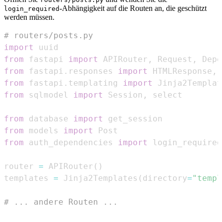
-Abhängigkeit auf die Routen an, die geschützt
login_required
werden müssen.
# routers/posts.py
import
from
 fastapi 
import
 APIRouter
,
 Request
,
 Depe
from
 fastapi
.
responses 
import
 HTMLResponse
,
from
 fastapi
.
templating 
import
from
 sqlmodel 
import
 Session
,
from
 database 
import
from
 models 
import
from
 auth_dependencies 
import
 login_required
router 
=
 APIRouter
(
)
templates 
=
 Jinja2Templates
(
directory
=
"templ
# ... andere Routen ...