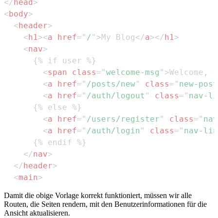
</
head
>
<
body
>
<
header
>
<
h1
>
<
a
href
=
"
/
"
>
My Blog
</
a
>
</
h1
>
<
nav
>
<
span
class
=
"
welcome-msg
"
>
Welcome, {
<
a
href
=
"
/posts/new
"
class
=
"
new-post
<
a
href
=
"
/auth/logout
"
class
=
"
nav-li
<
a
href
=
"
/users/register
"
class
=
"
nav
<
a
href
=
"
/auth/login
"
class
=
"
nav-lin
</
nav
>
</
header
>
<
main
>
Damit die obige Vorlage korrekt funktioniert, müssen wir alle
Routen, die Seiten rendern, mit den Benutzerinformationen für die
Ansicht aktualisieren.