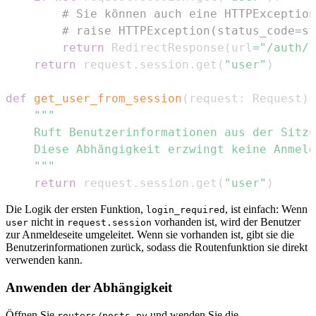
# Sie können auch eine HTTPException
# raise HTTPException(status_code=st
return
 RedirectResponse
(
url
=
"/auth/l
return
 request
.
session
.
get
(
"user"
)
def
get_user_from_session
(
request
:
 Request
)
    """
return
 request
.
session
.
get
(
"user"
)
Die Logik der ersten Funktion,
, ist einfach: Wenn
login_required
nicht in
vorhanden ist, wird der Benutzer
user
request.session
zur Anmeldeseite umgeleitet. Wenn sie vorhanden ist, gibt sie die
Benutzerinformationen zurück, sodass die Routenfunktion sie direkt
verwenden kann.
Anwenden der Abhängigkeit
Öffnen Sie
und wenden Sie die
routers/posts.py