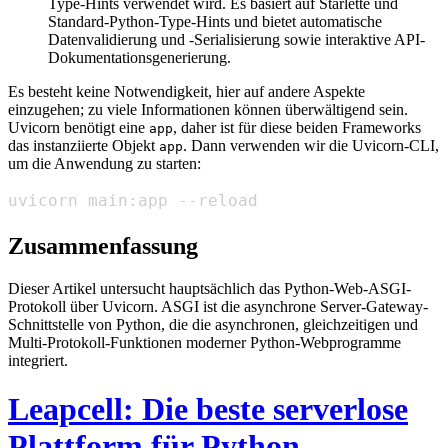
Type-Hints verwendet wird. Es basiert auf Starlette und
Standard-Python-Type-Hints und bietet automatische
Datenvalidierung und -Serialisierung sowie interaktive API-
Dokumentationsgenerierung.
Es besteht keine Notwendigkeit, hier auf andere Aspekte
einzugehen; zu viele Informationen können überwältigend sein.
Uvicorn benötigt eine
, daher ist für diese beiden Frameworks
app
das instanziierte Objekt
. Dann verwenden wir die Uvicorn-CLI,
app
um die Anwendung zu starten:
uvicorn main:app --reload
Zusammenfassung
Dieser Artikel untersucht hauptsächlich das Python-Web-ASGI-
Protokoll über Uvicorn. ASGI ist die asynchrone Server-Gateway-
Schnittstelle von Python, die die asynchronen, gleichzeitigen und
Multi-Protokoll-Funktionen moderner Python-Webprogramme
integriert.
Leapcell: Die beste serverlose
Plattform für Python-