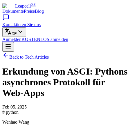
0.3
Leapcell
Dokumente
Preise
Blog
Kontaktieren Sie uns
DE
Anmelden
KOSTENLOS
anmelden
Back to Tech Articles
Erkundung von ASGI: Pythons
asynchrones Protokoll für
Web-Apps
Feb 05, 2025
# python
Wenhao Wang