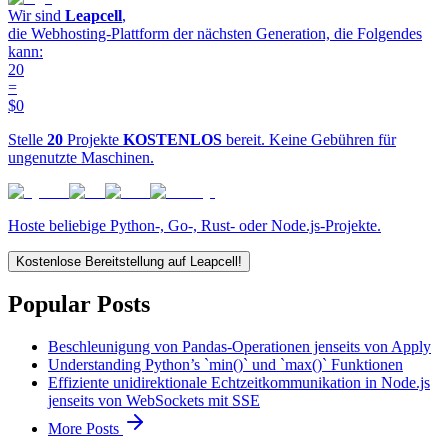
Wir sind
Leapcell
,
die Webhosting-Plattform der nächsten Generation, die Folgendes
kann:
20
=
$0
Stelle
20
Projekte
KOSTENLOS
bereit. Keine Gebühren für
ungenutzte Maschinen.
Hoste beliebige Python-, Go-, Rust- oder Node.js-Projekte.
Kostenlose Bereitstellung auf Leapcell!
Popular Posts
Beschleunigung von Pandas-Operationen jenseits von Apply
Understanding Python’s `min()` und `max()` Funktionen
Effiziente unidirektionale Echtzeitkommunikation in Node.js
jenseits von WebSockets mit SSE
More Posts