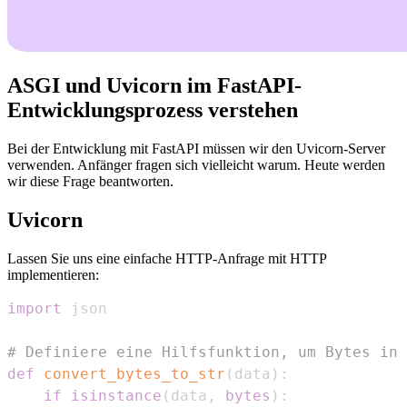
ASGI und Uvicorn im FastAPI-
Entwicklungsprozess verstehen
Bei der Entwicklung mit FastAPI müssen wir den Uvicorn-Server
verwenden. Anfänger fragen sich vielleicht warum. Heute werden
wir diese Frage beantworten.
Uvicorn
Lassen Sie uns eine einfache HTTP-Anfrage mit HTTP
implementieren:
import
# Definiere eine Hilfsfunktion, um Bytes in 
def
convert_bytes_to_str
(
data
)
:
if
isinstance
(
data
,
bytes
)
: