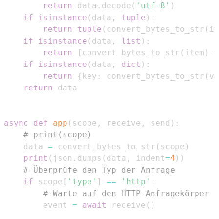
return
 data
.
decode
(
'utf-8'
)
if
isinstance
(
data
,
tuple
)
:
return
tuple
(
convert_bytes_to_str
(
it
if
isinstance
(
data
,
list
)
:
return
[
convert_bytes_to_str
(
item
)
f
if
isinstance
(
data
,
dict
)
:
return
{
key
:
 convert_bytes_to_str
(
va
return
async
def
app
(
scope
,
 receive
,
 send
)
:
# print(scope)
    data 
=
 convert_bytes_to_str
(
scope
)
print
(
json
.
dumps
(
data
,
 indent
=
4
)
)
# Überprüfe den Typ der Anfrage
if
 scope
[
'type'
]
==
'http'
:
# Warte auf den HTTP-Anfragekörper
        event 
=
await
 receive
(
)