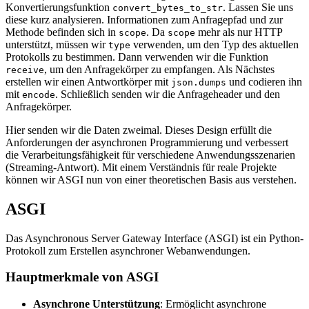
Konvertierungsfunktion
. Lassen Sie uns
convert_bytes_to_str
diese kurz analysieren. Informationen zum Anfragepfad und zur
Methode befinden sich in
. Da
mehr als nur HTTP
scope
scope
unterstützt, müssen wir
verwenden, um den Typ des aktuellen
type
Protokolls zu bestimmen. Dann verwenden wir die Funktion
, um den Anfragekörper zu empfangen. Als Nächstes
receive
erstellen wir einen Antwortkörper mit
und codieren ihn
json.dumps
mit
. Schließlich senden wir die Anfrageheader und den
encode
Anfragekörper.
Hier senden wir die Daten zweimal. Dieses Design erfüllt die
Anforderungen der asynchronen Programmierung und verbessert
die Verarbeitungsfähigkeit für verschiedene Anwendungsszenarien
(Streaming-Antwort). Mit einem Verständnis für reale Projekte
können wir ASGI nun von einer theoretischen Basis aus verstehen.
ASGI
Das Asynchronous Server Gateway Interface (ASGI) ist ein Python-
Protokoll zum Erstellen asynchroner Webanwendungen.
Hauptmerkmale von ASGI
Asynchrone Unterstützung
: Ermöglicht asynchrone