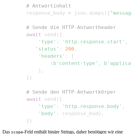
# Antwortinhalt
        response_body 
=
 json
.
dumps
(
{
"message
# Sende die HTTP-Antwortheader
await
 send
(
{
'type'
:
'http.response.start'
,
'status'
:
200
,
'headers'
:
[
(
b'content-type'
,
b'applicat
]
,
}
)
# Sende den HTTP-Antwortkörper
await
 send
(
{
'type'
:
'http.response.body'
,
'body'
:
 response_body
,
}
)
Das
-Feld enthält binäre Strings, daher benötigen wir eine
scope