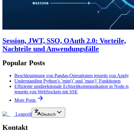
Session, JWT, SSO, OAuth 2.0: Vorteile,
Nachteile und Anwendungsfälle
Popular Posts
Beschleunigung von Pandas-Operationen jenseits von Apply
Understanding Python’s `min()` und `max()` Funktionen
Effiziente unidirektionale Echtzeitkommunikation in Node.js
jenseits von WebSockets mit SSE
More Posts
Leapcell
Deutsch
Kontakt