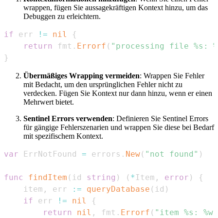
wrappen, fügen Sie aussagekräftigen Kontext hinzu, um das
Debuggen zu erleichtern.
if
 err 
!=
nil
{
return
 fmt
.
Errorf
(
"processing file %s: %
}
Übermäßiges Wrapping vermeiden
: Wrappen Sie Fehler
mit Bedacht, um den ursprünglichen Fehler nicht zu
verdecken. Fügen Sie Kontext nur dann hinzu, wenn er einen
Mehrwert bietet.
Sentinel Errors verwenden
: Definieren Sie Sentinel Errors
für gängige Fehlerszenarien und wrappen Sie diese bei Bedarf
mit spezifischem Kontext.
var
 ErrNotFound 
=
 errors
.
New
(
"not found"
)
func
findItem
(
id 
string
)
(
*
Item
,
error
)
{
    item
,
 err 
:=
queryDatabase
(
id
)
if
 err 
!=
nil
{
return
nil
,
 fmt
.
Errorf
(
"item %s: %w"