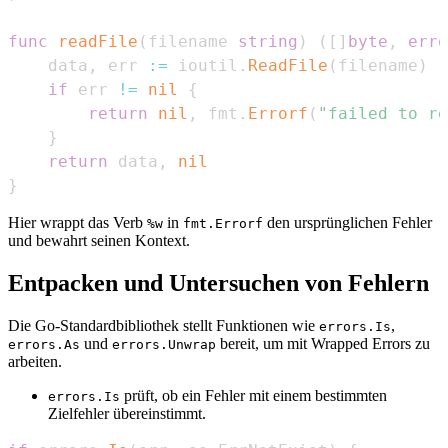
func
readFile
(
filename 
string
)
(
[
]
byte
,
erro
    data
,
 err 
:=
 ioutil
.
ReadFile
(
filename
)
if
 err 
!=
nil
{
return
nil
,
 fmt
.
Errorf
(
"failed to re
}
return
 data
,
nil
}
Hier wrappt das Verb
in
den ursprünglichen Fehler
%w
fmt.Errorf
und bewahrt seinen Kontext.
Entpacken und Untersuchen von Fehlern
Die Go-Standardbibliothek stellt Funktionen wie
,
errors.Is
und
bereit, um mit Wrapped Errors zu
errors.As
errors.Unwrap
arbeiten.
prüft, ob ein Fehler mit einem bestimmten
errors.Is
Zielfehler übereinstimmt.