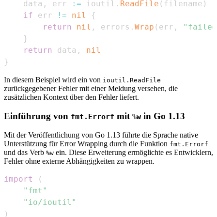
    data
,
 err 
:=
 ioutil
.
ReadFile
(
filename
)
if
 err 
!=
nil
{
return
nil
,
 errors
.
Wrap
(
err
,
"failed
}
return
 data
,
nil
}
In diesem Beispiel wird ein von
ioutil.ReadFile
zurückgegebener Fehler mit einer Meldung versehen, die
zusätzlichen Kontext über den Fehler liefert.
Einführung von
mit
in Go 1.13
fmt.Errorf
%w
Mit der Veröffentlichung von Go 1.13 führte die Sprache native
Unterstützung für Error Wrapping durch die Funktion
fmt.Errorf
und das Verb
ein. Diese Erweiterung ermöglichte es Entwicklern,
%w
Fehler ohne externe Abhängigkeiten zu wrappen.
import
(
"fmt"
"io/ioutil"
)