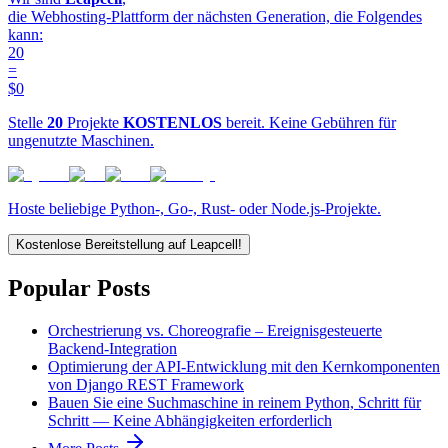
die Webhosting-Plattform der nächsten Generation, die Folgendes
kann:
20
=
$0
Stelle
20
Projekte
KOSTENLOS
bereit. Keine Gebühren für
ungenutzte Maschinen.
Hoste beliebige Python-, Go-, Rust- oder Node.js-Projekte.
Kostenlose Bereitstellung auf Leapcell!
Popular Posts
Orchestrierung vs. Choreografie – Ereignisgesteuerte
Backend-Integration
Optimierung der API-Entwicklung mit den Kernkomponenten
von Django REST Framework
Bauen Sie eine Suchmaschine in reinem Python, Schritt für
Schritt — Keine Abhängigkeiten erforderlich