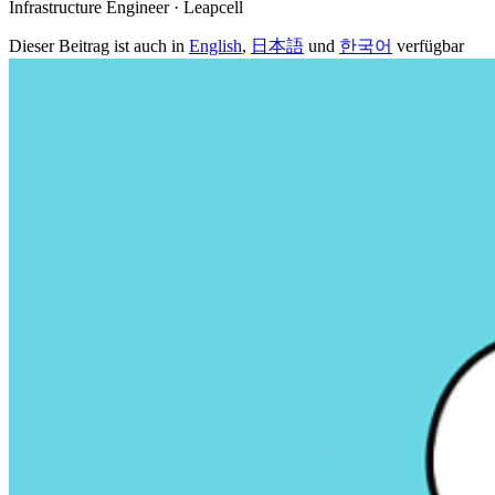
Infrastructure Engineer · Leapcell
Dieser Beitrag ist auch in
English
,
日本語
und
한국어
verfügbar