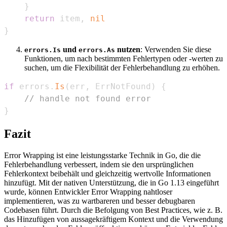
}
return
 item
,
nil
}
und
nutzen
: Verwenden Sie diese
errors.Is
errors.As
Funktionen, um nach bestimmten Fehlertypen oder -werten zu
suchen, um die Flexibilität der Fehlerbehandlung zu erhöhen.
if
 errors
.
Is
(
err
,
 ErrNotFound
)
{
// handle not found error
}
Fazit
Error Wrapping ist eine leistungsstarke Technik in Go, die die
Fehlerbehandlung verbessert, indem sie den ursprünglichen
Fehlerkontext beibehält und gleichzeitig wertvolle Informationen
hinzufügt. Mit der nativen Unterstützung, die in Go 1.13 eingeführt
wurde, können Entwickler Error Wrapping nahtloser
implementieren, was zu wartbareren und besser debugbaren
Codebasen führt. Durch die Befolgung von Best Practices, wie z. B.
das Hinzufügen von aussagekräftigem Kontext und die Verwendung