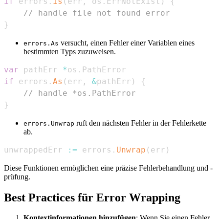
if
 errors
.
Is
(
err
,
 os
.
ErrNotExist
)
{
// handle file not found error
}
versucht, einen Fehler einer Variablen eines
errors.As
bestimmten Typs zuzuweisen.
var
 pathErr 
*
os
.
if
 errors
.
As
(
err
,
&
pathErr
)
{
// handle *os.PathError
}
ruft den nächsten Fehler in der Fehlerkette
errors.Unwrap
ab.
unwrappedErr 
:=
 errors
.
Unwrap
(
err
)
Diese Funktionen ermöglichen eine präzise Fehlerbehandlung und -
prüfung.
Best Practices für Error Wrapping
Kontextinformationen hinzufügen
: Wenn Sie einen Fehler