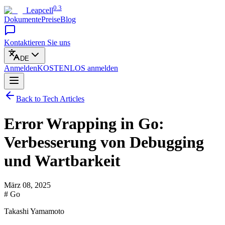
0.3
Leapcell
Dokumente
Preise
Blog
Kontaktieren Sie uns
DE
Anmelden
KOSTENLOS
anmelden
Back to Tech Articles
Error Wrapping in Go:
Verbesserung von Debugging
und Wartbarkeit
März 08, 2025
# Go
Takashi Yamamoto