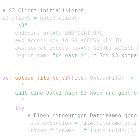
# S3-Client initialisieren
s3_client 
=
 boto3
.
client
(
"s3"
,
    endpoint_url
=
S3_ENDPOINT_URL
,
    aws_access_key_id
=
S3_ACCESS_KEY_ID
,
    aws_secret_access_key
=
S3_SECRET_ACCESS_K
    region_name
=
"us-east-1"
,
# Bei S3-kompat
)
def
upload_file_to_s3
(
file
:
 UploadFile
)
-
>
s
    """
try
:
# Einen eindeutigen Dateinamen gener
        file_extension 
=
file
.
filename
.
split
        unique_filename 
=
f"
{
uuid
.
uuid4
(
)
}
.
{