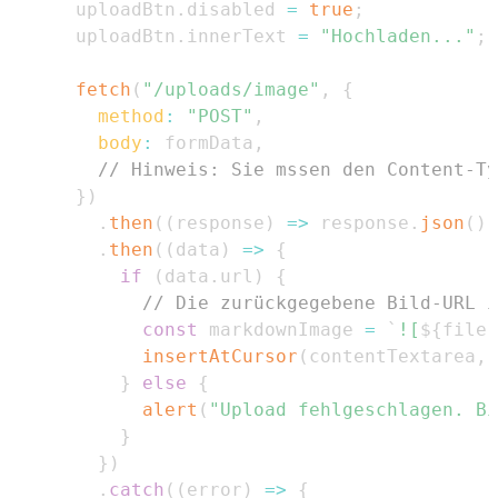
      uploadBtn
.
disabled
=
true
;
      uploadBtn
.
innerText
=
"Hochladen..."
;
fetch
(
"/uploads/image"
,
{
method
:
"POST"
,
body
:
 formData
,
// Hinweis: Sie mssen den Content-Ty
}
)
.
then
(
(
response
)
=>
 response
.
json
(
)
)
.
then
(
(
data
)
=>
{
if
(
data
.
url
)
{
// Die zurückgegebene Bild-URL i
const
 markdownImage 
=
`
![
${
file
.
insertAtCursor
(
contentTextarea
,
 
}
else
{
alert
(
"Upload fehlgeschlagen. Bi
}
}
)
.
catch
(
(
error
)
=>
{