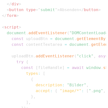
</
div
>
<
button
type
=
"
submit
"
>
Absenden
</
button
>
</
form
>
<
script
>
document
.
addEventListener
(
"DOMContentLoade
const
 uploadBtn 
=
document
.
getElementByI
const
 contentTextarea 
=
document
.
getElem
    uploadBtn
.
addEventListener
(
"click"
,
asyn
try
{
const
[
fileHandle
]
=
await
window
.
sh
types
:
[
{
description
:
"Bilder"
,
accept
:
{
"image/*"
:
[
".png"
,
}
,
]
,