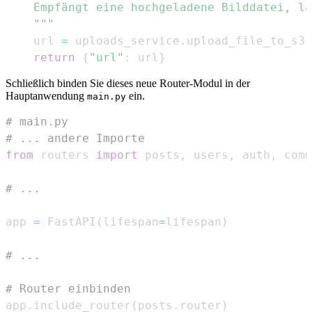
    """
    url 
=
 uploads_service
.
upload_file_to_s3
(
return
{
"url"
:
 url
}
Schließlich binden Sie dieses neue Router-Modul in der
Hauptanwendung
ein.
main.py
# main.py
# ... andere Importe
from
 routers 
import
 posts
,
 users
,
 auth
,
 comm
# ...
app 
=
 FastAPI
(
lifespan
=
lifespan
)
# ...
# Router einbinden
app
.
include_router
(
posts
.
router
)