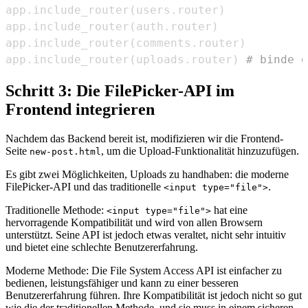
app
.
include_router
(
users
.
router
)
app
.
include_router
(
auth
.
router
)
app
.
include_router
(
comments
.
router
)
app
.
include_router
(
uploads
.
router
)
# binde d
Schritt 3: Die FilePicker-API im
Frontend integrieren
Nachdem das Backend bereit ist, modifizieren wir die Frontend-
Seite
, um die Upload-Funktionalität hinzuzufügen.
new-post.html
Es gibt zwei Möglichkeiten, Uploads zu handhaben: die moderne
FilePicker-API und das traditionelle
.
<input type="file">
Traditionelle Methode:
hat eine
<input type="file">
hervorragende Kompatibilität und wird von allen Browsern
unterstützt. Seine API ist jedoch etwas veraltet, nicht sehr intuitiv
und bietet eine schlechte Benutzererfahrung.
Moderne Methode: Die File System Access API ist einfacher zu
bedienen, leistungsfähiger und kann zu einer besseren
Benutzererfahrung führen. Ihre Kompatibilität ist jedoch nicht so gut
wie die der traditionellen Methode, und sie muss in einem sicheren