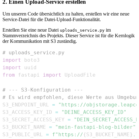
2. Einen Upload-Service erstellen
Um unseren Code übersichtlich zu halten, erstellen wir eine neue
Service-Datei für die Datei-Upload-Funktionalität.
Erstellen Sie eine neue Datei
im
uploads_service.py
Stammverzeichnis des Projekts. Dieser Service ist für die Kernlogik
der Kommunikation mit S3 zuständig.
# uploads_service.py
import
import
from
 fastapi 
import
# --- S3-Konfiguration ---
# Es wird empfohlen, diese Werte aus Umgebun
S3_ENDPOINT_URL 
=
"https://objstorage.leapce
S3_ACCESS_KEY_ID 
=
"DEINE_ACCESS_KEY_ID"
S3_SECRET_ACCESS_KEY 
=
"DEIN_SECRET_ACCESS_K
S3_BUCKET_NAME 
=
"mein-fastapi-blog-bilder"
S3_PUBLIC_URL 
=
f"https://
{
S3_BUCKET_NAME
}
.l