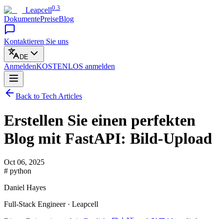
0.3
Leapcell
Dokumente
Preise
Blog
Kontaktieren Sie uns
DE
Anmelden
KOSTENLOS
anmelden
Back to Tech Articles
Erstellen Sie einen perfekten
Blog mit FastAPI: Bild-Upload
Oct 06, 2025
# python
Daniel Hayes
Full-Stack Engineer · Leapcell