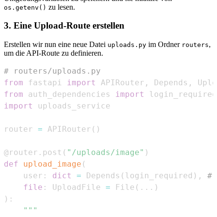
zu lesen.
os.getenv()
3. Eine Upload-Route erstellen
Erstellen wir nun eine neue Datei
im Ordner
,
uploads.py
routers
um die API-Route zu definieren.
# routers/uploads.py
from
 fastapi 
import
 APIRouter
,
 Depends
,
 Uplo
from
 auth_dependencies 
import
import
router 
=
 APIRouter
(
)
@router
.
post
(
"/uploads/image"
)
def
upload_image
(
    user
:
dict
=
 Depends
(
login_required
)
,
# 
file
:
 UploadFile 
=
 File
(
.
.
.
)
)
: