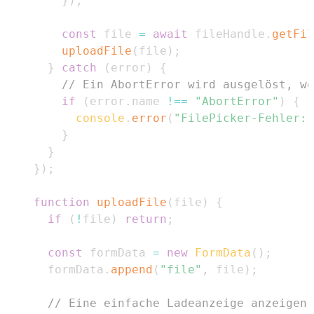
}
)
;
const
 file 
=
await
 fileHandle
.
getFil
uploadFile
(
file
)
;
}
catch
(
error
)
{
// Ein AbortError wird ausgelöst, we
if
(
error
.
name
!==
"AbortError"
)
{
console
.
error
(
"FilePicker-Fehler:"
}
}
}
)
;
function
uploadFile
(
file
)
{
if
(
!
file
)
return
;
const
 formData 
=
new
FormData
(
)
;
      formData
.
append
(
"file"
,
 file
)
;
// Eine einfache Ladeanzeige anzeigen