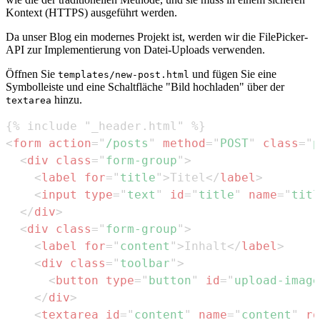
Kontext (HTTPS) ausgeführt werden.
Da unser Blog ein modernes Projekt ist, werden wir die FilePicker-
API zur Implementierung von Datei-Uploads verwenden.
Öffnen Sie
und fügen Sie eine
templates/new-post.html
Symbolleiste und eine Schaltfläche "Bild hochladen" über der
hinzu.
textarea
<
form
action
=
"
/posts
"
method
=
"
POST
"
class
=
"
p
<
div
class
=
"
form-group
"
>
<
label
for
=
"
title
"
>
Titel
</
label
>
<
input
type
=
"
text
"
id
=
"
title
"
name
=
"
titl
</
div
>
<
div
class
=
"
form-group
"
>
<
label
for
=
"
content
"
>
Inhalt
</
label
>
<
div
class
=
"
toolbar
"
>
<
button
type
=
"
button
"
id
=
"
upload-image
</
div
>
<
textarea
id
=
"
content
"
name
=
"
content
"
ro