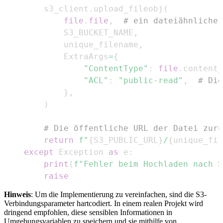
        s3_client
.
upload_fileobj
(
file
.
file
,
# ein dateiähnliches
            S3_BUCKET_NAME
,
            unique_filename
,
            ExtraArgs
=
{
"ContentType"
:
file
.
content_
"ACL"
:
"public-read"
,
# Die
}
,
)
# Die öffentliche URL der Datei zurü
return
f"
{
S3_PUBLIC_URL
}
/
{
unique_fil
except
 Exception 
as
 e
:
print
(
f"Fehler beim Hochladen nach S
raise
Hinweis
: Um die Implementierung zu vereinfachen, sind die S3-
Verbindungsparameter hartcodiert. In einem realen Projekt wird
dringend empfohlen, diese sensiblen Informationen in
Umgebungsvariablen zu speichern und sie mithilfe von