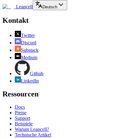
Leapcell
Deutsch
Kontakt
Twitter
Discord
Substack
Medium
Github
LinkedIn
Ressourcen
Docs
Preise
Support
Beispiele
Warum Leapcell?
Technische Artikel