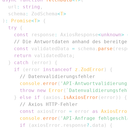
  url
:
string
,
  schema
:
ZodSchema
<
T
>
)
:
Promise
<
T
>
{
try
{
const
 response
:
AxiosResponse
<
unknown
>
=
// Die Antwortdaten anhand des bereitges
const
 validatedData 
=
 schema
.
parse
(
respo
return
 validatedData
;
}
catch
(
error
)
{
if
(
error 
instanceof
z
.
ZodError
)
{
// Datenvalidierungsfehler
console
.
error
(
'API-Antwortvalidierung 
throw
new
Error
(
`
Datenvalidierungsfehl
}
else
if
(
axios
.
isAxiosError
(
error
)
)
{
// Axios HTTP-Fehler
const
 axiosError 
=
 error 
as
AxiosError
console
.
error
(
'API-Anfrage fehlgeschla
if
(
axiosError
.
response
?.
data
)
{