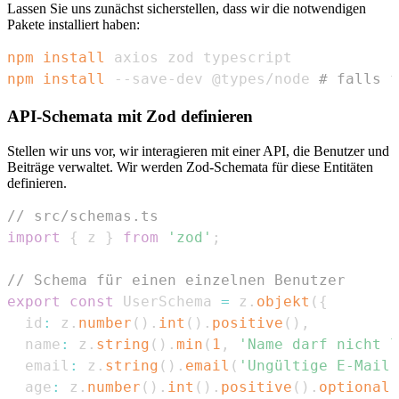
Lassen Sie uns zunächst sicherstellen, dass wir die notwendigen
Pakete installiert haben:
npm
install
npm
install
 --save-dev @types/node 
# falls f
API-Schemata mit Zod definieren
Stellen wir uns vor, wir interagieren mit einer API, die Benutzer und
Beiträge verwaltet. Wir werden Zod-Schemata für diese Entitäten
definieren.
// src/schemas.ts
import
{
 z 
}
from
'zod'
;
// Schema für einen einzelnen Benutzer
export
const
UserSchema
=
 z
.
objekt
(
{
  id
:
 z
.
number
(
)
.
int
(
)
.
positive
(
)
,
  name
:
 z
.
string
(
)
.
min
(
1
,
'Name darf nicht l
  email
:
 z
.
string
(
)
.
email
(
'Ungültige E-Mail-
  age
:
 z
.
number
(
)
.
int
(
)
.
positive
(
)
.
optional
(