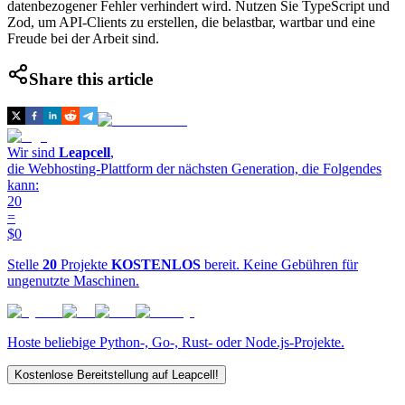
datenbezogener Fehler verhindert wird. Nutzen Sie TypeScript und
Zod, um API-Clients zu erstellen, die belastbar, wartbar und eine
Freude bei der Arbeit sind.
Share this article
Wir sind
Leapcell
,
die Webhosting-Plattform der nächsten Generation, die Folgendes
kann:
20
=
$0
Stelle
20
Projekte
KOSTENLOS
bereit. Keine Gebühren für
ungenutzte Maschinen.
Hoste beliebige Python-, Go-, Rust- oder Node.js-Projekte.
Kostenlose Bereitstellung auf Leapcell!