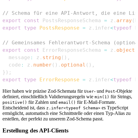
// Schema für eine API-Antwort, die eine Lis
export
const
PostsResponseSchema
=
 z
.
array
(
P
export
type
PostsResponse
=
 z
.
infer
<
typeof
P
// Gemeinsames Fehlerantwort-Schema (optiona
export
const
ErrorResponseSchema
=
 z
.
object
(
  message
:
 z
.
string
(
)
,
  code
:
 z
.
number
(
)
.
optional
(
)
,
}
)
;
export
type
ErrorResponse
=
 z
.
infer
<
typeof
E
Hier haben wir präzise Zod-Schemata für
- und
-Objekte
User
Post
definiert, einschließlich Validierungsregeln wie
für Strings,
min(1)
für Zahlen und
für E-Mail-Formate.
positive()
email()
Entscheidend ist, dass
es TypeScript
z.infer<typeof Schema>
ermöglicht, automatisch eine Schnittstelle oder einen Typ-Alias zu
erstellen, der perfekt zu unserem Zod-Schema passt.
Erstellung des API-Clients