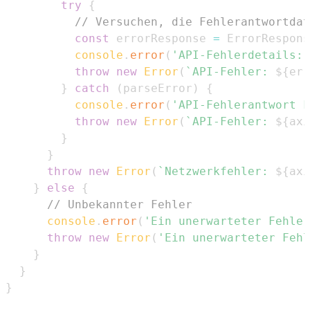
try
{
// Versuchen, die Fehlerantwortdat
const
 errorResponse 
=
ErrorRespons
console
.
error
(
'API-Fehlerdetails:'
throw
new
Error
(
`
API-Fehler: 
${
err
}
catch
(
parseError
)
{
console
.
error
(
'API-Fehlerantwort k
throw
new
Error
(
`
API-Fehler: 
${
axi
}
}
throw
new
Error
(
`
Netzwerkfehler: 
${
axi
}
else
{
// Unbekannter Fehler
console
.
error
(
'Ein unerwarteter Fehler
throw
new
Error
(
'Ein unerwarteter Fehl
}
}
}