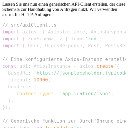
Lassen Sie uns nun einen generischen API-Client erstellen, der diese
Schemata zur Handhabung von Anfragen nutzt. Wir verwenden
für HTTP-Anfragen.
axios
// src/apiClient.ts
import
 axios
,
{
AxiosInstance
,
AxiosResponse
import
{
ZodSchema
,
 z 
}
from
'zod'
;
import
{
User
,
UsersResponse
,
Post
,
PostsRes
// Eine konfigurierte Axios-Instanz erstelle
const
 api
:
AxiosInstance
=
 axios
.
create
(
{
  baseURL
:
'https://jsonplaceholder.typicode
  timeout
:
10000
,
  headers
:
{
'Content-Type'
:
'application/json'
,
}
,
}
)
;
// Generische Funktion zur Durchführung eine
async
function
fetchData
<
T
>
(