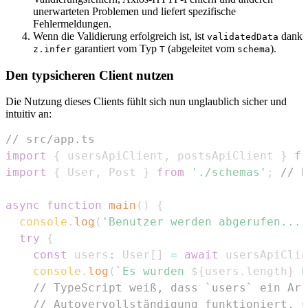
unerwarteten Problemen und liefert spezifische
Fehlermeldungen.
Wenn die Validierung erfolgreich ist, ist
dank
validatedData
garantiert vom Typ
(abgeleitet vom
).
z.infer
T
schema
Den typsicheren Client nutzen
Die Nutzung dieses Clients fühlt sich nun unglaublich sicher und
intuitiv an:
// src/app.ts
import
{
 usersApiClient
,
 postsApiClient 
}
fr
import
{
User
,
Post
}
from
'./schemas'
;
// N
async
function
main
(
)
{
console
.
log
(
'Benutzer werden abgerufen...'
try
{
const
 users
:
User
[
]
=
await
 usersApiClie
console
.
log
(
`
Es wurden 
${
users
.
length
}
 B
// TypeScript weiß, dass `users` ein Arr
// Autovervollständigung funktioniert, u