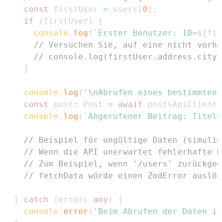
const
 firstUser 
=
 users
[
0
]
;
if
(
firstUser
)
{
console
.
log
(
`
Erster Benutzer: ID=
${
fir
// Versuchen Sie, auf eine nicht vorha
// console.log(firstUser.address.city)
}
console
.
log
(
'\nAbrufen eines bestimmten 
const
 post
:
Post
=
await
 postsApiClient
.
console
.
log
(
`
Abgerufener Beitrag: Titel=
// Beispiel für ungültige Daten (simulie
// Wenn die API unerwartet fehlerhafte D
// Zum Beispiel, wenn '/users' zurückgeg
// fetchData würde einen ZodError auslös
}
catch
(
error
:
any
)
{
console
.
error
(
'Beim Abrufen der Daten is