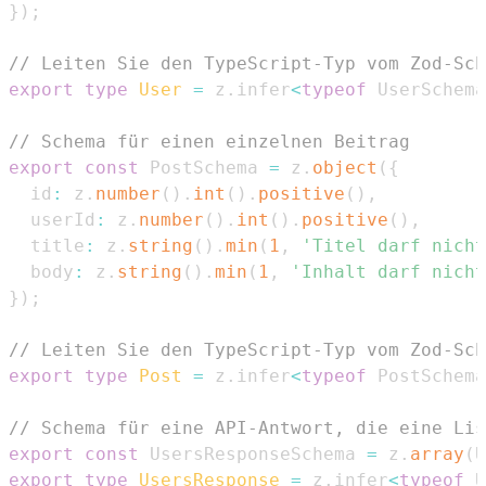
}
)
;
// Leiten Sie den TypeScript-Typ vom Zod-Sch
export
type
User
=
 z
.
infer
<
typeof
UserSchema
// Schema für einen einzelnen Beitrag
export
const
PostSchema
=
 z
.
object
(
{
  id
:
 z
.
number
(
)
.
int
(
)
.
positive
(
)
,
  userId
:
 z
.
number
(
)
.
int
(
)
.
positive
(
)
,
  title
:
 z
.
string
(
)
.
min
(
1
,
'Titel darf nicht
  body
:
 z
.
string
(
)
.
min
(
1
,
'Inhalt darf nicht
}
)
;
// Leiten Sie den TypeScript-Typ vom Zod-Sch
export
type
Post
=
 z
.
infer
<
typeof
PostSchema
// Schema für eine API-Antwort, die eine Lis
export
const
UsersResponseSchema
=
 z
.
array
(
U
export
type
UsersResponse
=
 z
.
infer
<
typeof
U