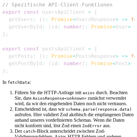
// Spezifische API-Client-Funktionen
export
const
 usersApiClient 
=
{
  getUsers
:
(
)
:
Promise
<
UsersResponse
>
=>
fe
  getUserById
:
(
id
:
number
)
:
Promise
<
User
>
=
}
;
export
const
 postsApiClient 
=
{
  getPosts
:
(
)
:
Promise
<
PostsResponse
>
=>
fe
  getPostById
:
(
id
:
number
)
:
Promise
<
Post
>
=
}
;
In
:
fetchData
Führen Sie die HTTP-Anfrage mit
durch. Beachten
axios
Sie, dass
zunächst verwendet
AxiosResponse<unknown>
wird, da wir den eingehenden Daten noch nicht vertrauen.
Entscheidend ist, dass wir
schema.parse(response.data)
aufrufen. Hier validiert Zod akribisch die empfangenen Daten
anhand unseres vordefinierten Schemas. Wenn die Daten
nicht konform sind, löst Zod einen
aus.
ZodError
Der
-Block unterscheidet zwischen Zod-
catch
Validierungsfehlern, Axios-HTTP-Fehlern und anderen