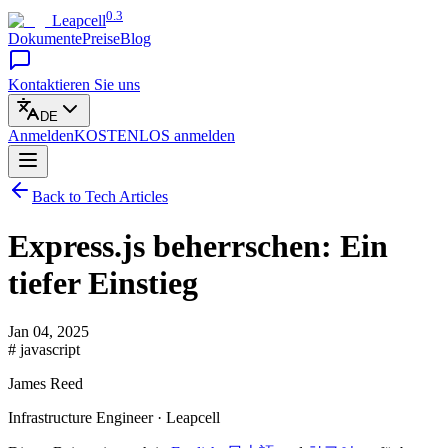
0.3
Leapcell
Dokumente
Preise
Blog
Kontaktieren Sie uns
DE
Anmelden
KOSTENLOS
anmelden
Back to Tech Articles
Express.js beherrschen: Ein
tiefer Einstieg
Jan 04, 2025
# javascript
James Reed
Infrastructure Engineer · Leapcell