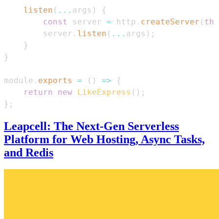
listen
(
...
args
)
{
const
 server 
=
 http
.
createServer
(
thi
        server
.
listen
(
...
args
)
;
}
}
module
.
exports
=
(
)
=>
{
return
new
LikeExpress
(
)
;
}
;
Leapcell: The Next-Gen Serverless
Platform for Web Hosting, Async Tasks,
and Redis