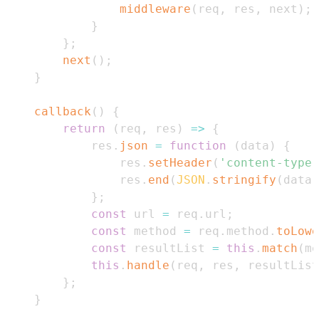
middleware
(
req
,
 res
,
 next
)
;
}
}
;
next
(
)
;
}
callback
(
)
{
return
(
req
,
 res
)
=>
{
            res
.
json
=
function
(
data
)
{
                res
.
setHeader
(
'content-type'
                res
.
end
(
JSON
.
stringify
(
data
)
}
;
const
 url 
=
 req
.
url
;
const
 method 
=
 req
.
method
.
toLowe
const
 resultList 
=
this
.
match
(
me
this
.
handle
(
req
,
 res
,
 resultList
}
;
}