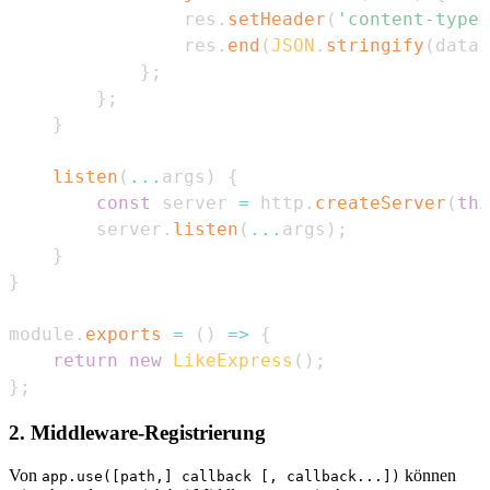
                res
.
setHeader
(
'content-type'
                res
.
end
(
JSON
.
stringify
(
data
)
}
;
}
;
}
listen
(
...
args
)
{
const
 server 
=
 http
.
createServer
(
thi
        server
.
listen
(
...
args
)
;
}
}
module
.
exports
=
(
)
=>
{
return
new
LikeExpress
(
)
;
}
;
2. Middleware-Registrierung
Von
können
app.use([path,] callback [, callback...])