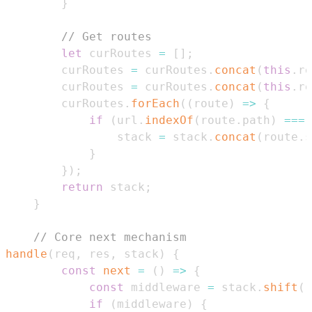
}
// Get routes
let
 curRoutes 
=
[
]
;
        curRoutes 
=
 curRoutes
.
concat
(
this
.
ro
        curRoutes 
=
 curRoutes
.
concat
(
this
.
ro
        curRoutes
.
forEach
(
(
route
)
=>
{
if
(
url
.
indexOf
(
route
.
path
)
===
                stack 
=
 stack
.
concat
(
route
.
s
}
}
)
;
return
 stack
;
}
// Core next mechanism
handle
(
req
,
 res
,
 stack
)
{
const
next
=
(
)
=>
{
const
 middleware 
=
 stack
.
shift
(
)
if
(
middleware
)
{