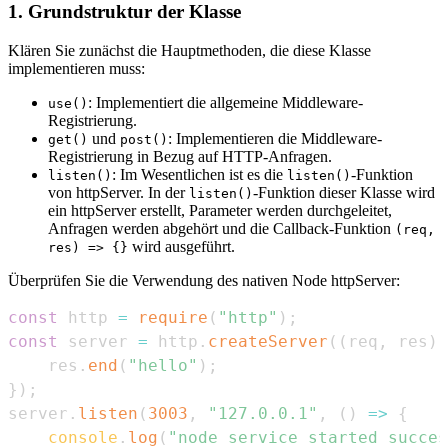
1. Grundstruktur der Klasse
Klären Sie zunächst die Hauptmethoden, die diese Klasse
implementieren muss:
: Implementiert die allgemeine Middleware-
use()
Registrierung.
und
: Implementieren die Middleware-
get()
post()
Registrierung in Bezug auf HTTP-Anfragen.
: Im Wesentlichen ist es die
-Funktion
listen()
listen()
von httpServer. In der
-Funktion dieser Klasse wird
listen()
ein httpServer erstellt, Parameter werden durchgeleitet,
Anfragen werden abgehört und die Callback-Funktion
(req,
wird ausgeführt.
res) => {}
Überprüfen Sie die Verwendung des nativen Node httpServer:
const
 http 
=
require
(
"http"
)
;
const
 server 
=
 http
.
createServer
(
(
req
,
 res
)
    res
.
end
(
"hello"
)
;
}
)
;
server
.
listen
(
3003
,
"127.0.0.1"
,
(
)
=>
{
console
.
log
(
"node service started succes