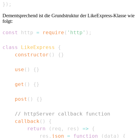
}
)
;
Dementsprechend ist die Grundstruktur der LikeExpress-Klasse wie
folgt:
const
 http 
=
require
(
'http'
)
;
class
LikeExpress
{
constructor
(
)
{
}
use
(
)
{
}
get
(
)
{
}
post
(
)
{
}
// httpServer callback function
callback
(
)
{
return
(
req
,
 res
)
=>
{
            res
.
json
=
function
(
data
)
{