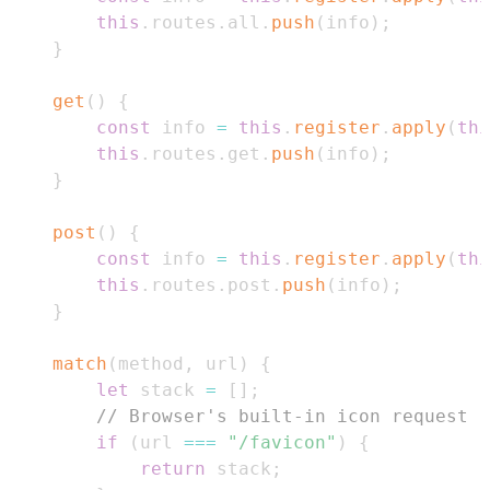
this
.
routes
.
all
.
push
(
info
)
;
}
get
(
)
{
const
 info 
=
this
.
register
.
apply
(
thi
this
.
routes
.
get
.
push
(
info
)
;
}
post
(
)
{
const
 info 
=
this
.
register
.
apply
(
thi
this
.
routes
.
post
.
push
(
info
)
;
}
match
(
method
,
 url
)
{
let
 stack 
=
[
]
;
// Browser's built-in icon request
if
(
url 
===
"/favicon"
)
{
return
 stack
;