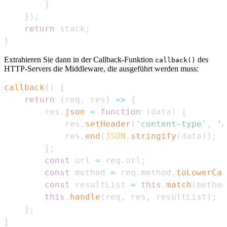
}
}
)
;
return
 stack
;
}
Extrahieren Sie dann in der Callback-Funktion
des
callback()
HTTP-Servers die Middleware, die ausgeführt werden muss:
callback
(
)
{
return
(
req
,
 res
)
=>
{
        res
.
json
=
function
(
data
)
{
            res
.
setHeader
(
'content-type'
,
'a
            res
.
end
(
JSON
.
stringify
(
data
)
)
;
}
;
const
 url 
=
 req
.
url
;
const
 method 
=
 req
.
method
.
toLowerCas
const
 resultList 
=
this
.
match
(
method
this
.
handle
(
req
,
 res
,
 resultList
)
;
}
;
}