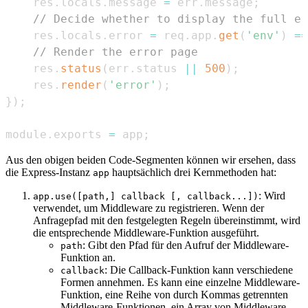
    res
.
locals
.
message
=
 err
.
message
;
// Decide whether to display the full er
    res
.
locals
.
error
=
 req
.
app
.
get
(
'env'
)
==
// Render the error page
    res
.
status
(
err
.
status
||
500
)
;
    res
.
render
(
'error'
)
;
}
)
;
module
.
exports
=
 app
;
Aus den obigen beiden Code-Segmenten können wir ersehen, dass
die Express-Instanz
hauptsächlich drei Kernmethoden hat:
app
: Wird
app.use([path,] callback [, callback...])
verwendet, um Middleware zu registrieren. Wenn der
Anfragepfad mit den festgelegten Regeln übereinstimmt, wird
die entsprechende Middleware-Funktion ausgeführt.
: Gibt den Pfad für den Aufruf der Middleware-
path
Funktion an.
: Die Callback-Funktion kann verschiedene
callback
Formen annehmen. Es kann eine einzelne Middleware-
Funktion, eine Reihe von durch Kommas getrennten
Middleware-Funktionen, ein Array von Middleware-