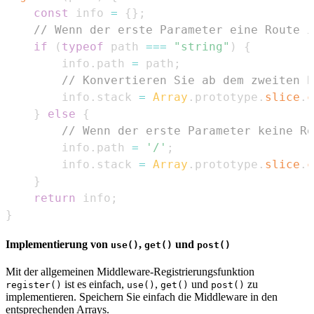
const
 info 
=
{
}
;
// Wenn der erste Parameter eine Route i
if
(
typeof
 path 
===
"string"
)
{
        info
.
path
=
 path
;
// Konvertieren Sie ab dem zweiten P
        info
.
stack
=
Array
.
prototype
.
slice
.
c
}
else
{
// Wenn der erste Parameter keine Ro
        info
.
path
=
'/'
;
        info
.
stack
=
Array
.
prototype
.
slice
.
c
}
return
 info
;
}
Implementierung von
,
und
use()
get()
post()
Mit der allgemeinen Middleware-Registrierungsfunktion
ist es einfach,
,
und
zu
register()
use()
get()
post()
implementieren. Speichern Sie einfach die Middleware in den
entsprechenden Arrays.