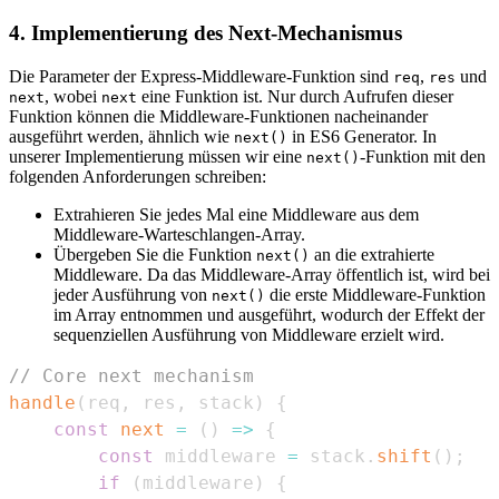
4. Implementierung des Next-Mechanismus
Die Parameter der Express-Middleware-Funktion sind
,
und
req
res
, wobei
eine Funktion ist. Nur durch Aufrufen dieser
next
next
Funktion können die Middleware-Funktionen nacheinander
ausgeführt werden, ähnlich wie
in ES6 Generator. In
next()
unserer Implementierung müssen wir eine
-Funktion mit den
next()
folgenden Anforderungen schreiben:
Extrahieren Sie jedes Mal eine Middleware aus dem
Middleware-Warteschlangen-Array.
Übergeben Sie die Funktion
an die extrahierte
next()
Middleware. Da das Middleware-Array öffentlich ist, wird bei
jeder Ausführung von
die erste Middleware-Funktion
next()
im Array entnommen und ausgeführt, wodurch der Effekt der
sequenziellen Ausführung von Middleware erzielt wird.
// Core next mechanism
handle
(
req
,
 res
,
 stack
)
{
const
next
=
(
)
=>
{
const
 middleware 
=
 stack
.
shift
(
)
;
if
(
middleware
)
{