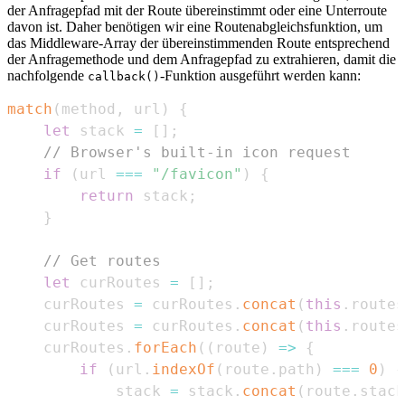
der Anfragepfad mit der Route übereinstimmt oder eine Unterroute
davon ist. Daher benötigen wir eine Routenabgleichsfunktion, um
das Middleware-Array der übereinstimmenden Route entsprechend
der Anfragemethode und dem Anfragepfad zu extrahieren, damit die
nachfolgende
-Funktion ausgeführt werden kann:
callback()
match
(
method
,
 url
)
{
let
 stack 
=
[
]
;
// Browser's built-in icon request
if
(
url 
===
"/favicon"
)
{
return
 stack
;
}
// Get routes
let
 curRoutes 
=
[
]
;
    curRoutes 
=
 curRoutes
.
concat
(
this
.
routes
    curRoutes 
=
 curRoutes
.
concat
(
this
.
routes
    curRoutes
.
forEach
(
(
route
)
=>
{
if
(
url
.
indexOf
(
route
.
path
)
===
0
)
{
            stack 
=
 stack
.
concat
(
route
.
stack