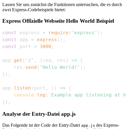
Lassen Sie uns zunächst die Funktionen untersuchen, die es durch
zwei Express-Codebeispiele bietet:
Express Offizielle Webseite Hello World Beispiel
const
 express 
=
require
(
'express'
)
;
const
 app 
=
express
(
)
;
const
 port 
=
3000
;
app
.
get
(
'/'
,
(
req
,
 res
)
=>
{
    res
.
send
(
'Hello World!'
)
;
}
)
;
app
.
listen
(
port
,
(
)
=>
{
console
.
log
(
`
Example app listening at ht
}
)
;
Analyse der Entry-Datei app.js
Das Folgende ist der Code der Entry-Datei
des Express-
app.js