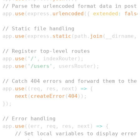
// Parse the urlencoded format data in post 
app
.
use
(
express
.
urlencoded
(
{
extended
:
false
// Static file handling
app
.
use
(
express
.
static
(
path
.
join
(
__dirname
,
// Register top-level routes
app
.
use
(
'/'
,
 indexRouter
)
;
app
.
use
(
'/users'
,
 usersRouter
)
;
// Catch 404 errors and forward them to the 
app
.
use
(
(
req
,
 res
,
 next
)
=>
{
next
(
createError
(
404
)
)
;
}
)
;
// Error handling
app
.
use
(
(
err
,
 req
,
 res
,
 next
)
=>
{
// Set local variables to display error 