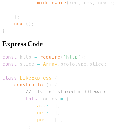
middleware
(
req
,
 res
,
 next
)
;
}
}
;
next
(
)
;
}
Express Code
const
 http 
=
require
(
'http'
)
;
const
 slice 
=
Array
.
prototype
.
slice
;
class
LikeExpress
{
constructor
(
)
{
// List of stored middleware
this
.
routes
=
{
all
:
[
]
,
get
:
[
]
,
post
:
[
]
,
}
;