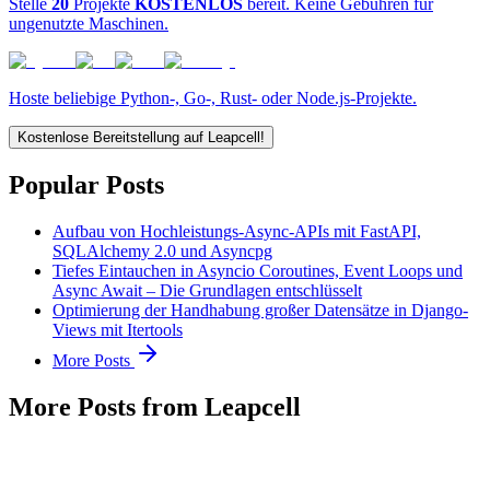
Stelle
20
Projekte
KOSTENLOS
bereit. Keine Gebühren für
ungenutzte Maschinen.
Hoste beliebige Python-, Go-, Rust- oder Node.js-Projekte.
Kostenlose Bereitstellung auf Leapcell!
Popular Posts
Aufbau von Hochleistungs-Async-APIs mit FastAPI,
SQLAlchemy 2.0 und Asyncpg
Tiefes Eintauchen in Asyncio Coroutines, Event Loops und
Async Await – Die Grundlagen entschlüsselt
Optimierung der Handhabung großer Datensätze in Django-
Views mit Itertools
More Posts
More Posts from Leapcell