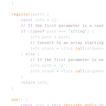
}
register
(
path
)
{
const
 info 
=
{
}
;
// If the first parameter is a route
if
(
typeof
 path 
===
"string"
)
{
            info
.
path
=
 path
;
// Convert to an array starting 
            info
.
stack
=
 slice
.
call
(
argument
}
else
{
// If the first parameter is not
            info
.
path
=
'/'
;
            info
.
stack
=
 slice
.
call
(
argument
}
return
 info
;
}
use
(
)
{
const
 info 
=
this
.
register
.
apply
(
thi