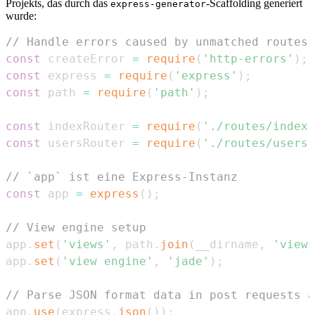
Projekts, das durch das
-Scaffolding generiert
express-generator
wurde:
// Handle errors caused by unmatched routes
const
 createError 
=
require
(
'http-errors'
)
;
const
 express 
=
require
(
'express'
)
;
const
 path 
=
require
(
'path'
)
;
const
 indexRouter 
=
require
(
'./routes/index'
const
 usersRouter 
=
require
(
'./routes/users'
// `app` ist eine Express-Instanz
const
 app 
=
express
(
)
;
// View engine setup
app
.
set
(
'views'
,
 path
.
join
(
__dirname
,
'views
app
.
set
(
'view engine'
,
'jade'
)
;
// Parse JSON format data in post requests a
app
.
use
(
express
.
json
(
)
)
;