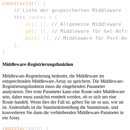
constructor
(
)
{
// Liste der gespeicherten Middleware
this
.
routes
=
{
all
:
[
]
,
// Allgemeine Middleware
get
:
[
]
,
// Middleware für Get-Anfra
post
:
[
]
,
// Middleware für Post-Anf
}
;
}
Middleware-Registrierungsfunktion
Middleware-Registrierung bedeutet, die Middleware im
entsprechenden Middleware-Array zu speichern. Die Middleware-
Registrierungsfunktion muss die eingehenden Parameter
analysieren. Der erste Parameter kann eine Route oder Middleware
sein, daher muss zunächst ermittelt werden, ob es sich um eine
Route handelt. Wenn dies der Fall ist, geben Sie sie so aus, wie sie
ist. Andernfalls ist die Standardeinstellung die Stammroute, und
konvertieren Sie dann die verbleibenden Middleware-Parameter in
ein Array.
register
(
path
)
{