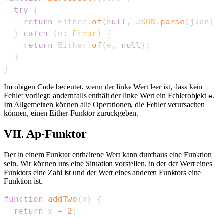
try
{
return
Either
.
of
(
null
,
JSON
.
parse
(
json
)
)
}
catch
(
e
:
Error
)
{
return
Either
.
of
(
e
,
null
)
;
}
}
Im obigen Code bedeutet, wenn der linke Wert leer ist, dass kein
Fehler vorliegt; andernfalls enthält der linke Wert ein Fehlerobjekt
.
e
Im Allgemeinen können alle Operationen, die Fehler verursachen
können, einen Either-Funktor zurückgeben.
VII. Ap-Funktor
Der in einem Funktor enthaltene Wert kann durchaus eine Funktion
sein. Wir können uns eine Situation vorstellen, in der der Wert eines
Funktors eine Zahl ist und der Wert eines anderen Funktors eine
Funktion ist.
function
addTwo
(
x
)
{
return
 x 
+
2
;