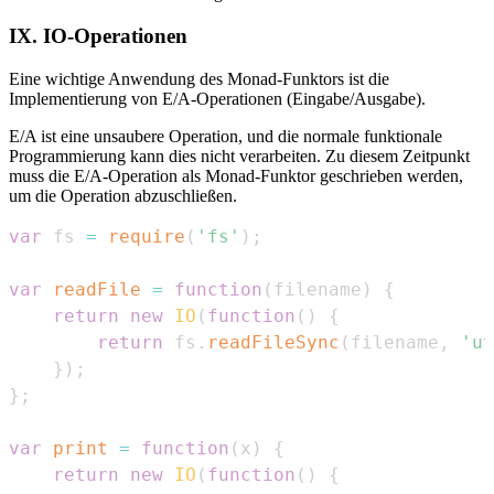
IX. IO-Operationen
Eine wichtige Anwendung des Monad-Funktors ist die
Implementierung von E/A-Operationen (Eingabe/Ausgabe).
E/A ist eine unsaubere Operation, und die normale funktionale
Programmierung kann dies nicht verarbeiten. Zu diesem Zeitpunkt
muss die E/A-Operation als Monad-Funktor geschrieben werden,
um die Operation abzuschließen.
var
 fs 
=
require
(
'fs'
)
;
var
readFile
=
function
(
filename
)
{
return
new
IO
(
function
(
)
{
return
 fs
.
readFileSync
(
filename
,
'ut
}
)
;
}
;
var
print
=
function
(
x
)
{
return
new
IO
(
function
(
)
{