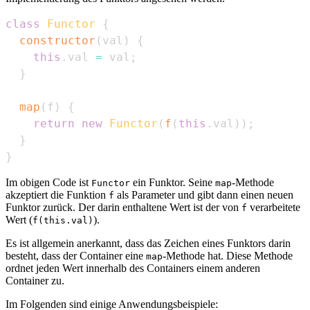
class
Functor
{
constructor
(
val
)
{
this
.
val
=
 val
;
}
map
(
f
)
{
return
new
Functor
(
f
(
this
.
val
)
)
;
}
}
Im obigen Code ist
ein Funktor. Seine
-Methode
Functor
map
akzeptiert die Funktion
als Parameter und gibt dann einen neuen
f
Funktor zurück. Der darin enthaltene Wert ist der von
verarbeitete
f
Wert (
).
f(this.val)
Es ist allgemein anerkannt, dass das Zeichen eines Funktors darin
besteht, dass der Container eine
-Methode hat. Diese Methode
map
ordnet jeden Wert innerhalb des Containers einem anderen
Container zu.
Im Folgenden sind einige Anwendungsbeispiele: