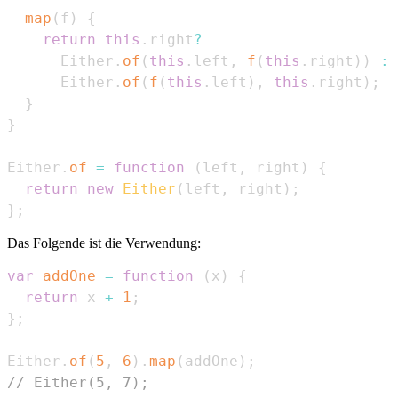
map
(
f
)
{
return
this
.
right
?
Either
.
of
(
this
.
left
,
f
(
this
.
right
)
)
:
Either
.
of
(
f
(
this
.
left
)
,
this
.
right
)
;
}
}
Either
.
of
=
function
(
left
,
 right
)
{
return
new
Either
(
left
,
 right
)
;
}
;
Das Folgende ist die Verwendung:
var
addOne
=
function
(
x
)
{
return
 x 
+
1
;
}
;
Either
.
of
(
5
,
6
)
.
map
(
addOne
)
;
// Either(5, 7);