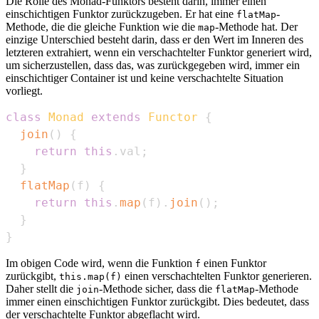
Die Rolle des Monad-Funktors besteht darin, immer einen
einschichtigen Funktor zurückzugeben. Er hat eine
-
flatMap
Methode, die die gleiche Funktion wie die
-Methode hat. Der
map
einzige Unterschied besteht darin, dass er den Wert im Inneren des
letzteren extrahiert, wenn ein verschachtelter Funktor generiert wird,
um sicherzustellen, dass das, was zurückgegeben wird, immer ein
einschichtiger Container ist und keine verschachtelte Situation
vorliegt.
class
Monad
extends
Functor
{
join
(
)
{
return
this
.
val
;
}
flatMap
(
f
)
{
return
this
.
map
(
f
)
.
join
(
)
;
}
}
Im obigen Code wird, wenn die Funktion
einen Funktor
f
zurückgibt,
einen verschachtelten Funktor generieren.
this.map(f)
Daher stellt die
-Methode sicher, dass die
-Methode
join
flatMap
immer einen einschichtigen Funktor zurückgibt. Dies bedeutet, dass
der verschachtelte Funktor abgeflacht wird.