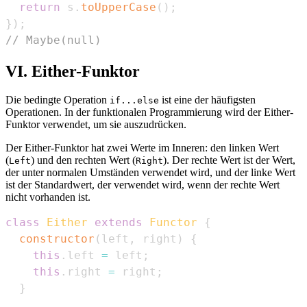
return
 s
.
toUpperCase
(
)
;
}
)
;
// Maybe(null)
VI. Either-Funktor
Die bedingte Operation
ist eine der häufigsten
if...else
Operationen. In der funktionalen Programmierung wird der Either-
Funktor verwendet, um sie auszudrücken.
Der Either-Funktor hat zwei Werte im Inneren: den linken Wert
(
) und den rechten Wert (
). Der rechte Wert ist der Wert,
Left
Right
der unter normalen Umständen verwendet wird, und der linke Wert
ist der Standardwert, der verwendet wird, wenn der rechte Wert
nicht vorhanden ist.
class
Either
extends
Functor
{
constructor
(
left
,
 right
)
{
this
.
left
=
 left
;
this
.
right
=
 right
;
}