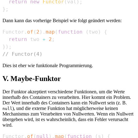
return
new
Functor
(
val
)
;
}
;
Dann kann das vorherige Beispiel wie folgt geändert werden:
Functor
.
of
(
2
)
.
map
(
function
(
two
)
{
return
 two 
+
2
;
}
)
;
// Functor(4)
Dies ist eher wie funktionale Programmierung.
V. Maybe-Funktor
Der Funktor akzeptiert verschiedene Funktionen, um die Werte
innerhalb des Containers zu verarbeiten. Hier kommt ein Problem.
Der Wert innerhalb des Containers kann ein Nullwert sein (z. B.
), und die externe Funktion hat möglicherweise keinen
null
Mechanismus zum Verarbeiten von Nullwerten. Wenn ein Nullwert
übergeben wird, ist es wahrscheinlich, dass ein Fehler verursacht
wird.
Functor
.
of
(
null
)
.
map
(
function
(
s
)
{