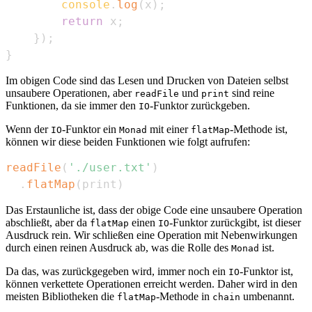
console
.
log
(
x
)
;
return
 x
;
}
)
;
}
Im obigen Code sind das Lesen und Drucken von Dateien selbst
unsaubere Operationen, aber
und
sind reine
readFile
print
Funktionen, da sie immer den
-Funktor zurückgeben.
IO
Wenn der
-Funktor ein
mit einer
-Methode ist,
IO
Monad
flatMap
können wir diese beiden Funktionen wie folgt aufrufen:
readFile
(
'./user.txt'
)
.
flatMap
(
print
)
Das Erstaunliche ist, dass der obige Code eine unsaubere Operation
abschließt, aber da
einen
-Funktor zurückgibt, ist dieser
flatMap
IO
Ausdruck rein. Wir schließen eine Operation mit Nebenwirkungen
durch einen reinen Ausdruck ab, was die Rolle des
ist.
Monad
Da das, was zurückgegeben wird, immer noch ein
-Funktor ist,
IO
können verkettete Operationen erreicht werden. Daher wird in den
meisten Bibliotheken die
-Methode in
umbenannt.
flatMap
chain