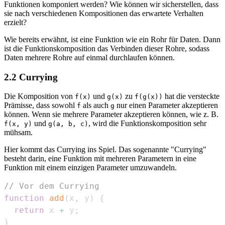
Funktionen komponiert werden? Wie können wir sicherstellen, dass
sie nach verschiedenen Kompositionen das erwartete Verhalten
erzielt?
Wie bereits erwähnt, ist eine Funktion wie ein Rohr für Daten. Dann
ist die Funktionskomposition das Verbinden dieser Rohre, sodass
Daten mehrere Rohre auf einmal durchlaufen können.
2.2 Currying
Die Komposition von
und
zu
hat die versteckte
f(x)
g(x)
f(g(x))
Prämisse, dass sowohl
als auch
nur einen Parameter akzeptieren
f
g
können. Wenn sie mehrere Parameter akzeptieren können, wie z. B.
und
, wird die Funktionskomposition sehr
f(x, y)
g(a, b, c)
mühsam.
Hier kommt das Currying ins Spiel. Das sogenannte "Currying"
besteht darin, eine Funktion mit mehreren Parametern in eine
Funktion mit einem einzigen Parameter umzuwandeln.
// Vor dem Currying
function
add
(
x
,
 y
)
{
return
 x 
+
 y
;
}