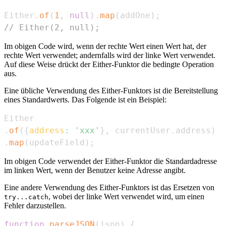
Either
.
of
(
1
,
null
)
.
map
(
addOne
)
;
// Either(2, null);
Im obigen Code wird, wenn der rechte Wert einen Wert hat, der
rechte Wert verwendet; andernfalls wird der linke Wert verwendet.
Auf diese Weise drückt der Either-Funktor die bedingte Operation
aus.
Eine übliche Verwendung des Either-Funktors ist die Bereitstellung
eines Standardwerts. Das Folgende ist ein Beispiel:
Either
.
of
(
{
address
:
'xxx'
}
,
 currentUser
.
address
)
.
map
(
updateField
)
;
Im obigen Code verwendet der Either-Funktor die Standardadresse
im linken Wert, wenn der Benutzer keine Adresse angibt.
Eine andere Verwendung des Either-Funktors ist das Ersetzen von
, wobei der linke Wert verwendet wird, um einen
try...catch
Fehler darzustellen.
function
parseJSON
(
json
)
{