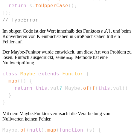
return
 s
.
toUpperCase
(
)
;
}
)
;
// TypeError
Im obigen Code ist der Wert innerhalb des Funktors
, und beim
null
Konvertieren von Kleinbuchstaben in Großbuchstaben tritt ein
Fehler auf.
Der Maybe-Funktor wurde entwickelt, um diese Art von Problem zu
lösen. Einfach ausgedrückt, seine
-Methode hat eine
map
Nullwertprüfung.
class
Maybe
extends
Functor
{
map
(
f
)
{
return
this
.
val
?
Maybe
.
of
(
f
(
this
.
val
)
)
:
}
}
Mit dem Maybe-Funktor verursacht die Verarbeitung von
Nullwerten keinen Fehler.
Maybe
.
of
(
null
)
.
map
(
function
(
s
)
{