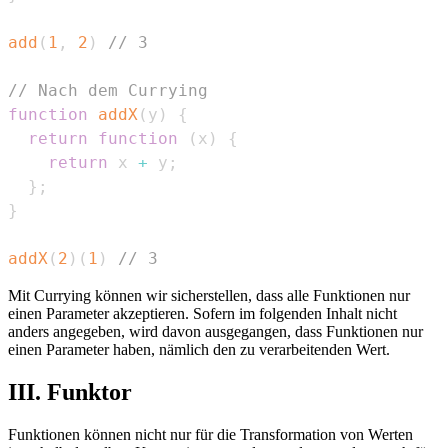
add
(
1
,
2
)
// 3
// Nach dem Currying
function
addX
(
y
)
{
return
function
(
x
)
{
return
 x 
+
 y
;
}
;
}
addX
(
2
)
(
1
)
// 3
Mit Currying können wir sicherstellen, dass alle Funktionen nur
einen Parameter akzeptieren. Sofern im folgenden Inhalt nicht
anders angegeben, wird davon ausgegangen, dass Funktionen nur
einen Parameter haben, nämlich den zu verarbeitenden Wert.
III. Funktor
Funktionen können nicht nur für die Transformation von Werten