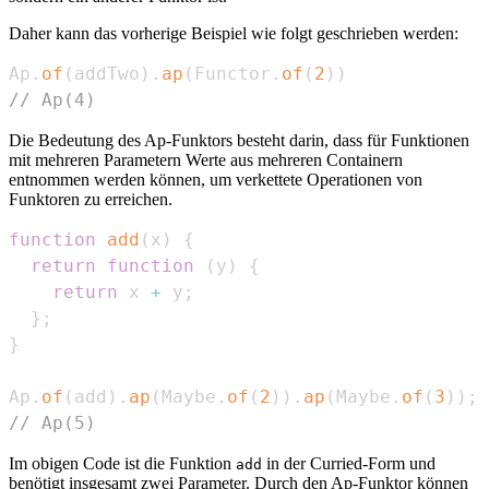
Daher kann das vorherige Beispiel wie folgt geschrieben werden:
Ap
.
of
(
addTwo
)
.
ap
(
Functor
.
of
(
2
)
)
// Ap(4)
Die Bedeutung des Ap-Funktors besteht darin, dass für Funktionen
mit mehreren Parametern Werte aus mehreren Containern
entnommen werden können, um verkettete Operationen von
Funktoren zu erreichen.
function
add
(
x
)
{
return
function
(
y
)
{
return
 x 
+
 y
;
}
;
}
Ap
.
of
(
add
)
.
ap
(
Maybe
.
of
(
2
)
)
.
ap
(
Maybe
.
of
(
3
)
)
;
// Ap(5)
Im obigen Code ist die Funktion
in der Curried-Form und
add
benötigt insgesamt zwei Parameter. Durch den Ap-Funktor können