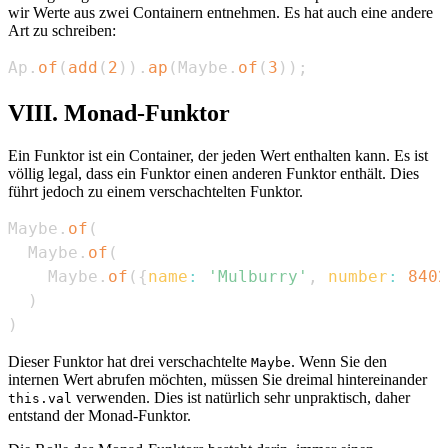
wir Werte aus zwei Containern entnehmen. Es hat auch eine andere
Art zu schreiben:
Ap
.
of
(
add
(
2
)
)
.
ap
(
Maybe
.
of
(
3
)
)
;
VIII. Monad-Funktor
Ein Funktor ist ein Container, der jeden Wert enthalten kann. Es ist
völlig legal, dass ein Funktor einen anderen Funktor enthält. Dies
führt jedoch zu einem verschachtelten Funktor.
Maybe
.
of
(
Maybe
.
of
(
Maybe
.
of
(
{
name
:
'Mulburry'
,
number
:
8402
)
)
Dieser Funktor hat drei verschachtelte
. Wenn Sie den
Maybe
internen Wert abrufen möchten, müssen Sie dreimal hintereinander
verwenden. Dies ist natürlich sehr unpraktisch, daher
this.val
entstand der Monad-Funktor.