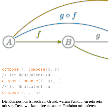
compose
(
f
,
compose
(
g
,
 h
)
)
// ist äquivalent zu
compose
(
compose
(
f
,
 g
)
,
 h
)
// ist äquivalent zu
compose
(
f
,
 g
,
 h
)
Die Komposition ist auch ein Grund, warum Funktionen rein sein
müssen. Denn wie kann eine unsaubere Funktion mit anderen