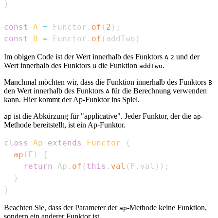
}
const
A
=
Functor
.
of
(
2
)
;
const
B
=
Functor
.
of
(
addTwo
)
Im obigen Code ist der Wert innerhalb des Funktors
und der
A
2
Wert innerhalb des Funktors
die Funktion
.
B
addTwo
Manchmal möchten wir, dass die Funktion innerhalb des Funktors
B
den Wert innerhalb des Funktors
für die Berechnung verwenden
A
kann. Hier kommt der Ap-Funktor ins Spiel.
ist die Abkürzung für "applicative". Jeder Funktor, der die
-
ap
ap
Methode bereitstellt, ist ein Ap-Funktor.
class
Ap
extends
Functor
{
ap
(
F
)
{
return
Ap
.
of
(
this
.
val
(
F
.
val
)
)
;
}
}
Beachten Sie, dass der Parameter der
-Methode keine Funktion,
ap
sondern ein anderer Funktor ist.