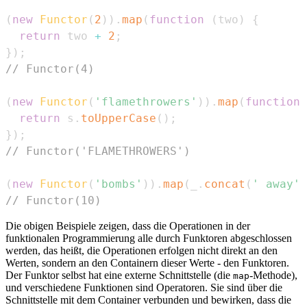
(
new
Functor
(
2
)
)
.
map
(
function
(
two
)
{
return
 two 
+
2
;
}
)
;
// Functor(4)
(
new
Functor
(
'flamethrowers'
)
)
.
map
(
function
(
return
 s
.
toUpperCase
(
)
;
}
)
;
// Functor('FLAMETHROWERS')
(
new
Functor
(
'bombs'
)
)
.
map
(
_
.
concat
(
' away'
)
// Functor(10)
Die obigen Beispiele zeigen, dass die Operationen in der
funktionalen Programmierung alle durch Funktoren abgeschlossen
werden, das heißt, die Operationen erfolgen nicht direkt an den
Werten, sondern an den Containern dieser Werte - den Funktoren.
Der Funktor selbst hat eine externe Schnittstelle (die
-Methode),
map
und verschiedene Funktionen sind Operatoren. Sie sind über die
Schnittstelle mit dem Container verbunden und bewirken, dass die