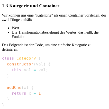
1.3 Kategorie und Container
Wir können uns eine "Kategorie" als einen Container vorstellen, der
zwei Dinge enthält:
Wert.
Die Transformationsbeziehung des Wertes, das heißt, die
Funktion.
Das Folgende ist der Code, um eine einfache Kategorie zu
definieren:
class
Category
{
constructor
(
val
)
{
this
.
val
=
 val
;
}
addOne
(
x
)
{
return
 x 
+
1
;
}
}