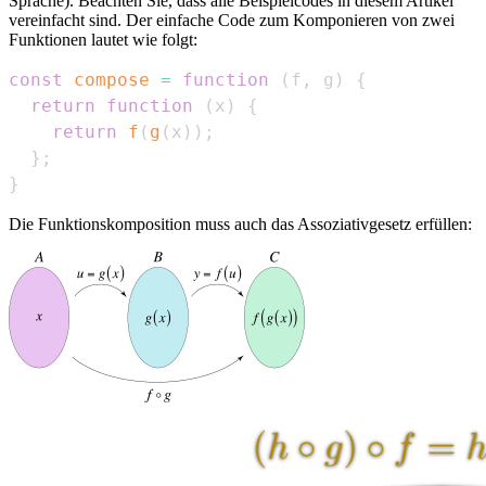
Sprache). Beachten Sie, dass alle Beispielcodes in diesem Artikel
vereinfacht sind. Der einfache Code zum Komponieren von zwei
Funktionen lautet wie folgt:
const
compose
=
function
(
f
,
 g
)
{
return
function
(
x
)
{
return
f
(
g
(
x
)
)
;
}
;
}
Die Funktionskomposition muss auch das Assoziativgesetz erfüllen: