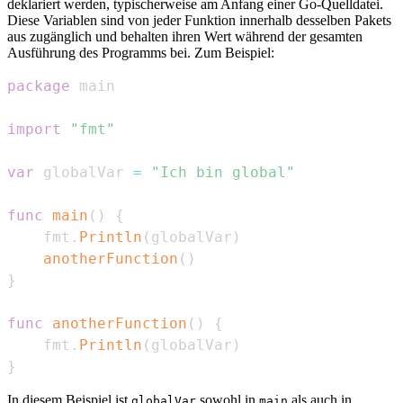
deklariert werden, typischerweise am Anfang einer Go-Quelldatei.
Diese Variablen sind von jeder Funktion innerhalb desselben Pakets
aus zugänglich und behalten ihren Wert während der gesamten
Ausführung des Programms bei. Zum Beispiel:
package
import
"fmt"
var
 globalVar 
=
"Ich bin global"
func
main
(
)
{
    fmt
.
Println
(
globalVar
)
anotherFunction
(
)
}
func
anotherFunction
(
)
{
    fmt
.
Println
(
globalVar
)
}
In diesem Beispiel ist
sowohl in
als auch in
globalVar
main