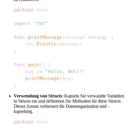
package
import
"fmt"
func
printMessage
(
message 
string
)
{
    fmt
.
Println
(
message
)
}
func
main
(
)
{
    msg 
:=
"Hallo, Welt!"
printMessage
(
msg
)
}
Verwendung von Structs
: Kapseln Sie verwandte Variablen
in Structs ein und definieren Sie Methoden für diese Structs.
Dieser Ansatz verbessert die Datenorganisation und -
kapselung.
package