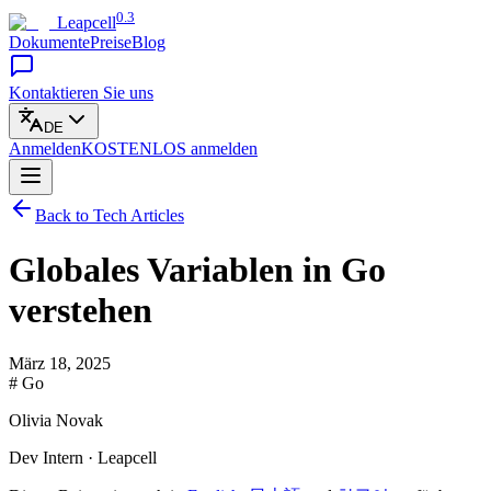
0.3
Leapcell
Dokumente
Preise
Blog
Kontaktieren Sie uns
DE
Anmelden
KOSTENLOS
anmelden
Back to Tech Articles
Globales Variablen in Go
verstehen
März 18, 2025
# Go
Olivia Novak
Dev Intern · Leapcell