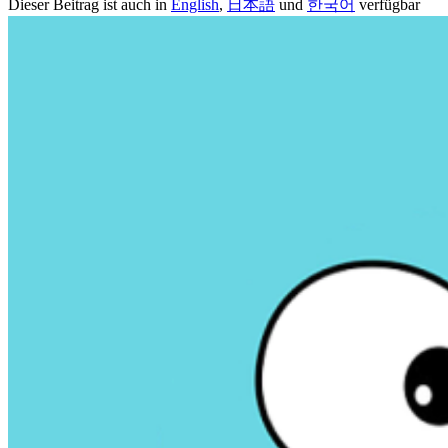
Dieser Beitrag ist auch in
English
,
日本語
und
한국어
verfügbar