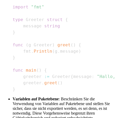
import
"fmt"
type
 Greeter 
struct
{
    message 
string
}
func
(
g Greeter
)
greet
(
)
{
    fmt
.
Println
(
g
.
message
)
}
func
main
(
)
{
    greeter 
:=
 Greeter
{
message
:
"Hallo, 
    greeter
.
greet
(
)
}
Variablen auf Paketebene
: Beschränken Sie die
Verwendung von Variablen auf Paketebene und stellen Sie
sicher, dass sie nicht exportiert werden, es sei denn, es ist
notwendig. Diese Vorgehensweise begrenzt ihren
Gültigkeitsbereich und reduziert unbeabsichtigte