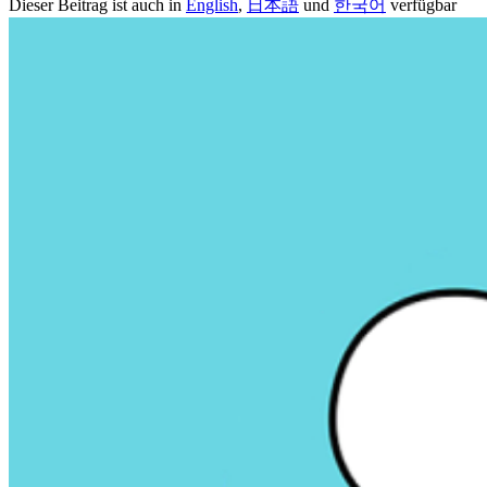
Dieser Beitrag ist auch in
English
,
日本語
und
한국어
verfügbar