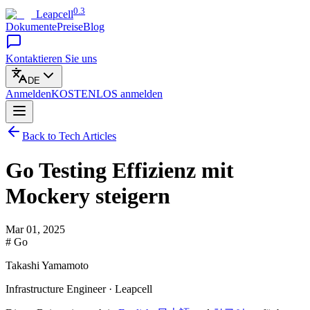
0.3
Leapcell
Dokumente
Preise
Blog
Kontaktieren Sie uns
DE
Anmelden
KOSTENLOS
anmelden
Back to Tech Articles
Go Testing Effizienz mit
Mockery steigern
Mar 01, 2025
# Go
Takashi Yamamoto
Infrastructure Engineer · Leapcell