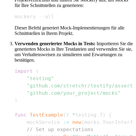
für Ihre Schnittstellen zu generieren:
mockery --all
Dieser Befehl generiert Mock-Implementierungen für alle
Schnittstellen in Ihrem Projekt.
Verwenden generierter Mocks in Tests:
Importieren Sie die
generierten Mocks in Ihre Testdateien und verwenden Sie sie,
um Verhaltensweisen zu simulieren und Erwartungen zu
bestätigen.
import
(
"testing"
"github.com/stretchr/testify/assert"
"github.com/your_project/mocks"
)
func
TestExample
(
t 
*
testing
.
T
)
{
    mockService 
:=
new
(
mocks
.
YourInterfa
// Set up expectations