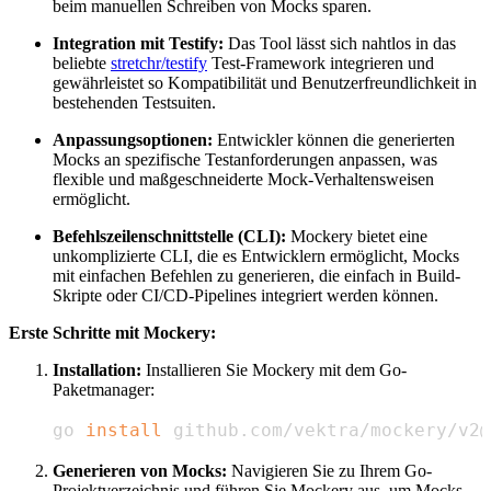
beim manuellen Schreiben von Mocks sparen.
Integration mit Testify:
Das Tool lässt sich nahtlos in das
beliebte
stretchr/testify
Test-Framework integrieren und
gewährleistet so Kompatibilität und Benutzerfreundlichkeit in
bestehenden Testsuiten.
Anpassungsoptionen:
Entwickler können die generierten
Mocks an spezifische Testanforderungen anpassen, was
flexible und maßgeschneiderte Mock-Verhaltensweisen
ermöglicht.
Befehlszeilenschnittstelle (CLI):
Mockery bietet eine
unkomplizierte CLI, die es Entwicklern ermöglicht, Mocks
mit einfachen Befehlen zu generieren, die einfach in Build-
Skripte oder CI/CD-Pipelines integriert werden können.
Erste Schritte mit Mockery:
Installation:
Installieren Sie Mockery mit dem Go-
Paketmanager:
go 
install
 github.com/vektra/mockery/v2@
Generieren von Mocks:
Navigieren Sie zu Ihrem Go-
Projektverzeichnis und führen Sie Mockery aus, um Mocks