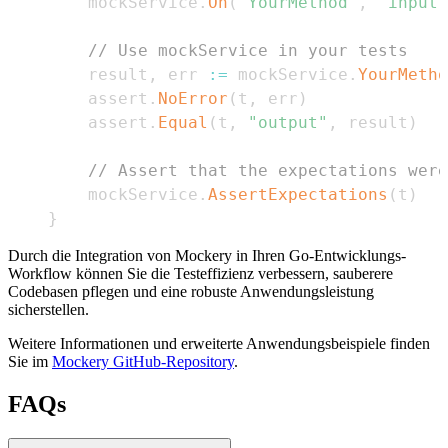
    mockService
.
On
(
"YourMethod"
,
"input"
// Use mockService in your tests
    result
,
 err 
:=
 mockService
.
YourMetho
    assert
.
NoError
(
t
,
 err
)
    assert
.
Equal
(
t
,
"output"
,
 result
)
// Assert that the expectations were
    mockService
.
AssertExpectations
(
t
)
}
Durch die Integration von Mockery in Ihren Go-Entwicklungs-
Workflow können Sie die Testeffizienz verbessern, sauberere
Codebasen pflegen und eine robuste Anwendungsleistung
sicherstellen.
Weitere Informationen und erweiterte Anwendungsbeispiele finden
Sie im
Mockery GitHub-Repository
.
FAQs