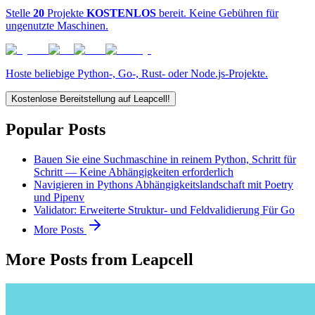
Stelle
20
Projekte
KOSTENLOS
bereit. Keine Gebühren für
ungenutzte Maschinen.
Hoste beliebige Python-, Go-, Rust- oder Node.js-Projekte.
Kostenlose Bereitstellung auf Leapcell!
Popular Posts
Bauen Sie eine Suchmaschine in reinem Python, Schritt für
Schritt — Keine Abhängigkeiten erforderlich
Navigieren in Pythons Abhängigkeitslandschaft mit Poetry
und Pipenv
Validator: Erweiterte Struktur- und Feldvalidierung Für Go
More Posts
More Posts from Leapcell