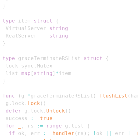
}
type
 item 
struct
{
 VirtualServer 
string
 RealServer    
string
}
type
 graceTerminateRSList 
struct
{
 lock sync
.
 list 
map
[
string
]
*
}
func
(
g 
*
graceTerminateRSList
)
flushList
(
han
 g
.
lock
.
Lock
(
)
defer
 g
.
lock
.
Unlock
(
)
 success 
:=
true
for
_
,
 rs 
:=
range
 g
.
list 
{
if
 ok
,
 err 
:=
handler
(
rs
)
;
!
ok 
||
 err 
!=
n