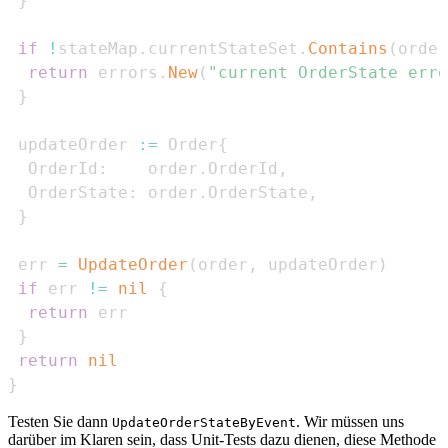
}
if
!
stateMap
.
currentStateSet
.
Contains
(
order
return
 errors
.
New
(
"current OrderState erro
}
 updateOrder 
:=
 Order
{
  OrderId
:
    order
.
OrderId
,
  OrderState
:
 order
.
OrderState
,
}
 err 
=
UpdateOrder
(
order
,
 updateOrder
)
if
 err 
!=
nil
{
return
}
return
nil
}
Testen Sie dann
. Wir müssen uns
UpdateOrderStateByEvent
darüber im Klaren sein, dass Unit-Tests dazu dienen, diese Methode