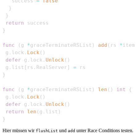
   success 
=
false
}
}
return
}
func
(
g 
*
graceTerminateRSList
)
add
(
rs 
*
item
)
 g
.
lock
.
Lock
(
)
defer
 g
.
lock
.
Unlock
(
)
 g
.
list
[
rs
.
RealServer
]
=
}
func
(
g 
*
graceTerminateRSList
)
len
(
)
int
{
 g
.
lock
.
Lock
(
)
defer
 g
.
lock
.
Unlock
(
)
return
len
(
g
.
list
)
}
Hier müssen wir
und
unter Race Conditions testen.
flushList
add