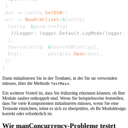
}
 dsn 
:=
 config
.
GetDSN
(
)
 err 
:=
NewOrmClient
(
&
Config
{
  Config
:
&
gorm
.
Config
{
//Logger: logger.Default.LogMode(logger.I
}
,
  SourceConfig
:
&
SourceDBConfig
{
}
,
  Dial
:
         postgres
.
Open
(
dsn
)
,
}
)
}
Dann initialisieren Sie in der Testdatei, in der Sie sie verwenden
müssen, über die Methode
.
TestMain
Ein weiterer Vorteil ist, dass Sie frühzeitig erkennen können, ob Ihre
Module sauber entkoppelt sind. Wenn Sie beispielsweise feststellen,
dass Sie viele Komponenten initialisieren müssen, wenn Sie eine
Testsuite einrichten, lohnt es sich zu überprüfen, ob Ihr Moduldesign
korrekt oder erforderlich ist.
Wie manConcurrency-Probleme testet