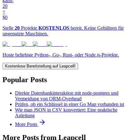
kann:
20
=
$0
Stelle
20
Projekte
KOSTENLOS
bereit. Keine Gebühren für
ungenutzte Maschinen.
Hoste beliebige Python-, Go-, Rust- oder Node.js-Projekte.
Kostenlose Bereitstellung auf Leapcell!
Popular Posts
Direkte Datenbankinteraktion mit node-postgres und
Vermeidung von ORM-Overhead
Prüfen, ob ein Schlüssel in einer Go Map vorhanden ist
Wie man JSON in CSV konvertiert: Eine praktische
Anleitung
More Posts
More Posts from Leapcell