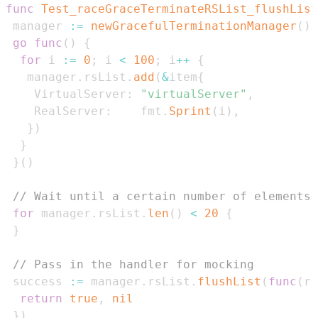
func
Test_raceGraceTerminateRSList_flushList
 manager 
:=
newGracefulTerminationManager
(
)
go
func
(
)
{
for
 i 
:=
0
;
 i 
<
100
;
 i
++
{
   manager
.
rsList
.
add
(
&
item
{
    VirtualServer
:
"virtualServer"
,
    RealServer
:
    fmt
.
Sprint
(
i
)
,
}
)
}
}
(
)
// Wait until a certain number of elements 
for
 manager
.
rsList
.
len
(
)
<
20
{
}
// Pass in the handler for mocking
 success 
:=
 manager
.
rsList
.
flushList
(
func
(
rs
return
true
,
nil
}
)