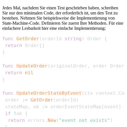
Jedes Mal, nachdem Sie einen Test geschrieben haben, schreiben
Sie nur den minimalen Code, der erforderlich ist, um den Test zu
bestehen. Nehmen Sie beispielsweise die Implementierung von
State-Machine-Code. Definieren Sie zuerst Ihre Methoden. Für eine
einfachere Lesbarkeit hier eine einfache Implementierung:
func
GetOrder
(
orderId 
string
)
 Order 
{
return
 Order
{
}
}
func
UpdateOrder
(
originalOrder
,
 order Order
)
return
nil
}
func
UpdateOrderStateByEvent
(
ctx context
.
Con
 order 
:=
GetOrder
(
orderId
)
 stateMap
,
 ok 
:=
 orderEventStateMap
[
event
]
if
!
ok 
{
return
 errors
.
New
(
"event not exists"
)