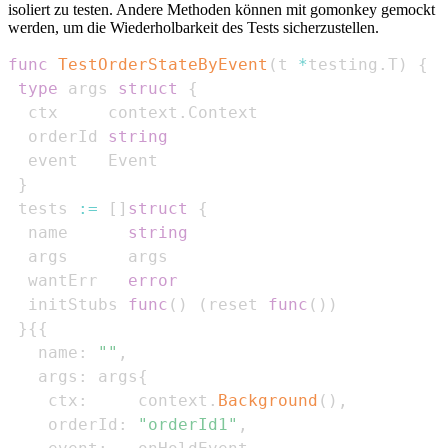
isoliert zu testen. Andere Methoden können mit gomonkey gemockt
werden, um die Wiederholbarkeit des Tests sicherzustellen.
func
TestOrderStateByEvent
(
t 
*
testing
.
T
)
{
type
 args 
struct
{
  ctx     context
.
  orderId 
string
}
 tests 
:=
[
]
struct
{
  name      
string
  wantErr   
error
  initStubs 
func
(
)
(
reset 
func
(
)
)
}
{
{
   name
:
""
,
   args
:
 args
{
    ctx
:
     context
.
Background
(
)
,
    orderId
:
"orderId1"
,