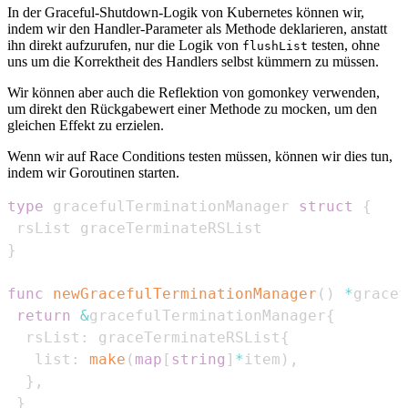
In der Graceful-Shutdown-Logik von Kubernetes können wir,
indem wir den Handler-Parameter als Methode deklarieren, anstatt
ihn direkt aufzurufen, nur die Logik von
testen, ohne
flushList
uns um die Korrektheit des Handlers selbst kümmern zu müssen.
Wir können aber auch die Reflektion von gomonkey verwenden,
um direkt den Rückgabewert einer Methode zu mocken, um den
gleichen Effekt zu erzielen.
Wenn wir auf Race Conditions testen müssen, können wir dies tun,
indem wir Goroutinen starten.
type
 gracefulTerminationManager 
struct
{
}
func
newGracefulTerminationManager
(
)
*
gracef
return
&
gracefulTerminationManager
{
  rsList
:
 graceTerminateRSList
{
   list
:
make
(
map
[
string
]
*
item
)
,
}
,
}