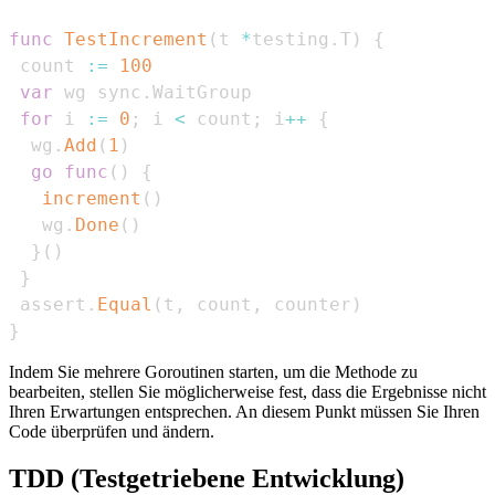
func
TestIncrement
(
t 
*
testing
.
T
)
{
 count 
:=
100
var
 wg sync
.
for
 i 
:=
0
;
 i 
<
 count
;
 i
++
{
  wg
.
Add
(
1
)
go
func
(
)
{
increment
(
)
   wg
.
Done
(
)
}
(
)
}
 assert
.
Equal
(
t
,
 count
,
 counter
)
}
Indem Sie mehrere Goroutinen starten, um die Methode zu
bearbeiten, stellen Sie möglicherweise fest, dass die Ergebnisse nicht
Ihren Erwartungen entsprechen. An diesem Punkt müssen Sie Ihren
Code überprüfen und ändern.
TDD (Testgetriebene Entwicklung)