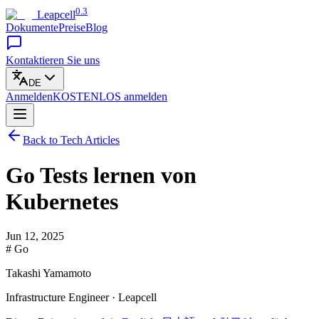
0.3
Leapcell
Dokumente
Preise
Blog
Kontaktieren Sie uns
DE
Anmelden
KOSTENLOS
anmelden
Back to Tech Articles
Go Tests lernen von
Kubernetes
Jun 12, 2025
# Go
Takashi Yamamoto
Infrastructure Engineer · Leapcell