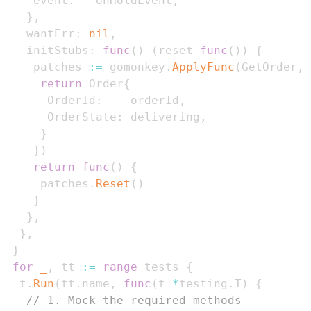
    event
:
   onHoldEvent
,
}
,
   wantErr
:
nil
,
   initStubs
:
func
(
)
(
reset 
func
(
)
)
{
    patches 
:=
 gomonkey
.
ApplyFunc
(
GetOrder
,
return
 Order
{
      OrderId
:
    orderId
,
      OrderState
:
 delivering
,
}
}
)
return
func
(
)
{
     patches
.
Reset
(
)
}
}
,
}
,
}
for
_
,
 tt 
:=
range
 tests 
{
  t
.
Run
(
tt
.
name
,
func
(
t 
*
testing
.
T
)
{
// 1. Mock the required methods