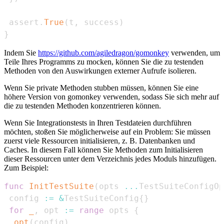
 assert
.
True
(
t
,
 success
)
}
Indem Sie
https://github.com/agiledragon/gomonkey
verwenden, um
Teile Ihres Programms zu mocken, können Sie die zu testenden
Methoden von den Auswirkungen externer Aufrufe isolieren.
Wenn Sie private Methoden stubben müssen, können Sie eine
höhere Version von gomonkey verwenden, sodass Sie sich mehr auf
die zu testenden Methoden konzentrieren können.
Wenn Sie Integrationstests in Ihren Testdateien durchführen
möchten, stoßen Sie möglicherweise auf ein Problem: Sie müssen
zuerst viele Ressourcen initialisieren, z. B. Datenbanken und
Caches. In diesem Fall können Sie Methoden zum Initialisieren
dieser Ressourcen unter dem Verzeichnis jedes Moduls hinzufügen.
Zum Beispiel:
func
InitTestSuite
(
opts 
...
TestSuiteConfigOp
 config 
:=
&
TestSuiteConfig
{
}
for
_
,
 opt 
:=
range
 opts 
{
opt
(
config
)