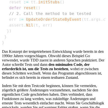
   reset 
:=
 tt
.
initStubs
(
)
defer
reset
(
)
// 2. Call the method to be tested
   err 
:=
UpdateOrderStateByEvent
(
tt
.
args
.
ct
   assert
.
Nil
(
t
,
 err
)
}
)
}
}
Das Konzept der testgetriebenen Entwicklung wurde bereits in den
1990er Jahren vorgeschlagen. Obwohl dieses Beispiel Go
verwendet, wurde TDD zuerst in anderen Sprachen praktiziert. Der
Autor schreibt Tests und dann
den minimalen Code, der
erforderlich ist, um die Tests zu bestehen
, wobei er zwischen
diesen Schritten wechselt. Wenn das Programm abgeschlossen ist,
befindet es sich bereits in einem testbaren Zustand.
Indem Sie mit dem Testcode beginnen, können Sie vermeiden,
zögerlich größere Änderungen vorzunehmen, nachdem Sie den
eigentlichen Code geschrieben haben. Dies verhindert, dass
Funktionen zu lang werden, was zukünftige Änderungen und
erneute Tests wesentlich einfacher macht. Wenn Sie Geschäftslogik
entwickeln, werden Sie auf weniger Fehler stoßen, wenn Sie die