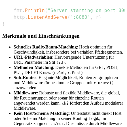
	fmt
.
Println
(
"Server starting on port 808
	http
.
ListenAndServe
(
":8080"
,
 r
)
}
Merkmale und Einschränkungen
Schnelles Radix-Baum-Matching
: Hoch optimiert für
Geschwindigkeit, insbesondere bei variablen Pfadsegmenten.
URL-Pfadvariablen
: Hervorragende Unterstützung für
URL-Parameter im Stil
.
{id}
Methoden-Matching
: Direkte Methoden für GET, POST,
PUT, DELETE usw. (
,
).
r.Get
r.Post
Sub-Router
: Elegante Möglichkeit, Routen zu gruppieren
und Middleware für bestimmte Gruppen mit
r.Route()
anzuwenden.
Middleware
: Robuste und flexible Middleware, die global,
für Routengruppen oder sogar für einzelne Routen
angewendet werden kann.
fördert den Aufbau modularer
chi
Middleware.
Kein Host/Schema-Matching
: Unterstützt nicht direkt Host-
oder Schema-Matching in seiner Routing-Logik, im
Gegensatz zu
. Dies müsste durch Middleware
gorilla/mux