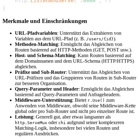
	http
.
ListenAndServe
(
":8080"
,
 r
)
}
Merkmale und Einschränkungen
URL-Pfadvariablen
: Unterstützt das Extrahieren von
Variablen aus dem URL-Pfad (z. B.
).
/users/{id}
Methoden-Matching
: Ermöglicht das Abgleichen von
Routen basierend auf HTTP-Methoden (GET, POST usw.).
Host- und Schema-Matching
: Kann Routen basierend auf
dem Domainnamen und dem URL-Schema (HTTP/HTTPS)
abgleichen.
Präfixe und Sub-Router
: Unterstützt das Abgleichen von
URL-Präfixen und das Gruppieren von Routen in Sub-Router
zur besseren Organisation.
Query-Parameter und Header
: Ermöglicht das Abgleichen
basierend auf Query-Parametern und Anfrageheadern.
Middleware-Unterstützung
: Bietet
zum
r.Use()
Anwenden von Middleware, obwohl seine Middleware-Kette
global oder pro Sub-Router und nicht pro einzelner Route ist.
Leistung
: Generell gut, aber etwas langsamer als
oder
aufgrund seiner komplexeren
http.ServeMux
chi
Matching-Logik, insbesondere bei vielen Routen und
regulären Ausdrücken.