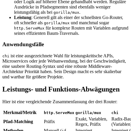
oder Logik auf höherer Ebene gehandhabt werden. Reguläre
Ausdrücke in Pfadsegmenten sind ebenfalls weniger
leistungsfähig als bei
.
gorilla/mux
Leistung
: Generell gilt als einer der schnellsten Go-Router,
oft schneller als
und manchmal sogar
gorilla/mux
für komplexe Routen mit Variablen aufgrund
http.ServeMux
seines effizienten Baum-Traversals.
Anwendungsfälle
ist eine ausgezeichnete Wahl für leistungskritische APIs,
chi
Microservices oder jede Webanwendung, bei der Geschwindigkeit,
eine saubere Routing-Syntax und eine robuste Middleware-
Architektur Priorität haben. Sein Design macht es sehr skalierbar
und wartbar für größere Projekte.
Leistungs- und Funktions-Abwägungen
Hier ist eine vergleichende Zusammenfassung der drei Router:
Merkmal/Metrik
http.ServeMux
gorilla/mux
chi
Exakt, Variablen,
Radix-Ba
Pfad-Matching
Präfix
Regex, Präfix
(Variablen
Methoden-
Manuell (
Integriert
Integriert (
if