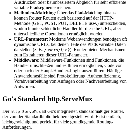
Ausdrücken oder baumbasiertem Abgleich für sehr effiziente
variable Pfadsegmente reichen.
Methoden-Matching
: Über das Pfad-Matching hinaus
können Router Routen auch basierend auf der HTTP-
Methode (GET, POST, PUT, DELETE usw.) unterscheiden,
wodurch unterschiedliche Handler für dieselbe URL, aber
unterschiedliche Operationen ermöglicht werden.
URL-Parameter
: Moderne Webanwendungen benötigen oft
dynamische URLs, bei denen Teile des Pfads variable Daten
darstellen (z. B.
). Router bieten Mechanismen
/users/{id}
zum Extrahieren dieser URL-Parameter.
Middleware
: Middleware-Funktionen sind Funktionen, die
Handler umschließen und es Ihnen ermöglichen, Code vor
oder nach der Haupt-Handler-Logik auszuführen. Häufige
Anwendungsfälle sind Protokollierung, Authentifizierung,
Vorabverarbeitung von Anfragen oder Nachverarbeitung von
Antworten.
Go's Standard http.ServeMux
Der
ist Go's integrierter, standardmäßiger Router,
http.ServeMux
der von der Standardbibliothek bereitgestellt wird. Er ist einfach,
leichtgewichtig und perfekt für viele grundlegende Routing-
Anforderungen.