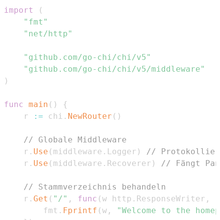
import
(
"fmt"
"net/http"
"github.com/go-chi/chi/v5"
"github.com/go-chi/chi/v5/middleware"
)
func
main
(
)
{
	r 
:=
 chi
.
NewRouter
(
)
// Globale Middleware
	r
.
Use
(
middleware
.
Logger
)
// Protokollier
	r
.
Use
(
middleware
.
Recoverer
)
// Fängt Pan
// Stammverzeichnis behandeln
	r
.
Get
(
"/"
,
func
(
w http
.
ResponseWriter
,
 r
		fmt
.
Fprintf
(
w
,
"Welcome to the homep