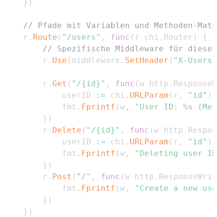
}
)
// Pfade mit Variablen und Methoden-Matc
	r
.
Route
(
"/users"
,
func
(
r chi
.
Router
)
{
// Spezifische Middleware für diese 
		r
.
Use
(
middleware
.
SetHeader
(
"X-Users-
		r
.
Get
(
"/{id}"
,
func
(
w http
.
ResponseW
			userID 
:=
 chi
.
URLParam
(
r
,
"id"
)
			fmt
.
Fprintf
(
w
,
"User ID: %s (Met
}
)
		r
.
Delete
(
"/{id}"
,
func
(
w http
.
Respon
			userID 
:=
 chi
.
URLParam
(
r
,
"id"
)
			fmt
.
Fprintf
(
w
,
"Deleting user ID
}
)
		r
.
Post
(
"/"
,
func
(
w http
.
ResponseWrit
			fmt
.
Fprintf
(
w
,
"Create a new use
}
)
}
)