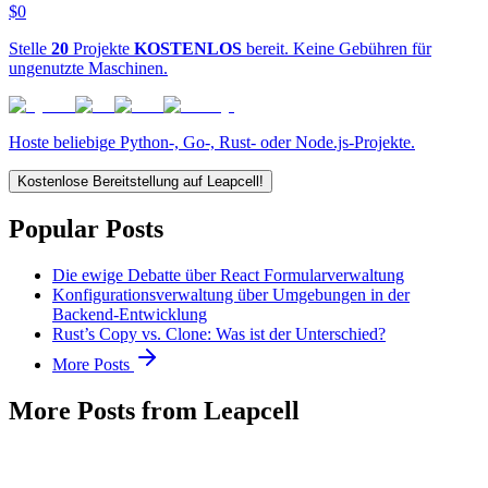
$0
Stelle
20
Projekte
KOSTENLOS
bereit. Keine Gebühren für
ungenutzte Maschinen.
Hoste beliebige Python-, Go-, Rust- oder Node.js-Projekte.
Kostenlose Bereitstellung auf Leapcell!
Popular Posts
Die ewige Debatte über React Formularverwaltung
Konfigurationsverwaltung über Umgebungen in der
Backend-Entwicklung
Rust’s Copy vs. Clone: Was ist der Unterschied?
More Posts
More Posts from Leapcell