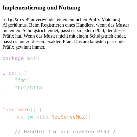
Implementierung und Nutzung
verwendet einen einfachen Präfix-Matching-
http.ServeMux
Algorithmus. Beim Registrieren eines Handlers, wenn das Muster
mit einem Schrägstrich endet, passt es zu jedem Pfad, der dieses
Präfix hat. Wenn das Muster nicht mit einem Schrägstrich endet,
passt es nur zu diesem exakten Pfad. Das am längsten passende
Präfix gewinnt immer.
package
import
(
"fmt"
"net/http"
)
func
main
(
)
{
	mux 
:=
 http
.
NewServeMux
(
)
// Handler für den exakten Pfad /