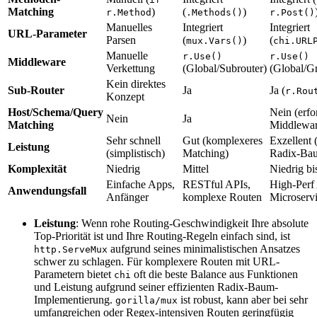
Matching
)
(
)
r.Method
.Methods()
r.Post()
Manuelles
Integriert
Integriert
URL-Parameter
Parsen
(
)
(
mux.Vars()
chi.URL
Manuelle
r.Use()
r.Use()
Middleware
Verkettung
(Global/Subrouter)
(Global/G
Kein direktes
Sub-Router
Ja
Ja (
r.Rou
Konzept
Host/Schema/Query
Nein (erfo
Nein
Ja
Matching
Middlewar
Sehr schnell
Gut (komplexeres
Exzellent 
Leistung
(simplistisch)
Matching)
Radix-Ba
Komplexität
Niedrig
Mittel
Niedrig bi
Einfache Apps,
RESTful APIs,
High-Perf
Anwendungsfall
Anfänger
komplexe Routen
Microserv
Leistung
: Wenn rohe Routing-Geschwindigkeit Ihre absolute
Top-Priorität ist und Ihre Routing-Regeln einfach sind, ist
aufgrund seines minimalistischen Ansatzes
http.ServeMux
schwer zu schlagen. Für komplexere Routen mit URL-
Parametern bietet
oft die beste Balance aus Funktionen
chi
und Leistung aufgrund seiner effizienten Radix-Baum-
Implementierung.
ist robust, kann aber bei sehr
gorilla/mux
umfangreichen oder Regex-intensiven Routen geringfügig