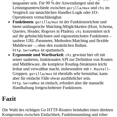
langsamer sein. Für 99 % der Anwendungen sind die
Leistungsunterschiede zwischen
und
im
gorilla/mux
chi
Vergleich zur tatsächlichen Handler-Logik oder I/O-
Operationen vernachlässigbar.
Funktionen
:
ist der Funktionsreichste und
gorilla/mux
bietet umfangreiche Matching-Möglichkeiten (Host, Schema,
Queries, Header, Regexes in Pfaden).
konzentriert sich
chi
auf die gebräuchlichsten und ergonomischsten Funktionen –
saubere URL-Parameter, Methoden-Matching und flexible
Middleware –, ohne den zusätzlichen Ballast.
ist spartanisch.
http.ServeMux
Ergonomie und Wartbarkeit
:
gewinnt hier oft mit
chi
seiner sauberen, funktionalen API zur Definition von Routen
und Middleware, die komplexe Routing-Strukturen leicht
lesbar und verwaltbar macht, insbesondere mit
-
r.Route()
Gruppen.
ist ebenfalls sehr benutzbar, kann
gorilla/mux
aber für einfache Fälle etwas ausführlicher sein.
ist einfach, erfordert aber die manuelle
http.ServeMux
Handhabung fortgeschrittener Funktionen.
Fazit
Die Wahl des richtigen Go HTTP-Routers beinhaltet einen direkten
Kompromiss zwischen Einfachheit, Funktionsumfang und roher