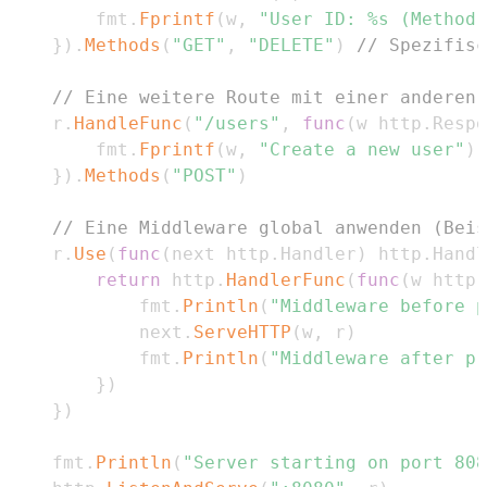
		fmt
.
Fprintf
(
w
,
"User ID: %s (Method:
}
)
.
Methods
(
"GET"
,
"DELETE"
)
// Spezifisc
// Eine weitere Route mit einer anderen 
	r
.
HandleFunc
(
"/users"
,
func
(
w http
.
Respo
		fmt
.
Fprintf
(
w
,
"Create a new user"
)
}
)
.
Methods
(
"POST"
)
// Eine Middleware global anwenden (Beis
	r
.
Use
(
func
(
next http
.
Handler
)
 http
.
Handl
return
 http
.
HandlerFunc
(
func
(
w http
.
			fmt
.
Println
(
"Middleware before p
			next
.
ServeHTTP
(
w
,
 r
)
			fmt
.
Println
(
"Middleware after pr
}
)
}
)
	fmt
.
Println
(
"Server starting on port 808