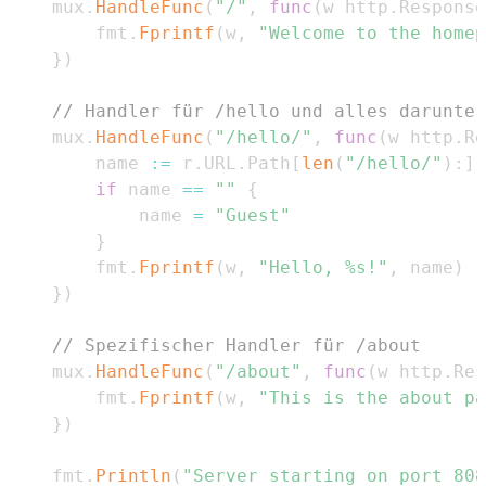
	mux
.
HandleFunc
(
"/"
,
func
(
w http
.
Response
		fmt
.
Fprintf
(
w
,
"Welcome to the homep
}
)
// Handler für /hello und alles darunter
	mux
.
HandleFunc
(
"/hello/"
,
func
(
w http
.
Re
		name 
:=
 r
.
URL
.
Path
[
len
(
"/hello/"
)
:
]
if
 name 
==
""
{
			name 
=
"Guest"
}
		fmt
.
Fprintf
(
w
,
"Hello, %s!"
,
 name
)
}
)
// Spezifischer Handler für /about
	mux
.
HandleFunc
(
"/about"
,
func
(
w http
.
Res
		fmt
.
Fprintf
(
w
,
"This is the about pa
}
)
	fmt
.
Println
(
"Server starting on port 808