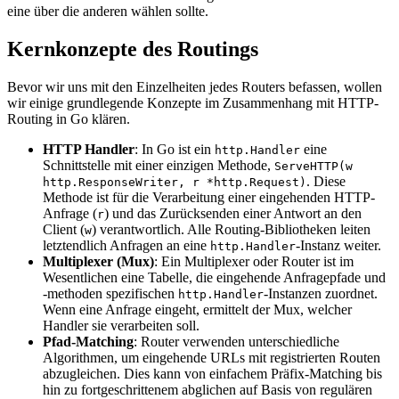
eine über die anderen wählen sollte.
Kernkonzepte des Routings
Bevor wir uns mit den Einzelheiten jedes Routers befassen, wollen
wir einige grundlegende Konzepte im Zusammenhang mit HTTP-
Routing in Go klären.
HTTP Handler
: In Go ist ein
eine
http.Handler
Schnittstelle mit einer einzigen Methode,
ServeHTTP(w
. Diese
http.ResponseWriter, r *http.Request)
Methode ist für die Verarbeitung einer eingehenden HTTP-
Anfrage (
) und das Zurücksenden einer Antwort an den
r
Client (
) verantwortlich. Alle Routing-Bibliotheken leiten
w
letztendlich Anfragen an eine
-Instanz weiter.
http.Handler
Multiplexer (Mux)
: Ein Multiplexer oder Router ist im
Wesentlichen eine Tabelle, die eingehende Anfragepfade und
-methoden spezifischen
-Instanzen zuordnet.
http.Handler
Wenn eine Anfrage eingeht, ermittelt der Mux, welcher
Handler sie verarbeiten soll.
Pfad-Matching
: Router verwenden unterschiedliche
Algorithmen, um eingehende URLs mit registrierten Routen
abzugleichen. Dies kann von einfachem Präfix-Matching bis
hin zu fortgeschrittenem abglichen auf Basis von regulären