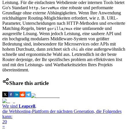
Leistung. Für die einfachsten Webdienste oder internen Tools bietet
Go's Standard
eine robuste und performante
http.ServeMux
Grundlage ohne externe Abhängigkeiten. Wenn Ihre Anwendung
reichhaltigere Routing-Möglichkeiten erfordert, wie z. B. URL-
Parameter, Unterscheidungen nach HTTP-Methoden und erweiterte
Matching-Regeln, bietet
eine umfassende und
gorilla/mux
ausgereifte Lösung. Wenn jedoch Leistung, eine saubere API und
ein hochgradig modulares Middleware-System von größter
Bedeutung sind, insbesondere für Microservices oder APIs mit
hohem Durchsatz, dann zeichnet sich
als eine außergewöhnlich
chi
schnelle und ergonomische Wahl aus. Letztendlich ist der beste
Router derjenige, der Ihr spezifisches problem am effektivsten löst
und mit den Leistungs- und Wartbarkeitszielen Ihres Projekts
übereinstimmt.
Share this article
Wir sind
Leapcell
,
die Webhosting-Plattform der nächsten Generation, die Folgendes
kann:
20
=