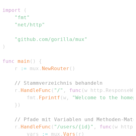
import
(
"fmt"
"net/http"
"github.com/gorilla/mux"
)
func
main
(
)
{
	r 
:=
 mux
.
NewRouter
(
)
// Stammverzeichnis behandeln
	r
.
HandleFunc
(
"/"
,
func
(
w http
.
ResponseWr
		fmt
.
Fprintf
(
w
,
"Welcome to the homep
}
)
// Pfade mit Variablen und Methoden-Matc
	r
.
HandleFunc
(
"/users/{id}"
,
func
(
w http
.
		vars 
:=
 mux
.
Vars
(
r
)