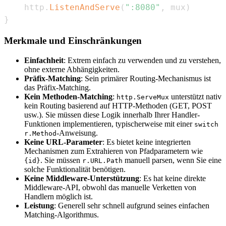
	http
.
ListenAndServe
(
":8080"
,
 mux
)
}
Merkmale und Einschränkungen
Einfachheit
: Extrem einfach zu verwenden und zu verstehen,
ohne externe Abhängigkeiten.
Präfix-Matching
: Sein primärer Routing-Mechanismus ist
das Präfix-Matching.
Kein Methoden-Matching
:
unterstützt nativ
http.ServeMux
kein Routing basierend auf HTTP-Methoden (GET, POST
usw.). Sie müssen diese Logik innerhalb Ihrer Handler-
Funktionen implementieren, typischerweise mit einer
switch
-Anweisung.
r.Method
Keine URL-Parameter
: Es bietet keine integrierten
Mechanismen zum Extrahieren von Pfadparametern wie
. Sie müssen
manuell parsen, wenn Sie eine
{id}
r.URL.Path
solche Funktionalität benötigen.
Keine Middleware-Unterstützung
: Es hat keine direkte
Middleware-API, obwohl das manuelle Verketten von
Handlern möglich ist.
Leistung
: Generell sehr schnell aufgrund seines einfachen
Matching-Algorithmus.