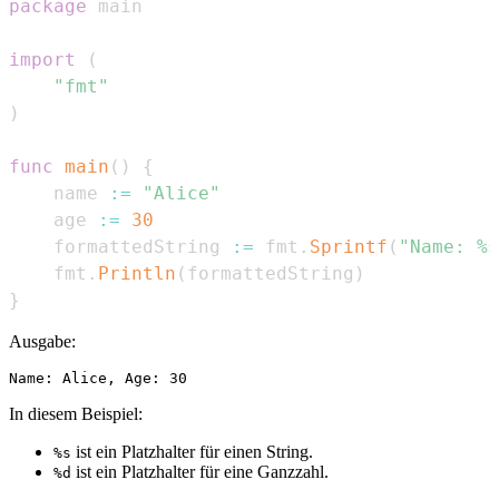
package
import
(
"fmt"
)
func
main
(
)
{
    name 
:=
"Alice"
    age 
:=
30
    formattedString 
:=
 fmt
.
Sprintf
(
"Name: %s
    fmt
.
Println
(
formattedString
)
}
Ausgabe:
In diesem Beispiel:
ist ein Platzhalter für einen String.
%s
ist ein Platzhalter für eine Ganzzahl.
%d