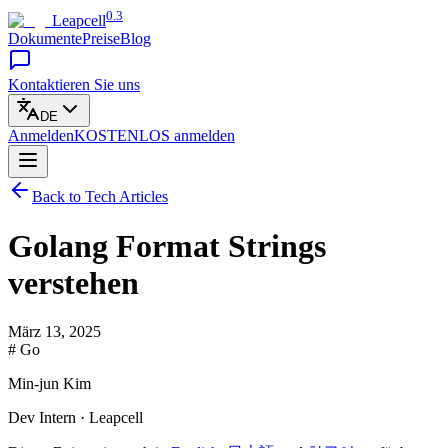
0.3
Leapcell
Dokumente
Preise
Blog
Kontaktieren Sie uns
DE
Anmelden
KOSTENLOS
anmelden
Back to Tech Articles
Golang Format Strings
verstehen
März 13, 2025
# Go
Min-jun Kim
Dev Intern · Leapcell