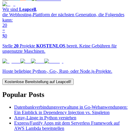
Wir sind
Leapcell
,
die Webhosting-Plattform der nächsten Generation, die Folgendes
kann:
20
=
$0
Stelle
20
Projekte
KOSTENLOS
bereit. Keine Gebühren für
ungenutzte Maschinen.
Hoste beliebige Python-, Go-, Rust- oder Node.js-Projekte.
Kostenlose Bereitstellung auf Leapcell!
Popular Posts
Datenbankverbindungsverwaltung in Go-Webanwendungen:
Ein Einblick in Dependency Injection vs. Singleton
Array-Länge in Python verstehen
Express/Fastify Apps mit dem Serverless Framework auf
AWS Lambda bereitstellen