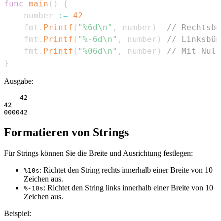
func
main
(
)
{
    number 
:=
42
    fmt
.
Printf
(
"%6d\n"
,
 number
)
// Rechtsbü
    fmt
.
Printf
(
"%-6d\n"
,
 number
)
// Linksbün
    fmt
.
Printf
(
"%06d\n"
,
 number
)
// Mit Null
}
Ausgabe:
    42

42    

Formatieren von Strings
Für Strings können Sie die Breite und Ausrichtung festlegen:
: Richtet den String rechts innerhalb einer Breite von 10
%10s
Zeichen aus.
: Richtet den String links innerhalb einer Breite von 10
%-10s
Zeichen aus.
Beispiel: