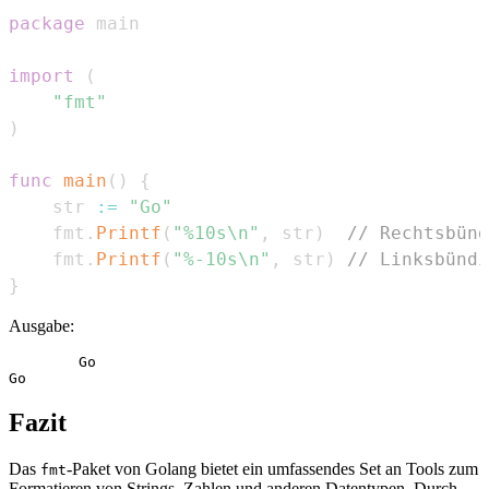
package
import
(
"fmt"
)
func
main
(
)
{
    str 
:=
"Go"
    fmt
.
Printf
(
"%10s\n"
,
 str
)
// Rechtsbünd
    fmt
.
Printf
(
"%-10s\n"
,
 str
)
// Linksbündi
}
Ausgabe:
        Go

Fazit
Das
-Paket von Golang bietet ein umfassendes Set an Tools zum
fmt
Formatieren von Strings, Zahlen und anderen Datentypen. Durch