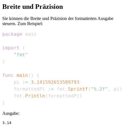
Breite und Präzision
Sie können die Breite und Präzision der formatierten Ausgabe
steuern. Zum Beispiel:
package
import
(
"fmt"
)
func
main
(
)
{
    pi 
:=
3.141592653589793
    formattedPi 
:=
 fmt
.
Sprintf
(
"%.2f"
,
 pi
)
    fmt
.
Println
(
formattedPi
)
}
Ausgabe: