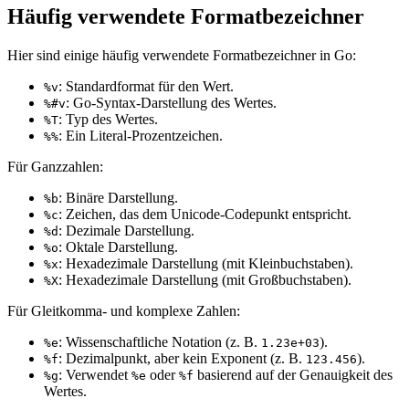
Häufig verwendete Formatbezeichner
Hier sind einige häufig verwendete Formatbezeichner in Go:
: Standardformat für den Wert.
%v
: Go-Syntax-Darstellung des Wertes.
%#v
: Typ des Wertes.
%T
: Ein Literal-Prozentzeichen.
%%
Für Ganzzahlen:
: Binäre Darstellung.
%b
: Zeichen, das dem Unicode-Codepunkt entspricht.
%c
: Dezimale Darstellung.
%d
: Oktale Darstellung.
%o
: Hexadezimale Darstellung (mit Kleinbuchstaben).
%x
: Hexadezimale Darstellung (mit Großbuchstaben).
%X
Für Gleitkomma- und komplexe Zahlen:
: Wissenschaftliche Notation (z. B.
).
%e
1.23e+03
: Dezimalpunkt, aber kein Exponent (z. B.
).
%f
123.456
: Verwendet
oder
basierend auf der Genauigkeit des
%g
%e
%f
Wertes.