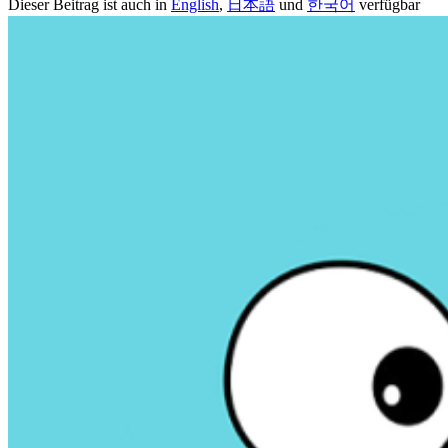
Dieser Beitrag ist auch in
English
,
日本語
und
한국어
verfügbar