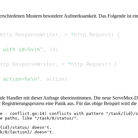
rschiedenen Mustern besondere Aufmerksamkeit. Das Folgende ist ein 
http
.
ResponseWriter
,
 r 
*
http
.
Request
)
{
 with id=%v\n"
,
 id
)
ttp
.
ResponseWriter
,
 r 
*
http
.
Request
)
{
 action=%v\n"
,
 action
)
ide Handler mit dieser Anfrage übereinstimmen. Die neue ServeMux-Doku
er Registrierungsprozess eine Panik aus. Für das obige Beispiel wird di
e - conflict.go:14) conflicts with pattern "/task/{id}/s
e paths, like "/task/0/status/".

{id}/status/ doesn't.
