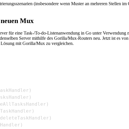
strierungsszenarien (insbesondere wenn Muster an mehreren Stellen im Q
m neuen Mux
erver für eine Task-/To-do-Listenanwendung in Go unter Verwendung me
 denselben Server mithilfe des Gorilla/Mux-Routers neu. Jetzt ist es 
er Lösung mit Gorilla/Mux zu vergleichen.
askHandler
)
sksHandler
)
eAllTasksHandler
)
TaskHandler
)
deleteTaskHandler
)
Handler
)