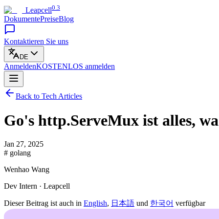
0.3
Leapcell
Dokumente
Preise
Blog
Kontaktieren Sie uns
DE
Anmelden
KOSTENLOS
anmelden
Back to Tech Articles
Go's http.ServeMux ist alles, w
Jan 27, 2025
# golang
Wenhao Wang
Dev Intern · Leapcell
Dieser Beitrag ist auch in
English
,
日本語
und
한국어
verfügbar