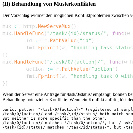
(II) Behandlung von Musterkonflikten
Der Vorschlag widmet den möglichen Konfliktproblemen zwischen ve
mux 
:=
 http
.
NewServeMux
(
)
mux
.
HandleFunc
(
"/task/{id}/status/"
,
func
(
w 
        id 
:=
 r
.
PathValue
(
"id"
)
        fmt
.
Fprintf
(
w
,
"handling task status
}
)
mux
.
HandleFunc
(
"/task/0/{action}/"
,
func
(
w h
        action 
:=
 r
.
PathValue
(
"action"
)
        fmt
.
Fprintf
(
w
,
"handling task 0 with
}
)
Wenn der Server eine Anfrage für /task/0/status/ empfängt, können be
Behandlung potenzieller Konflikte. Wenn ein Konflikt auftritt, löst d
panic: pattern "/task/0/{action}/" (registered at sampl
/task/0/{action}/ and /task/{id}/status/ both match som
But neither is more specific than the other.

/task/0/{action}/ matches "/task/0/action/", but /task/