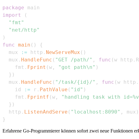
package
import
(
"fmt"
"net/http"
)
func
main
(
)
{
  mux 
:=
 http
.
NewServeMux
(
)
  mux
.
HandleFunc
(
"GET /path/"
,
func
(
w http
.
R
    fmt
.
Fprint
(
w
,
"got path\n"
)
}
)
  mux
.
HandleFunc
(
"/task/{id}/"
,
func
(
w http
.
    id 
:=
 r
.
PathValue
(
"id"
)
    fmt
.
Fprintf
(
w
,
"handling task with id=%v
}
)
  http
.
ListenAndServe
(
"localhost:8090"
,
 mux
)
}
Erfahrene Go-Programmierer können sofort zwei neue Funktionen er