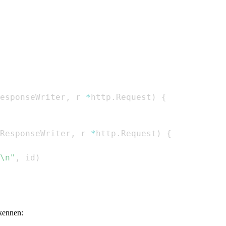
esponseWriter
,
 r 
*
http
.
Request
)
{
ResponseWriter
,
 r 
*
http
.
Request
)
{
\n"
,
 id
)
kennen: