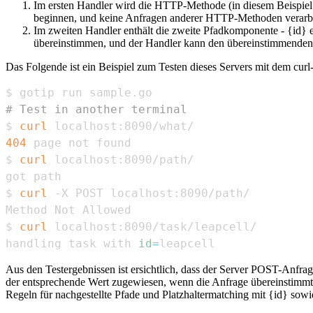
Im ersten Handler wird die HTTP-Methode (in diesem Beispiel G
beginnen, und keine Anfragen anderer HTTP-Methoden verarbe
Im zweiten Handler enthält die zweite Pfadkomponente - {id} ei
übereinstimmen, und der Handler kann den übereinstimmenden
Das Folgende ist ein Beispiel zum Testen dieses Servers mit dem curl
# Test in another terminal
$ 
curl
404
$ 
curl
$ 
curl
$ 
curl
handling task with 
id
=
leapcell
Aus den Testergebnissen ist ersichtlich, dass der Server POST-Anfra
der entsprechende Wert zugewiesen, wenn die Anfrage übereinstimmt.
Regeln für nachgestellte Pfade und Platzhaltermatching mit {id} sowi