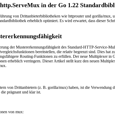
ttp.ServeMux in der Go 1.22 Standardbibl
ung von Drittanbieterbibliotheken wie httprouter und gorilla/mux, um 
andardbibliothek erheblich optimiert. Es wird erwartet, dass dieser Sc
stererkennungsfähigkeit
serung der Mustererkennungsfähigkeit des Standard-HTTP-Service-Multip
gleichsfunktionen bereitstellen, die relativ begrenzt sind. Dies hat 
tungsfähigere Routing-Funktionen zu erfüllen. Der neue Multiplexer in 
onen erheblich verringern. Dieser Artikel stellt kurz den neuen Multipl
mux.
n von Drittanbietern (z. B. gorilla/mux) haben, ist die Verwendung 
die prägnant und klar ist.
ionen von mux: