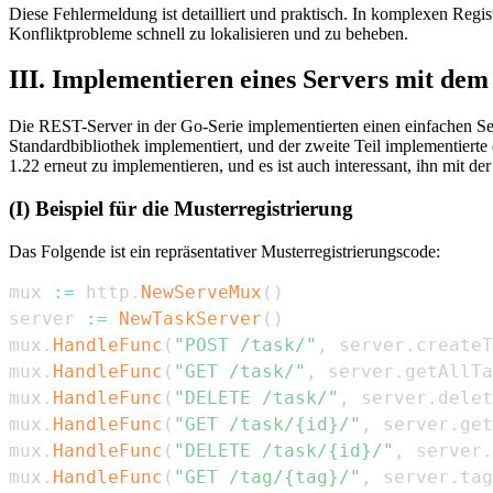
Diese Fehlermeldung ist detailliert und praktisch. In komplexen Regi
Konfliktprobleme schnell zu lokalisieren und zu beheben.
III. Implementieren eines Servers mit de
Die REST-Server in der Go-Serie implementierten einen einfachen S
Standardbibliothek implementiert, und der zweite Teil implementierte
1.22 erneut zu implementieren, und es ist auch interessant, ihn mit d
(I) Beispiel für die Musterregistrierung
Das Folgende ist ein repräsentativer Musterregistrierungscode:
mux 
:=
 http
.
NewServeMux
(
)
server 
:=
NewTaskServer
(
)
mux
.
HandleFunc
(
"POST /task/"
,
 server
.
createT
mux
.
HandleFunc
(
"GET /task/"
,
 server
.
getAllTa
mux
.
HandleFunc
(
"DELETE /task/"
,
 server
.
delet
mux
.
HandleFunc
(
"GET /task/{id}/"
,
 server
.
get
mux
.
HandleFunc
(
"DELETE /task/{id}/"
,
 server
.
mux
.
HandleFunc
(
"GET /tag/{tag}/"
,
 server
.
tag