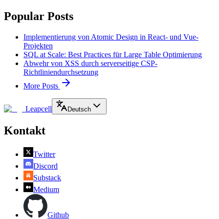
Popular Posts
Implementierung von Atomic Design in React- und Vue-
Projekten
SQL at Scale: Best Practices für Large Table Optimierung
Abwehr von XSS durch serverseitige CSP-
Richtliniendurchsetzung
More Posts
Leapcell
Deutsch
Kontakt
Twitter
Discord
Substack
Medium
Github