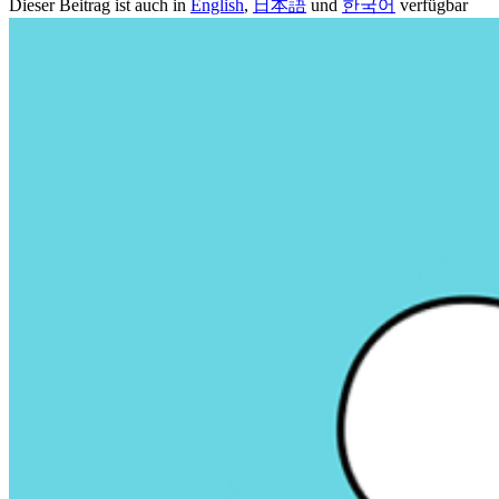
Dieser Beitrag ist auch in
English
,
日本語
und
한국어
verfügbar