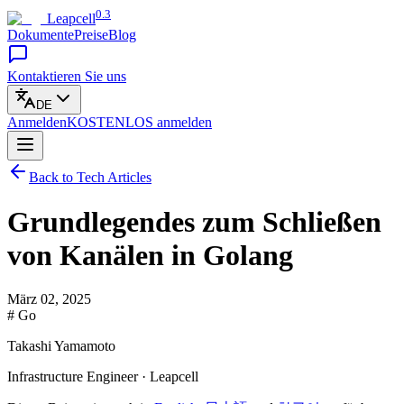
0.3
Leapcell
Dokumente
Preise
Blog
Kontaktieren Sie uns
DE
Anmelden
KOSTENLOS
anmelden
Back to Tech Articles
Grundlegendes zum Schließen
von Kanälen in Golang
März 02, 2025
# Go
Takashi Yamamoto
Infrastructure Engineer · Leapcell