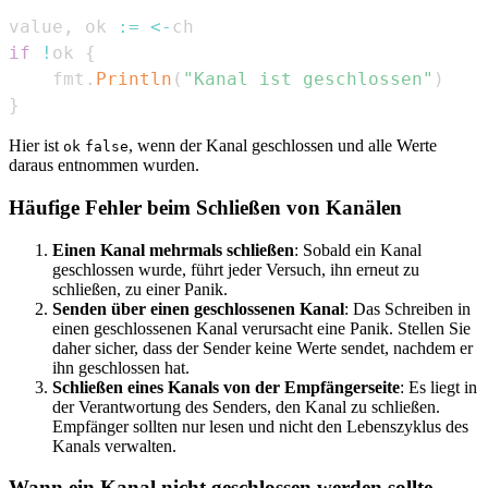
value
,
 ok 
:=
<-
if
!
ok 
{
    fmt
.
Println
(
"Kanal ist geschlossen"
)
}
Hier ist
, wenn der Kanal geschlossen und alle Werte
ok
false
daraus entnommen wurden.
Häufige Fehler beim Schließen von Kanälen
Einen Kanal mehrmals schließen
: Sobald ein Kanal
geschlossen wurde, führt jeder Versuch, ihn erneut zu
schließen, zu einer Panik.
Senden über einen geschlossenen Kanal
: Das Schreiben in
einen geschlossenen Kanal verursacht eine Panik. Stellen Sie
daher sicher, dass der Sender keine Werte sendet, nachdem er
ihn geschlossen hat.
Schließen eines Kanals von der Empfängerseite
: Es liegt in
der Verantwortung des Senders, den Kanal zu schließen.
Empfänger sollten nur lesen und nicht den Lebenszyklus des
Kanals verwalten.
Wann ein Kanal nicht geschlossen werden sollte