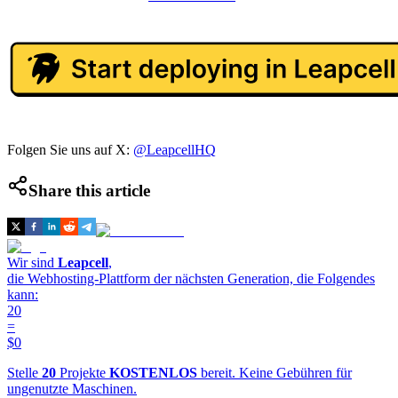
Folgen Sie uns auf X:
@LeapcellHQ
Share this article
Wir sind
Leapcell
,
die Webhosting-Plattform der nächsten Generation, die Folgendes
kann:
20
=
$0
Stelle
20
Projekte
KOSTENLOS
bereit. Keine Gebühren für
ungenutzte Maschinen.