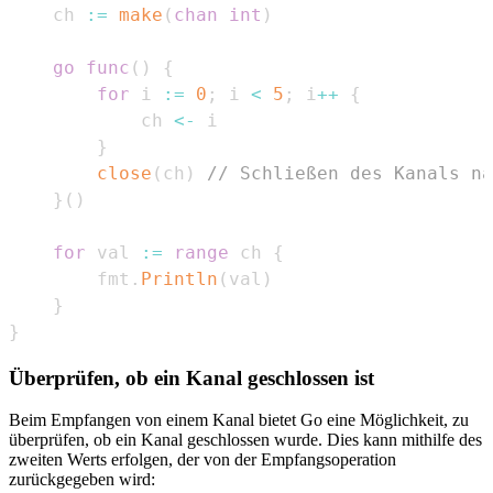
    ch 
:=
make
(
chan
int
)
go
func
(
)
{
for
 i 
:=
0
;
 i 
<
5
;
 i
++
{
            ch 
<-
}
close
(
ch
)
// Schließen des Kanals na
}
(
)
for
 val 
:=
range
 ch 
{
        fmt
.
Println
(
val
)
}
}
Überprüfen, ob ein Kanal geschlossen ist
Beim Empfangen von einem Kanal bietet Go eine Möglichkeit, zu
überprüfen, ob ein Kanal geschlossen wurde. Dies kann mithilfe des
zweiten Werts erfolgen, der von der Empfangsoperation
zurückgegeben wird: