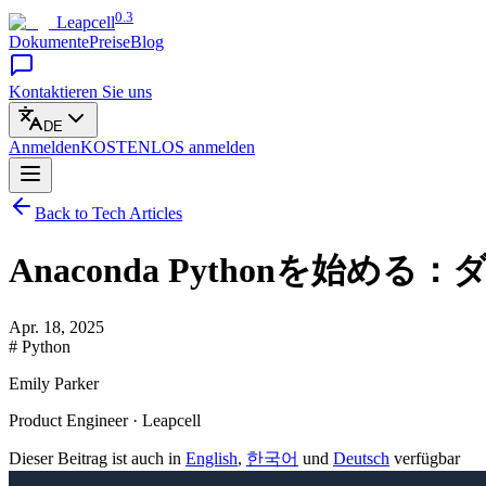
0.3
Leapcell
Dokumente
Preise
Blog
Kontaktieren Sie uns
DE
Anmelden
KOSTENLOS
anmelden
Back to Tech Articles
Anaconda Pythonを始
Apr. 18, 2025
# Python
Emily Parker
Product Engineer · Leapcell
Dieser Beitrag ist auch in
English
,
한국어
und
Deutsch
verfügbar