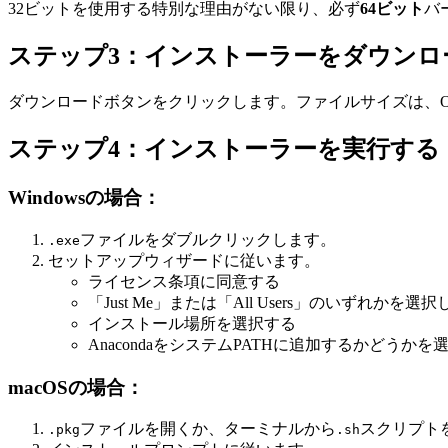
32ビットを使用する特別な理由がない限り、必ず
64ビット
バ
ステップ3：インストーラーをダウンロ
ダウンロードボタンをクリックします。ファイルサイズは、OS
ステップ4：インストーラーを実行する
Windowsの場合：
ファイルをダブルクリックします。
.exe
セットアップウィザードに従います。
ライセンス条項に同意する
「Just Me」または「All Users」のいずれか
インストール場所を選択する
AnacondaをシステムPATHに追加するかど
macOSの場合：
ファイルを開くか、ターミナルから
スクリプト
.pkg
.sh