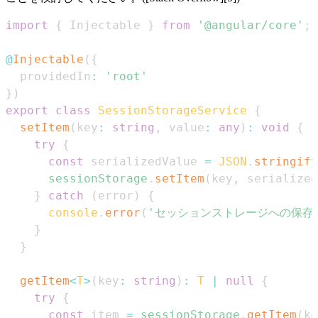
import
{
Injectable
}
from
'@angular/core'
;
@
Injectable
(
{
  providedIn
:
'root'
}
)
export
class
SessionStorageService
{
setItem
(
key
:
string
,
 value
:
any
)
:
void
{
try
{
const
 serializedValue 
=
JSON
.
stringify
sessionStorage
.
setItem
(
key
,
 serialized
}
catch
(
error
)
{
console
.
error
(
'セッションストレージへの保存
}
}
getItem
<
T
>
(
key
:
string
)
:
T
|
null
{
try
{
const
 item 
=
sessionStorage
.
getItem
(
ke