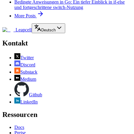
Bedingte Anweisungen in Go: Ein tiefer Einblick in if-else
und fortgeschrittene switch-Nutzung
More Posts
Leapcell
Deutsch
Kontakt
Twitter
Discord
Substack
Medium
Github
LinkedIn
Ressourcen
Docs
Preise