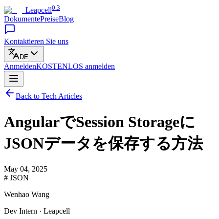
0.3
Leapcell
Dokumente
Preise
Blog
Kontaktieren Sie uns
DE
Anmelden
KOSTENLOS
anmelden
Back to Tech Articles
AngularでSession Storageに
JSONデータを保存する方法
May 04, 2025
# JSON
Wenhao Wang
Dev Intern · Leapcell