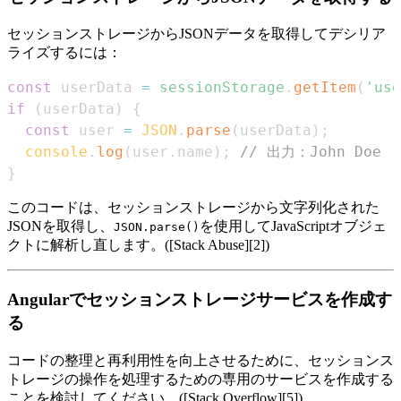
セッションストレージからJSONデータを取得してデシリア
ライズするには：
const
 userData 
=
sessionStorage
.
getItem
(
'use
if
(
userData
)
{
const
 user 
=
JSON
.
parse
(
userData
)
;
console
.
log
(
user
.
name
)
;
// 出力：John Doe
}
このコードは、セッションストレージから文字列化された
JSONを取得し、
を使用してJavaScriptオブジェ
JSON.parse()
クトに解析し直します。([Stack Abuse][2])
Angularでセッションストレージサービスを作成す
る
コードの整理と再利用性を向上させるために、セッションス
トレージの操作を処理するための専用のサービスを作成する
ことを検討してください。([Stack Overflow][5])