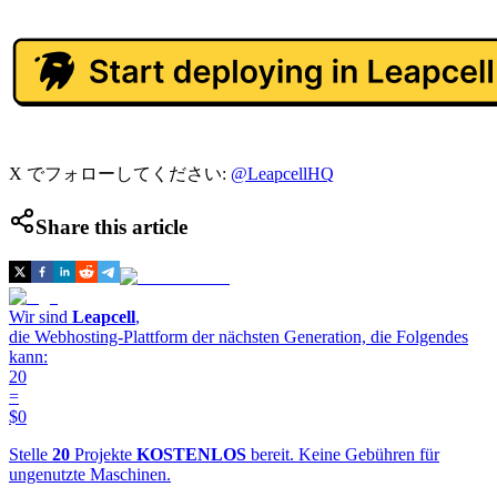
X でフォローしてください:
@LeapcellHQ
Share this article
Wir sind
Leapcell
,
die Webhosting-Plattform der nächsten Generation, die Folgendes
kann:
20
=
$0
Stelle
20
Projekte
KOSTENLOS
bereit. Keine Gebühren für
ungenutzte Maschinen.