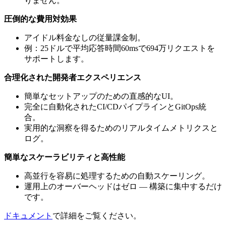
りません。
圧倒的な費用対効果
アイドル料金なしの従量課金制。
例：25ドルで平均応答時間60msで694万リクエストを
サポートします。
合理化された開発者エクスペリエンス
簡単なセットアップのための直感的なUI。
完全に自動化されたCI/CDパイプラインとGitOps統
合。
実用的な洞察を得るためのリアルタイムメトリクスと
ログ。
簡単なスケーラビリティと高性能
高並行を容易に処理するための自動スケーリング。
運用上のオーバーヘッドはゼロ — 構築に集中するだけ
です。
ドキュメント
で詳細をご覧ください。