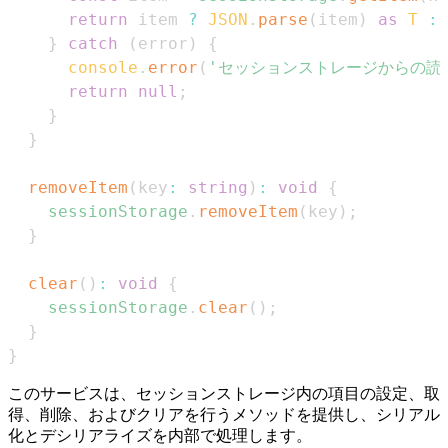
return
 item 
?
JSON
.
parse
(
item
)
as
T
:
}
catch
(
error
)
{
console
.
error
(
'セッションストレージからの読
return
null
;
}
}
removeItem
(
key
:
string
)
:
void
{
sessionStorage
.
removeItem
(
key
)
;
}
clear
(
)
:
void
{
sessionStorage
.
clear
(
)
;
}
}
このサービスは、セッションストレージ内の項目の設定、取
得、削除、およびクリアを行うメソッドを提供し、シリアル
化とデシリアライズを内部で処理します。