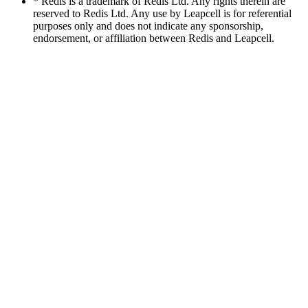
* Redis is a trademark of Redis Ltd. Any rights therein are
reserved to Redis Ltd. Any use by Leapcell is for referential
purposes only and does not indicate any sponsorship,
endorsement, or affiliation between Redis and Leapcell.