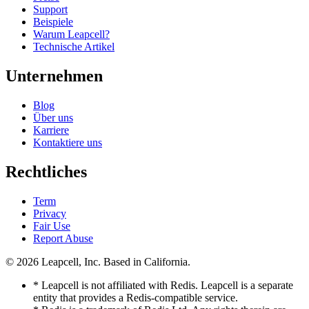
Support
Beispiele
Warum Leapcell?
Technische Artikel
Unternehmen
Blog
Über uns
Karriere
Kontaktiere uns
Rechtliches
Term
Privacy
Fair Use
Report Abuse
© 2026
Leapcell, Inc.
Based in California.
* Leapcell is not affiliated with Redis. Leapcell is a separate
entity that provides a Redis-compatible service.