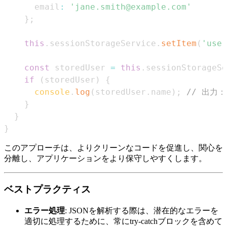
      email
:
'jane.smith@example.com'
}
;
this
.
sessionStorageService
.
setItem
(
'user
const
 storedUser 
=
this
.
sessionStorageSe
if
(
storedUser
)
{
console
.
log
(
storedUser
.
name
)
;
// 出力：J
}
}
}
このアプローチは、よりクリーンなコードを促進し、関心を
分離し、アプリケーションをより保守しやすくします。
ベストプラクティス
エラー処理
: JSONを解析する際は、潜在的なエラーを
適切に処理するために、常にtry-catchブロックを含めて