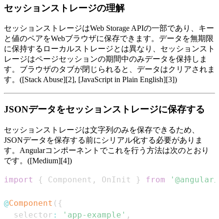
セッションストレージの理解
セッションストレージはWeb Storage APIの一部であり、キー
と値のペアをWebブラウザに保存できます。データを無期限
に保持するローカルストレージとは異なり、セッションスト
レージはページセッションの期間中のみデータを保持しま
す。ブラウザのタブが閉じられると、データはクリアされま
す。([Stack Abuse][2], [JavaScript in Plain English][3])
JSONデータをセッションストレージに保存する
セッションストレージは文字列のみを保存できるため、
JSONデータを保存する前にシリアル化する必要がありま
す。Angularコンポーネントでこれを行う方法は次のとおり
です。([Medium][4])
import
{
Component
,
OnInit
}
from
'@angular/
@
Component
(
{
  selector
:
'app-example'
,