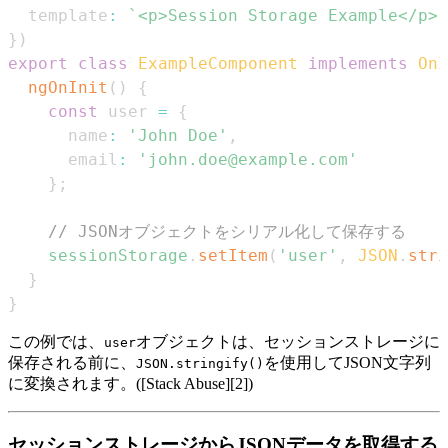
  template
:
`
<p>Session Storage Example</p>
`
}
)
export
class
ExampleComponent
implements
OnI
ngOnInit
(
)
{
const
 user 
=
{
      name
:
'John Doe'
,
      email
:
'john.doe@example.com'
}
;
// JSONオブジェクトをシリアル化して保存する
sessionStorage
.
setItem
(
'user'
,
JSON
.
stri
}
}
この例では、
オブジェクトは、セッションストレージに
user
保存される前に、
を使用してJSON文字列
JSON.stringify()
に変換されます。([Stack Abuse][2])
セッションストレージからJSONデータを取得する