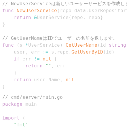
// NewUserServiceは新しいユーザーサービスを作成し
func
NewUserService
(
repo data
.
UserRepository
return
&
UserService
{
repo
:
 repo
}
}
// GetUserNameはIDでユーザーの名前を返します。
func
(
s 
*
UserService
)
GetUserName
(
id 
string
)
	user
,
 err 
:=
 s
.
repo
.
GetUserByID
(
id
)
if
 err 
!=
nil
{
return
""
,
}
return
 user
.
Name
,
nil
}
// cmd/server/main.go
package
import
(
"fmt"