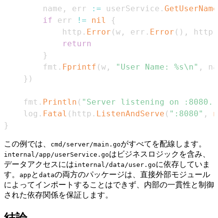
		name
,
 err 
:=
 userService
.
GetUserName
if
 err 
!=
nil
{
			http
.
Error
(
w
,
 err
.
Error
(
)
,
 http
.
return
}
		fmt
.
Fprintf
(
w
,
"User Name: %s\n"
,
 na
}
)
	fmt
.
Println
(
"Server listening on :8080..
	log
.
Fatal
(
http
.
ListenAndServe
(
":8080"
,
n
}
この例では、
がすべてを配線します。
cmd/server/main.go
はビジネスロジックを含み、
internal/app/userService.go
データアクセスには
に依存していま
internal/data/user.go
す。
と
の両方のパッケージは、直接外部モジュール
app
data
によってインポートすることはできず、内部の一貫性と制御
された依存関係を保証します。