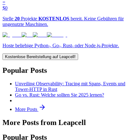
=
$0
Stelle
20
Projekte
KOSTENLOS
bereit. Keine Gebühren für
ungenutzte Maschinen.
Hoste beliebige Python-, Go-, Rust- oder Node.js-Projekte.
Kostenlose Bereitstellung auf Leapcell!
Popular Posts
Unveiling Observability: Tracing mit Spans, Events und
Tower-HTTP in Rust
Go vs. Rust: Welche sollten Sie 2025 lernen?
More Posts
More Posts from Leapcell
Popular Posts