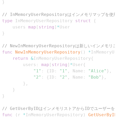
}
// InMemoryUserRepositoryはインメモリマップを使
type
 InMemoryUserRepository 
struct
{
	users 
map
[
string
]
*
}
// NewInMemoryUserRepositoryは新しいイン
func
NewInMemoryUserRepository
(
)
*
InMemoryUs
return
&
InMemoryUserRepository
{
		users
:
map
[
string
]
*
User
{
"1"
:
{
ID
:
"1"
,
 Name
:
"Alice"
}
,
"2"
:
{
ID
:
"2"
,
 Name
:
"Bob"
}
,
}
,
}
}
// GetUserByIDはインメモリストアからIDでユーザー
func
(
r 
*
InMemoryUserRepository
)
GetUserByID