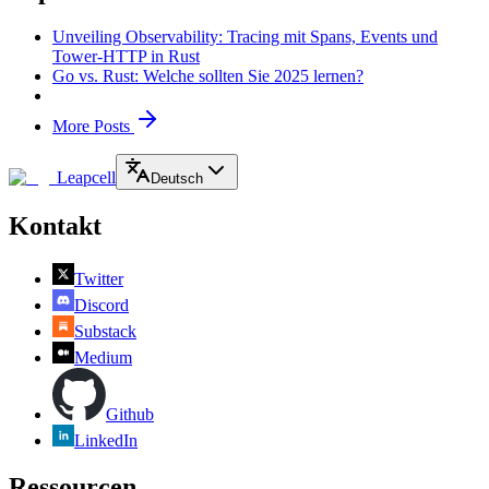
Unveiling Observability: Tracing mit Spans, Events und
Tower-HTTP in Rust
Go vs. Rust: Welche sollten Sie 2025 lernen?
More Posts
Leapcell
Deutsch
Kontakt
Twitter
Discord
Substack
Medium
Github
LinkedIn
Ressourcen