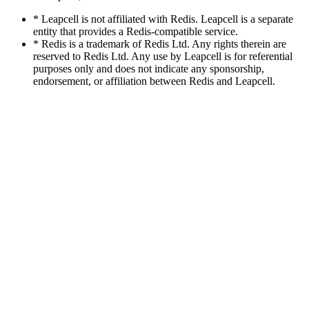
* Leapcell is not affiliated with Redis. Leapcell is a separate
entity that provides a Redis-compatible service.
* Redis is a trademark of Redis Ltd. Any rights therein are
reserved to Redis Ltd. Any use by Leapcell is for referential
purposes only and does not indicate any sponsorship,
endorsement, or affiliation between Redis and Leapcell.