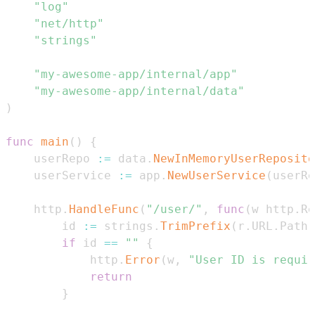
"log"
"net/http"
"strings"
"my-awesome-app/internal/app"
"my-awesome-app/internal/data"
)
func
main
(
)
{
	userRepo 
:=
 data
.
NewInMemoryUserReposito
	userService 
:=
 app
.
NewUserService
(
userRe
	http
.
HandleFunc
(
"/user/"
,
func
(
w http
.
Re
		id 
:=
 strings
.
TrimPrefix
(
r
.
URL
.
Path
,
if
 id 
==
""
{
			http
.
Error
(
w
,
"User ID is requir
return
}