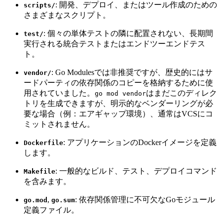
: 開発、デプロイ、またはツール作成のための
scripts/
さまざまなスクリプト。
: 個々の単体テストの隣に配置されない、長期間
test/
実行される統合テストまたはエンドツーエンドテス
ト。
: Go Modulesでは非推奨ですが、歴史的にはサ
vendor/
ードパーティの依存関係のコピーを格納するために使
用されていました。
はまだこのディレク
go mod vendor
トリを生成できますが、明示的なベンダーリングが必
要な場合（例：エアギャップ環境）、通常はVCSにコ
ミットされません。
: アプリケーションのDockerイメージを定義
Dockerfile
します。
: 一般的なビルド、テスト、デプロイコマンド
Makefile
を含みます。
,
: 依存関係管理に不可欠なGoモジュール
go.mod
go.sum
定義ファイル。