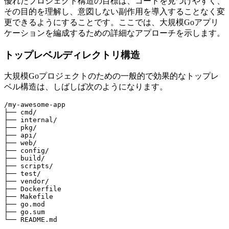
優れたプロジェクト構造の目標は、コードを見つけやすく、
その目的を理解し、意図しない副作用を導入することなく変
更できるようにすることです。ここでは、大規模Goアプリ
ケーションを編成するための詳細なアプローチを示します。
トップレベルディレクトリ構造
大規模Goプロジェクトのための一般的で効果的なトップレ
ベル構造は、しばしば次のようになります。
/my-awesome-app

├── cmd/

├── internal/

├── pkg/

├── api/

├── web/

├── config/

├── build/

├── scripts/

├── test/

├── vendor/

├── Dockerfile

├── Makefile

├── go.mod

├── go.sum
