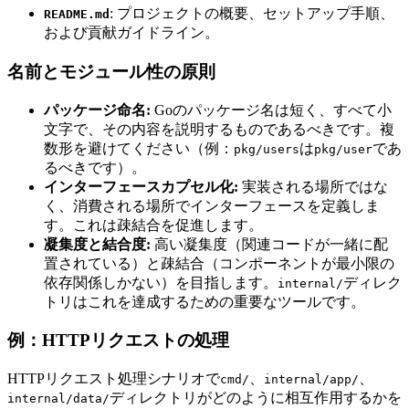
: プロジェクトの概要、セットアップ手順、
README.md
および貢献ガイドライン。
名前とモジュール性の原則
パッケージ命名:
Goのパッケージ名は短く、すべて小
文字で、その内容を説明するものであるべきです。複
数形を避けてください（例：
は
であ
pkg/users
pkg/user
るべきです）。
インターフェースカプセル化:
実装される場所ではな
く、消費される場所でインターフェースを定義しま
す。これは疎結合を促進します。
凝集度と結合度:
高い凝集度（関連コードが一緒に配
置されている）と疎結合（コンポーネントが最小限の
依存関係しかない）を目指します。
ディレク
internal/
トリはこれを達成するための重要なツールです。
例：HTTPリクエストの処理
HTTPリクエスト処理シナリオで
、
、
cmd/
internal/app/
ディレクトリがどのように相互作用するかを
internal/data/