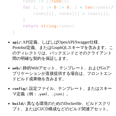
    runes 
:=
[
]
rune
(
s
)
for
 i
,
 j 
:=
0
:=
0
;
 i 
<
len
(
runes
)
/
2
        runes
[
i
]
,
 runes
[
j
]
=
 runes
[
j
]
,
 r
}
return
string
(
runes
)
}
: API定義、しばしばOpenAPI/Swagger仕様、
api/
Protobuf定義、またはGraphQLスキーマを含みます。こ
のディレクトリは、バックエンドとそのクライアント
間の明確な契約を保証します。
: 静的Webアセット、テンプレート、およびGoア
web/
プリケーションが直接提供する場合は、フロントエン
ドビルド成果物を含みます。
: 設定ファイル、テンプレート、またはスキー
config/
マ定義（例：
、
）。
.yaml
.json
: 異なる環境のためのDockerfile、ビルドスクリ
build/
プト、またはCI/CD構成などのビルド関連アセット。