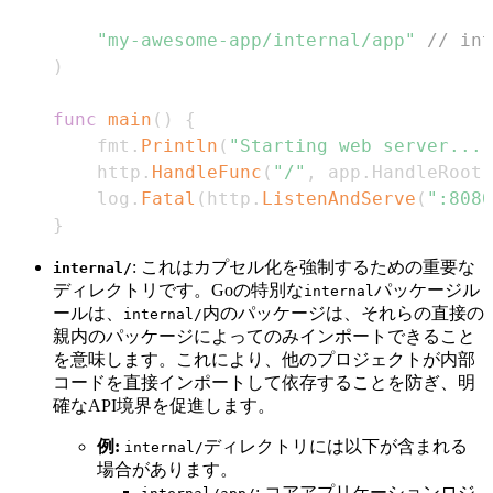
"my-awesome-app/internal/app"
// i
)
func
main
(
)
{
    fmt
.
Println
(
"Starting web server..."
    http
.
HandleFunc
(
"/"
,
 app
.
HandleRoot
)
    log
.
Fatal
(
http
.
ListenAndServe
(
":8080
}
: これはカプセル化を強制するための重要な
internal/
ディレクトリです。Goの特別な
パッケージル
internal
ールは、
内のパッケージは、それらの直接の
internal/
親内のパッケージによってのみインポートできること
を意味します。これにより、他のプロジェクトが内部
コードを直接インポートして依存することを防ぎ、明
確なAPI境界を促進します。
例:
ディレクトリには以下が含まれる
internal/
場合があります。
: コアアプリケーションロジ