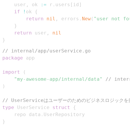
	user
,
 ok 
:=
 r
.
users
[
id
]
if
!
ok 
{
return
nil
,
 errors
.
New
(
"user not fou
}
return
 user
,
nil
}
// internal/app/userService.go
package
import
(
"my-awesome-app/internal/data"
// inte
)
// UserServiceはユーザーのためのビジネスロジック
type
 UserService 
struct
{
	repo data
.
}