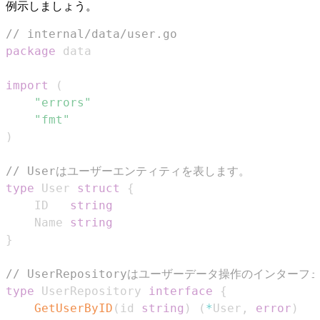
例示しましょう。
// internal/data/user.go
package
import
(
"errors"
"fmt"
)
// Userはユーザーエンティティを表します。
type
 User 
struct
{
	ID   
string
	Name 
string
}
// UserRepositoryはユーザーデータ操作のインター
type
 UserRepository 
interface
{
GetUserByID
(
id 
string
)
(
*
User
,
error
)