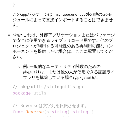
}
この
パッケージは、
外の他のGoモ
app
my-awesome-app
ジュールによって直接インポートすることはできませ
ん。
: これは、外部アプリケーションまたはパッケージ
pkg/
で安全に使用できるライブラリコード用です。他のプ
ロジェクトが利用する可能性のある再利用可能なコン
ポーネントを提供したい場合は、ここに配置してくだ
さい。
例:
一般的なユーティリティ関数のための
、または他の人が使用できる認証ライ
pkg/utils/
ブラリを構築している場合は
。
pkg/auth/
// pkg/utils/stringutils.go
package
// Reverseは文字列を反転させます。
func
Reverse
(
s 
string
)
string
{