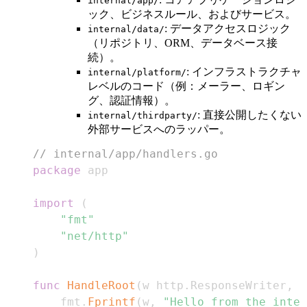
internal/app/
ック、ビジネスルール、およびサービス。
: データアクセスロジック
internal/data/
（リポジトリ、ORM、データベース接
続）。
: インフラストラクチャ
internal/platform/
レベルのコード（例：メーラー、ロギン
グ、認証情報）。
: 直接公開したくない
internal/thirdparty/
外部サービスへのラッパー。
// internal/app/handlers.go
package
import
(
"fmt"
"net/http"
)
func
HandleRoot
(
w http
.
ResponseWriter
,
 r
    fmt
.
Fprintf
(
w
,
"Hello from the inter