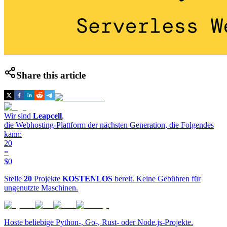
Share this article
Wir sind
Leapcell
,
die Webhosting-Plattform der nächsten Generation, die Folgendes
kann:
20
=
$0
Stelle
20
Projekte
KOSTENLOS
bereit. Keine Gebühren für
ungenutzte Maschinen.
Hoste beliebige Python-, Go-, Rust- oder Node.js-Projekte.