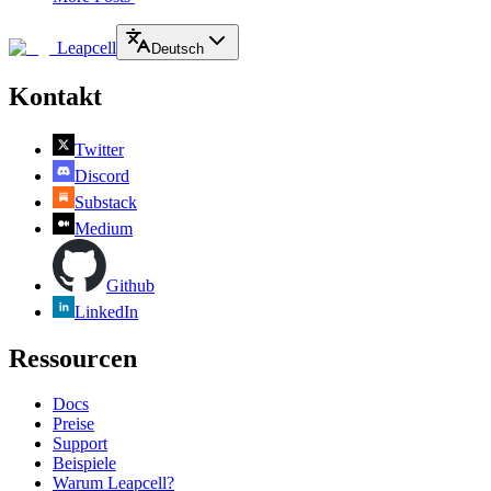
Leapcell
Deutsch
Kontakt
Twitter
Discord
Substack
Medium
Github
LinkedIn
Ressourcen
Docs
Preise
Support
Beispiele
Warum Leapcell?