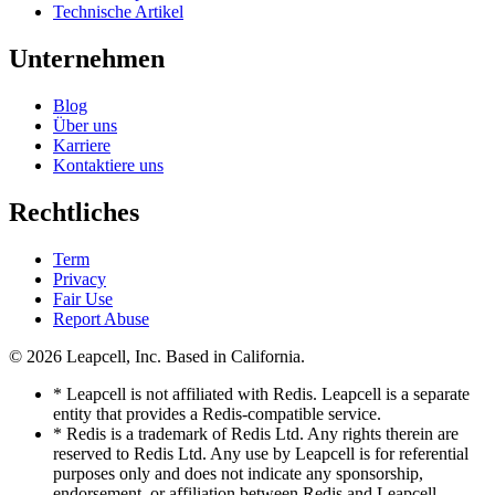
Technische Artikel
Unternehmen
Blog
Über uns
Karriere
Kontaktiere uns
Rechtliches
Term
Privacy
Fair Use
Report Abuse
© 2026
Leapcell, Inc.
Based in California.
* Leapcell is not affiliated with Redis. Leapcell is a separate
entity that provides a Redis-compatible service.
* Redis is a trademark of Redis Ltd. Any rights therein are
reserved to Redis Ltd. Any use by Leapcell is for referential
purposes only and does not indicate any sponsorship,
endorsement, or affiliation between Redis and Leapcell.