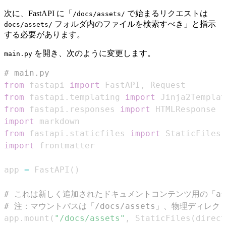
次に、FastAPI に「
で始まるリクエストは
/docs/assets/
フォルダ内のファイルを検索すべき」と指示
docs/assets/
する必要があります。
を開き、次のように変更します。
main.py
# main.py
from
 fastapi 
import
 FastAPI
,
from
 fastapi
.
templating 
import
from
 fastapi
.
responses 
import
import
from
 fastapi
.
staticfiles 
import
import
app 
=
 FastAPI
(
)
# これは新しく追加されたドキュメントコンテンツ用の「as
# 注：マウントパスは「/docs/assets」、物理ディレクト
app
.
mount
(
"/docs/assets"
,
 StaticFiles
(
direct