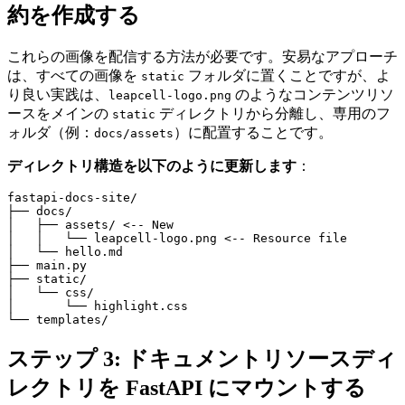
約を作成する
これらの画像を配信する方法が必要です。安易なアプローチ
は、すべての画像を
フォルダに置くことですが、よ
static
り良い実践は、
のようなコンテンツリソ
leapcell-logo.png
ースをメインの
ディレクトリから分離し、専用のフ
static
ォルダ（例：
）に配置することです。
docs/assets
ディレクトリ構造を以下のように更新します
：
fastapi-docs-site/

├── docs/

│   ├── assets/ <-- New

│   │   └── leapcell-logo.png <-- Resource file

│   └── hello.md

├── main.py

├── static/

│   └── css/

│       └── highlight.css

ステップ 3: ドキュメントリソースディ
レクトリを FastAPI にマウントする