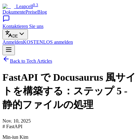
0.3
Leapcell
Dokumente
Preise
Blog
Kontaktieren Sie uns
DE
Anmelden
KOSTENLOS
anmelden
Back to Tech Articles
FastAPI で Docusaurus 風サイ
トを構築する：ステップ 5 -
静的ファイルの処理
Nov. 10, 2025
# FastAPI
Min-jun Kim