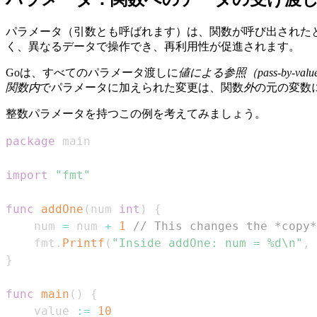
パラメータ（引数とも呼ばれます）は、関数が呼び出された
く、異なるデータで操作でき、再利用性が促進されます。
Goは、すべてのパラメータ渡しに
値による参照（pass-by-valu
関数
内
でパラメータに加えられた変更は、関数
外
の元の変数
整数パラメータを持つこの例を考えてみましょう。
package
import
"fmt"
func
addOne
(
num 
int
)
{
    num 
=
 num 
+
1
// This changes the *copy*
    fmt
.
Printf
(
"Inside addOne: num = %d\n"
,
 
}
func
main
(
)
{
    value 
:=
10