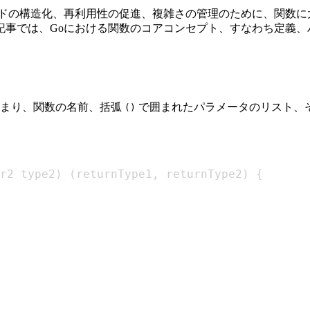
ードの構造化、再利用性の促進、複雑さの管理のために、関数に
事では、Goにおける関数のコアコンセプト、すなわち定義、
まり、関数の名前、括弧
で囲まれたパラメータのリスト、
()
r2 type2
)
(
returnType1
,
 returnType2
)
{