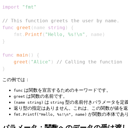
import
"fmt"
// This function greets the user by name.
func
greet
(
name 
string
)
{
    fmt
.
Printf
(
"Hello, %s!\n"
,
 name
)
}
func
main
(
)
{
greet
(
"Alice"
)
// Calling the function
}
この例では：
は関数を宣言するためのキーワードです。
func
は関数の名前です。
greet
は
型の名前付きパラメータを定
(name string)
string
返り型の指定はありません。これは、この関数が値を返
が関数の本体であ
fmt.Printf("Hello, %s!\n", name)
パラメータ：関数へのデータの受け渡