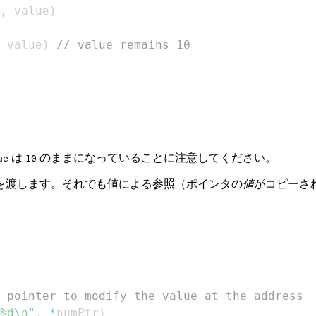
,
 value
)
 value
)
// value remains 10
は
のままになっていることに注意してください。
ue
10
を渡します。それでも値による参照（ポインタの
値
がコピーさ
 pointer to modify the value at the address
%d\n"
,
*
numPtr
)