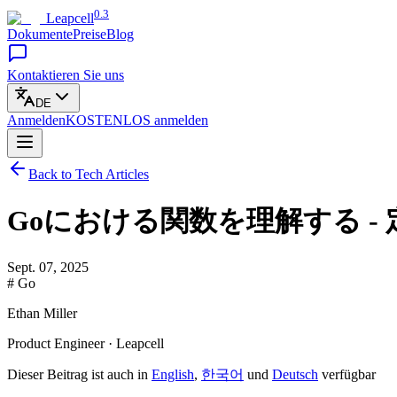
0.3
Leapcell
Dokumente
Preise
Blog
Kontaktieren Sie uns
DE
Anmelden
KOSTENLOS
anmelden
Back to Tech Articles
Goにおける関数を理解する 
Sept. 07, 2025
# Go
Ethan Miller
Product Engineer · Leapcell
Dieser Beitrag ist auch in
English
,
한국어
und
Deutsch
verfügbar