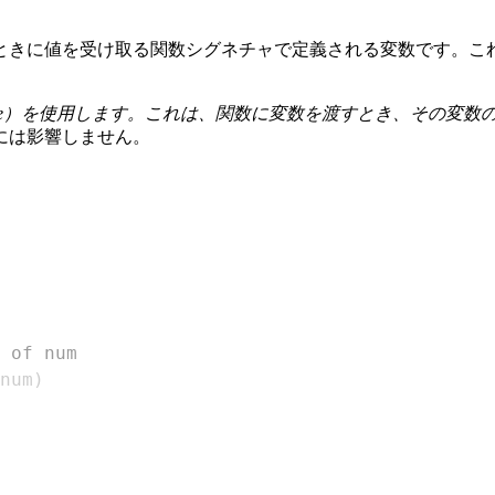
ときに値を受け取る関数シグネチャで定義される変数です。こ
e）
を使用します。これは、関数に変数を渡すとき、その変数
には影響しません。
 of num
num
)