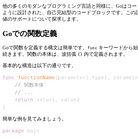
他の多くのモダンなプログラミング言語と同様に、Goはコ
ように設計された、自己完結型のコードブロックです。この記
値のサポートについて探求します。
Goでの関数定義
Goで関数を定義する構文は簡単です。
キーワードから始
func
続きます。関数の本体は、波括弧
内で定義されます。
{}
基本的な構造は以下の通りです。
func
functionName
(
parameter1 type1
,
 paramete
// 関数本体
// ...
return
 value1
,
}
簡単な例を見てみましょう。
package