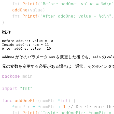
    fmt
.
Printf
(
"Before addOne: value = %d\n"
addOne
(
value
)
    fmt
.
Printf
(
"After addOne: value = %d\n"
,
}
出力:
Before addOne: value = 10

Inside addOne: num = 11

がそのパラメータ
を変更した後でも、
の
addOne
num
main
val
元の変数を変更する必要がある場合は、通常、そのポインタ
package
import
"fmt"
func
addOnePtr
(
numPtr 
*
int
)
{
*
numPtr 
=
*
numPtr 
+
1
// Dereference the
    fmt
.
Printf
(
"Inside addOnePtr: *numPtr = 