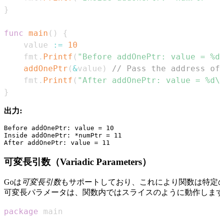
}
func
main
(
)
{
    value 
:=
10
    fmt
.
Printf
(
"Before addOnePtr: value = %d
addOnePtr
(
&
value
)
// Pass the address of
    fmt
.
Printf
(
"After addOnePtr: value = %d\
}
出力:
Before addOnePtr: value = 10

Inside addOnePtr: *numPtr = 11

可変長引数（Variadic Parameters）
Goは
可変長引数
もサポートしており、これにより関数は特定
可変長パラメータは、関数内ではスライスのように動作しま
package