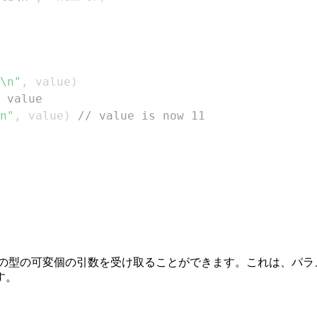
\n"
,
 value
)
 value
n"
,
 value
)
// value is now 11
の型の可変個の引数を受け取ることができます。これは、パラ
す。