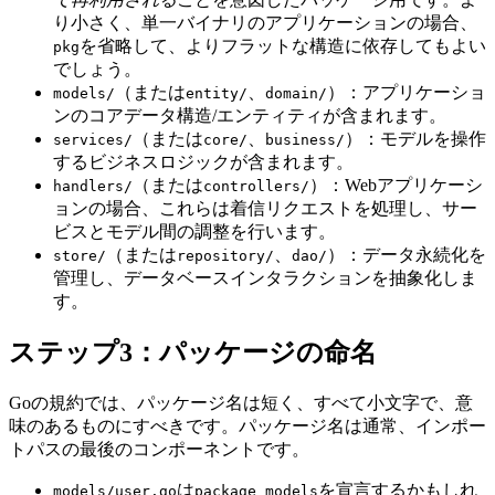
り小さく、単一バイナリのアプリケーションの場合、
を省略して、よりフラットな構造に依存してもよい
pkg
でしょう。
（または
、
）：アプリケーショ
models/
entity/
domain/
ンのコアデータ構造/エンティティが含まれます。
（または
、
）：モデルを操作
services/
core/
business/
するビジネスロジックが含まれます。
（または
）：Webアプリケーシ
handlers/
controllers/
ョンの場合、これらは着信リクエストを処理し、サー
ビスとモデル間の調整を行います。
（または
、
）：データ永続化を
store/
repository/
dao/
管理し、データベースインタラクションを抽象化しま
す。
ステップ3：パッケージの命名
Goの規約では、パッケージ名は短く、すべて小文字で、意
味のあるものにすべきです。パッケージ名は通常、インポー
トパスの最後のコンポーネントです。
は
を宣言するかもしれ
models/user.go
package models