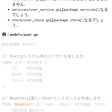
ません。
は
になる
services/user_service.go
package services
でしょう。
は
になるでしょ
store/user_store.go
package store
う。
例：
models/user.go
package
// Userはシステム内のユーザーを表します。
type
 User 
struct
{
	ID    
string
	Name  
string
	Email 
string
}
// NewUserは新しいUserインスタンスを作成します。
func
NewUser
(
id
,
 name
,
 email 
string
)
*
User 
{
return
&
User
{