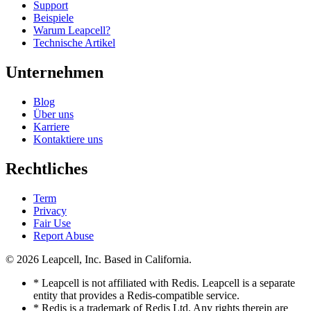
Support
Beispiele
Warum Leapcell?
Technische Artikel
Unternehmen
Blog
Über uns
Karriere
Kontaktiere uns
Rechtliches
Term
Privacy
Fair Use
Report Abuse
© 2026
Leapcell, Inc.
Based in California.
* Leapcell is not affiliated with Redis. Leapcell is a separate
entity that provides a Redis-compatible service.
* Redis is a trademark of Redis Ltd. Any rights therein are