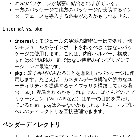
2つのパッケージが緊密に結合されすぎている。
一方のパッケージで他方のパッケージが実装するイン
ターフェースを導入する必要があるかもしれません。
vs.
internal
pkg
：モジュールの
実装
の厳密な一部であり、他
internal
のモジュールからインポートされるべきではないパッ
ケージに使用します。これは、内部ヘルパー、構成、
または公開APIの一部ではない特定のインプリメンテ
ーションに最適です。
：
広く再利用される
ことを意図したパッケージに使
pkg
用します。たとえば、カスタムデータ構造や強力なユ
ーティリティを提供するライブラリを構築している場
合、
に配置されるかもしれません。ほとんどのアプ
pkg
リケーション（Web APIなど）は単一の目的を果たし
ているため、
は必要ないかもしれません。トップレ
pkg
ベルのディレクトリを直接整理できます。
ベンダーディレクトリ