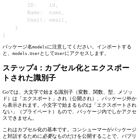
		ID
:
    id
,
		Name
:
  name
,
		Email
:
 email
,
}
}
パッケージ名
に注意してください。インポートする
models
と、
として
にアクセスします。
models.User
User
ステップ4：カプセル化とエクスポー
トされた識別子
Goでは、大文字で始まる識別子（変数、関数、型、メソッ
ド）は「エクスポート」され（公開され）、パッケージ外か
ら表示されます。小文字で始まるものは「エクスポートされ
ない」（プライベート）もので、パッケージ内でしかアクセ
スできません。
これはカプセル化の基本です。コンシューマーがパッケージ
と対話するために
必要
なものだけを公開することで、パブリ