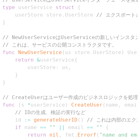
type
 userService 
struct
{
	userStore store
.
UserStore 
// エクスポート
}
// NewUserServiceはUserServiceの新しいイン
// これは、サービスの公開コンストラクタです。
func
NewUserService
(
us store
.
UserStore
)
 User
return
&
userService
{
		userStore
:
 us
,
}
}
// CreateUserはユーザー作成のビジネスロジックを処
func
(
s 
*
userService
)
CreateUser
(
name
,
 email
// IDの生成、検証の実行など
	id 
:=
generateUserID
(
)
// これは内部のエク
if
 name 
==
""
||
 email 
==
""
{
return
nil
,
 fmt
.
Errorf
(
"name and ema