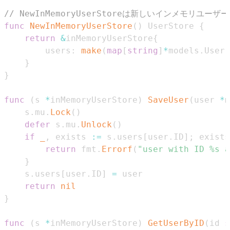
// NewInMemoryUserStoreは新しいインメモリユー
func
NewInMemoryUserStore
(
)
 UserStore 
{
return
&
inMemoryUserStore
{
		users
:
make
(
map
[
string
]
*
models
.
User
)
}
}
func
(
s 
*
inMemoryUserStore
)
SaveUser
(
user 
*
m
	s
.
mu
.
Lock
(
)
defer
 s
.
mu
.
Unlock
(
)
if
_
,
 exists 
:=
 s
.
users
[
user
.
ID
]
;
 exists
return
 fmt
.
Errorf
(
"user with ID %s a
}
	s
.
users
[
user
.
ID
]
=
return
nil
}
func
(
s 
*
inMemoryUserStore
)
GetUserByID
(
id 
s