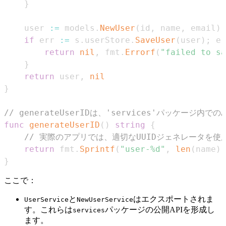
}
	user 
:=
 models
.
NewUser
(
id
,
 name
,
 email
)
if
 err 
:=
 s
.
userStore
.
SaveUser
(
user
)
;
 er
return
nil
,
 fmt
.
Errorf
(
"failed to sa
}
return
 user
,
nil
}
// generateUserIDは、'services'パッケ
func
generateUserID
(
)
string
{
// 実際のアプリでは、適切なUUIDジェネレータを使
return
 fmt
.
Sprintf
(
"user-%d"
,
len
(
name
)
)
}
ここで：
と
はエクスポートされま
UserService
NewUserService
す。これらは
パッケージの公開APIを形成し
services
ます。