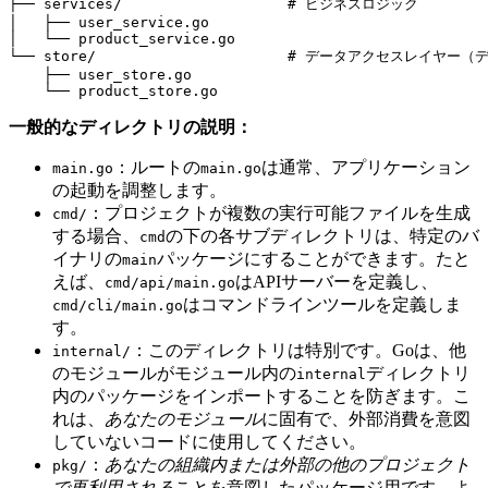
├── services/                   # ビジネスロジック

│   ├── user_service.go

│   └── product_service.go

└── store/                      # データアクセスレイ
    ├── user_store.go

一般的なディレクトリの説明：
：ルートの
は通常、アプリケーション
main.go
main.go
の起動を調整します。
：プロジェクトが複数の実行可能ファイルを生成
cmd/
する場合、
の下の各サブディレクトリは、特定のバ
cmd
イナリの
パッケージにすることができます。たと
main
えば、
はAPIサーバーを定義し、
cmd/api/main.go
はコマンドラインツールを定義しま
cmd/cli/main.go
す。
：このディレクトリは特別です。Goは、他
internal/
のモジュールがモジュール内の
ディレクトリ
internal
内のパッケージをインポートすることを防ぎます。こ
れは、
あなたのモジュール
に固有で、外部消費を意図
していないコードに使用してください。
：
あなたの組織内または外部の他のプロジェクト
pkg/
で再利用される
ことを意図したパッケージ用です。よ