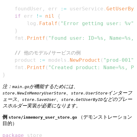
	foundUser
,
 err 
:=
 userService
.
GetUserByI
if
 err 
!=
nil
{
		log
.
Fatalf
(
"Error getting user: %v"
,
}
	fmt
.
Printf
(
"Found user: ID=%s, Name=%s, 
// 他のモデル/サービスの例
	product 
:=
 models
.
NewProduct
(
"prod-001"
,
	fmt
.
Printf
(
"Created product: Name=%s, Pr
}
注：
が機能するためには、
main.go
、
インターフ
store.NewInMemoryUserStore
store.UserStore
ェース、
、
などのプレー
store.SaveUser
store.GetUserByID
スホルダー実装が必要になります。
例
（デモンストレーション
store/inmemory_user_store.go
目的）
package