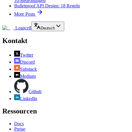
10-Bedrohungen
Bulletproof API Design: 18 Regeln
More Posts
Leapcell
Deutsch
Kontakt
Twitter
Discord
Substack
Medium
Github
LinkedIn
Ressourcen
Docs
Preise