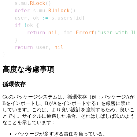
	s
.
mu
.
RLock
(
)
defer
 s
.
mu
.
RUnlock
(
)
	user
,
 ok 
:=
 s
.
users
[
id
]
if
!
ok 
{
return
nil
,
 fmt
.
Errorf
(
"user with ID
}
return
 user
,
nil
}
高度な考慮事項
循環依存
Goのパッケージシステムは、循環依存（例：パッケージAが
Bをインポートし、BがAをインポートする）を厳密に禁止
しています。これは、より良い設計を強制するため、良いこ
とです。サイクルに遭遇した場合、それはしばしば次のよう
なことを示しています：
パッケージが多すぎる責任を負っている。