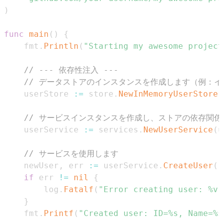
)
func
main
(
)
{
	fmt
.
Println
(
"Starting my awesome project
// --- 依存性注入 ---
// データストアのインスタンスを作成します（例：
	userStore 
:=
 store
.
NewInMemoryUserStore
(
// サービスインスタンスを作成し、ストアの依存関
	userService 
:=
 services
.
NewUserService
(
u
// サービスを使用します
	newUser
,
 err 
:=
 userService
.
CreateUser
(
"
if
 err 
!=
nil
{
		log
.
Fatalf
(
"Error creating user: %v"
}
	fmt
.
Printf
(
"Created user: ID=%s, Name=%s