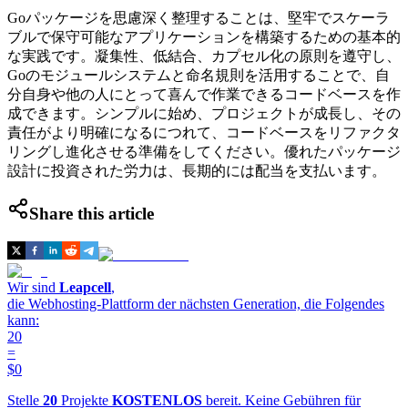
Goパッケージを思慮深く整理することは、堅牢でスケーラ
ブルで保守可能なアプリケーションを構築するための基本的
な実践です。凝集性、低結合、カプセル化の原則を遵守し、
Goのモジュールシステムと命名規則を活用することで、自
分自身や他の人にとって喜んで作業できるコードベースを作
成できます。シンプルに始め、プロジェクトが成長し、その
責任がより明確になるにつれて、コードベースをリファクタ
リングし進化させる準備をしてください。優れたパッケージ
設計に投資された労力は、長期的には配当を支払います。
Share this article
Wir sind
Leapcell
,
die Webhosting-Plattform der nächsten Generation, die Folgendes
kann:
20
=
$0
Stelle
20
Projekte
KOSTENLOS
bereit. Keine Gebühren für