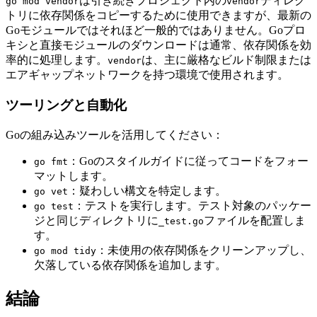
は引き続きプロジェクト内の
ディレク
go mod vendor
vendor
トリに依存関係をコピーするために使用できますが、最新の
Goモジュールではそれほど一般的ではありません。Goプロ
キシと直接モジュールのダウンロードは通常、依存関係を効
率的に処理します。
は、主に厳格なビルド制限または
vendor
エアギャップネットワークを持つ環境で使用されます。
ツーリングと自動化
Goの組み込みツールを活用してください：
：Goのスタイルガイドに従ってコードをフォー
go fmt
マットします。
：疑わしい構文を特定します。
go vet
：テストを実行します。テスト対象のパッケー
go test
ジと同じディレクトリに
ファイルを配置しま
_test.go
す。
：未使用の依存関係をクリーンアップし、
go mod tidy
欠落している依存関係を追加します。
結論