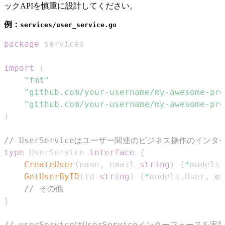
ックAPIを慎重に設計してください。
例：
services/user_service.go
package
import
(
"fmt"
"github.com/your-username/my-awesome-pro
"github.com/your-username/my-awesome-pro
)
// UserServiceはユーザー関連のビジネス操作のイン
type
 UserService 
interface
{
CreateUser
(
name
,
 email 
string
)
(
*
models
.
GetUserByID
(
id 
string
)
(
*
models
.
User
,
er
// その他
}
// userServiceはUserServiceインターフェース