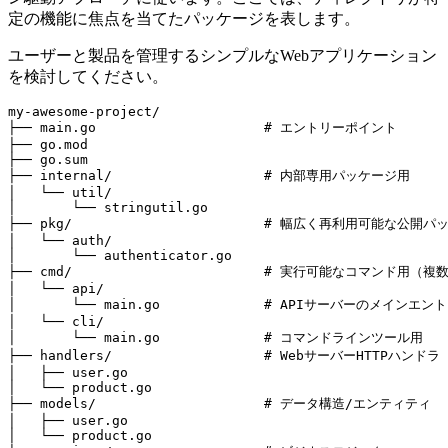
定の機能に焦点を当てたパッケージを表します。
ユーザーと製品を管理するシンプルなWebアプリケーション
を検討してください。
my-awesome-project/

├── main.go                     # エントリーポイント

├── go.mod

├── go.sum

├── internal/                   # 内部専用パッケージ用

│   └── util/

│       └── stringutil.go

├── pkg/                        # 幅広く再利用可能
│   └── auth/

│       └── authenticator.go

├── cmd/                        # 実行可能なコマンド用
│   └── api/

│       └── main.go             # APIサーバーのメイ
│   └── cli/

│       └── main.go             # コマンドラインツール用

├── handlers/                   # WebサーバーHTTPハンドラ

│   ├── user.go

│   └── product.go

├── models/                     # データ構造/エンティティ

│   ├── user.go

│   └── product.go
