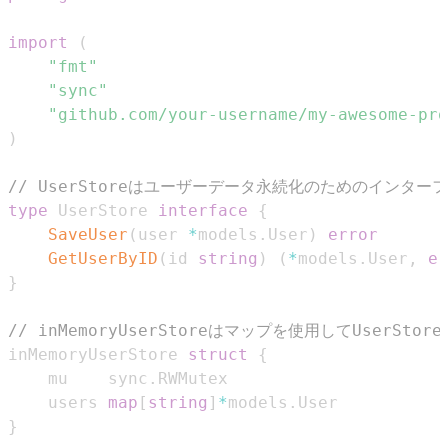
import
(
"fmt"
"sync"
"github.com/your-username/my-awesome-pro
)
// UserStoreはユーザーデータ永続化のためのインタ
type
 UserStore 
interface
{
SaveUser
(
user 
*
models
.
User
)
error
GetUserByID
(
id 
string
)
(
*
models
.
User
,
er
}
// inMemoryUserStoreはマップを使用してUserSto
inMemoryUserStore 
struct
{
	mu    sync
.
	users 
map
[
string
]
*
models
.
}