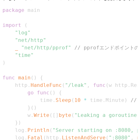
package
import
(
"log"
"net/http"
_
"net/http/pprof"
// pprofエンドポイン
"time"
)
func
main
(
)
{
	http
.
HandleFunc
(
"/leak"
,
func
(
w http
.
Res
go
func
(
)
{
			time
.
Sleep
(
10
*
 time
.
Minute
)
/
}
(
)
		w
.
Write
(
[
]
byte
(
"Leaking a goroutine.
}
)
	log
.
Println
(
"Server starting on :8080, p
	log
.
Fatal
(
http
.
ListenAndServe
(
":8080"
,
n