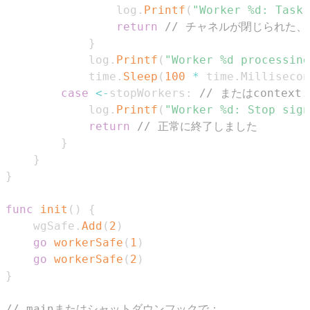
				log
.
Printf
(
"Worker %d: Task 
return
// チャネルが閉じられた
}
			log
.
Printf
(
"Worker %d processing
			time
.
Sleep
(
100
*
 time
.
Millisecon
case
<-
stopWorkers
:
// またはcontex
			log
.
Printf
(
"Worker %d: Stop sign
return
// 正常に終了しました
}
}
}
func
init
(
)
{
	wgSafe
.
Add
(
2
)
go
workerSafe
(
1
)
go
workerSafe
(
2
)
}
// mainまたはシャットダウンフックで：