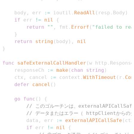
	body
,
 err 
:=
 ioutil
.
ReadAll
(
resp
.
Body
)
if
 err 
!=
nil
{
return
""
,
 fmt
.
Errorf
(
"failed to rea
}
return
string
(
body
)
,
nil
}
func
safeExternalCallHandler
(
w http
.
Response
	responseCh 
:=
make
(
chan
string
)
	ctx
,
 cancel 
:=
 context
.
WithTimeout
(
r
.
Con
defer
cancel
(
)
go
func
(
)
{
// このゴルーチンは、externalAPICallS
// データまたはエラー（ httpClientか
		data
,
 err 
:=
externalAPICallSafe
(
ctx
if
 err 
!=
nil
{