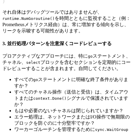
}
それ自体はデバッグツールではありませんが、
を時間とともに監視すること（例：
runtime.NumGoroutine()
Prometheusメトリクス経由）は、常に増加する傾向を示し、
リークを示唆する可能性があります。
3. 並行処理パターンを注意深くコードレビューする
プロアクティブなアプローチには、特に
ステートメント、
go
チャネル、
ブロックを含むセクションを定期的にコー
select
ドレビューすることが含まれます。自問してください。
すべての
ステートメントに明確な終了条件がありま
go
すか？
すべてのチャネル操作（送信と受信）は、タイムアウ
トまたは
シグナルで保護されています
context.Done()
か？
もはや必要のないチャネルは閉じられていますか？
エラー処理は、ネットワークまたはI/O操作で無期限の
ブロックを防ぐのに十分堅牢ですか？
ワーカーゴルーチンを管理するために
sync.WaitGroup