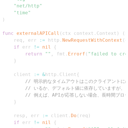
"net/http"
"time"
)
func
externalAPICall
(
ctx context
.
Context
)
(
s
	req
,
 err 
:=
 http
.
NewRequestWithContext
(
c
if
 err 
!=
nil
{
return
""
,
 fmt
.
Errorf
(
"failed to cre
}
	client 
:=
&
http
.
Client
{
// 明示的なタイムアウトはこのクライアントに
// いるか、デフォルト値に依存していますが、
// 例えば、APIが応答しない場合、長時間ブロ
}
	resp
,
 err 
:=
 client
.
Do
(
req
)
if
 err 
!=
nil
{