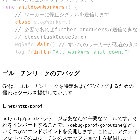
func
shutdownWorkers
(
)
{
// ワーカーに停止シグナルを送信します
close
(
stopWorkers
)
// 必要であればfurther producersが送信で
// close(taskQueueSafe)
	wgSafe
.
Wait
(
)
// すべてのワーカーが現在のタ
	log
.
Println
(
"All workers shut down."
)
}
ゴルーチンリークのデバッグ
Goは、ゴルーチンリークを特定およびデバッグするための
優れたツールを提供しています。
1.
net/http/pprof
パッケージはあなたの主要なツールです。そ
net/http/pprof
れをインポートすることで、
など、
/debug/pprof/goroutine
いくつかのエンドポイントを公開します。これは、アクティ
ブなすべてのゴルーチンのスナップショットを提供します。