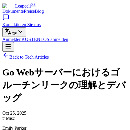
0.3
Leapcell
Dokumente
Preise
Blog
Kontaktieren Sie uns
DE
Anmelden
KOSTENLOS
anmelden
Back to Tech Articles
Go Webサーバーにおけるゴ
ルーチンリークの理解とデバ
ッグ
Oct 25, 2025
# Misc
Emily Parker