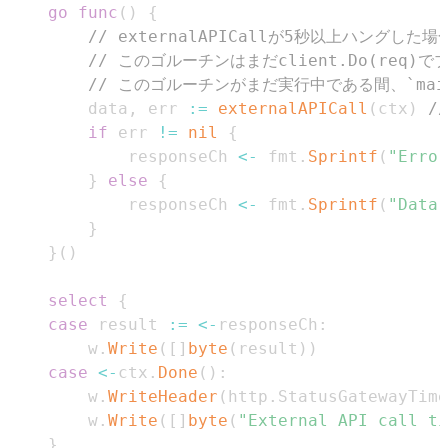
go
func
(
)
{
// externalAPICallが5秒以上ハン
// このゴルーチンはまだclient.Do(req
// このゴルーチンがまだ実行中である間、`ma
		data
,
 err 
:=
externalAPICall
(
ctx
)
/
if
 err 
!=
nil
{
			responseCh 
<-
 fmt
.
Sprintf
(
"Error
}
else
{
			responseCh 
<-
 fmt
.
Sprintf
(
"Data:
}
}
(
)
select
{
case
 result 
:=
<-
responseCh
:
		w
.
Write
(
[
]
byte
(
result
)
)
case
<-
ctx
.
Done
(
)
:
		w
.
WriteHeader
(
http
.
StatusGatewayTime
		w
.
Write
(
[
]
byte
(
"External API call ti
}