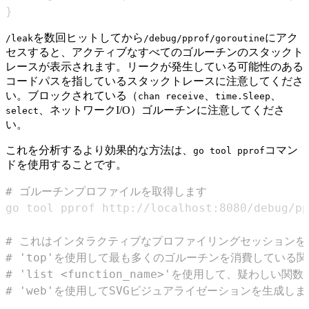
}
を数回ヒットしてから
にアク
/leak
/debug/pprof/goroutine
セスすると、アクティブなすべてのゴルーチンのスタックト
レースが表示されます。リークが発生している可能性のある
コードパスを指しているスタックトレースに注意してくださ
い。ブロックされている（
、
、
chan receive
time.Sleep
、ネットワークI/O）ゴルーチンに注意してくださ
select
い。
これを分析するより効果的な方法は、
コマン
go tool pprof
ドを使用することです。
# ゴルーチンプロファイルを取得します
# これはインタラクティブなプロファイリングセッションを
# 'top'を使用して最も多くのゴルーチンを消費している
# 'list <function_name>'を使用して、疑わし
# 'web'を使用してSVGビジュアライゼーションを生成します