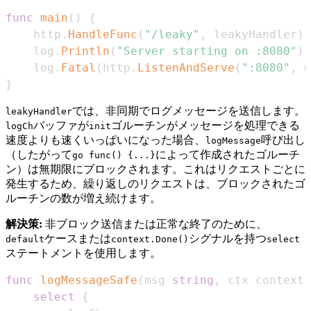
func
main
(
)
{
	http
.
HandleFunc
(
"/leaky"
,
 leakyHandler
)
	log
.
Println
(
"Server starting on :8080"
)
	log
.
Fatal
(
http
.
ListenAndServe
(
":8080"
,
n
}
では、非同期でログメッセージを送信します。
leakyHandler
バッファが
ゴルーチンがメッセージを処理できる
logCh
init
速度よりも速くいっぱいになった場合、
呼び出し
logMessage
（したがって
によって作成されたゴルーチ
go func() {...}
ン）は無期限にブロックされます。これはリクエストごとに
発生するため、繰り返しのリクエストは、ブロックされたゴ
ルーチンの数が増え続けます。
解決策:
非ブロック送信または正常な終了のために、
ケースまたは
シグナルを持つ
default
context.Done()
select
ステートメントを使用します。
func
logMessageSafe
(
msg 
string
,
 ctx context
.
select
{