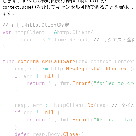
します。すべての長時間実行操作（特にI/O）が
を介してキャンセル可能であることを確認し
context.Done()
ます。
// 正しいhttp.Client設定
var
 httpClient 
=
&
http
.
Client
{
	Timeout
:
3
*
 time
.
Second
,
// リクエスト全
}
func
externalAPICallSafe
(
ctx context
.
Context
	req
,
 err 
:=
 http
.
NewRequestWithContext
(
c
if
 err 
!=
nil
{
return
""
,
 fmt
.
Errorf
(
"failed to cre
}
	resp
,
 err 
:=
 httpClient
.
Do
(
req
)
// タイ
if
 err 
!=
nil
{
return
""
,
 fmt
.
Errorf
(
"API call fail
}
defer
 resp
.
Body
.
Close
(
)