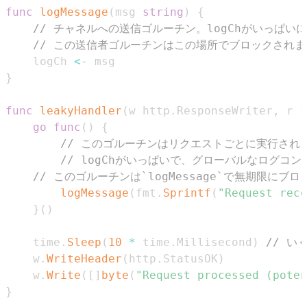
func
logMessage
(
msg 
string
)
{
// チャネルへの送信ゴルーチン。logChがいっぱ
// この送信者ゴルーチンはこの場所でブロックされま
	logCh 
<-
}
func
leakyHandler
(
w http
.
ResponseWriter
,
 r 
*
go
func
(
)
{
// このゴルーチンはリクエストごとに実行され
// logChがいっぱいで、グローバルなログコ
// このゴルーチンは`logMessage`で無期限に
logMessage
(
fmt
.
Sprintf
(
"Request rece
}
(
)
	time
.
Sleep
(
10
*
 time
.
Millisecond
)
// 
	w
.
WriteHeader
(
http
.
StatusOK
)
	w
.
Write
(
[
]
byte
(
"Request processed (poten
}