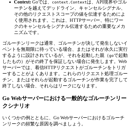
Context:
Goでは、
は、API境界やゴル
context.Context
ーチンを越えてデッドライン、キャンセルシグナル、
その他のリクエストスコープの値を伝達するためによ
く使用されます。これは、HTTPサーバー、特にワー
クのキャンセルをシグナル伝達するための重要なメカ
ニズムです。
ゴルーチンリークは通常、ゴルーチンが決して発生しないイ
ベントを無期限に待っている場合、またはそれが永久に実行
するように設計されているが、それを起動した親（
で起動
go
したもの）がその終了を保証しない場合に発生します。Web
サーバーでは、着信HTTPリクエストがゴルーチンをトリガ
ーすることがよくあります。これらのリクエスト処理ゴルー
チン、またはそれらが起動するゴルーチンが作業を完了して
終了しない場合、それらはリークになります。
Go Webサーバーにおける一般的なゴルーチンリー
クシナリオ
いくつかの例とともに、Go Webサーバーにおけるゴルーチ
ンリークの頻繁な原因を調べましょう。