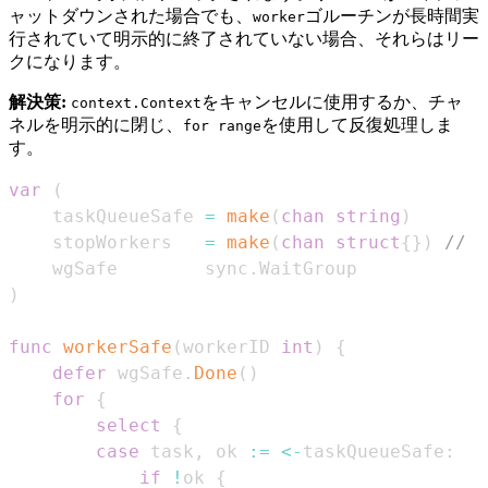
ャットダウンされた場合でも、
ゴルーチンが長時間実
worker
行されていて明示的に終了されていない場合、それらはリー
クになります。
解決策:
をキャンセルに使用するか、チャ
context.Context
ネルを明示的に閉じ、
を使用して反復処理しま
for range
す。
var
(
	taskQueueSafe 
=
make
(
chan
string
)
	stopWorkers   
=
make
(
chan
struct
{
}
)
//
	wgSafe        sync
.
)
func
workerSafe
(
workerID 
int
)
{
defer
 wgSafe
.
Done
(
)
for
{
select
{
case
 task
,
 ok 
:=
<-
taskQueueSafe
:
if
!
ok 
{