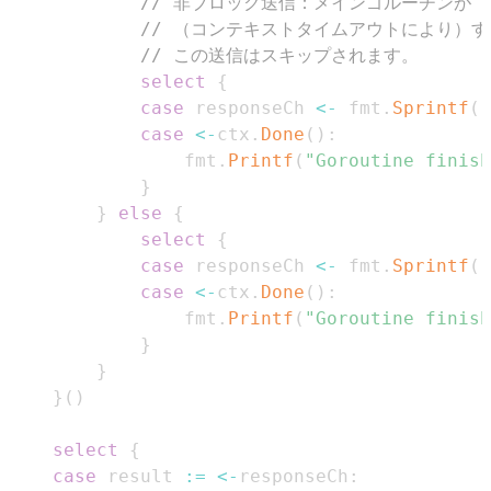
// 非ブロック送信：メインゴルーチンが
// （コンテキストタイムアウトにより）
// この送信はスキップされます。
select
{
case
 responseCh 
<-
 fmt
.
Sprintf
(
"
case
<-
ctx
.
Done
(
)
:
				fmt
.
Printf
(
"Goroutine finish
}
}
else
{
select
{
case
 responseCh 
<-
 fmt
.
Sprintf
(
"
case
<-
ctx
.
Done
(
)
:
				fmt
.
Printf
(
"Goroutine finish
}
}
}
(
)
select
{
case
 result 
:=
<-
responseCh
: