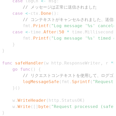
case
 logCh 
<-
 msg
:
// メッセージは正常に送信されました
case
<-
ctx
.
Done
(
)
:
// コンテキストがキャンセルされました、送信
		fmt
.
Printf
(
"Log message '%s' cancele
case
<-
time
.
After
(
50
*
 time
.
Millisecond
)
		fmt
.
Printf
(
"Log message '%s' timed o
}
}
func
safeHandler
(
w http
.
ResponseWriter
,
 r 
*
h
go
func
(
)
{
// リクエストコンテキストを使用して、ログゴ
logMessageSafe
(
fmt
.
Sprintf
(
"Request 
}
(
)
	w
.
WriteHeader
(
http
.
StatusOK
)
	w
.
Write
(
[
]
byte
(
"Request processed (safel
}