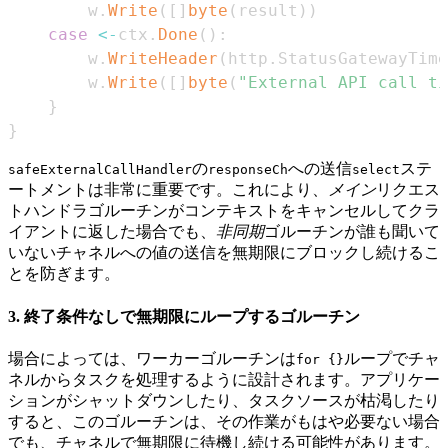
		w
.
Write
(
[
]
byte
(
result
)
)
case
<-
ctx
.
Done
(
)
:
		w
.
WriteHeader
(
http
.
StatusGatewayTime
		w
.
Write
(
[
]
byte
(
"External API call ti
}
}
の
への送信
ステ
safeExternalCallHandler
responseCh
select
ートメントは非常に重要です。これにより、
メイン
リクエス
トハンドラゴルーチンがコンテキストをキャンセルしてクラ
イアントに返した場合でも、
非同期
ゴルーチンが誰も聞いて
いないチャネルへの値の送信を無期限にブロックし続けるこ
とを防ぎます。
3. 終了条件なしで無期限にループするゴルーチン
場合によっては、ワーカーゴルーチンは
ループでチャ
for {}
ネルからタスクを処理するように設計されます。アプリケー
ションがシャットダウンしたり、タスクソースが枯渇したり
すると、このゴルーチンは、その作業がもはや必要ない場合
でも、チャネルで無期限に待機し続ける可能性があります。