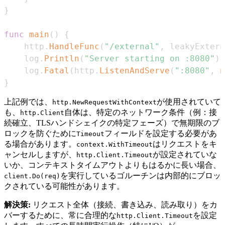
}
func
main
(
)
{
	http
.
HandleFunc
(
"/external"
,
 leakyExtern
	log
.
Println
(
"Server starting on :8080"
)
	log
.
Fatal
(
http
.
ListenAndServe
(
":8080"
,
n
}
上記例では、
が使用されていて
http.NewRequestWithContext
も、
自体は、特定のネットワーク条件（例：接
http.Client
続確立、TLSハンドシェイクの特定フェーズ）で無期限のブ
ロックを防ぐために
フィールドを設定する必要があ
Timeout
る場合があります。
はリクエストをキ
context.WithTimeout
ャンセルしますが、
が設定されていな
http.Client.Timeout
いか、コンテキストタイムアウトよりもはるかに長い場合、
を実行しているゴルーチンは内部的にブロッ
client.Do(req)
クされている可能性があります。
解決策:
リクエスト全体（接続、書き込み、読み取り）をカ
バーするために、常に合理的な
を設定
http.Client.Timeout