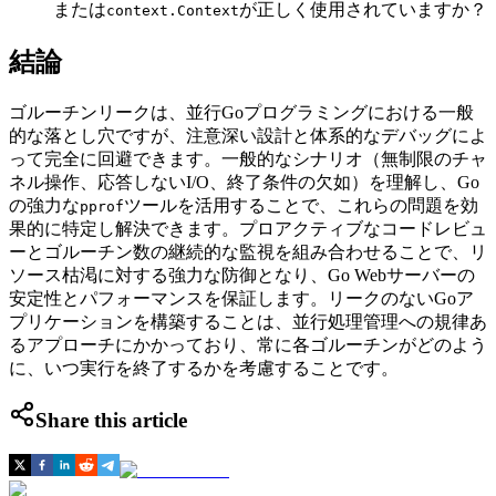
または
が正しく使用されていますか？
context.Context
結論
ゴルーチンリークは、並行Goプログラミングにおける一般
的な落とし穴ですが、注意深い設計と体系的なデバッグによ
って完全に回避できます。一般的なシナリオ（無制限のチャ
ネル操作、応答しないI/O、終了条件の欠如）を理解し、Go
の強力な
ツールを活用することで、これらの問題を効
pprof
果的に特定し解決できます。プロアクティブなコードレビュ
ーとゴルーチン数の継続的な監視を組み合わせることで、リ
ソース枯渇に対する強力な防御となり、Go Webサーバーの
安定性とパフォーマンスを保証します。リークのないGoア
プリケーションを構築することは、並行処理管理への規律あ
るアプローチにかかっており、常に各ゴルーチンがどのよう
に、いつ実行を終了するかを考慮することです。
Share this article