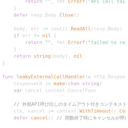
return
""
,
 fmt
.
Errorf
(
"API call fail
}
defer
 resp
.
Body
.
Close
(
)
	body
,
 err 
:=
 ioutil
.
ReadAll
(
resp
.
Body
)
if
 err 
!=
nil
{
return
""
,
 fmt
.
Errorf
(
"failed to rea
}
return
string
(
body
)
,
nil
}
func
leakyExternalCallHandler
(
w http
.
Respons
	responseCh 
:=
make
(
chan
string
)
var
 cancel context
.
// 外部API呼び出しのタイムアウト付きコンテキス
	ctx
,
 cancel 
:=
 context
.
WithTimeout
(
r
.
Con
defer
cancel
(
)
// 関数終了時にキャンセルが呼