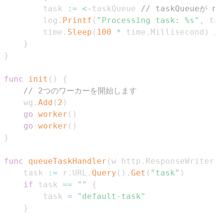
		task 
:=
<-
taskQueue 
// taskQueu
		log
.
Printf
(
"Processing task: %s"
,
 ta
		time
.
Sleep
(
100
*
 time
.
Millisecond
)
}
}
func
init
(
)
{
// 2つのワーカーを開始します
	wg
.
Add
(
2
)
go
worker
(
)
go
worker
(
)
}
func
queueTaskHandler
(
w http
.
ResponseWriter
,
	task 
:=
 r
.
URL
.
Query
(
)
.
Get
(
"task"
)
if
 task 
==
""
{
		task 
=
"default-task"
}