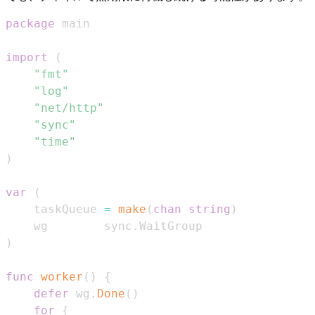
package
import
(
"fmt"
"log"
"net/http"
"sync"
"time"
)
var
(
	taskQueue 
=
make
(
chan
string
)
	wg        sync
.
)
func
worker
(
)
{
defer
 wg
.
Done
(
)
for
{