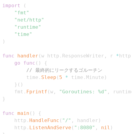
import
(
"fmt"
"net/http"
"runtime"
"time"
)
func
handler
(
w http
.
ResponseWriter
,
 r 
*
http
.
go
func
(
)
{
// 最終的にリークするゴルーチン
        time
.
Sleep
(
5
*
 time
.
Minute
)
}
(
)
    fmt
.
Fprintf
(
w
,
"Goroutines: %d"
,
 runtime
}
func
main
(
)
{
    http
.
HandleFunc
(
"/"
,
 handler
)
    http
.
ListenAndServe
(
":8080"
,
nil
)