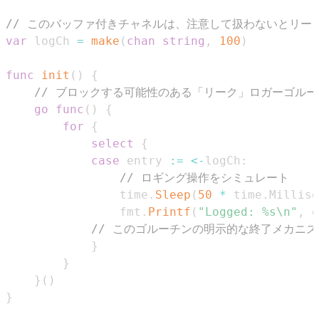
// このバッファ付きチャネルは、注意して扱わないとリー
var
 logCh 
=
make
(
chan
string
,
100
)
func
init
(
)
{
// ブロックする可能性のある「リーク」ロガーゴルー
go
func
(
)
{
for
{
select
{
case
 entry 
:=
<-
logCh
:
// ロギング操作をシミュレート
				time
.
Sleep
(
50
*
 time
.
Millise
				fmt
.
Printf
(
"Logged: %s\n"
,
 e
// このゴルーチンの明示的な終了メカニ
}
}
}
(
)
}