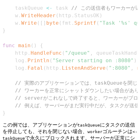
	taskQueue 
<-
 task 
// この送信者もワーカーが
	w
.
WriteHeader
(
http
.
StatusOK
)
	w
.
Write
(
[
]
byte
(
fmt
.
Sprintf
(
"Task '%s' qu
}
func
main
(
)
{
	http
.
HandleFunc
(
"/queue"
,
 queueTaskHandl
	log
.
Println
(
"Server starting on :8080"
)
	log
.
Fatal
(
http
.
ListenAndServe
(
":8080"
,
n
// 実際のアプリケーションでは、taskQueueを閉じて
// ワーカーを正常にシャットダウンしたい場合があり
// serverがこれなしで終了すると、ワーカーが
// 例えば、サーバーがまだ実行中だが、タスクが送
}
この例では、アプリケーションが
にタスクの送信
taskQueue
を停止しても、それを閉じない場合、
ゴルーチンは
worker
<-
で永久にブロックされます。サーバーが正常にシ
taskQueue