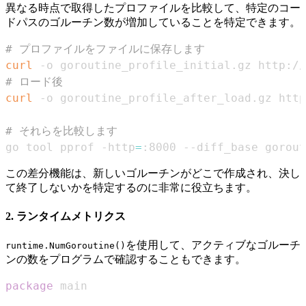
異なる時点で取得したプロファイルを比較して、特定のコー
ドパスのゴルーチン数が増加していることを特定できます。
# プロファイルをファイルに保存します
curl
 -o goroutine_profile_initial.gz http://
# ロード後
curl
 -o goroutine_profile_after_load.gz http
# それらを比較します
go tool pprof -http
=
:8000 --diff_base gorout
この差分機能は、新しいゴルーチンがどこで作成され、決し
て終了しないかを特定するのに非常に役立ちます。
2. ランタイムメトリクス
を使用して、アクティブなゴルーチ
runtime.NumGoroutine()
ンの数をプログラムで確認することもできます。
package