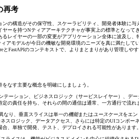
の再考
ョンの構造がその保守性、スケーラビリティ、開発者体験に与
イヤーを持つNティアアーキテクチャが事実上の標準となって
あるレイヤーの一部の変更がアプリケーション全体に波及し、
ティアモデルが今日の機敏な開発環境のニーズを真に満たして
CoreとFastAPIのコンテキストで、よりまとまりがあり管
幹をなす主要な概念を明確にしましょう。
ゼンテーション、ビジネスロジック（サービスレイヤー）、デ
特定の責任を持ち、それらの間の通信は通常、一方通行で流れ
は異なり、垂直スライスは単一の
機能
または
ユースケース
をエン
ジネスロジック、データアクセス、さらには特定のUIコンポー
場合、単独で開発、テスト、デプロイされる可能性があります
垂直スライスは、機能がビジネスドメインを中心に組織化される