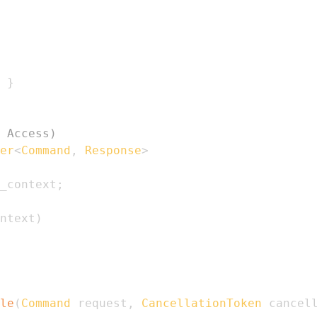
}
 Access)
er
<
Command
,
 Response
>
_context
;
ntext
)
le
(
Command
 request
,
CancellationToken
 cancel