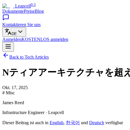
0.3
Leapcell
Dokumente
Preise
Blog
Kontaktieren Sie uns
DE
Anmelden
KOSTENLOS
anmelden
Back to Tech Articles
Nティアアーキテクチャを超
Okt. 17, 2025
# Misc
James Reed
Infrastructure Engineer · Leapcell
Dieser Beitrag ist auch in
English
,
한국어
und
Deutsch
verfügbar