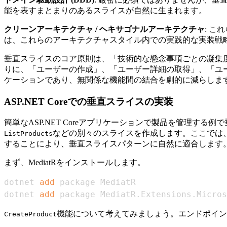
能を表すまとまりのあるスライスが自然に生まれます。
クリーンアーキテクチャ / ヘキサゴナルアーキテクチャ
: 
は、これらのアーキテクチャスタイル内での実践的な実装戦
垂直スライスのコア原則は、「技術的な懸念事項ごとの凝集
りに、「ユーザーの作成」、「ユーザー詳細の取得」、「ユ
ケーションであり、無関係な機能間の結合を劇的に減らしま
ASP.NET Coreでの垂直スライスの実装
簡単なASP.NET Coreアプリケーションで製品を管理する
などの別々のスライスを作成します。ここでは
ListProducts
することにより、垂直スライスパターンに自然に適合します
まず、MediatRをインストールします。
dotnet 
add
dotnet 
add
 package MediatR.Extensions.Micros
機能について考えてみましょう。エンドポイン
CreateProduct