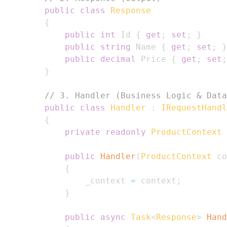
public
class
Response
{
public
int
 Id 
{
get
;
set
;
}
public
string
 Name 
{
get
;
set
;
}
public
decimal
 Price 
{
get
;
set
;
}
// 3. Handler (Business Logic & Data
public
class
Handler
:
IRequestHandl
{
private
readonly
ProductContext
 
public
Handler
(
ProductContext
 co
{
                _context 
=
 context
;
}
public
async
Task
<
Response
>
Hand