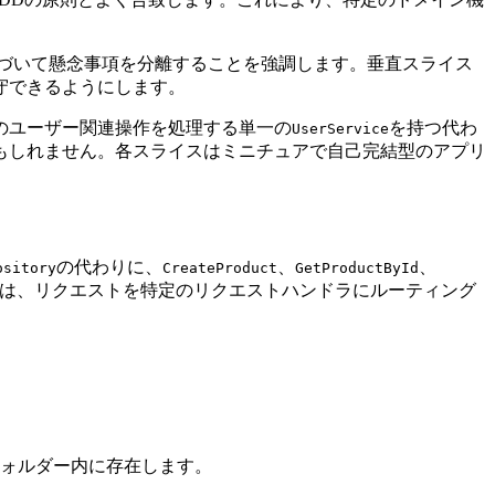
基づいて懸念事項を分離することを強調します。垂直スライス
守できるようにします。
のユーザー関連操作を処理する単一の
を持つ代わ
UserService
もしれません。各スライスはミニチュアで自己完結型のアプリ
の代わりに、
、
、
ository
CreateProduct
GetProductById
は、リクエストを特定のリクエストハンドラにルーティング
ォルダー内に存在します。