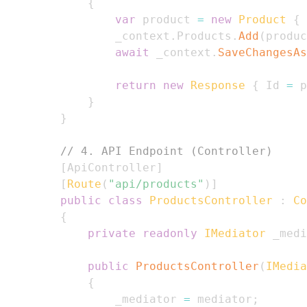
{
var
 product 
=
new
Product
{
 
                _context
.
Products
.
Add
(
produc
await
 _context
.
SaveChangesAs
return
new
Response
{
 Id 
=
 p
}
}
// 4. API Endpoint (Controller)
[
ApiController
]
[
Route
(
"api/products"
)
]
public
class
ProductsController
:
Co
{
private
readonly
IMediator
 _medi
public
ProductsController
(
IMedia
{
                _mediator 
=
 mediator
;