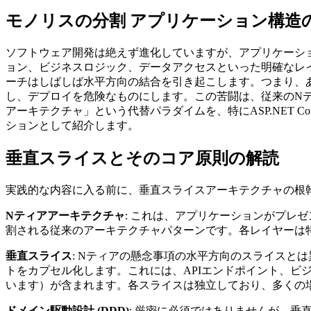
モノリスの分割 アプリケーション構造
ソフトウェア開発は絶えず進化していますが、アプリケーシ
ョン、ビジネスロジック、データアクセスといった明確なレ
ーチはしばしば水平方向の結合を引き起こします。つまり、
し、デプロイを危険なものにします。この苦闘は、従来のN
アーキテクチャ」という代替パラダイムを、特にASP.NET 
ションとして紹介します。
垂直スライスとそのコア原則の解読
実践的な内容に入る前に、垂直スライスアーキテクチャの根
Nティアアーキテクチャ
: これは、アプリケーションがプレ
割される従来のアーキテクチャパターンです。各レイヤーは
垂直スライス
: Nティアの懸念事項の水平方向のスライスと
トをカプセル化します。これには、APIエンドポイント、ビ
います）が含まれます。各スライスは独立しており、多くの
ドメイン駆動設計 (DDD)
: 厳密に必須ではありませんが、