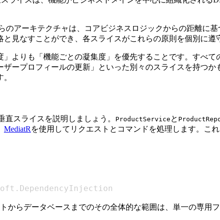
これらのアーキテクチャは、コアビジネスロジックからの距離に
略と見なすことができ、各スライスがこれらの原則を個別に遵
度」よりも「機能ごとの凝集度」を優先することです。すべて
ーザープロフィールの更新」といった別々のスライスを持つか
す。
例で垂直スライスを説明しましょう。
と
ProductService
ProductRep
、
MediatR
を使用してリクエストとコマンドを処理します。これ
。
oft.DependencyInjection
トからデータベースまでのその全体的な範囲は、単一の専用フ