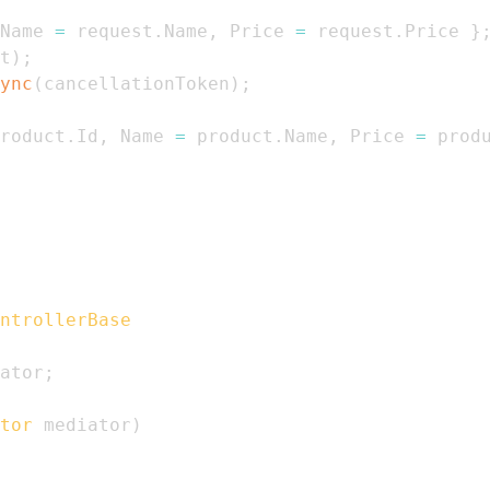
Name 
=
 request
.
Name
,
 Price 
=
 request
.
Price 
}
t
)
;
ync
(
cancellationToken
)
;
roduct
.
Id
,
 Name 
=
 product
.
Name
,
 Price 
=
 prod
ntrollerBase
ator
;
tor
 mediator
)