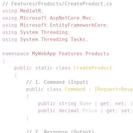
// Features/Products/CreateProduct.cs
using
MediatR
;
using
Microsoft
.
AspNetCore
.
Mvc
;
using
Microsoft
.
EntityFrameworkCore
;
using
System
.
Threading
;
using
System
.
Threading
.
Tasks
;
namespace
MyWebApp
.
Features
.
Products
{
public
static
class
CreateProduct
{
// 1. Command (Input)
public
class
Command
:
IRequest
<
Resp
{
public
string
 Name 
{
get
;
set
;
}
public
decimal
 Price 
{
get
;
set
;
}
// 2. Response (Output)