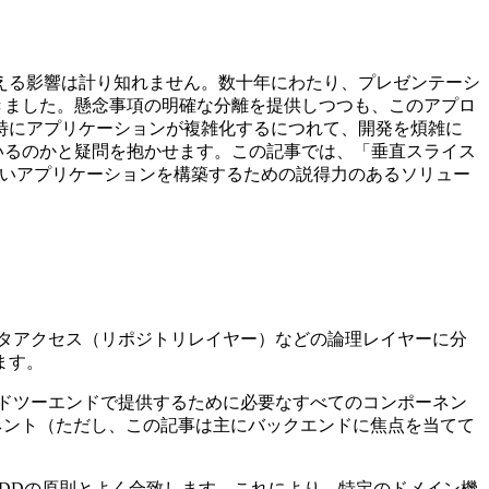
える影響は計り知れません。数十年にわたり、プレゼンテーシ
きました。懸念事項の明確な分離を提供しつつも、このアプロ
特にアプリケーションが複雑化するにつれて、開発を煩雑に
いるのかと疑問を抱かせます。この記事では、「垂直スライス
理しやすいアプリケーションを構築するための説得力のあるソリュー
ータアクセス（リポジトリレイヤー）などの論理レイヤーに分
ます。
ドツーエンドで提供するために必要なすべてのコンポーネン
ネント（ただし、この記事は主にバックエンドに焦点を当てて
。
DDDの原則とよく合致します。これにより、特定のドメイン機