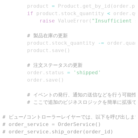
        product 
=
 Product
.
get_by_id
(
order
.
pr
if
 product
.
stock_quantity 
<
 order
.
qu
raise
 ValueError
(
"Insufficient s
# 製品在庫の更新
        product
.
stock_quantity 
-=
 order
.
        product
.
save
(
)
# 注文ステータスの更新
        order
.
status 
=
'shipped'
        order
.
save
(
)
# イベントの発行、通知の送信などを行う可能性
# ここで追加のビジネスロジックを簡単に拡張で
# ビュー/コントローラーレイヤーでは、以下を呼び出しま
# order_service = OrderService()
# order_service.ship_order(order_id)