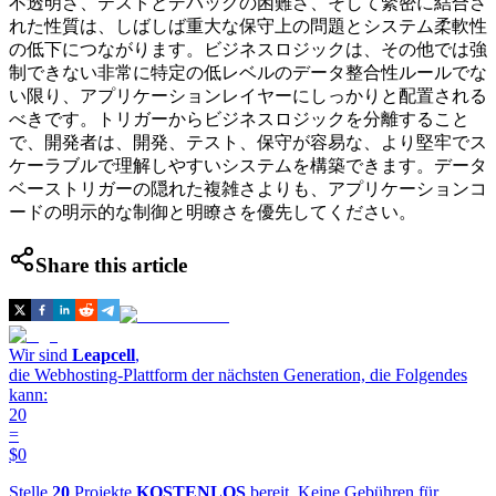
不透明さ、テストとデバッグの困難さ、そして緊密に結合さ
れた性質は、しばしば重大な保守上の問題とシステム柔軟性
の低下につながります。ビジネスロジックは、その他では強
制できない非常に特定の低レベルのデータ整合性ルールでな
い限り、アプリケーションレイヤーにしっかりと配置される
べきです。トリガーからビジネスロジックを分離すること
で、開発者は、開発、テスト、保守が容易な、より堅牢でス
ケーラブルで理解しやすいシステムを構築できます。データ
ベーストリガーの隠れた複雑さよりも、アプリケーションコ
ードの明示的な制御と明瞭さを優先してください。
Share this article
Wir sind
Leapcell
,
die Webhosting-Plattform der nächsten Generation, die Folgendes
kann:
20
=
$0
Stelle
20
Projekte
KOSTENLOS
bereit. Keine Gebühren für