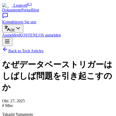
0.3
Leapcell
Dokumente
Preise
Blog
Kontaktieren Sie uns
DE
Anmelden
KOSTENLOS
anmelden
Back to Tech Articles
なぜデータベーストリガーは
しばしば問題を引き起こすの
か
Okt. 27, 2025
# Misc
Takashi Yamamoto