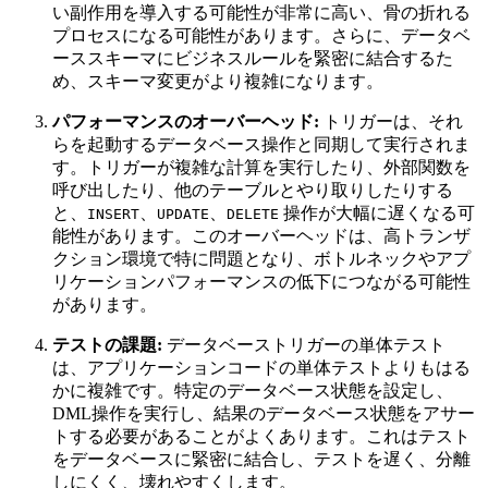
い副作用を導入する可能性が非常に高い、骨の折れる
プロセスになる可能性があります。さらに、データベ
ーススキーマにビジネスルールを緊密に結合するた
め、スキーマ変更がより複雑になります。
パフォーマンスのオーバーヘッド:
トリガーは、それ
らを起動するデータベース操作と同期して実行されま
す。トリガーが複雑な計算を実行したり、外部関数を
呼び出したり、他のテーブルとやり取りしたりする
と、
、
、
操作が大幅に遅くなる可
INSERT
UPDATE
DELETE
能性があります。このオーバーヘッドは、高トランザ
クション環境で特に問題となり、ボトルネックやアプ
リケーションパフォーマンスの低下につながる可能性
があります。
テストの課題:
データベーストリガーの単体テスト
は、アプリケーションコードの単体テストよりもはる
かに複雑です。特定のデータベース状態を設定し、
DML操作を実行し、結果のデータベース状態をアサー
トする必要があることがよくあります。これはテスト
をデータベースに緊密に結合し、テストを遅く、分離
しにくく、壊れやすくします。