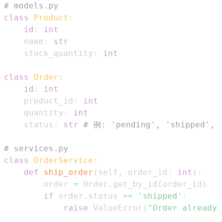
# models.py
class
Product
:
id
:
int
    name
:
str
    stock_quantity
:
int
class
Order
:
id
:
int
    product_id
:
int
    quantity
:
int
    status
:
str
# 例: 'pending', 'shipped', 
# services.py
class
OrderService
:
def
ship_order
(
self
,
 order_id
:
int
)
:
        order 
=
 Order
.
get_by_id
(
order_id
)
if
 order
.
status 
==
'shipped'
:
raise
 ValueError
(
"Order already 