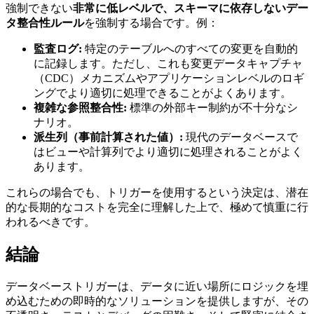
強制できない
非常に低レベルで、スキーマに依存しないデー
タ整合性ルール
を強制する場合です。例：
監査ログ:
特定のテーブルへのすべての変更を自動的
に記録します。ただし、これも変更データキャプチャ
（CDC）メカニズムやアプリケーションレベルのロギ
ングでより適切に処理できることがよくあります。
複雑な参照整合性:
標準の外部キー制約が不十分なシ
ナリオ。
派生列（事前計算された値）:
現代のデータベースで
はビューや計算列でより適切に処理されることがよく
あります。
これらの場合でも、トリガーを使用するという決定は、潜在
的な長期的なコストを完全に理解した上で、極めて慎重に行
われるべきです。
結論
データベーストリガーは、データに近い場所にロジックを埋
め込むための即時的なソリューションを提供しますが、その