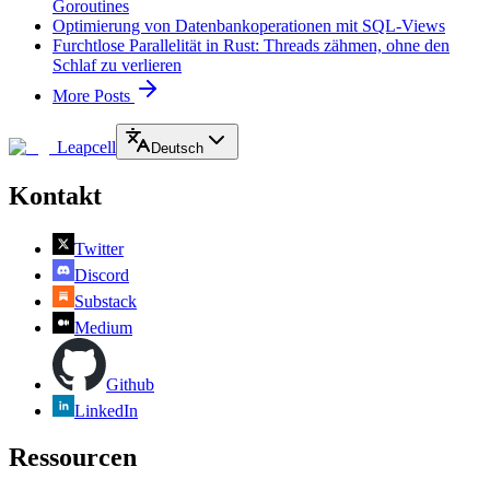
Goroutines
Optimierung von Datenbankoperationen mit SQL-Views
Furchtlose Parallelität in Rust: Threads zähmen, ohne den
Schlaf zu verlieren
More Posts
Leapcell
Deutsch
Kontakt
Twitter
Discord
Substack
Medium
Github
LinkedIn
Ressourcen