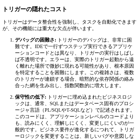
トリガーの隠れたコスト
トリガーはデータ整合性を強制し、タスクを自動化できます
が、その機能には重大な欠点が伴います。
デバッグの困難さ:
トリガーのデバッグは、非常に困
難です。IDEで一行ずつステップ実行できるアプリケ
ーションコードとは異なり、トリガーの実行はしばし
ば不透明です。エラーは、実際のトリガー起動から遠
く離れた場所で微妙に現れる可能性があり、根本原因
を特定することを困難にします。この複雑さは、複数
のトリガーが連鎖する場合、暗黙的な依存関係の絡み
合った網を生み出し、指数関数的に増大します。
保守性の低下:
トリガーに埋め込まれたビジネスロジ
ックは、通常、SQLまたはデータベース固有のプロシ
ージャ言語（PL/SQLやT-SQLなど）で記述されます。
このコードは、アプリケーションレベルのコードより
も、読みにくく、理解しにくく、変更しにくいのが一
般的です。ビジネス要件が進化するにつれて、トリガ
ーロジックを変更することは、新しいバグや意図しな