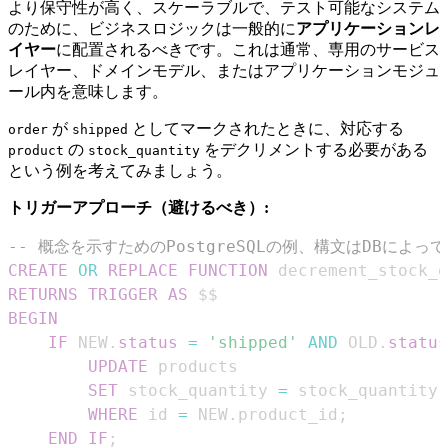
より保守性が高く、スケーラブルで、テスト可能なシステム
のために、ビジネスロジックは一般的に
アプリケーションレ
イヤー
に配置されるべきです。これは通常、専用のサービス
レイヤー、ドメインモデル、またはアプリケーションモジュ
ール内を意味します。
が
としてマークされたときに、対応する
order
shipped
の
をデクリメントする必要がある
product
stock_quantity
という例を考えてみましょう。
トリガーアプローチ（避けるべき）:
-- 概念を示すためのPostgreSQLの例、構文はDBによっ
CREATE
OR
REPLACE
FUNCTION
 decrement_stock_o
RETURNS
TRIGGER
AS
BEGIN
IF
 NEW
.
status
=
'shipped'
AND
 OLD
.
status
UPDATE
SET
 stock_quantity 
=
 stock_quantity 
WHERE
 id 
=
 NEW
.
product_id
;
END
IF
;