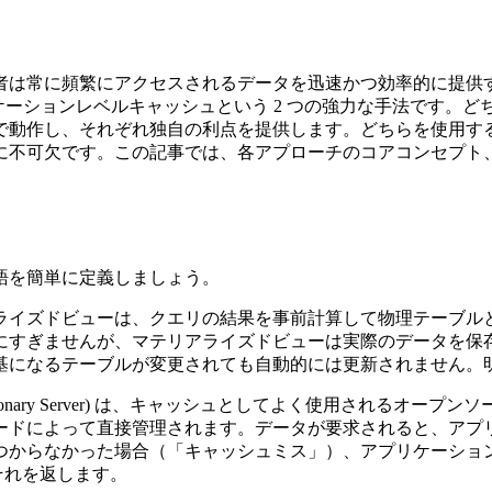
者は常に頻繁にアクセスされるデータを迅速かつ効率的に提供
s のアプリケーションレベルキャッシュという 2 つの強力な手法
で動作し、それぞれ独自の利点を提供します。どちらを使用す
に不可欠です。この記事では、各アプローチのコアコンセプト
語を簡単に定義しましょう。
のマテリアライズドビューは、クエリの結果を事前計算して物理テー
にすぎませんが、マテリアライズドビューは実際のデータを保
基になるテーブルが変更されても自動的には更新されません。
te Dictionary Server) は、キャッシュとしてよく使用
ドによって直接管理されます。データが要求されると、アプリケー
らなかった場合（「キャッシュミス」）、アプリケーションはプラ
、それを返します。