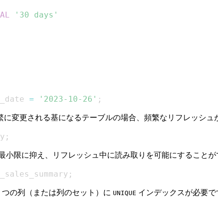
AL
'30 days'
。
_date 
=
'2023-10-26'
;
繁に変更される基になるテーブルの場合、頻繁なリフレッシュ
y
;
最小限に抑え、リフレッシュ中に読み取りを可能にすることが
_sales_summary
;
1 つの列（または列のセット）に
インデックスが必要で
UNIQUE