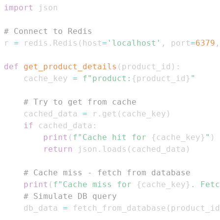
import
# Connect to Redis
r 
=
 redis
.
Redis
(
host
=
'localhost'
,
 port
=
6379
,
def
get_product_details
(
product_id
)
:
    cache_key 
=
f"product:
{
product_id
}
"
# Try to get from cache
    cached_data 
=
 r
.
get
(
cache_key
)
if
 cached_data
:
print
(
f"Cache hit for 
{
cache_key
}
"
)
return
 json
.
loads
(
cached_data
)
# Cache miss - fetch from database
print
(
f"Cache miss for 
{
cache_key
}
. Fetc
# Simulate DB query
    db_data 
=
 fetch_from_database
(
product_id