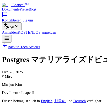
0.3
Leapcell
Dokumente
Preise
Blog
Kontaktieren Sie uns
DE
Anmelden
KOSTENLOS
anmelden
Back to Tech Articles
Postgres マテリアライズ
Okt. 28, 2025
# Misc
Min-jun Kim
Dev Intern · Leapcell
Dieser Beitrag ist auch in
English
,
한국어
und
Deutsch
verfügbar