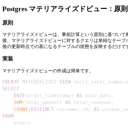
Postgres マテリアライズドビュー
原則
マテリアライズドビューは、事前計算という原則に基づいて
後、マテリアライズドビューに対するクエリは単純なテーブ
後の更新時点での基になるテーブルの状態を反映するだけで
実装
マテリアライズドビューの作成は簡単です。
CREATE
 MATERIALIZED 
VIEW
 daily_sales_summary
SELECT
DATE
(
order_timestamp
)
AS
 sale_date
,
SUM
(
total_amount
)
AS
 total_revenue
,
COUNT
(
DISTINCT
 customer_id
)
AS
FROM