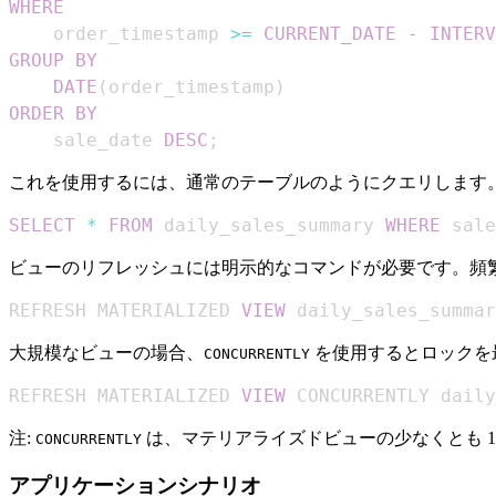
WHERE
    order_timestamp 
>=
CURRENT_DATE
-
INTERV
GROUP
BY
DATE
(
order_timestamp
)
ORDER
BY
    sale_date 
DESC
;
これを使用するには、通常のテーブルのようにクエリします
SELECT
*
FROM
 daily_sales_summary 
WHERE
 sale
ビューのリフレッシュには明示的なコマンドが必要です。頻
REFRESH MATERIALIZED 
VIEW
 daily_sales_summar
大規模なビューの場合、
を使用するとロックを
CONCURRENTLY
REFRESH MATERIALIZED 
VIEW
 CONCURRENTLY daily
注:
は、マテリアライズドビューの少なくとも 
CONCURRENTLY
アプリケーションシナリオ