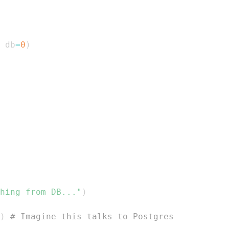
 db
=
0
)
hing from DB..."
)
)
# Imagine this talks to Postgres