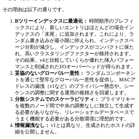
その理由は以下の通りです。
Bツリーインデックスに最適化：
時間順序のプレフィ
ックスにより、新しいエントリはほとんどの場合イン
デックスの「末尾」に追加されます。これにより、ラ
ンダム書き込みが最小限に抑えられ、インデックスペ
ージ分割が減少し、インデックスがコンパクトに保た
れ、高いクラスタリングファクターが維持されます。
その結果、v4と比較していくらか優れた挿入パフォー
マンスと削減されたI/Oオーバーヘッドが得られます。
妥協のないグローバル一意性：
ランダムコンポーネン
トを通じて堅牢なグローバル一意性を提供し、MACア
ドレスの漏洩（v1など）のプライバシー懸念や、シー
ケンスの調整に関する運用の複雑さを回避します。
分散システムでのスケーラビリティ：
プライマリキー
を複数のノード間で中央の調整なしに独立して生成す
る必要がありながら、リレーショナルデータベースで
うまく機能する必要がある分散環境に理想的です。
情報漏洩なし：
v1とは異なり、生成されたホストの詳
細を公開しません。