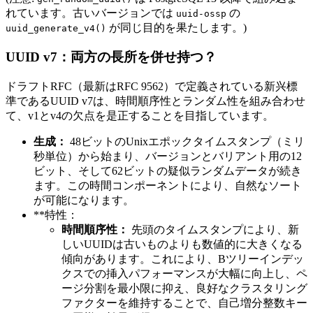
れています。古いバージョンでは
の
uuid-ossp
が同じ目的を果たします。)
uuid_generate_v4()
UUID v7：両方の長所を併せ持つ？
ドラフトRFC（最新はRFC 9562）で定義されている新兴標
準であるUUID v7は、時間順序性とランダム性を組み合わせ
て、v1とv4の欠点を是正することを目指しています。
生成：
48ビットのUnixエポックタイムスタンプ（ミリ
秒単位）から始まり、バージョンとバリアント用の12
ビット、そして62ビットの疑似ランダムデータが続き
ます。この時間コンポーネントにより、自然なソート
が可能になります。
**特性：
時間順序性：
先頭のタイムスタンプにより、新
しいUUIDは古いものよりも数値的に大きくなる
傾向があります。これにより、Bツリーインデッ
クスでの挿入パフォーマンスが大幅に向上し、ペ
ージ分割を最小限に抑え、良好なクラスタリング
ファクターを維持することで、自己増分整数キー