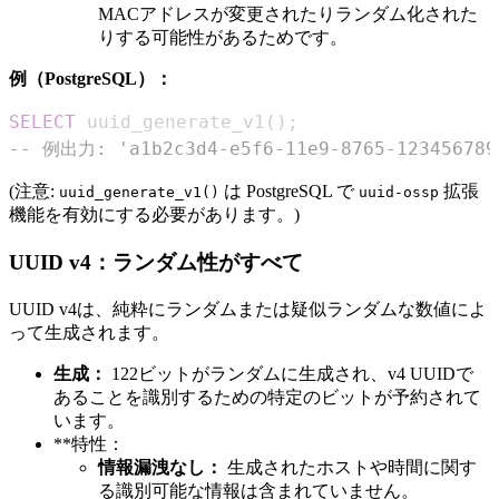
MACアドレスが変更されたりランダム化された
りする可能性があるためです。
例（PostgreSQL）：
SELECT
 uuid_generate_v1
(
)
;
-- 例出力: 'a1b2c3d4-e5f6-11e9-8765-123456789
(注意:
は PostgreSQL で
拡張
uuid_generate_v1()
uuid-ossp
機能を有効にする必要があります。)
UUID v4：ランダム性がすべて
UUID v4は、純粋にランダムまたは疑似ランダムな数値によ
って生成されます。
生成：
122ビットがランダムに生成され、v4 UUIDで
あることを識別するための特定のビットが予約されて
います。
**特性：
情報漏洩なし：
生成されたホストや時間に関す
る識別可能な情報は含まれていません。