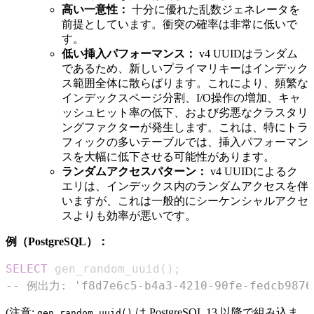
高い一意性：
十分に優れた乱数ジェネレータを
前提としています。衝突の確率は非常に低いで
す。
低い挿入パフォーマンス：
v4 UUIDはランダム
であるため、新しいプライマリキーはインデック
ス範囲全体に散らばります。これにより、頻繁な
インデックスページ分割、I/O操作の増加、キャ
ッシュヒット率の低下、および劣悪なクラスタリ
ングファクターが発生します。これは、特にトラ
フィックの多いテーブルでは、挿入パフォーマン
スを大幅に低下させる可能性があります。
ランダムアクセスパターン：
v4 UUIDによるク
エリは、インデックス内のランダムアクセスを伴
いますが、これは一般的にシーケンシャルアクセ
スよりも効率が悪いです。
例（PostgreSQL）：
SELECT
 gen_random_uuid
(
)
;
-- 例出力: 'f8d7e6c5-b4a3-4210-90fe-fedcb9876
(注意:
は PostgreSQL 13 以降で組み込ま
gen_random_uuid()