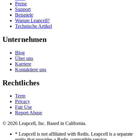
Preise
Support
Beispiele
Warum Leapcell?
Technische Artikel
Unternehmen
Blog
Über uns
Karriere
Kontaktiere uns
Rechtliches
Term
Privacy
Fair Use
Report Abuse
© 2026
Leapcell, Inc.
Based in California.
* Leapcell is not affiliated with Redis. Leapcell is a separate
entity that provides a Redis-compatible service.