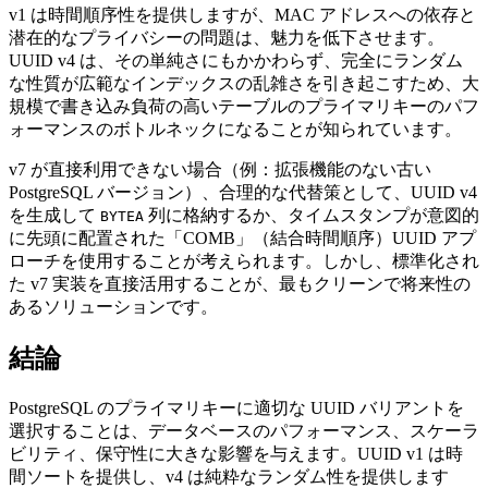
v1 は時間順序性を提供しますが、MAC アドレスへの依存と
潜在的なプライバシーの問題は、魅力を低下させます。
UUID v4 は、その単純さにもかかわらず、完全にランダム
な性質が広範なインデックスの乱雑さを引き起こすため、大
規模で書き込み負荷の高いテーブルのプライマリキーのパフ
ォーマンスのボトルネックになることが知られています。
v7 が直接利用できない場合（例：拡張機能のない古い
PostgreSQL バージョン）、合理的な代替策として、UUID v4
を生成して
列に格納するか、タイムスタンプが意図的
BYTEA
に先頭に配置された「COMB」（結合時間順序）UUID アプ
ローチを使用することが考えられます。しかし、標準化され
た v7 実装を直接活用することが、最もクリーンで将来性の
あるソリューションです。
結論
PostgreSQL のプライマリキーに適切な UUID バリアントを
選択することは、データベースのパフォーマンス、スケーラ
ビリティ、保守性に大きな影響を与えます。UUID v1 は時
間ソートを提供し、v4 は純粋なランダム性を提供します