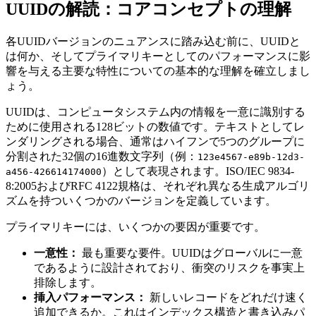
UUIDの解読：コアコンセプトの理解
各UUIDバージョンのニュアンスに踏み込む前に、UUIDと
は何か、そしてプライマリキーとしてのパフォーマンスに影
響を与える主要な特性についての基本的な理解を確立しまし
ょう。
UUIDは、コンピュータシステム内の情報を一意に識別する
ために使用される128ビットの数値です。テキストとしてレ
ンダリングされる場合、通常はハイフンで5つのグループに
分割された32個の16進数文字列（例：
123e4567-e89b-12d3-
）として表現されます。ISO/IEC 9834-
a456-426614174000
8:2005およびRFC 4122規格は、それぞれ異なる生成アルゴリ
ズムを持ついくつかのバージョンを定義しています。
プライマリキーには、いくつかの要因が重要です。
一意性：
最も重要な要件。UUIDはグローバルに一意
であるように設計されており、衝突のリスクを事実上
排除します。
挿入パフォーマンス：
新しいレコードをどれだけ速く
追加できるか。これはインデックス構造と書き込みパ