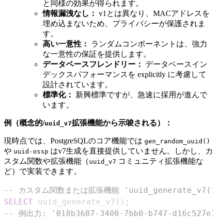
と同様の効果が得られます。
情報漏洩なし：
v1とは異なり、MACアドレスを
埋め込まないため、プライバシーが保護されま
す。
高い一意性：
ランダムコンポーネントは、強力
な一意性の保証を提供します。
データベースフレンドリー：
データベースイン
デックスパフォーマンスを explicitly に考慮して
設計されています。
標準化：
新興標準ですが、急速に採用が進んで
います。
例（概念的/
拡張機能から示唆される）：
uuid_v7
現時点では、PostgreSQLのコア機能では
gen_random_uuid()
や
はv7生成を直接提供していません。しかし、カ
uuid-ossp
スタム関数や拡張機能（
コミュニティ拡張機能な
uuid_v7
ど）で実装できます。
-- カスタム関数または拡張機能 'uuid_generate_v7
SELECT
 uuid_generate_v7
(
)
;
-- 例出力: '018b3687-3400-7bb0-b747-d16c527e7