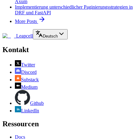
Axum
Implementierung unterschiedlicher Paginierungsstrategien in
DRF und FastAPI
More Posts
Leapcell
Deutsch
Kontakt
Twitter
Discord
Substack
Medium
Github
LinkedIn
Ressourcen
Docs