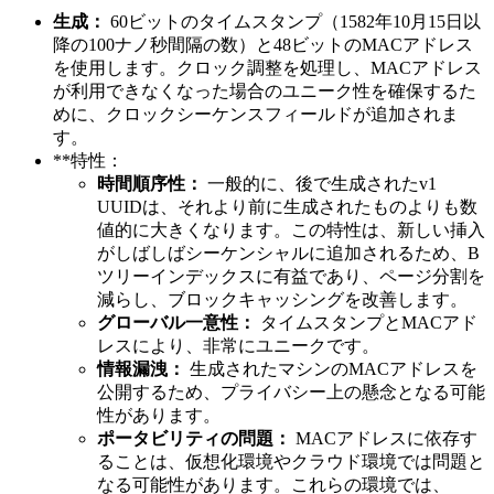
生成：
60ビットのタイムスタンプ（1582年10月15日以
降の100ナノ秒間隔の数）と48ビットのMACアドレス
を使用します。クロック調整を処理し、MACアドレス
が利用できなくなった場合のユニーク性を確保するた
めに、クロックシーケンスフィールドが追加されま
す。
**特性：
時間順序性：
一般的に、後で生成されたv1
UUIDは、それより前に生成されたものよりも数
値的に大きくなります。この特性は、新しい挿入
がしばしばシーケンシャルに追加されるため、B
ツリーインデックスに有益であり、ページ分割を
減らし、ブロックキャッシングを改善します。
グローバル一意性：
タイムスタンプとMACアド
レスにより、非常にユニークです。
情報漏洩：
生成されたマシンのMACアドレスを
公開するため、プライバシー上の懸念となる可能
性があります。
ポータビリティの問題：
MACアドレスに依存す
ることは、仮想化環境やクラウド環境では問題と
なる可能性があります。これらの環境では、