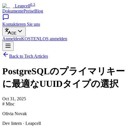
0.3
Leapcell
Dokumente
Preise
Blog
Kontaktieren Sie uns
DE
Anmelden
KOSTENLOS
anmelden
Back to Tech Articles
PostgreSQLのプライマリキー
に最適なUUIDタイプの選択
Oct 31, 2025
# Misc
Olivia Novak
Dev Intern · Leapcell