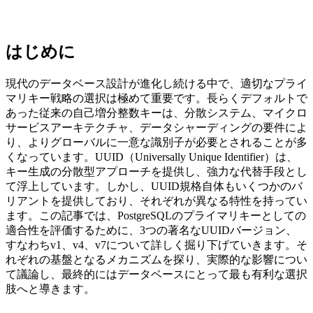
はじめに
現代のデータベース設計が進化し続ける中で、適切なプライ
マリキー戦略の選択は極めて重要です。長らくデフォルトで
あった従来の自己増分整数キーは、分散システム、マイクロ
サービスアーキテクチャ、データシャーディングの要件によ
り、よりグローバルに一意な識別子が必要とされることが多
くなっています。UUID（Universally Unique Identifier）は、
キー生成の分散型アプローチを提供し、強力な代替手段とし
て浮上しています。しかし、UUID規格自体もいくつかのバ
リアントを提供しており、それぞれが異なる特性を持ってい
ます。この記事では、PostgreSQLのプライマリキーとしての
適合性を評価するために、3つの著名なUUIDバージョン、
すなわちv1、v4、v7について詳しく掘り下げていきます。そ
れぞれの基盤となるメカニズムを探り、実際的な影響につい
て議論し、最終的にはデータベースにとって最も有利な選択
肢へと導きます。