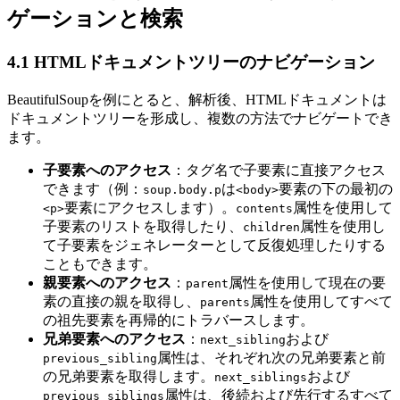
ゲーションと検索
4.1 HTMLドキュメントツリーのナビゲーション
BeautifulSoupを例にとると、解析後、HTMLドキュメントは
ドキュメントツリーを形成し、複数の方法でナビゲートでき
ます。
子要素へのアクセス
：タグ名で子要素に直接アクセス
できます（例：
は
要素の下の最初の
soup.body.p
<body>
要素にアクセスします）。
属性を使用して
<p>
contents
子要素のリストを取得したり、
属性を使用し
children
て子要素をジェネレーターとして反復処理したりする
こともできます。
親要素へのアクセス
：
属性を使用して現在の要
parent
素の直接の親を取得し、
属性を使用してすべて
parents
の祖先要素を再帰的にトラバースします。
兄弟要素へのアクセス
：
および
next_sibling
属性は、それぞれ次の兄弟要素と前
previous_sibling
の兄弟要素を取得します。
および
next_siblings
属性は、後続および先行するすべて
previous_siblings