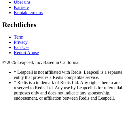
Über uns
Karriere
Kontaktiere uns
Rechtliches
Term
Privacy
Fair Use
Report Abuse
© 2026
Leapcell, Inc.
Based in California.
* Leapcell is not affiliated with Redis. Leapcell is a separate
entity that provides a Redis-compatible service.
* Redis is a trademark of Redis Ltd. Any rights therein are
reserved to Redis Ltd. Any use by Leapcell is for referential
purposes only and does not indicate any sponsorship,
endorsement, or affiliation between Redis and Leapcell.