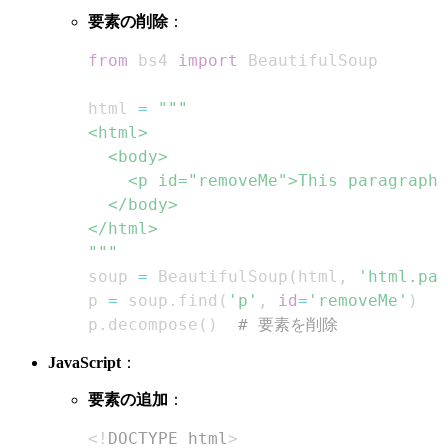
要素の削除
：
from
 bs4 
import
html 
=
"""
soup 
=
 BeautifulSoup
(
html
,
'html.par
p 
=
 soup
.
find
(
'p'
,
id
=
'removeMe'
)
p
.
decompose
(
)
# 要素を削除
JavaScript
：
要素の追加
：
<!
DOCTYPE
html
>