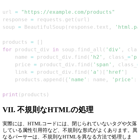
url 
=
"https://example.com/products"
response 
=
 requests
.
get
(
url
)
soup 
=
 BeautifulSoup
(
response
.
text
,
'html.pa
products 
=
[
]
for
 product_div 
in
 soup
.
find_all
(
'div'
,
 clas
    name 
=
 product_div
.
find
(
'h2'
,
 class_
=
'pr
    price 
=
 product_div
.
find
(
'span'
,
 class_
=
    link 
=
 product_div
.
find
(
'a'
)
[
'href'
]
    products
.
append
(
{
'name'
:
 name
,
'price'
:
 
print
(
products
)
VII. 不規則なHTMLの処理
実際には、HTMLコードには、閉じられていないタグや欠落
している属性引用符など、不規則な形式がよくあります。異
なるパーサーは、不規則なHTMLを異なる方法で処理しま