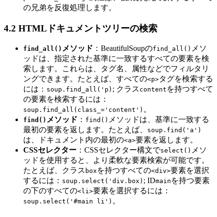
の兄弟を反復処理します。
4.2 HTMLドキュメントツリーの検索
メソッド
：BeautifulSoupの
メソ
find_all()
find_all()
ッドは、指定された基準に一致するすべての要素を検
索します。これらは、タグ名、属性などでフィルタリ
ングできます。たとえば、すべての
タグを検索する
<p>
には：
; クラス
を持つすべて
soup.find_all('p)
content
の要素を検索するには：
。
soup.find_all(class_='content')
メソッド
：
メソッドは、基準に一致する
find()
find()
最初の要素を返します。たとえば、
soup.find('a')
は、ドキュメント内の最初の
要素を返します。
<a>
CSSセレクター
：CSSセレクター構文で
メソ
select()
ッドを使用すると、より柔軟な要素検索が可能です。
たとえば、クラス
を持つすべての
要素を選択
box
<div>
するには：
; ID
を持つ要素
soup.select('div.box)
main
の下のすべての
要素を選択するには：
<li>
。
soup.select('#main li')