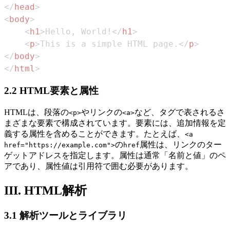
</
head
>
<
body
>
<
h1
>
Hello, World!
</
h1
>
<
p
>
This is a simple HTML page.
</
p
>
</
body
>
</
html
>
2.2 HTML要素と属性
HTMLは、段落の
やリンクの
など、タグで表されるさ
<p>
<a>
まざまな要素で構成されています。要素には、追加情報を定
義する属性を含めることができます。たとえば、
<a
の
属性は、リンクのター
href="https://example.com">
href
ゲットアドレスを指定します。属性は通常「名前と値」のペ
アであり、属性値は引用符で囲む必要があります。
III. HTML解析
3.1 解析ツールとライブラリ