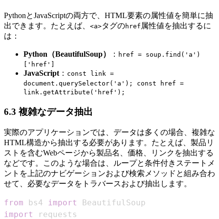
PythonとJavaScriptの両方で、HTML要素の属性値を簡単に抽
出できます。たとえば、
タグの
属性値を抽出するに
<a>
href
は：
Python（BeautifulSoup）
：
href = soup.find('a')
['href']
JavaScript
：
const link =
document.querySelector('a'); const href =
link.getAttribute('href');
6.3 複雑なデータ抽出
実際のアプリケーションでは、データは多くの場合、複雑な
HTML構造から抽出する必要があります。たとえば、製品リ
ストを含むWebページから製品名、価格、リンクを抽出する
などです。このような場合は、ループと条件付きステートメ
ントを上記のナビゲーションおよび検索メソッドと組み合わ
せて、必要なデータをトラバースおよび抽出します。
from
 bs4 
import
import