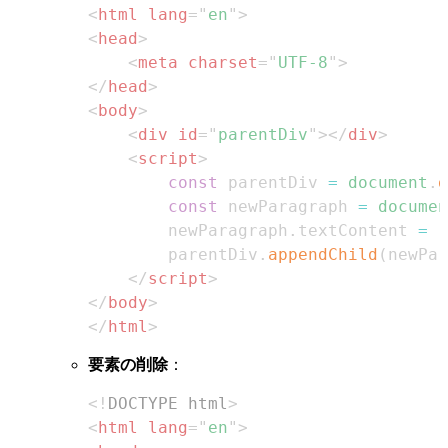
<
html
lang
=
"
en
"
>
<
head
>
<
meta
charset
=
"
UTF-8
"
>
</
head
>
<
body
>
<
div
id
=
"
parentDiv
"
>
</
div
>
<
script
>
const
 parentDiv 
=
document
.
g
const
 newParagraph 
=
documen
        newParagraph
.
textContent
=
'
        parentDiv
.
appendChild
(
newPar
</
script
>
</
body
>
</
html
>
要素の削除
：
<!
DOCTYPE
html
>
<
html
lang
=
"
en
"
>