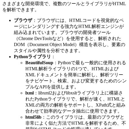
さまざまな開発環境で、複数のツールとライブラリがHTML
を解析できます。
ブラウザ
：ブラウザには、HTMLコードを視覚的なペ
ージにレンダリングする強力なHTML解析エンジンが
組み込まれています。ブラウザの開発者ツール
（Chrome DevToolsなど）を使用すると、解析された
DOM（Document Object Model）構造を表示し、要素の
スタイルや属性を分析できます。
Pythonライブラリ
：
BeautifulSoup
：Pythonで最も一般的に使用される
HTML解析ライブラリの1つで、HTMLおよび
XMLドキュメントを簡単に解析し、解析ツリー
をナビゲート、検索、および変更するためのシン
プルなAPIを提供します。
lxml
：libxml2およびlibxsltライブラリ上に構築さ
れたPythonライブラリで、解析が速く、HTMLと
XMLの両方の解析をサポートし、XPath式と組み
合わせて効率的なデータ抽出に使用できます。
html5lib
：このライブラリは、最新のブラウザと
非常によく似た方法でHTMLを解析するため、不