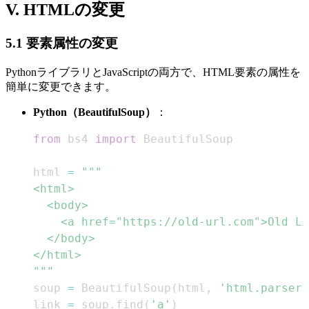
V. HTMLの変更
5.1 要素属性の変更
PythonライブラリとJavaScriptの両方で、HTML要素の属性を
簡単に変更できます。
Python（BeautifulSoup）
：
from
 bs4 
import
html 
=
"""
soup 
=
 BeautifulSoup
(
html
,
'html.parser'
link 
=
 soup
.
find
(
'a'
)