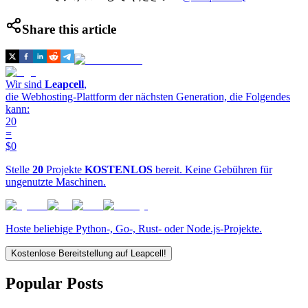
Share this article
Wir sind
Leapcell
,
die Webhosting-Plattform der nächsten Generation, die Folgendes
kann:
20
=
$0
Stelle
20
Projekte
KOSTENLOS
bereit. Keine Gebühren für
ungenutzte Maschinen.
Hoste beliebige Python-, Go-, Rust- oder Node.js-Projekte.
Kostenlose Bereitstellung auf Leapcell!
Popular Posts