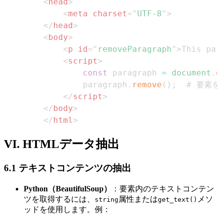
<
head
>
<
meta
charset
=
"
UTF-8
"
>
</
head
>
<
body
>
<
p
id
=
"
removeParagraph
"
>
This par
<
script
>
const
 paragraph 
=
document
.
g
        paragraph
.
remove
(
)
;
</
script
>
</
body
>
</
html
>
VI. HTMLデータ抽出
6.1 テキストコンテンツの抽出
Python（BeautifulSoup）
：要素内のテキストコンテン
ツを取得するには、
属性または
メソ
string
get_text()
ッドを使用します。例：