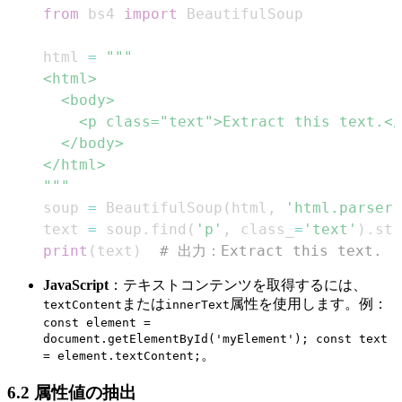
from
 bs4 
import
html 
=
"""
soup 
=
 BeautifulSoup
(
html
,
'html.parser'
text 
=
 soup
.
find
(
'p'
,
 class_
=
'text'
)
.
print
(
text
)
# 出力：Extract this text.
JavaScript
：テキストコンテンツを取得するには、
または
属性を使用します。例：
textContent
innerText
const element =
document.getElementById('myElement'); const text
。
= element.textContent;
6.2 属性値の抽出