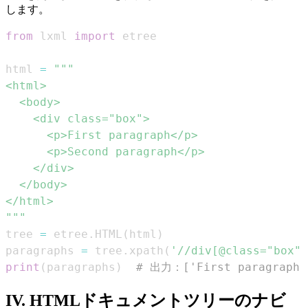
します。
from
 lxml 
import
html 
=
"""
tree 
=
 etree
.
HTML
(
html
)
paragraphs 
=
 tree
.
xpath
(
'//div[@class="box"]
print
(
paragraphs
)
# 出力：['First paragraph',
IV. HTMLドキュメントツリーのナビ