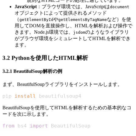
規則なHTMLコードの処理に適しています。
JavaScript
：ブラウザ環境では、JavaScriptは
document
オブジェクトによって提供されるメソッド
（
や
など）を使
getElementById
getElementsByTagName
用してDOMを直接操作し、HTMLを解析および操作で
きます。Node.js環境では、
のようなライブラリ
jsdom
がブラウザ環境をシミュレートしてHTMLを解析でき
ます。
3.2 Pythonを使用したHTML解析
3.2.1 BeautifulSoup解析の例
まず、BeautifulSoupライブラリをインストールします。
pip 
install
 beautifulsoup4
BeautifulSoupを使用してHTMLを解析するための基本的なコ
ードを次に示します。
from
 bs4 
import