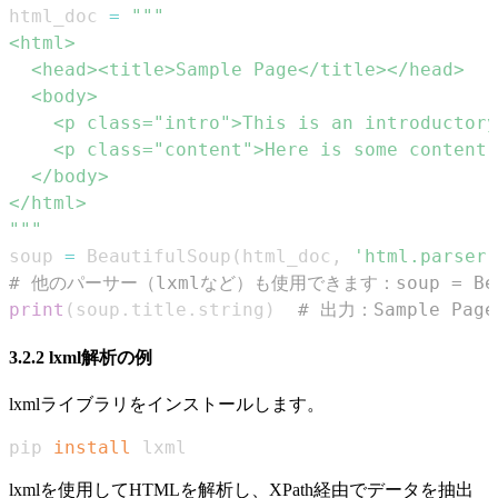
html_doc 
=
"""
soup 
=
 BeautifulSoup
(
html_doc
,
'html.parser'
# 他のパーサー（lxmlなど）も使用できます：soup = Beauti
print
(
soup
.
title
.
string
)
# 出力：Sample Page
3.2.2 lxml解析の例
lxmlライブラリをインストールします。
pip 
install
 lxml
lxmlを使用してHTMLを解析し、XPath経由でデータを抽出