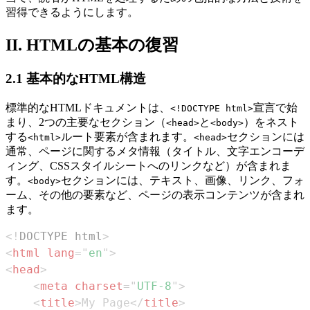
習得できるようにします。
II. HTMLの基本の復習
2.1 基本的なHTML構造
標準的なHTMLドキュメントは、
宣言で始
<!DOCTYPE html>
まり、2つの主要なセクション（
と
）をネスト
<head>
<body>
する
ルート要素が含まれます。
セクションには
<html>
<head>
通常、ページに関するメタ情報（タイトル、文字エンコーデ
ィング、CSSスタイルシートへのリンクなど）が含まれま
す。
セクションには、テキスト、画像、リンク、フォ
<body>
ーム、その他の要素など、ページの表示コンテンツが含まれ
ます。
<!
DOCTYPE
html
>
<
html
lang
=
"
en
"
>
<
head
>
<
meta
charset
=
"
UTF-8
"
>
<
title
>
My Page
</
title
>