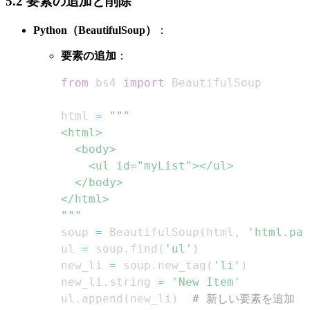
5.2 要素の追加と削除
Python（BeautifulSoup）
：
要素の追加
：
from
 bs4 
import
html 
=
"""
soup 
=
 BeautifulSoup
(
html
,
'html.par
ul 
=
 soup
.
find
(
'ul'
)
new_li 
=
 soup
.
new_tag
(
'li'
)
new_li
.
string 
=
'New Item'
ul
.
append
(
new_li
)
# 新しい要素を追加