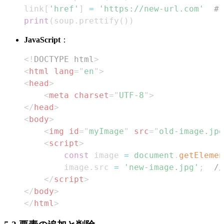
link
[
'href'
]
=
'https://new-url.com'
#
print
(
soup
.
prettify
(
)
)
JavaScript
：
<!
DOCTYPE
html
>
<
html
lang
=
"
en
"
>
<
head
>
<
meta
charset
=
"
UTF-8
"
>
</
head
>
<
body
>
<
img
id
=
"
myImage
"
src
=
"
old-image.jpg
<
script
>
const
 image 
=
document
.
getElemen
        image
.
src
=
'new-image.jpg'
;
/
</
script
>
</
body
>
</
html
>