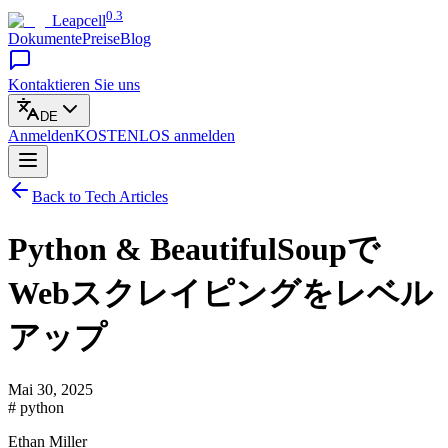
0.3
Leapcell
Dokumente
Preise
Blog
Kontaktieren Sie uns
DE
Anmelden
KOSTENLOS
anmelden
Back to Tech Articles
Python & BeautifulSoupで
Webスクレイピングをレベル
アップ
Mai 30, 2025
# python
Ethan Miller